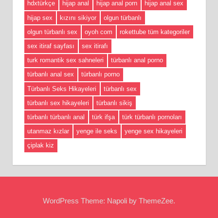
hdxtürkçe
hijap anal
hijap anal porn
hijap anal sex
hijap sex
kızını sikiyor
olgun türbanlı
olgun türbanlı sex
oyoh com
rokettube tüm kategoriler
sex itiraf sayfası
sex itirafı
turk romantik sex sahneleri
türbanlı anal porno
türbanlı anal sex
türbanlı porno
Türbanlı Seks Hikayeleri
türbanlı sex
türbanlı sex hikayeleri
türbanlı sikiş
türbanlı türbanlı anal
türk ifşa
türk türbanlı pornoları
utanmaz kızlar
yenge ile seks
yenge sex hikayeleri
çiplak kiz
WordPress Theme: Napoli by ThemeZee.