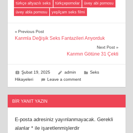
türkçe altyazılı seks
türkçepornolar
üvey abi pornosu
üvey abla pornosu
yeşilçam seks filmi
Yazı
Previous Post
Karımla Değişik Seks Fantazileri Arıyorduk
gezinmesi
Next Post
Karımın Götüne 31 Çekti
Şubat 19, 2025
admin
Seks
Hikayeleri
Leave a comment
BIR YANIT YAZIN
E-posta adresiniz yayınlanmayacak.
Gerekli
alanlar
*
ile işaretlenmişlerdir