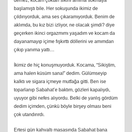
demez, kocam çoktan sikini
am
ıma sokmaya
başlamıştı bile. Her sokuşunda ikimiz de
çıldırıyorduk, ama ses çıkaramıyorduk. Benim de
aklımda, bu kız bizi izliyor, ne olacak şimdi? diye
geçerken ikinci orgazmımı yaşadım ve kocam da
dayanamayıp içime fışkırttı döllerini ve
am
ımdan
çıkıp yanıma yattı…
İkimiz de hiç konuşmuyorduk. Kocama, “Sikiş
tim
,
ama halen küsüm sana!” dedim. Gülümseyip
kalktı ve sigara içmeye mutfağa gitti. Ben ise
toparlanıp Sabahat’e baktım, gözleri kapalıydı,
uyuyor gibi nefes alıyordu. Belki
de
yanlış gördüm
dedim içimden, çünkü böyle birşey olması beni
çok utandırırdı.
Ertesi gün kahvaltı masasında Sabahat bana