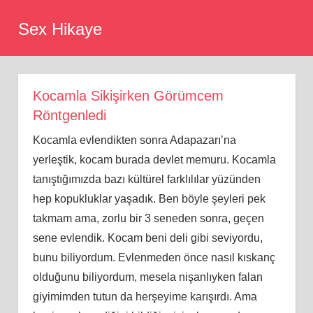
Skip
Sex Hikaye
to
content
Kocamla Sikişirken Görümcem
Röntgenledi
Kocamla evlendikten sonra Adapazarı’na
yerleştik, kocam burada devlet memuru. Kocamla
tanıştığımızda bazı kültürel farklılılar yüzünden
hep kopukluklar yaşadık. Ben böyle şeyleri pek
takmam ama, zorlu bir 3 seneden sonra, geçen
sene evlendik. Kocam beni deli gibi seviyordu,
bunu biliyordum. Evlenmeden önce nasıl kıskanç
olduğunu biliyordum, mesela
ni
şanlıyken falan
giyimimden tutun da herşeyime karışırdı. Ama