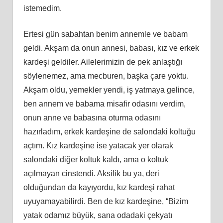
istemedim.
Ertesi gün sabahtan benim annemle ve babam
geldi. Akş
am
da onun annesi, babası, kız ve erkek
kardeşi geldiler. Ailelerimizin
de
pek anlaştığı
söylenemez, ama mecburen, başka çare yoktu.
Akş
am
oldu, yemekler yendi, iş yatmaya gelince,
ben annem ve babama misafir odasını verdim,
onun anne ve babasına oturma odasını
hazırladım, erkek kardeşine de salondaki koltuğu
açtım. Kız kardeş
ine
ise yatacak yer olarak
salondaki diğer koltuk kaldı, ama o koltuk
açılmayan cinstendi. Aksilik bu ya, deri
olduğundan da
kay
ıyordu, kız kardeşi rahat
uyuyamayabilirdi. Ben de kız kardeş
ine
, “Bizim
yatak odamız büyük, sana odadaki çekyatı