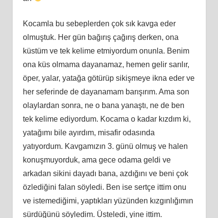
Kocamla bu sebeplerden çok sık
kavga
eder
olmuştuk. Her gün bağırış çağırış derken, ona
küstüm ve tek kelime etmiyordum onunla. Benim
ona küs olmama dayanamaz, hemen gelir sarılır,
öper, yalar, yatağa götürüp sikişmeye ikna eder ve
her seferinde de dayanamam barışırım. Ama son
olaylardan sonra, ne o bana yanaştı, ne de ben
tek kelime ediyordum. Kocama o kadar kızdım
ki
,
yatağımı bile ayırdım, misafir odasında
yatıyordum. Kavgamızın 3. günü olmuş ve halen
konuşmuyorduk, ama gece odama geldi ve
arkadan sikini dayadı bana, azdığını ve beni çok
özlediğini falan söyledi. Ben ise sertçe ittim onu
ve istemediğimi, yaptıkları yüzünden kızgınlığımın
sürdüğünü söyledim. Üsteledi, yine ittim.