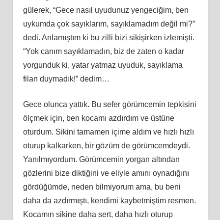
gülerek, “Gece nasıl uyudunuz yengeciğim, ben
uykumda çok sayıklarım, sayıklamadım değil mi?”
dedi. Anlamıştım
ki
bu zilli bizi sikişirken izlemişti.
“Yok canım sayıklamadın, biz de zaten o kadar
yorgunduk
ki
, yatar yatmaz uyuduk, sayıklama
filan duymadık!” dedim…
Gece olunca yattık. Bu sefer görümcemin tepkisini
ölçmek için, ben kocamı azdırdım ve üstüne
oturdum. Sikini tamamen içime aldım ve hızlı hızlı
oturup kalkarken, bir gözüm de görümcemdeydi.
Yanılmıyordum. Görümcemin yorgan altından
gözlerini bize diktiğini ve eliyle
am
ını oynadığını
gördüğümde, neden bilmiyorum ama, bu beni
daha da azdırmıştı, kendimi kaybetmiştim resmen.
Kocamın sikine daha sert, daha hızlı oturup