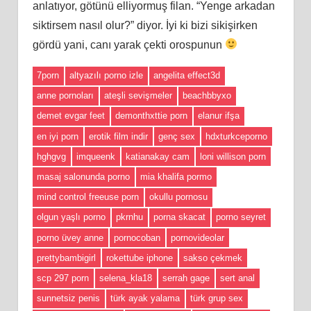
anlatıyor, götünü elliyormuş filan. “Yenge arkadan
siktirsem nasıl olur?” diyor. İyi
ki
bizi sikişirken
gördü yani, canı yarak çekti orospunun
7porn
altyazılı porno izle
angelita effect3d
anne pornoları
ateşli sevişmeler
beachbbyxo
demet evgar feet
demonthxttie porn
elanur ifşa
en iyi porn
erotik film indir
genç sex
hdxturkceporno
hghgvg
imqueenk
katianakay cam
loni willison porn
masaj salonunda porno
mia khalifa pormo
mind control freeuse porn
okullu pornosu
olgun yaşlı porno
pkrnhu
porna skacat
porno seyret
porno üvey anne
pornocoban
pornovideolar
prettybambigirl
rokettube iphone
sakso çekmek
scp 297 porn
selena_kla18
serrah gage
sert anal
sunnetsiz penis
türk ayak yalama
türk grup sex