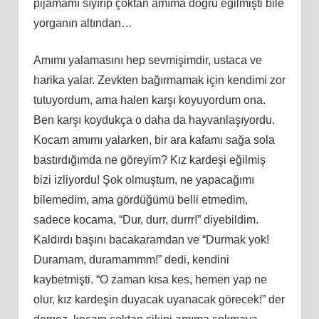
pijamamı sıyırıp çoktan
am
ıma doğru eğilmişti bile
yorganın altından…
Amımı yalamasını hep sevmişimdir, ustaca ve
harika yalar. Zevkten bağırmamak için kendimi zor
tutuyordum, ama halen karşı koyuyordum ona.
Ben karşı koydukça o daha da hayvanlaşıyordu.
Kocam
am
ımı yalarken, bir ara kafamı sağa sola
bastırdığımda ne göreyim? Kız kardeşi eğilmiş
bizi izliyordu! Ş
ok
olmuştum, ne yapacağımı
bilemedim, ama gördüğümü belli etmedim,
sadece kocama, “Dur, durr, durrr!” diyebildim.
Kaldırdı başını bacakaramdan ve “Durmak yok!
Duramam, duramammm!” dedi, kendini
kaybetmişti. “O zaman kısa kes, hemen yap ne
olur, kız kardeşin duyacak uyanacak görecek!” der