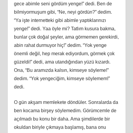
gece abimle seni gördüm yenge!” dedi. Ben de
bilmiyormuşum gibi, “Ne, neyi gördün?” dedim.
“Ya işte internetteki gibi abimle yaptıklarınızı
yenge!” dedi. Yaa öyle mi? Tatlım kusura bakma,
bunlar çok doğal şeyler, ama görmemen gerekirdi,
abin rahat durmuyor hiç!” dedim. “Yok yenge
önemli
de
ğil, hep merak ediyordum, görmek çok
güzeldi!” dedi, ama utandığından yüzü kızardı.
Ona, “Bu
aram
ızda kalsın, kimseye söyleme!”
dedim. “Yok yengeciğim, kimseye söylemem!”
dedi.
O gün akş
am
memlekete döndüler. Sonralarda da
ben kocama birşey söylemedim. Görümcemle de
açılmadı bu konu bir daha. Ama şimdilerde bir
okuldan biriyle çıkmaya başlamış, bana onu