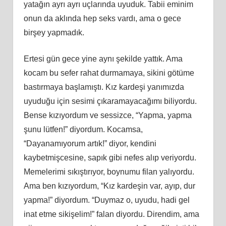
yatağın ayrı ayrı uçlarında uyuduk. Tabii eminim
onun da aklında hep seks vardı, ama o gece
birşey yapmadık.
Ertesi gün gece yine aynı şekilde yattık. Ama
kocam bu sefer rahat durmamaya, sikini götüme
bastırmaya başlamıştı. Kız kardeşi yanımızda
uyuduğu için sesimi çıkaramayacağımı biliyordu.
Bense kızıyordum ve sessizce, “Yapma, yapma
şunu lütfen!” diyordum. Kocamsa,
“Dayanamıyorum artık!” diyor, kendini
kaybetmişcesine, sapık gibi nefes alıp veriyordu.
Memelerimi sıkıştırıyor, boynumu filan yalıyordu.
Ama ben kızıyordum, “Kız kardeşin var, ayıp, dur
yapma!” diyordum. “Duymaz o, uyudu, hadi gel
inat etme sikişelim!” falan diyordu. Direndim, ama