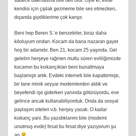
sadece bakmasına bile deli olur. Öyle
ki
, evde
kendisi için çıplak gezmeme bile ses etmezken,
dışarıda giydiklerime çok karışır.
Beni hep Beren S.’e benzetirler, biraz daha
kiloluyum ondan. Kocam da bana nazaran gayet
hoş bir adamdır. Ben 21, kocam 25 yaşında. Gel
gelelim herşeye rağmen mutlu süren evliliğimizde
kocamın bu kıskançıkları beni bunaltmaya
başlamıştı artı
k.
Evdeki interneti bile kapattırmıştı,
bir tane minik seyyar modemlerden aldık ve
beyefendi işe giderken yanında götürüyordu, eve
gelince ancak kullanabiliyorduk. Onda da sosyal
paylaşım siteleri v.b. herşey yasak. O kadar
kıskanç yani. Bu yazıdıklarımı bile (modemi
unutmuş evde) fırsat bu fırsat diye yazıyorum şu
an