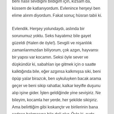
beni nasıl sevdiğini bildiğim için, kızsam da,
küssem de katlanıyordum. Evlenince herşeyi ben
elime alırım diyordum. Fakat sonuç hüsran tabii
ki
.
Evlendik. Herşey yolundaydı, aslında bir
sorunumuz yoktu. Seks hayatımız bile gayet
güzeldi (Halen de öyle!). Sevgili ve
ni
şanlılık
zamanlarımızdan biliyorum, çok azgın, hayvansı
bir yapısı var kocamın. Seksi öyle sever ve
düşkündür
ki
, sabahları işe gitmek için o saatte
kalktığında bile, eğer azgınsa kalkmışsa siki, beni
öpüp yalar birazcık, ben uykuluyken bacak arama
geçer ve beni sikip rahatlar, kalkar keyifle duşunu
alıp işine gider. İş
ten
geldiğinde yine sevişiriz. Ne
bileyim, kocamla her yerde, her şekilde sikişiriz.
Ama belirttiğim gibi kıskançtır ve birilerinin bana