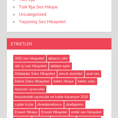
Türk İfşa Sex Hikaye
Uncategorized
Yaşanmış Sex Hikayeleri
ETIKETLER
2025 sex hikayeleri
ablasını sikti
aile içi sex hikayeleri
aldatan eşler
Aldatanlar Seks Hikayeleri
amcık resimleri
anal sex
Bakire Seks Hikayeleri
baldız hikaye
baldız seks
brazzers oyunculari
brazzerstaki oyuncular ne kadar kazanıyor 2018
cıplak kızlar
dixiedamelioxxx
doedaporno
Ensest Hikaye
Ensest Hikayeler
erotik sex hikayeleri