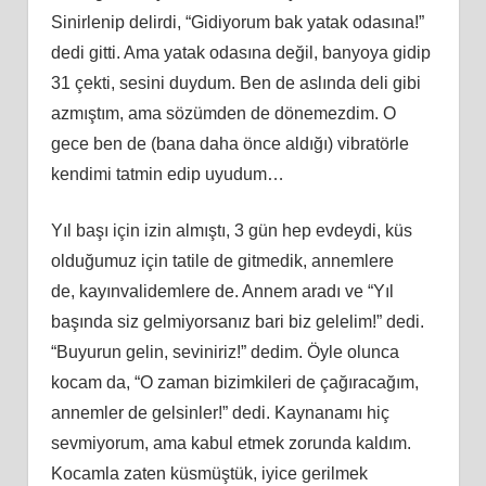
Sinirlenip delirdi, “Gidiyorum bak yatak odasına!”
dedi gitti. Ama yatak odasına değil, banyoya gidip
31 çekti, sesini duydum. Ben de aslında deli gibi
azmıştım, ama sözümden
de dönemezdim
. O
gece ben de (bana daha önce aldığı) vibratörle
kendimi tatmin edip uyudum…
Yıl başı için izin almıştı, 3 gün hep evdeydi, küs
olduğumuz için tatile de gitmedik, annemlere
de,
kay
ınvalidemlere de. Annem aradı ve “Yıl
başında siz gelmiyorsanız
bari
biz gelelim!” dedi.
“Buyurun gelin, seviniriz!” dedim. Öyle olunca
kocam da, “O zaman bizimkileri de çağıracağım,
annemler de gelsinler!” dedi. Kaynanamı hiç
sevmiyorum, ama kabul etmek zorunda kaldım.
Kocamla zaten küsmüştük, iyice gerilmek