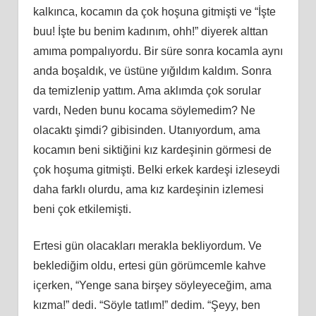
kalkınca, kocamın da çok hoşuna gitmişti ve “İşte
buu! İş
te
bu benim kadınım, ohh!” diyerek alttan
amıma pompalıyordu. Bir süre sonra kocamla aynı
anda boşaldık, ve üstüne yığıldım kaldım. Sonra
da temizlenip yattım. Ama aklımda çok sorular
vardı, Neden bunu kocama söylemedim? Ne
olacaktı şimdi?
gibisinden
. Utanıyordum, ama
kocamın beni siktiğini kız kardeşinin görmesi de
çok hoşuma gitmişti. Belki erkek kardeşi izleseydi
daha farklı olurdu, ama kız kardeşinin izlemesi
beni çok etkilemişti.
Ertesi gün olacakları merakla bekliyordum. Ve
beklediğim oldu, ertesi gün görümcemle kahve
içerken, “Yenge sana birşey söyleyeceğim, ama
kızma!” dedi. “Söyle tatlım!” dedim. “Şeyy, ben