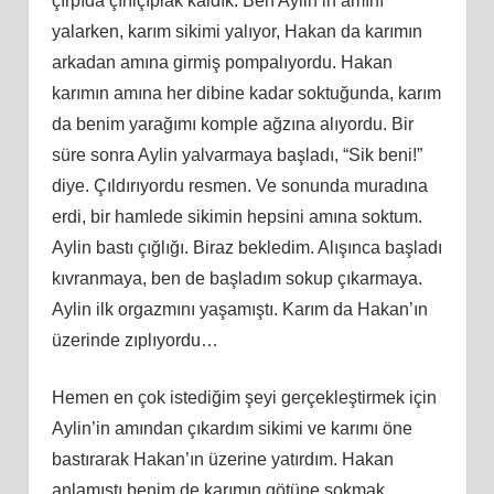
çırpıda çırılçıplak kaldık. Ben Aylin’in
am
ını
yalarken, karım sikimi yalıyor, Hakan da karımın
arkadan amına girmiş pompalıyordu. Hakan
karımın amına her dibine kadar soktuğunda, karım
da benim yarağımı komple ağzına alıyordu. Bir
süre sonra Aylin yalvarmaya başladı, “Sik beni!”
diye. Çıldırıyordu resmen. Ve sonunda muradına
erdi, bir hamlede sikimin hepsini
am
ına soktum.
Aylin bastı çığlığı. Biraz bekledim. Alışınca başladı
kıvranmaya, ben de başladım sokup çıkarmaya.
Aylin ilk orgazmını yaş
am
ıştı. Karım da Hakan’ın
üzerinde zıplıyordu…
Hemen en çok istediğim şeyi gerçekleştirmek için
Aylin’in
am
ından çıkardım sikimi ve karımı öne
bastırarak Hakan’ın üzerine yatırdım. Hakan
anlamıştı benim de karımın götüne sokmak