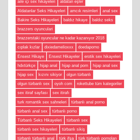
aile içi sex hikayeleri
aldatan eşler
Aldatanlar Seks Hikayeleri
amcık resimleri
anal sex
Bakire Seks Hikayeleri
baldız hikaye
baldız seks
brazzers oyunculari
brazzerstaki oyuncular ne kadar kazanıyor 2018
cıplak kızlar
dixiedamelioxxx
doedaporno
Ensest Hikaye
Ensest Hikayeler
erotik sex hikayeleri
hdxtürkçe
hijap anal
hijap anal porn
hijap anal sex
hijap sex
kızını sikiyor
olgun türbanlı
olgun türbanlı sex
oyoh com
rokettube tüm kategoriler
sex itiraf sayfası
sex itirafı
turk romantik sex sahneleri
türbanlı anal porno
türbanlı anal sex
türbanlı porno
Türbanlı Seks Hikayeleri
türbanlı sex
türbanlı sex hikayeleri
türbanlı sikiş
türbanlı türbanlı anal
türk ifşa
türk türbanlı pornoları