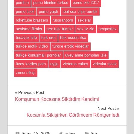
pornhın
porno filimleri turkce
porno izle 2017
porno liseli
porno yaşlı
real sex clips tumblr
rokettube brazzers
russıanporn
sekislar
sevisme filmler
sex turk tumblr
sex tv zle
sexpexfex
tecavüz izle
turk erot
türk escort ifşa
turkce erotik video
turkce erotik videolar
türkçe konuşmalı pornolar
üvey anne pornoları izle
üvey kardeş porn
uyjju
victorua cakes
videolar sicak
zenci sikişi
Yazı
Previous Post
Komşumun Kocasına Siktirdim Kendimi
gezinmesi
Next Post
Kocamla Sikişirken Görümcem Röntgenledi
Şubat 19, 2025
admin
Sex