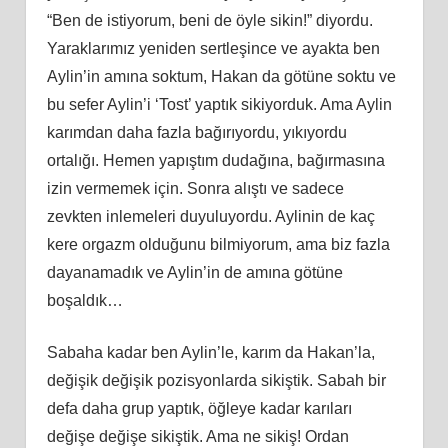
“Ben de istiyorum, beni de öyle sikin!” diyordu.
Yaraklarımız yeniden sertleşince ve ayakta ben
Aylin’in
am
ına soktum, Hakan da götüne soktu ve
bu sefer Aylin’i ‘Tost’ yaptık sikiyorduk. Ama Aylin
karımdan daha fazla bağırıyordu, yıkıyordu
ortalığı. Hemen yapıştım dudağına, bağırmasına
izin
vermemek
için. Sonra alıştı ve sadece
zevkten inlemeleri duyuluyordu. Aylinin de kaç
kere orgazm olduğunu bilmiyorum, ama biz fazla
dayanamadık ve Aylin’in de
am
ına götüne
boşaldık…
Sabaha kadar ben Aylin’le, karım da Hakan’la,
değişik değişik pozisyonlarda sikiştik. Sabah bir
defa daha grup yaptık, öğleye kadar karıları
değişe değişe sikiştik. Ama ne sikiş! Ordan