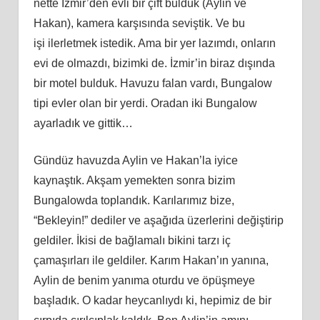
nette İzmir’den evli bir çift bulduk (Aylin ve
Hakan), kamera karşısında seviştik. Ve bu
işi
ilerletmek
istedik. Ama bir yer lazımdı, onların
evi de olmazdı, bizimki de. İzmir’in biraz dışında
bir motel bulduk. Havuzu falan vardı, Bungalow
tipi evler olan bir yerdi. Oradan iki Bungalow
ayarladık ve gittik…
Gündüz havuzda Aylin ve Hakan’la iyice
kaynaştık. Akş
am
yemekten sonra bizim
Bungalowda toplandık. Karılarımız bize,
“Bekleyin!” dediler ve aşağıda üzerlerini değiştirip
geldiler. İkisi de bağlamalı bikini tarzı iç
çamaşırları ile geldiler. Karım Hakan’ın yanına,
Aylin de benim yanıma oturdu ve öpüşmeye
başladık. O kadar heycanlıydı
ki
, hepimiz de bir