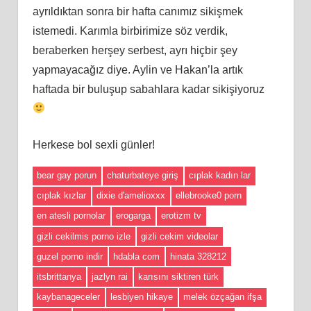
ayrıldıktan sonra bir hafta canımız sikişmek
istemedi. Karımla birbirimize söz verdik,
beraberken herşey serbest, ayrı hiçbir şey
yapmayacağız diye. Aylin ve Hakan’la artık
haftada bir buluşup sabahlara kadar sikişiyoruz
Herkese bol sexli günler!
bear gay porun
chaturbateye giriş
cıplak kadın lar
cıplak kızlar
dixie d'amelioxxx
ellebrooke0 porn
en atesli pornolar
erogarga
erotizm tv
gizli cekilmis porno izle
gizli cekim videolar
guzel porno indir
hdabla com
hinata 328212
itsbrittanya
jazlyn rai
karısını siktiren türk
kaybanageceler
lesbiyen hikaye
melek özçağan ifşa