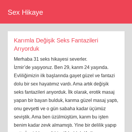
Skip
Sex Hikaye
to
content
Karımla Değişik Seks Fantazileri
Arıyorduk
Merhaba 31 seks hikayesi severler.
İ
zmir’de
yaşıyoruz. Ben 29, karım 24 yaşında.
Evliliğimizin ilk başlarında gayet güzel ve fantazi
dolu bir sex hayatımız vardı. Ama artık değişik
seks fantazileri arıyorduk. İ
lk
olarak, erotik masaj
yapan bir bayan bulduk, karıma güzel masaj yaptı,
onu gevşetti ve o gün sabaha kadar üçümüz
seviştik. Ama ben üzülmüştüm, karım bu işten
benim kadar zevk almamıştı. Yine bir delilik yapıp