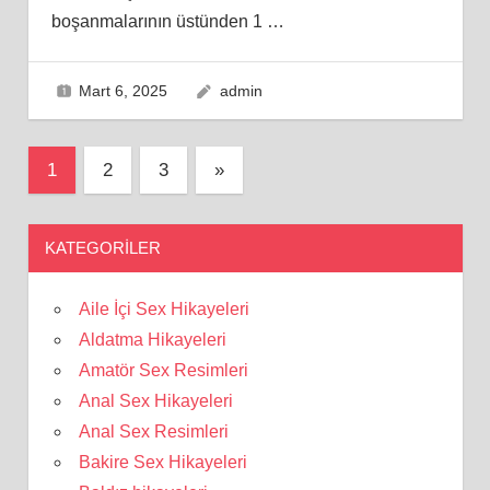
boşanmalarının üstünden 1
…
Mart 6, 2025
admin
Yazı
Next
1
2
3
»
Posts
sayfalaması
KATEGORILER
Aile İçi Sex Hikayeleri
Aldatma Hikayeleri
Amatör Sex Resimleri
Anal Sex Hikayeleri
Anal Sex Resimleri
Bakire Sex Hikayeleri