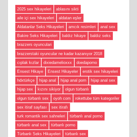
2025 sex hikayeleri
ablasını sikti
aile içi sex hikayeleri
aldatan eşler
Aldatanlar Seks Hikayeleri
amcık resimleri
anal sex
Bakire Seks Hikayeleri
baldız hikaye
baldız seks
brazzers oyunculari
brazzerstaki oyuncular ne kadar kazanıyor 2018
cıplak kızlar
dixiedamelioxxx
doedaporno
Ensest Hikaye
Ensest Hikayeler
erotik sex hikayeleri
hdxtürkçe
hijap anal
hijap anal porn
hijap anal sex
hijap sex
kızını sikiyor
olgun türbanlı
olgun türbanlı sex
oyoh com
rokettube tüm kategoriler
sex itiraf sayfası
sex itirafı
turk romantik sex sahneleri
türbanlı anal porno
türbanlı anal sex
türbanlı porno
Türbanlı Seks Hikayeleri
türbanlı sex