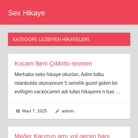
Skip
Sex Hikaye
to
content
KATEGORI:
LEZBIYEN HIKAYELERI
Kocam Beni Çıldırttı resmen
Merhaba seks hikaye okurları, Adim tutku
istanbulda oturuyorum 5 senelik guzel giden bir
evliligim var.kocamin adi tufan hikayemi n bas
…
Mart 7, 2025
admin
Meğer Karımın amı yol geçen hanı