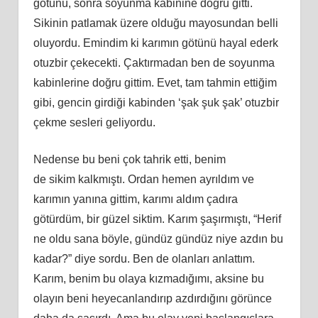
götünü, sonra soyunma kabinine doğ
ru
gitti.
Sikinin patlamak üzere olduğu mayosundan belli
oluyordu. Emindim ki karımın götünü hayal ederk
otuzbir çekecekti. Çaktırmadan ben de soyunma
kabinlerine doğru gittim. Evet, tam tahmin ettiğim
gibi, gencin girdiği kabinden ‘şak şuk şak’ otuzbir
çekme sesleri geliyordu.
Nedense bu beni çok tahrik etti, benim
de
sikim
kalkmıştı. Ordan hemen ayrıldım ve
karımın yanına gittim, karımı aldım çadıra
götürdüm, bir güzel siktim. Karım şaşırmıştı, “Herif
ne oldu sana böyle, gündüz gündüz niye azdın bu
kadar?” diye sordu. Ben de olanları anlattım.
Karım, benim bu olaya kızmadığımı, aksine bu
olayın beni heyecanlandırıp azdırdığını görünce