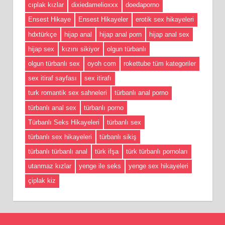
cıplak kızlar
dixiedamelioxxx
doedaporno
Ensest Hikaye
Ensest Hikayeler
erotik sex hikayeleri
hdxtürkçe
hijap anal
hijap anal porn
hijap anal sex
hijap sex
kızını sikiyor
olgun türbanlı
olgun türbanlı sex
oyoh com
rokettube tüm kategoriler
sex itiraf sayfası
sex itirafı
turk romantik sex sahneleri
türbanlı anal porno
türbanlı anal sex
türbanlı porno
Türbanlı Seks Hikayeleri
türbanlı sex
türbanlı sex hikayeleri
türbanlı sikiş
türbanlı türbanlı anal
türk ifşa
türk türbanlı pornoları
utanmaz kızlar
yenge ile seks
yenge sex hikayeleri
çiplak kiz