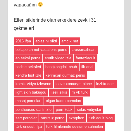
yapacağım
Elleri siklerinde olan erkeklere zevkli 31
çekmeler!
2016 ifşa
ablasını sikti
amcik net
bellaporch not vacations porno
crossmaiheart
en seksi porna
erotik video izle
fanteziadult
hadise seksleri
hongkongdoll phub
ilk anal
kendra lust izle
kerimcan durmaz penis
komik vidyo izlesene
leave.xomarym.alone
lezbia.com
light skin bakugou
liseli sikis
m vk turk
masaj pornoları
olgun kadın pornoları
penthouses canlı izle
porn 7dak
sekis vidiyolar
sert pornolar
sınırsız porno
sxorpiton
turk adult blog
türk ensest ifşa
turk filmlerinde sevisme sahneleri