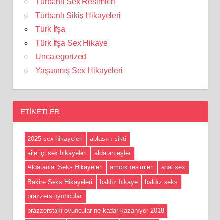
Türbanlı Sex Resimleri
Türbanlı Sikiş Hikayeleri
Türk İfşa
Türk İfşa Sex Hikaye
Uncategorized
Yaşanmış Sex Hikayeleri
ETIKETLER
2025 sex hikayeleri
ablasını sikti
aile içi sex hikayeleri
aldatan eşler
Aldatanlar Seks Hikayeleri
amcık resimleri
anal sex
Bakire Seks Hikayeleri
baldız hikaye
baldız seks
brazzers oyunculari
brazzerstaki oyuncular ne kadar kazanıyor 2018