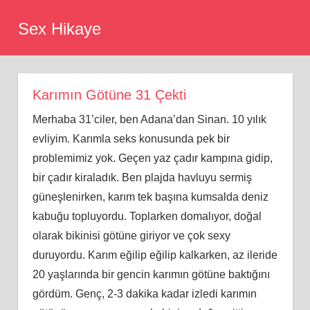
Skip
Sex Hikaye
to
content
Karımın Götüne 31 Çekti
Merhaba 31’ciler, ben Adana’dan Sinan. 10 yılık
evliyim. Karımla seks konusunda pek bir
problemimiz yok. Geçen yaz çadır kampına gidip,
bir çadır kiraladık. Ben plajda havluyu sermiş
güneşlenirken, karım tek başına kumsalda deniz
kabuğu topluyordu. Toplarken domalıyor, doğal
olarak bikinisi götüne giriyor ve çok sexy
duruyordu. Karım eğilip eğilip kalkarken, az ileride
20 yaşlarında bir gencin karımın götüne baktığını
gördüm. Genç, 2-3 dakika kadar izledi karımın