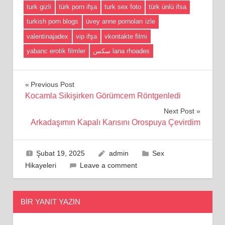
turk gizli
türk porn ifşa
turk sex foto
türk ünlü ifsa
turkish porn blogs
üvey anne pornoları izle
valentinajadex
vip ifşa
vkontakte filmi
yabanc erotik filmler
سكس lana rhoades
Yazı
Previous Post
Kocamla Sikişirken Görümcem Röntgenledi
gezinmesi
Next Post
Arkadaşımın Kapalı Karısını Orospuya Çevirdim
Şubat 19, 2025
admin
Sex
Hikayeleri
Leave a comment
BIR YANIT YAZIN