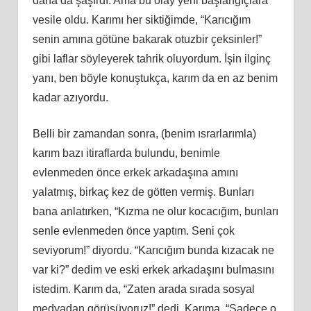
daha da şaşırdı. Ama bu olay yeni başlangıçlara
vesile oldu. Karımı her siktiğimde, “Karıcığım
senin
am
ına götüne bakarak otuzbir çeksinler!”
gibi laflar söyleyerek tahrik oluyordum. İş
in
ilginç
yanı, ben böyle konuştukça, karım da en az benim
kadar azıyordu.
Belli bir zamandan sonra, (benim ısrarlarımla)
karım bazı itiraflarda bulundu, benimle
evlenmeden önce erkek arkadaşına
am
ını
yalatmış, birkaç kez de götten vermiş. Bunları
bana anlatırken, “Kızma ne olur kocacığım, bunları
senle evlenmeden önce yaptım. Seni çok
seviyorum!” diyordu. “Karıcığım bunda kızacak ne
var
ki
?” dedim ve eski erkek arkadaşını bulmasını
istedim. Karım da, “Zaten arada sırada sosyal
medyadan görüşüyoruz!” dedi. Karıma, “Sadece o