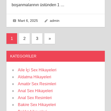
boşanmalarının üstünden 1
…
Mart 6, 2025
admin
Yazı
Next
1
2
3
»
Posts
sayfalaması
KATEGORILER
Aile İçi Sex Hikayeleri
Aldatma Hikayeleri
Amatör Sex Resimleri
Anal Sex Hikayeleri
Anal Sex Resimleri
Bakire Sex Hikayeleri