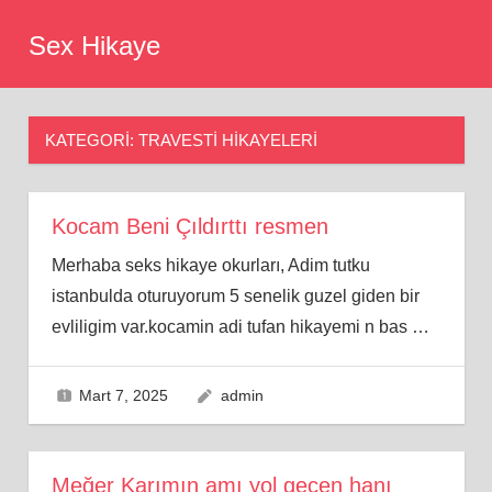
Skip
Sex Hikaye
to
content
KATEGORI:
TRAVESTI HIKAYELERI
Kocam Beni Çıldırttı resmen
Merhaba seks hikaye okurları, Adim tutku
istanbulda oturuyorum 5 senelik guzel giden bir
evliligim var.kocamin adi tufan hikayemi n bas
…
Mart 7, 2025
admin
Meğer Karımın amı yol geçen hanı