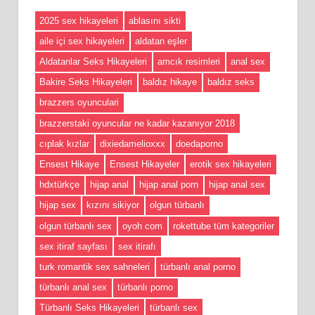
2025 sex hikayeleri
ablasını sikti
aile içi sex hikayeleri
aldatan eşler
Aldatanlar Seks Hikayeleri
amcık resimleri
anal sex
Bakire Seks Hikayeleri
baldız hikaye
baldız seks
brazzers oyunculari
brazzerstaki oyuncular ne kadar kazanıyor 2018
cıplak kızlar
dixiedamelioxxx
doedaporno
Ensest Hikaye
Ensest Hikayeler
erotik sex hikayeleri
hdxtürkçe
hijap anal
hijap anal porn
hijap anal sex
hijap sex
kızını sikiyor
olgun türbanlı
olgun türbanlı sex
oyoh com
rokettube tüm kategoriler
sex itiraf sayfası
sex itirafı
turk romantik sex sahneleri
türbanlı anal porno
türbanlı anal sex
türbanlı porno
Türbanlı Seks Hikayeleri
türbanlı sex