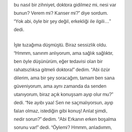
bu nasıl bir zihniyet, doktora gidilmez mi, nesi var
bunun? Verem mi? Kanser mi?” diye sordum.
“Yok abi, öyle bir şey değil, erkekliği ile ilgili…”
dedi.
İşte tuzağıma düşmüştü. Biraz sessizlik oldu.
“Hmmm, sanırım anlıyorum, ama sağlık sağlıktır,
ben öyle düşünürüm, eğer tedavisi olan bir
rahatsızlıksa gitmeli doktora!” dedim. “Abi özür
dilerim, ama bir şey soracağım, tamam ben sana
güveniyorum, ama aynı zamanda da senden
utanıyorum, biraz açık konuşsam ayıp olur mu?”
dedi. “Ne ayıbı yaa! Sen ne saçmalıyorsun, ayıp
falan olmaz, istediğin gibi konuş! Anlat şimdi,
nedir sorun?” dedim. “Abi Erkanın erken boşalma
sorunu var!” dedi. “Öylemi? Hmmm, anladıımm,