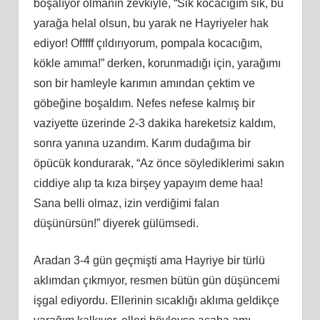
boşalıyor olmanın zevkiyle, “Sik kocacığım sik, bu
yarağa helal olsun, bu yarak ne Hayriyeler hak
ediyor! Offfff çıldırıyorum, pompala kocacığım,
kökle amıma!” derken, korunmadığı için, yarağımı
son bir hamleyle karımın amından çektim ve
göbeğine boşaldım. Nefes nefese kalmış bir
vaziyette üzerinde 2-3 dakika hareketsiz kaldım,
sonra yanına uzandım. Karım dudağıma bir
öpücük kondurarak, “Az önce söylediklerimi sakın
ciddiye alıp ta kıza birşey yapayım deme haa!
Sana belli olmaz, izin verdiğimi falan
düşünürsün!” diyerek gülümsedi.
Aradan 3-4 gün geçmişti ama Hayriye bir türlü
aklımdan çıkmıyor, resmen bütün gün düşüncemi
işgal ediyordu. Ellerinin sıcaklığı aklıma geldikçe