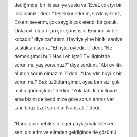
dediğimde, bir iki saniye sustu ve “Evet, çok iyi bir
insansınız!” dedi. “Teşekkür ederim, sizde iyisiniz,
Erkanı severim, çok saygılı çok efendi bir çocuk.
Onla evli olğun için çok şanslısın! Eminim iyi bir
kocadır!” diye zarf attım. Hayriye yine bir iki saniye
sustuktan sonra, “Eh işte, öyledir…” dedi. “Ne
demek şimdi bu? Nasıl eh işte? Evliliğinizde
sorun mu yaşıyorsunuz?” diye sordum. “Abi evlilik
olur da sorun olmaz mı?” dedi. “Hayırdır, büyük bir
sorun mu? Bak üzüldüm şimdi, oysa ben sizi çok
mutlu görmüştüm.” dedim. “Yok, tabi ki mutluyuz,
ama bizim de kendimize göre sorunlarımız var
tabi, biraz özel sorunlar Nahit abi.” dedi.
“Bana güvenebilirsin, eğer paylaşmak istersen
seni dinlerim ve elimden geldiğince de çözümü