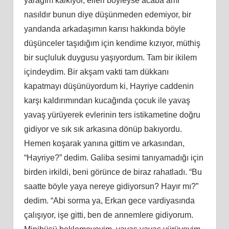
yarağım kalkıyor, elleri böyleyse acaba amı
nasıldır bunun diye düşünmeden edemiyor, bir
yandanda arkadaşımın karısı hakkında böyle
düşünceler taşıdığım için kendime kızıyor, müthiş
bir suçluluk duygusu yaşıyordum. Tam bir ikilem
içindeydim. Bir akşam vakti tam dükkanı
kapatmayı düşünüyordum ki, Hayriye caddenin
karşı kaldırımından kucağında çocuk ile yavaş
yavaş yürüyerek evlerinin ters istikametine doğru
gidiyor ve sık sık arkasına dönüp bakıyordu.
Hemen koşarak yanına gittim ve arkasından,
“Hayriye?” dedim. Galiba sesimi tanıyamadığı için
birden irkildi, beni görünce de biraz rahatladı. “Bu
saatte böyle yaya nereye gidiyorsun? Hayır mı?”
dedim. “Abi sorma ya, Erkan gece vardiyasında
çalışıyor, işe gitti, ben de annemlere gidiyorum.