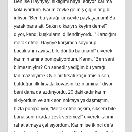
Ben ise Hayriyeyi siktiğimi hayal ediyor, karıma
köklüyordum. Karım zevke gelmiş çılgınlar gibi
inliyor, “Ben bu yarağı kimseyle paylaşamam! Bu
yarak bana ait! Sakın o karıyı sikeyim deme!”
diyor, kendi kuşkularını dillendiriyordu. “Karıcığım
merak etme, Hayriye karşımda soyunup
bacaklarını ayırsa bile dönüp bakmam!” diyerek
karımın amına pompalıyordum. Karım, “Ben seni
bilmezmiyim? On senedir yediğim bu yarağı
tanımazmıyım? Öyle bir fırsatı kaçırırmısın sen,
bulduğun ilk fırsatta koyarsın kızın amına!” diyor,
beni daha da azdırıyordu. 20 dakikadır karımı
sikiyordum ve artık son noktaya yaklaşmıştım,
hızla pompalıyor, “Merak etme aşkım, siksem bile
bana senin kadar zevk veremez!” diyerek karımı
rahatlatmaya çalışıyordum. Karım ise ikinci defa