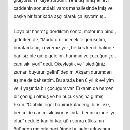
gidiyorsun?” diye sordum. Yeni taşınmışlar, evi
caddenin sonundaki varoş mahallesinde imiş ve
başka bir fabrikada aşçı olarak çalışıyormuş…
Baya bir hasret giderdikten sonra, motoruna bindi,
giderken de, “Müdürüm, ailecek te görüşelim,
buralarda hiç çevremiz yok, herkes kendi halinde,
bari sizinle gidip gelelim, hanımın ve çocuğun çok
canı sıkılıyor!” dedi. Okeyleştik ve “İstediğiniz
zaman buyurun gelin!” dedim. Akşam durumdan
eşime de bahsettim. Bu arada ben 8 yıllık evliyim
ve 4 yaşında bir çocuğum var. Erkanın da hemen
bir çocuğu olmuş ve bir buçuk yaşına girmiş.
Eşim, “Olabilir, eğer hanımı kafadengi birisi ise,
benim de canım sıkılıyor aslında, benim içinde iyi
olur.” dedi. Erkan birkaç gün sonra dükkanın
önünden motorla geçtiğinde bu sefer arkasında