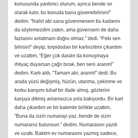
konusunda yardımcı olurum, ayrıca bende sır
olarak kalır, bu konuda bana güvenebilirsin!”
dedim. “Nahit abi sana güvenmesem bu kadarını
da söylemezdim zaten, ama güvensem de daha
fazlasını anlatmam doğru olmaz.” dedi. “Peki sen
bilirsin!” deyip, torpidodan bir kartvizitimi çıkardım
ve uzattım, “Eğer çok daralır da konuşmaya
ihtiyaç duyarsan çağrı bırak, ben seni ararım!”
dedim. Kartı aldı, “Tamam abi, ararım!” dedi. Bu
arada yüzü değişmiş, hüzün, utanma, çekinme ve
korku karışımı tuhaf bir ifade almış, gözlerini
karşıya dikmiş anlamsızca yola bakıyordu. Bir kart
daha çıkardım ve bir kalemle birlikte uzattım,
“Buna da sizin numarayı yaz, bende de sizin
numaranız bulunsun.” dedim. Numarasını yazdı
ve uzattı. Baktım ev numarasını yazmış sadece,