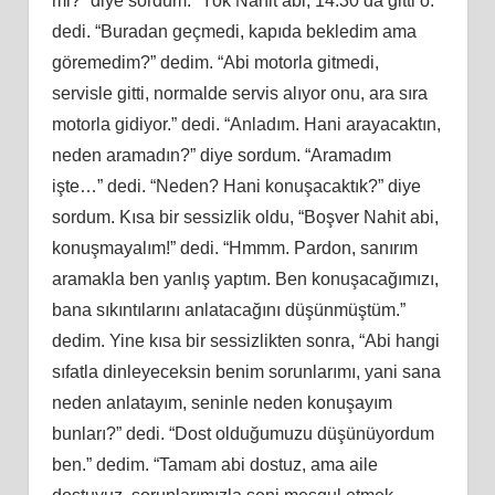
mi?” diye sordum. “Yok Nahit abi, 14:30’da gitti o.”
dedi. “Buradan geçmedi, kapıda bekledim ama
göremedim?” dedim. “Abi motorla gitmedi,
servisle gitti, normalde servis alıyor onu, ara sıra
motorla gidiyor.” dedi. “Anladım. Hani arayacaktın,
neden aramadın?” diye sordum. “Aramadım
işte…” dedi. “Neden? Hani konuşacaktık?” diye
sordum. Kısa bir sessizlik oldu, “Boşver Nahit abi,
konuşmayalım!” dedi. “Hmmm. Pardon, sanırım
aramakla ben yanlış yaptım. Ben konuşacağımızı,
bana sıkıntılarını anlatacağını düşünmüştüm.”
dedim. Yine kısa bir sessizlikten sonra, “Abi hangi
sıfatla dinleyeceksin benim sorunlarımı, yani sana
neden anlatayım, seninle neden konuşayım
bunları?” dedi. “Dost olduğumuzu düşünüyordum
ben.” dedim. “Tamam abi dostuz, ama aile