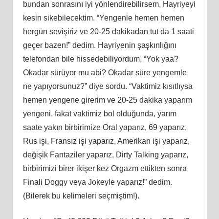
bundan sonrasını iyi yönlendirebilirsem, Hayriyeyi
kesin sikebilecektim. “Yengenle hemen hemen
hergün sevişiriz ve 20-25 dakikadan tut da 1 saati
geçer bazen!” dedim. Hayriyenin şaşkınlığını
telefondan bile hissedebiliyordum, “Yok yaa?
Okadar sürüyor mu abi? Okadar süre yengemle
ne yapıyorsunuz?” diye sordu. “Vaktimiz kısıtlıysa
hemen yengene girerim ve 20-25 dakika yaparım
yengeni, fakat vaktimiz bol olduğunda, yarım
saate yakın birbirimize Oral yaparız, 69 yaparız,
Rus işi, Fransız işi yaparız, Amerikan işi yaparız,
değişik Fantaziler yaparız, Dirty Talking yaparız,
birbirimizi birer ikişer kez Orgazm ettikten sonra
Finali Doggy veya Jokeyle yaparız!” dedim.
(Bilerek bu kelimeleri seçmiştim!).