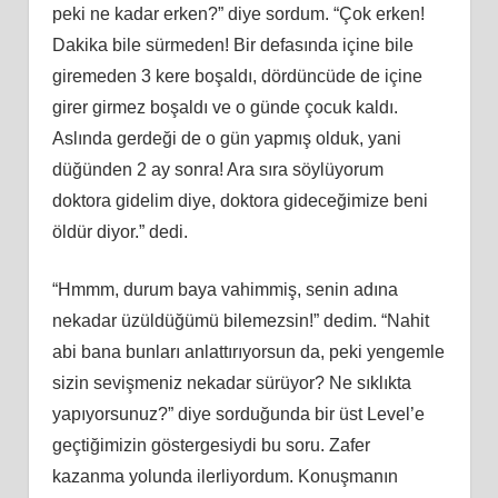
peki ne kadar erken?” diye sordum. “Çok erken!
Dakika bile sürmeden! Bir defasında içine bile
giremeden 3 kere boşaldı, dördüncüde de içine
girer girmez boşaldı ve o günde çocuk kaldı.
Aslında gerdeği de o gün yapmış olduk, yani
düğünden 2 ay sonra! Ara sıra söylüyorum
doktora gidelim diye, doktora gideceğimize beni
öldür diyor.” dedi.
“Hmmm, durum baya vahimmiş, senin adına
nekadar üzüldüğümü bilemezsin!” dedim. “Nahit
abi bana bunları anlattırıyorsun da, peki yengemle
sizin sevişmeniz nekadar sürüyor? Ne sıklıkta
yapıyorsunuz?” diye sorduğunda bir üst Level’e
geçtiğimizin göstergesiydi bu soru. Zafer
kazanma yolunda ilerliyordum. Konuşmanın