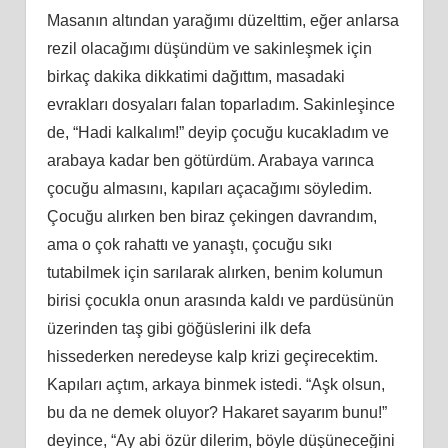
Masanın altından yarağımı düzelttim, eğer anlarsa
rezil olacağımı düşündüm ve sakinleşmek için
birkaç dakika dikkatimi dağıttım, masadaki
evrakları dosyaları falan toparladım. Sakinleşince
de, “Hadi kalkalım!” deyip çocuğu kucakladım ve
arabaya kadar ben götürdüm. Arabaya varınca
çocuğu almasını, kapıları açacağımı söyledim.
Çocuğu alırken ben biraz çekingen davrandım,
ama o çok rahattı ve yanaştı, çocuğu sıkı
tutabilmek için sarılarak alırken, benim kolumun
birisi çocukla onun arasında kaldı ve pardüsünün
üzerinden taş gibi göğüslerini ilk defa
hissederken neredeyse kalp krizi geçirecektim.
Kapıları açtım, arkaya binmek istedi. “Aşk olsun,
bu da ne demek oluyor? Hakaret sayarım bunu!”
deyince, “Ay abi özür dilerim, böyle düşüneceğini