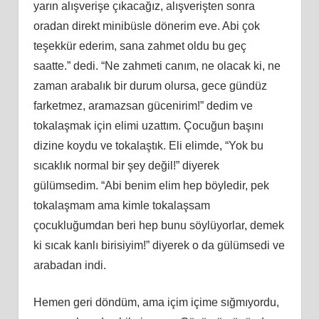
yarın alışverişe çıkacağız, alışverişten sonra
oradan direkt minibüsle dönerim eve. Abi çok
teşekkür ederim, sana zahmet oldu bu geç
saatte.” dedi. “Ne zahmeti canım, ne olacak ki, ne
zaman arabalık bir durum olursa, gece gündüz
farketmez, aramazsan gücenirim!” dedim ve
tokalaşmak için elimi uzattım. Çocuğun başını
dizine koydu ve tokalaştık. Eli elimde, “Yok bu
sıcaklık normal bir şey değil!” diyerek
gülümsedim. “Abi benim elim hep böyledir, pek
tokalaşmam ama kimle tokalaşsam
çocukluğumdan beri hep bunu söylüyorlar, demek
ki sıcak kanlı birisiyim!” diyerek o da gülümsedi ve
arabadan indi.
Hemen geri döndüm, ama içim içime sığmıyordu,