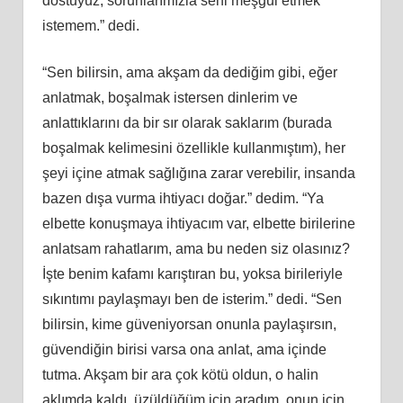
dostuyuz, sorunlarımızla seni meşgul etmek
istemem.” dedi.
“Sen bilirsin, ama akşam da dediğim gibi, eğer
anlatmak, boşalmak istersen dinlerim ve
anlattıklarını da bir sır olarak saklarım (burada
boşalmak kelimesini özellikle kullanmıştım), her
şeyi içine atmak sağlığına zarar verebilir, insanda
bazen dışa vurma ihtiyacı doğar.” dedim. “Ya
elbette konuşmaya ihtiyacım var, elbette birilerine
anlatsam rahatlarım, ama bu neden siz olasınız?
İşte benim kafamı karıştıran bu, yoksa birileriyle
sıkıntımı paylaşmayı ben de isterim.” dedi. “Sen
bilirsin, kime güveniyorsan onunla paylaşırsın,
güvendiğin birisi varsa ona anlat, ama içinde
tutma. Akşam bir ara çok kötü oldun, o halin
aklımda kaldı, üzüldüğüm için aradım, onun için