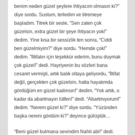
benim neden güzel şeylere ihtiyacım olmasın ki?”
diye sordu. Sustum, terledim ve titremeye
başladım. Titrek bir sesle, “Sen zaten çok
güzelsin, extra güzel bir şeye ihtiyacın yok!”
dedim. Yine kısa bir sessizlik ten sonra, “Ciddi
ben güzelmiyim?” diye sordu. “Hemde çok!”
dedim. “İltifatın için teşekkür ederim, bunu duymak
çok güzel!” dedi. Hayriyenin bu sözleri bana
cesaret vermişti, artık balık oltaya geliyordu, “İltifat
değil, gerçekten çok güzelsin, hatta hayatımda
gördüğüm en güzel kadınsın!” dedim. “Yok artık, o
kadar da abartmayın lütfen!” dedi. “Abartmıyorum!”
dedim. “Nerem güzel ki?” diye sordu. “Yüzünden
başka nereni gördüm ki?” deyince gülüştük…
“Beni güzel bulmana sevindim Nahit abi!” dedi.