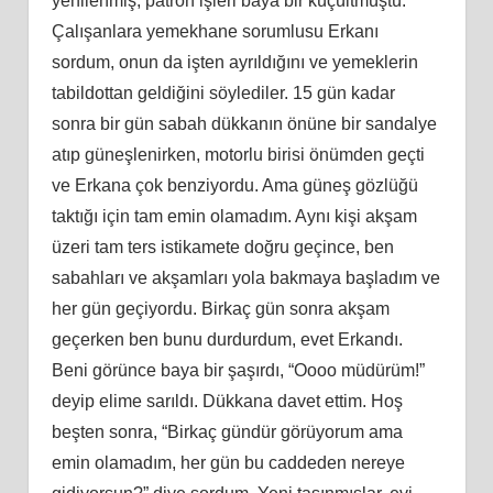
yenilenmiş, patron işleri baya bir küçültmüştü.
Çalışanlara yemekhane sorumlusu Erkanı
sordum, onun da işten ayrıldığını ve yemeklerin
tabildottan geldiğini söylediler. 15 gün kadar
sonra bir gün sabah dükkanın önüne bir sandalye
atıp güneşlenirken, motorlu birisi önümden geçti
ve Erkana çok benziyordu. Ama güneş gözlüğü
taktığı için tam emin olamadım. Aynı kişi akşam
üzeri tam ters istikamete doğru geçince, ben
sabahları ve akşamları yola bakmaya başladım ve
her gün geçiyordu. Birkaç gün sonra akşam
geçerken ben bunu durdurdum, evet Erkandı.
Beni görünce baya bir şaşırdı, “Oooo müdürüm!”
deyip elime sarıldı. Dükkana davet ettim. Hoş
beşten sonra, “Birkaç gündür görüyorum ama
emin olamadım, her gün bu caddeden nereye