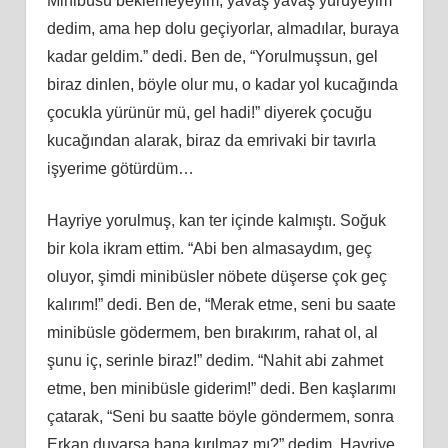
Minibüsü beklemeyeyim, yavaş yavaş yürüyeyim
dedim, ama hep dolu geçiyorlar, almadılar, buraya
kadar geldim.” dedi. Ben de, “Yorulmuşsun, gel
biraz dinlen, böyle olur mu, o kadar yol kucağında
çocukla yürünür mü, gel hadi!” diyerek çocuğu
kucağından alarak, biraz da emrivaki bir tavırla
işyerime götürdüm…
Hayriye yorulmuş, kan ter içinde kalmıştı. Soğuk
bir kola ikram ettim. “Abi ben almasaydım, geç
oluyor, şimdi minibüsler nöbete düşerse çok geç
kalırım!” dedi. Ben de, “Merak etme, seni bu saate
minibüsle gödermem, ben bırakırım, rahat ol, al
şunu iç, serinle biraz!” dedim. “Nahit abi zahmet
etme, ben minibüsle giderim!” dedi. Ben kaşlarımı
çatarak, “Seni bu saatte böyle göndermem, sonra
Erkan duyarsa bana kırılmaz mı?” dedim. Hayriye