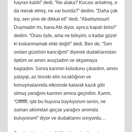
hayran kaldı!” dedi. “Ne alaka? Kocası anlatmış, o
da merak etmiş, ne var bunda?” dedim. “Daha çok
toy, sen yine de dikkat et!” dedi. “Abartıyorsun!
Duymadın mı, bana Abi diyor, ayrıca kapalı birisi!”
dedim. “Orası öyle, ama ne bileyim, o kadar güzel
ki kıskanmamak elde değil!” dedi. Ben de, “Sen
ondan güzelsin karıcığım!” diyerek dudaklarından
öptüm ve amını avuçladım ve okşamaya
başladım. Sonra karımın külodunu çıkardım, amını
yalayıp, az önceki elin sıcaklığının ve
konuşmalarında etkisinde kalarak kazık gibi
olmuş yarağımı karımın amına geçirdim. Karım,
“Offfffff, işte bu huyuna bayılıyorum senin, ne
zaman aklımdan geçse yarağını amımda
buluyorum!” diyor ve dudaklarını ısırıyordu…