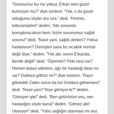
“Sorununuz bu mu yoksa, Erkan seni güzel
bulmuyor mu?” diye sordum. “Yok, o da güzel
olduğumu söyler ara sıra.” dedi. “Hmmm,
tutturamadım!” dedim. “Abi sonunda
konuşturacaksın beni, bizim sorunumuz sağlık
sorunu!” dedi. “Nasıl yani, sağlık derken? Yoksa
hastamısın? Demiştim sana bu sıcaklık normal
değil diye.” dedim. “Yok abi, sorun Erkanda,
bende değil!” dedi. “Öylemiiii? Peki nesi var?
Hemen tedavi ettirelim, ağır bir hastalığı falan mı
var? Doktora gittiniz mi?” diye sordum. “Hayır
gitmedik! Zaten sorun da bu! Doktora gitmemesi!”
dedi. “Nasıl yani? Niye gitmiyor ki?” dedim.
“Gitmiyor işte!” dedi. “Ben götürürüm onu, sen
hastalığını söyle bana!” dedim. “Gitmez abi!
Utanıyor!” dedi. “Yahu sağlığın utanması mı olur,