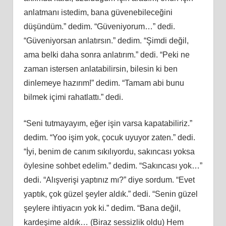
anlatmanı istedim, bana güvenebileceğini
düşündüm.” dedim. “Güveniyorum…” dedi.
“Güveniyorsan anlatırsın.” dedim. “Şimdi değil,
ama belki daha sonra anlatırım.” dedi. “Peki ne
zaman istersen anlatabilirsin, bilesin ki ben
dinlemeye hazırım!” dedim. “Tamam abi bunu
bilmek içimi rahatlattı.” dedi.
“Seni tutmayayım, eğer işin varsa kapatabiliriz.”
dedim. “Yoo işim yok, çocuk uyuyor zaten.” dedi.
“İyi, benim de canım sıkılıyordu, sakıncası yoksa
öylesine sohbet edelim.” dedim. “Sakıncası yok…”
dedi. “Alışverişi yaptınız mı?” diye sordum. “Evet
yaptık, çok güzel şeyler aldık.” dedi. “Senin güzel
şeylere ihtiyacın yok ki.” dedim. “Bana değil,
kardeşime aldık… (Biraz sessizlik oldu) Hem