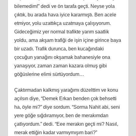
bilemedim!” dedi ve ön tarafa geçti. Neyse yola
çıktık, bu arada hava iyice kararmıştı. Ben acele
etmiyor, yolu uzattıkça uzatmaya çalışıyorum.
Gideceğimiz yer normal trafikte yarım saatlik
yoldu, ama akşam trafiği de işin içine girince baya
bir uzadı. Trafik durunca, ben kucağındaki
çocuğun yanağını okşamak bahanesiyle ona
yanaşıyor, zaman zaman kazara olmuş gibi
göğüslerine elimi sürtüyordum…
Çaktırmadan kalkmış yarağımı düzelttim ve konu
açılsın diye, “Demek Erkan benden çok behsetti
ha, öyle mi?” diye sordum. “Sorma Nahit abi, seni
yere göğe sığdıramıyor, ben de merakımdan
çatlıyordum.” dedi. “Eee merakın geçti mi? Nasıl,
merak ettiğin kadar varmıymışım bari?”