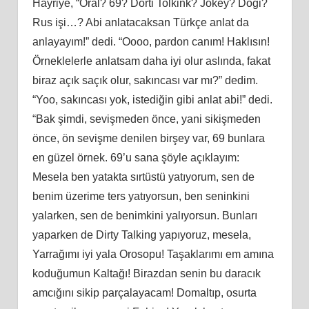
Hayriye, “Oral? 69? Dörti Tolkink? Jokey? Dogi?
Rus işi…? Abi anlatacaksan Türkçe anlat da
anlayayım!” dedi. “Oooo, pardon canım! Haklısın!
Örneklelerle anlatsam daha iyi olur aslında, fakat
biraz açık saçık olur, sakıncası var mı?” dedim.
“Yoo, sakıncası yok, istediğin gibi anlat abi!” dedi.
“Bak şimdi, sevişmeden önce, yani sikişmeden
önce, ön sevişme denilen birşey var, 69 bunlara
en güzel örnek. 69’u sana şöyle açıklayım:
Mesela ben yatakta sırtüstü yatıyorum, sen de
benim üzerime ters yatıyorsun, ben seninkini
yalarken, sen de benimkini yalıyorsun. Bunları
yaparken de Dirty Talking yapıyoruz, mesela,
Yarrağımı iyi yala Orosopu! Taşaklarımı em amına
koduğumun Kaltağı! Birazdan senin bu daracık
amcığını sikip parçalayacam! Domaltıp, osurta