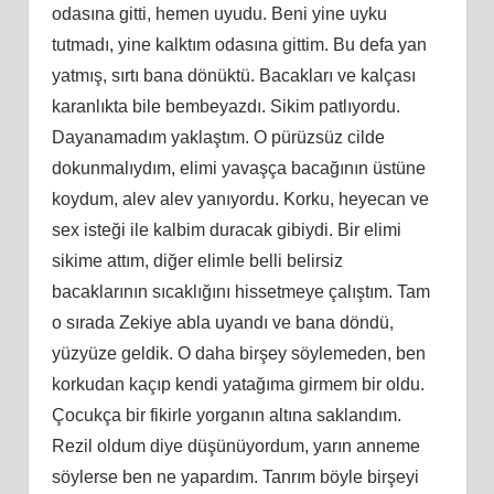
odasına gitti, hemen uyudu. Beni yine uyku
tutmadı, yine kalktım odasına gittim. Bu defa yan
yatmış, sırtı bana dönüktü. Bacakları ve kalçası
karanlıkta bile bembeyazdı. Sikim patlıyordu.
Dayanamadım yaklaştım. O pürüzsüz cilde
dokunmalıydım, elimi yavaşça bacağının üstüne
koydum, alev alev yanıyordu. Korku, heyecan ve
sex isteği ile kalbim duracak gibiydi. Bir elimi
sikime attım, diğer elimle belli belirsiz
bacaklarının sıcaklığını hissetmeye çalıştım. Tam
o sırada Zekiye abla uyandı ve bana döndü,
yüzyüze geldik. O daha birşey söylemeden, ben
korkudan kaçıp kendi yatağıma girmem bir oldu.
Çocukça bir fikirle yorganın altına saklandım.
Rezil oldum diye düşünüyordum, yarın anneme
söylerse ben ne yapardım. Tanrım böyle birşeyi