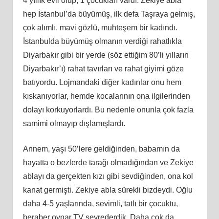
4 yıllık evli olup, 1 çocukları vardı. Zekiye abla
hep İstanbul’da büyümüş, ilk defa Taşraya gelmiş,
çok alımlı, mavi gözlü, muhteşem bir kadındı.
İstanbulda büyümüş olmanın verdiği rahatlıkla
Diyarbakır gibi bir yerde (söz ettiğim 80’li yılların
Diyarbakır’ı) rahat tavırları ve rahat giyimi göze
batıyordu. Lojmandaki diğer kadınlar onu hem
kıskanıyorlar, hemde kocalarının ona ilgilerinden
dolayı korkuyorlardı. Bu nedenle onunla çok fazla
samimi olmayıp dışlamışlardı.
Annem, yaşı 50’lere geldiğinden, babamın da
hayatta o bezlerde tarağı olmadığından ve Zekiye
ablayı da gerçekten kızı gibi sevdiğinden, ona kol
kanat germişti. Zekiye abla sürekli bizdeydi. Oğlu
daha 4-5 yaşlarında, sevimli, tatlı bir çocuktu,
beraber oynar TV seyrederdik. Daha çok da