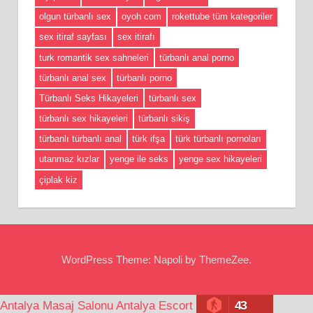
olgun türbanlı sex
oyoh com
rokettube tüm kategoriler
sex itiraf sayfası
sex itirafı
turk romantik sex sahneleri
türbanlı anal porno
türbanlı anal sex
türbanlı porno
Türbanlı Seks Hikayeleri
türbanlı sex
türbanlı sex hikayeleri
türbanlı sikiş
türbanlı türbanlı anal
türk ifşa
türk türbanlı pornoları
utanmaz kızlar
yenge ile seks
yenge sex hikayeleri
çiplak kiz
WordPress Theme: Napoli by ThemeZee.
43
Antalya Masaj Salonu
Antalya Escort