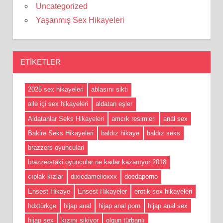
Uncategorized
Yaşanmış Sex Hikayeleri
ETIKETLER
2025 sex hikayeleri
ablasını sikti
aile içi sex hikayeleri
aldatan eşler
Aldatanlar Seks Hikayeleri
amcık resimleri
anal sex
Bakire Seks Hikayeleri
baldız hikaye
baldız seks
brazzers oyunculari
brazzerstaki oyuncular ne kadar kazanıyor 2018
cıplak kızlar
dixiedamelioxxx
doedaporno
Ensest Hikaye
Ensest Hikayeler
erotik sex hikayeleri
hdxtürkçe
hijap anal
hijap anal porn
hijap anal sex
hijap sex
kızını sikiyor
olgun türbanlı