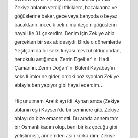
Zekiye ablanın verdiği frikiklere, bacaklarına ve
göğüslerine bakar, gece veya banyoda o beyaz
bacakların, incecik belin, muhteşem göğüslerin
hayali ile 31 çekerdim. Benim için Zekiye abla
gerçekten bir sex abidesiydi. Birde o dönemlerde
Yeşilçam’da bir seks furyası mevcut olduğundan,
her okulu astığımda, Zerrin Egeliler’in, Hadi
Çaman’ın, Zerrin Doğan’ın, Bülent Kayabaş’ın
seks filimlerine gider, ordaki pozisyonları Zekiye
ablayla ben yapıyor gibi hayal ederdim…
Hiç unutmam, Aralık ayı idi. Ayhan amca (Zekiye
ablanın eşi) Kayseri’de bir seminere gitti, Zekiye
ablayı da bize emanet etti. Bu arada annem tam
bir Osmanlı kadını olup, beni bir kız çocuğu gibi
yetiştirmişti, annemden aşırı korkardım. Zekiye