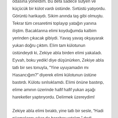
odasına yöneldim. Bu defa sadece sütyen ve
küçücük bir külot vardı üstünde. Sırtüstü yatıyordu.
Görüntü harikaydı. Sikim anında taş gibi olmuştu.
Tekrar tüm cesaretimi toplayıp yatağın yanına
iliştim. Bacaklarına elimi koyduğumda kalbim
yerinden çıkacak gibiydi. Yavaş yavaş okşayarak
yukarı doğru çıktım. Elim tam külotunun
üstündeydi ki, Zekiye abla birden elimi yakaladı.
Eyvah, boku yedik! diye düşünürken, Zekiye abla
tatlı bir ses tonuyla, “Yine uyuyamadın mı
Hasancığım?” diyerek elimi külotunun üstüne
bastırdı. Külotu sırılsıklamdı. Elimi önüne bastırıp,
elime amının üzerinde hafif hafif yukarı aşağı
hareketler yaptırıyordu. Delirmek üzereydim!
Zekiye abla elimi bıraktı, yine tatlı bir sesle, “Hadi