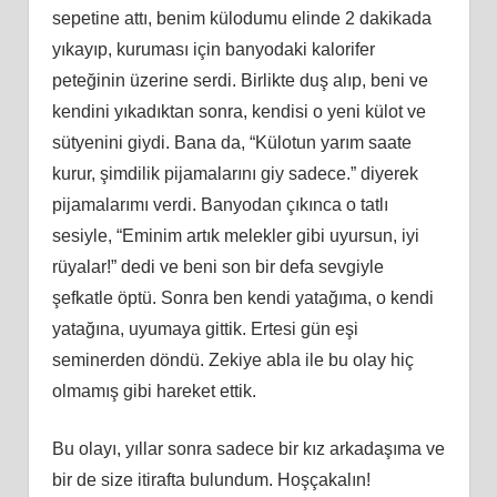
sepetine attı, benim külodumu elinde 2 dakikada
yıkayıp, kuruması için banyodaki kalorifer
peteğinin üzerine serdi. Birlikte duş alıp, beni ve
kendini yıkadıktan sonra, kendisi o yeni külot ve
sütyenini giydi. Bana da, “Külotun yarım saate
kurur, şimdilik pijamalarını giy sadece.” diyerek
pijamalarımı verdi. Banyodan çıkınca o tatlı
sesiyle, “Eminim artık melekler gibi uyursun, iyi
rüyalar!” dedi ve beni son bir defa sevgiyle
şefkatle öptü. Sonra ben kendi yatağıma, o kendi
yatağına, uyumaya gittik. Ertesi gün eşi
seminerden döndü. Zekiye abla ile bu olay hiç
olmamış gibi hareket ettik.
Bu olayı, yıllar sonra sadece bir kız arkadaşıma ve
bir de size itirafta bulundum. Hoşçakalın!