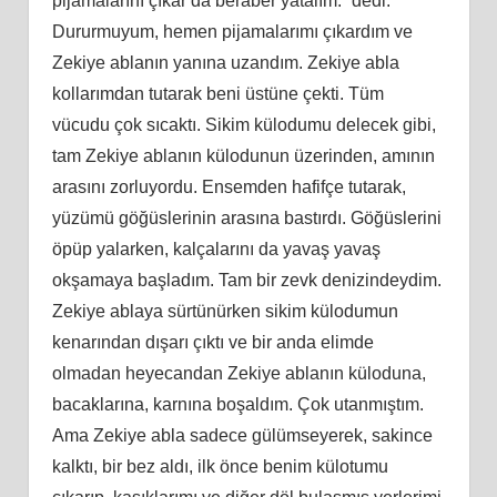
pijamalarını çıkar da beraber yatalım.” dedi.
Dururmuyum, hemen pijamalarımı çıkardım ve
Zekiye ablanın yanına uzandım. Zekiye abla
kollarımdan tutarak beni üstüne çekti. Tüm
vücudu çok sıcaktı. Sikim külodumu delecek gibi,
tam Zekiye ablanın külodunun üzerinden, amının
arasını zorluyordu. Ensemden hafifçe tutarak,
yüzümü göğüslerinin arasına bastırdı. Göğüslerini
öpüp yalarken, kalçalarını da yavaş yavaş
okşamaya başladım. Tam bir zevk denizindeydim.
Zekiye ablaya sürtünürken sikim külodumun
kenarından dışarı çıktı ve bir anda elimde
olmadan heyecandan Zekiye ablanın küloduna,
bacaklarına, karnına boşaldım. Çok utanmıştım.
Ama Zekiye abla sadece gülümseyerek, sakince
kalktı, bir bez aldı, ilk önce benim külotumu