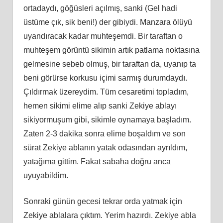
ortadaydı, göğüsleri açılmış, sanki (Gel hadi
üstüme çık, sik beni!) der gibiydi. Manzara ölüyü
uyandıracak kadar muhteşemdi. Bir taraftan o
muhteşem görüntü sikimin artık patlama noktasına
gelmesine sebeb olmuş, bir taraftan da, uyanıp ta
beni görürse korkusu içimi sarmış durumdaydı.
Çıldırmak üzereydim. Tüm cesaretimi topladım,
hemen sikimi elime alıp sanki Zekiye ablayı
sikiyormuşum gibi, sikimle oynamaya başladım.
Zaten 2-3 dakika sonra elime boşaldım ve son
sürat Zekiye ablanın yatak odasından ayrıldım,
yatağıma gittim. Fakat sabaha doğru anca
uyuyabildim.
Sonraki günün gecesi tekrar orda yatmak için
Zekiye ablalara çıktım. Yerim hazırdı. Zekiye abla