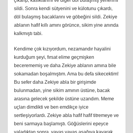
çıkarıp, kasıklarımı ve diğer döl bulaşmış yerlerimi
sildi. Sonra kendi sütyenini ve külotunu çıkardı,
döl bulaşmış bacaklarını ve göbeğini sildi. Zekiye
ablanın hafif kıllı amını görünce, sikim yine anında
kalkmıştı tabi.
Kendime çok kızıyordum, nezamandır hayalini
kurduğum şeyi, fırsat elime geçmişken
becerememiş ve daha Zekiye ablanın amına bile
sokamadan boşalmıştım. Ama bu defa sikecektim!
Bu sefer daha Zekiye abla bir girişimde
bulunmadan, yine sikim amının üstüne, bacak
arasına gelecek şekilde üstüne uzandım. Meme
uçları dimdikti ve ben emdikçe iyice
sertleşiyorlardı. Zekiye abla hafif hafif titremeye ve
beni sarmaya başlamıştı. Göğüslerini epeyce
yaladıktan sonra, yavaş yavaş aşağıya kayarak,