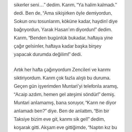
sikerler seni…” dedim. Karım, “Ya halim kalmadı.”
dedi. Ben de, “Ama sikişirken öyle demiyordun,
Sokun onu tosunlarım, köküne kadar, haydin! diye
bağrıyordun, Yarak Hasan’ım diyordun!” dedim.
Karım, “Benden bugünlük bukadar, haftaya yine
çağır gelsinler, haftaya kadar başka birşey
yapacak durumda değilim!” dedi.
Artık her hafta çağırıyordum Zencileri ve karımı
siktiriyordum. Karım çok fazla alıştı bu duruma.
Geçen gün işyerimden Muntari’yi telefonla aramış,
“Acaip azdım, hemen gel ateşimi söndür!” demiş.
Muntari anlamamış, bana soruyor, “Karın ne diyor
anlamadı ben?” diye. Ben de anlattım, “Bin bir
Taksiye bizim eve git, karımı sik gel!” dedim,
koşarak gitti. Akşam eve gittiğimde, “Naptın kız bu