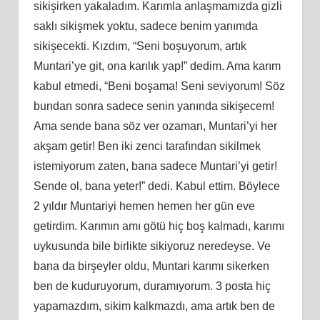
sikişirken yakaladım. Karımla anlaşmamızda gizli
saklı sikişmek yoktu, sadece benim yanımda
sikişecekti. Kızdım, “Seni boşuyorum, artık
Muntari’ye git, ona karılık yap!” dedim. Ama karım
kabul etmedi, “Beni boşama! Seni seviyorum! Söz
bundan sonra sadece senin yanında sikişecem!
Ama sende bana söz ver ozaman, Muntari’yi her
akşam getir! Ben iki zenci tarafından sikilmek
istemiyorum zaten, bana sadece Muntari’yi getir!
Sende ol, bana yeter!” dedi. Kabul ettim. Böylece
2 yıldır Muntariyi hemen hemen her gün eve
getirdim. Karımın amı götü hiç boş kalmadı, karımı
uykusunda bile birlikte sikiyoruz neredeyse. Ve
bana da birşeyler oldu, Muntari karımı sikerken
ben de kuduruyorum, duramıyorum. 3 posta hiç
yapamazdım, sikim kalkmazdı, ama artık ben de