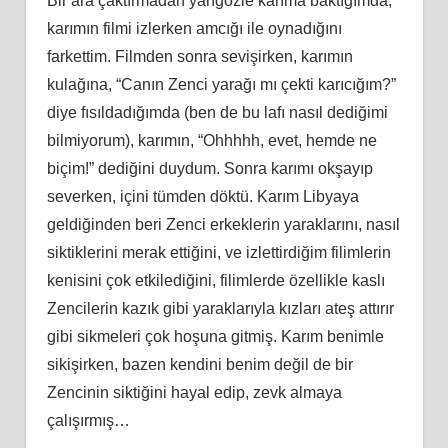
Bir ara çaktırmadan yangözle karıma baktığımda,
karımın filmi izlerken amcığı ile oynadığını
farkettim. Filmden sonra sevişirken, karımın
kulağına, “Canın Zenci yarağı mı çekti karıcığım?”
diye fısıldadığımda (ben de bu lafı nasıl dediğimi
bilmiyorum), karımın, “Ohhhhh, evet, hemde ne
biçim!” dediğini duydum. Sonra karımı okşayıp
severken, içini tümden döktü. Karım Libyaya
geldiğinden beri Zenci erkeklerin yaraklarını, nasıl
siktiklerini merak ettiğini, ve izlettirdiğim filimlerin
kenisini çok etkilediğini, filimlerde özellikle kaslı
Zencilerin kazık gibi yaraklarıyla kızları ateş attırır
gibi sikmeleri çok hoşuna gitmiş. Karım benimle
sikişirken, bazen kendini benim değil de bir
Zencinin siktiğini hayal edip, zevk almaya
çalışırmış…