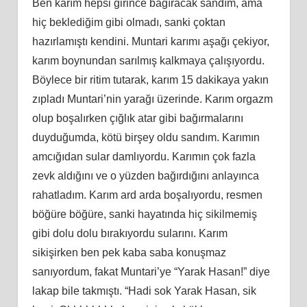
Ben karım hepsi girince bağıracak sandım, ama
hiç beklediğim gibi olmadı, sanki çoktan
hazırlamıştı kendini. Muntari karımı aşağı çekiyor,
karım boynundan sarılmış kalkmaya çalışıyordu.
Böylece bir ritim tutarak, karım 15 dakikaya yakın
zıpladı Muntari’nin yarağı üzerinde. Karım orgazm
olup boşalırken çığlık atar gibi bağırmalarını
duyduğumda, kötü birşey oldu sandım. Karımın
amcığıdan sular damlıyordu. Karımın çok fazla
zevk aldığını ve o yüzden bağırdığını anlayınca
rahatladım. Karım ard arda boşalıyordu, resmen
böğüre böğüre, sanki hayatında hiç sikilmemiş
gibi dolu dolu bırakıyordu sularını. Karım
sikişirken ben pek kaba saba konuşmaz
sanıyordum, fakat Muntari’ye “Yarak Hasan!” diye
lakap bile takmıştı. “Hadi sok Yarak Hasan, sik