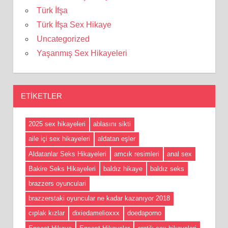
Türk İfşa
Türk İfşa Sex Hikaye
Uncategorized
Yaşanmış Sex Hikayeleri
ETIKETLER
2025 sex hikayeleri
ablasını sikti
aile içi sex hikayeleri
aldatan eşler
Aldatanlar Seks Hikayeleri
amcık resimleri
anal sex
Bakire Seks Hikayeleri
baldız hikaye
baldız seks
brazzers oyunculari
brazzerstaki oyuncular ne kadar kazanıyor 2018
cıplak kızlar
dixiedamelioxxx
doedaporno