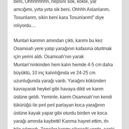
beni, Ohhhhhhhh, hepsini sok, kökle, yar
amcığımı, yırta yırta sik beni, Ohhhh Aslanlarım,
Tosunlarım, sikin beni kara Tosunlarım!” diye
inliyordu…
Muntari karımın amından çıktı, karımı bu kez
Osamoah yere yatıp yarağının kafasına oturtmak
için yerini aldı. Osamoah’nın yarak
Muntari’ninkinden hem kalın hemde 4-5 cm daha
büyüktü, 10 inç kalınlığında ve 24-25 cm
uzunluğunda yarağı vardı. Yarağını kökünden
kavrayarak heykel gibi havaya dikti ve karım
üstüne geldi. Yeminle, karım Osamoah’nın kendi
tükürüğü ile pırıl pırıl parlayan koca yarağının
üstüne kayak yapar gibi oturdu birden ve koca
yarağı amında kaybetti! Karıma hayret ettim, ıhı