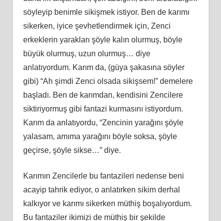
söyleyip benimle sikişmek istiyor. Ben de karımı
sikerken, iyice şevhetlendirmek için, Zenci
erkeklerin yarakları şöyle kalın olurmuş, böyle
büyük olurmuş, uzun olurmuş… diye
anlatıyordum. Karım da, (güya şakasına söyler
gibi) “Ah şimdi Zenci olsada sikişsem!” demelere
başladı. Ben de karımdan, kendisini Zencilere
siktiriyormuş gibi fantazi kurmasını istiyordum.
Karım da anlatıyordu, “Zencinin yarağını şöyle
yalasam, amıma yarağını böyle soksa, şöyle
geçirse, şöyle sikse…” diye.
Karımın Zencilerle bu fantazileri nedense beni
acayip tahrik ediyor, o anlatırken sikim derhal
kalkıyor ve karımı sikerken müthiş boşalıyordum.
Bu fantaziler ikimizi de müthiş bir şekilde