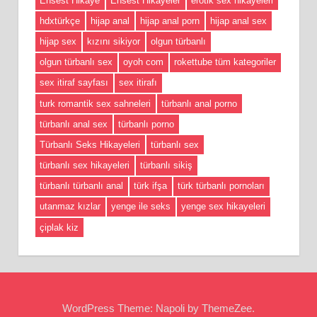
Ensest Hikaye
Ensest Hikayeler
erotik sex hikayeleri
hdxtürkçe
hijap anal
hijap anal porn
hijap anal sex
hijap sex
kızını sikiyor
olgun türbanlı
olgun türbanlı sex
oyoh com
rokettube tüm kategoriler
sex itiraf sayfası
sex itirafı
turk romantik sex sahneleri
türbanlı anal porno
türbanlı anal sex
türbanlı porno
Türbanlı Seks Hikayeleri
türbanlı sex
türbanlı sex hikayeleri
türbanlı sikiş
türbanlı türbanlı anal
türk ifşa
türk türbanlı pornoları
utanmaz kızlar
yenge ile seks
yenge sex hikayeleri
çiplak kiz
WordPress Theme: Napoli by ThemeZee.