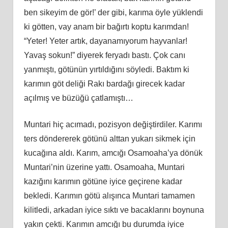
ben sikeyim de gör!’ der gibi, karıma öyle yüklendi
ki götten, vay anam bir bağırtı koptu karımdan!
“Yeter! Yeter artık, dayanamıyorum hayvanlar!
Yavaş sokun!” diyerek feryadı bastı. Çok canı
yanmıştı, götünün yırtıldığını söyledi. Baktım ki
karımın göt deliği Rakı bardağı girecek kadar
açılmış ve büzüğü çatlamıştı…
Muntari hiç acımadı, pozisyon değiştirdiler. Karımı
ters döndererek götünü alttan yukarı
sikmek
için
kucağına aldı. Karım, amcığı Osamoaha’ya dönük
Muntari’nin üzerine yattı. Osamoaha, Muntari
kazığını karımın götüne iyice geçirene kadar
bekledi. Karımın götü alışınca Muntari tamamen
kilitledi, arkadan iyice sıktı ve bacaklarını boynuna
yakın çekti. Karımın amcığı bu durumda iyice