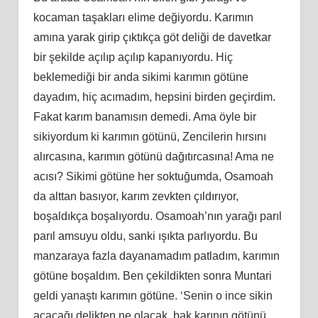
kocaman taşakları elime değiyordu. Karımın
amına yarak girip çıktıkça göt deliği de davetkar
bir şekilde açılıp açılıp kapanıyordu. Hiç
beklemediği bir anda sikimi karımın götüne
dayadım, hiç acımadım, hepsini birden geçirdim.
Fakat karım banamısın demedi. Ama öyle bir
sikiyordum ki karımın götünü, Zencilerin hırsını
alırcasına, karımın götünü dağıtırcasına! Ama ne
acısı? Sikimi götüne her soktuğumda, Osamoah
da alttan basıyor, karım zevkten çıldırıyor,
boşaldıkça boşalıyordu. Osamoah’nın yarağı parıl
parıl amsuyu oldu, sanki ışıkta parlıyordu. Bu
manzaraya fazla dayanamadım patladım, karımın
götüne boşaldım. Ben çekildikten sonra Muntari
geldi yanaştı karımın götüne. ‘Senin o ince sikin
açacağı delikten ne olacak, bak karının götünü