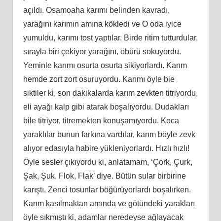
açıldı. Osamoaha karımı belinden kavradı,
yarağını karımın amına kökledi ve O oda iyice
yumuldu, karımı tost yaptılar. Birde ritim tutturdular,
sırayla biri çekiyor yarağını, öbürü sokuyordu.
Yeminle karımı osurta osurta sikiyorlardı. Karım
hemde zort zort osuruyordu. Karımı öyle bie
siktiler ki, son dakikalarda karım zevkten titriyordu,
eli ayağı kalp gibi atarak boşalıyordu. Dudakları
bile titriyor, titremekten konuşamıyordu. Koca
yaraklılar bunun farkına vardılar, karım böyle zevk
alıyor edasıyla habire yükleniyorlardı. Hızlı hızlı!
Öyle sesler çıkıyordu ki, anlatamam, ‘Çork, Çurk,
Şak, Şuk, Flok, Flak’ diye. Bütün sular birbirine
karıştı, Zenci tosunlar böğürüyorlardı boşalırken.
Karım kasılmaktan amında ve götündeki yarakları
öyle sıkmıştı ki, adamlar neredeyse ağlayacak