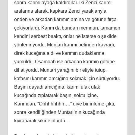
sonra karımı ayağa kaldırdılar. İki Zenci karımı
aralarına alarak, kapkara Zenci yaraklarıyla
önden ve arkadan karımın amına ve götüne fırça
çekiyorlardı. Karım da bundan memnun, tamamen
kendini serbest bıraktı, onlar ne isterse o şekilde
yönleniriyordu. Muntari karımı belinden kavradı,
direk kucağına aldı ve karımın dudaklarına
yumuldu. Osamoah ise arkadan karımın götüne
dil atıyordu. Muntari yarağını bir eliyle tutup,
kafasını karımın amcığına sokmak için sürtüyordu.
Başını dayadı amcığına, karımı ufak ufak
kucağında zıplatarak başını soktu içine.
Karımdan, “Ohhhhhhhh….” diye bir inleme çıktı,
sonra kendiliğinden Muntari’nin kucağında
kıvranarak sikine oturdu…