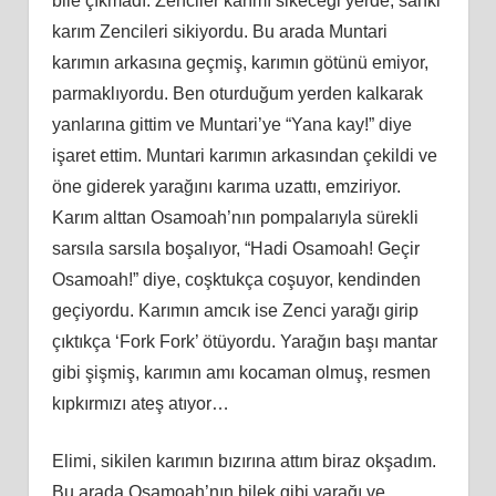
bile çıkmadı. Zenciler karımı sikeceği yerde, sanki
karım Zencileri sikiyordu. Bu arada Muntari
karımın arkasına geçmiş, karımın götünü emiyor,
parmaklıyordu. Ben oturduğum yerden kalkarak
yanlarına gittim ve Muntari’ye “Yana kay!” diye
işaret ettim. Muntari karımın arkasından çekildi ve
öne giderek yarağını karıma uzattı, emziriyor.
Karım alttan Osamoah’nın pompalarıyla sürekli
sarsıla sarsıla boşalıyor, “Hadi Osamoah! Geçir
Osamoah!” diye, coşktukça coşuyor, kendinden
geçiyordu. Karımın amcık ise Zenci yarağı girip
çıktıkça ‘Fork Fork’ ötüyordu. Yarağın başı mantar
gibi şişmiş, karımın amı kocaman olmuş, resmen
kıpkırmızı ateş atıyor…
Elimi, sikilen karımın bızırına attım biraz okşadım.
Bu arada Osamoah’nın bilek gibi yarağı ve