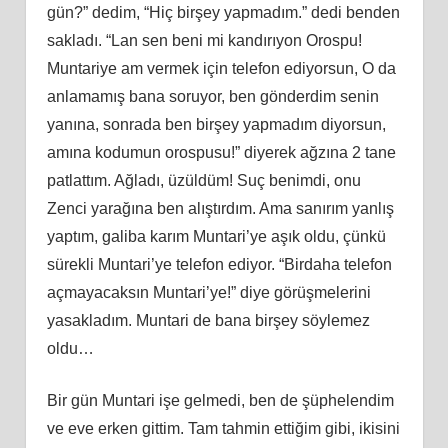
gün?” dedim, “Hiç birşey yapmadım.” dedi benden
sakladı. “Lan sen beni mi kandırıyon Orospu!
Muntariye am vermek için telefon ediyorsun, O da
anlamamış bana soruyor, ben gönderdim senin
yanına, sonrada ben birşey yapmadım diyorsun,
amına kodumun orospusu!” diyerek ağzına 2 tane
patlattım. Ağladı, üzüldüm! Suç benimdi, onu
Zenci yarağına ben alıştırdım. Ama sanırım yanlış
yaptım, galiba karım Muntari’ye aşık oldu, çünkü
sürekli Muntari’ye telefon ediyor. “Birdaha telefon
açmayacaksın Muntari’ye!” diye görüşmelerini
yasakladım. Muntari de bana birşey söylemez
oldu…
Bir gün Muntari işe gelmedi, ben de şüphelendim
ve eve erken gittim. Tam tahmin ettiğim gibi, ikisini