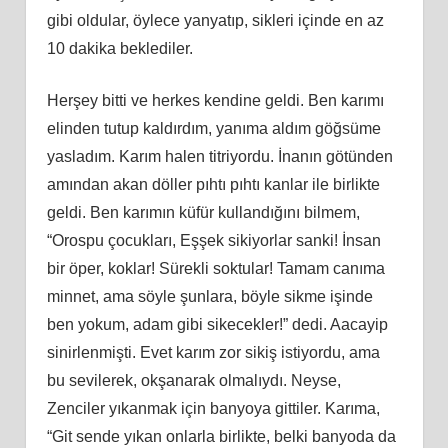
gibi oldular, öylece yanyatıp, sikleri içinde en az
10 dakika beklediler.
Herşey bitti ve herkes kendine geldi. Ben karımı
elinden tutup kaldırdım, yanıma aldım göğsüme
yasladım. Karım halen titriyordu. İnanın götünden
amından akan döller pıhtı pıhtı kanlar ile birlikte
geldi. Ben karımın küfür kullandığını bilmem,
“Orospu çocukları, Eşşek sikiyorlar sanki! İnsan
bir öper, koklar! Sürekli soktular! Tamam canıma
minnet, ama söyle şunlara, böyle sikme işinde
ben yokum, adam gibi sikecekler!” dedi. Aacayip
sinirlenmişti. Evet karım zor sikiş istiyordu, ama
bu sevilerek, okşanarak olmalıydı. Neyse,
Zenciler yıkanmak için banyoya gittiler. Karıma,
“Git sende yıkan onlarla birlikte, belki banyoda da