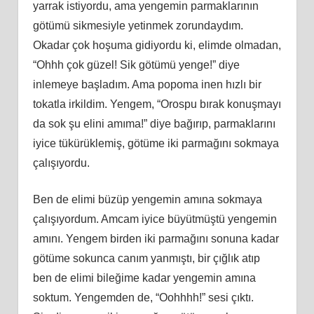
yarrak istiyordu, ama yengemin parmaklarının
götümü sikmesiyle yetinmek zorundaydım.
Okadar çok hoşuma gidiyordu ki, elimde olmadan,
“Ohhh çok güzel! Sik götümü yenge!” diye
inlemeye başladım. Ama popoma inen hızlı bir
tokatla irkildim. Yengem, “Orospu bırak konuşmayı
da sok şu elini amıma!” diye bağırıp, parmaklarını
iyice tükürüklemiş, götüme iki parmağını sokmaya
çalışıyordu.
Ben de elimi büzüp yengemin amına sokmaya
çalışıyordum. Amcam iyice büyütmüştü yengemin
amını. Yengem birden iki parmağını sonuna kadar
götüme sokunca canım yanmıştı, bir çığlık atıp
ben de elimi bileğime kadar yengemin amına
soktum. Yengemden de, “Oohhhh!” sesi çıktı.