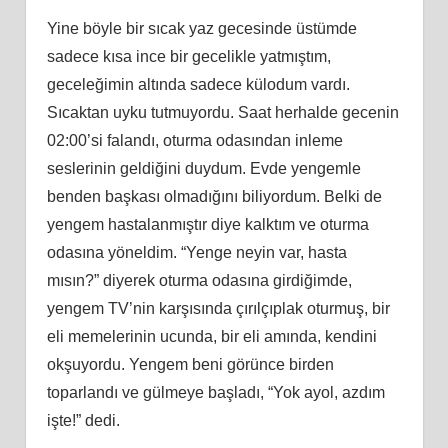
Yine böyle bir sıcak yaz gecesinde üstümde
sadece kısa ince bir gecelikle yatmıştım,
geceleğimin altında sadece külodum vardı.
Sıcaktan uyku tutmuyordu. Saat herhalde gecenin
02:00’si falandı, oturma odasından inleme
seslerinin geldiğini duydum. Evde yengemle
benden başkası olmadığını biliyordum. Belki de
yengem hastalanmıştır diye kalktım ve oturma
odasına yöneldim. “Yenge neyin var, hasta
mısın?” diyerek oturma odasına girdiğimde,
yengem TV’nin karşısında çırılçıplak oturmuş, bir
eli memelerinin ucunda, bir eli amında, kendini
okşuyordu. Yengem beni görünce birden
toparlandı ve gülmeye başladı, “Yok ayol, azdım
işte!” dedi.