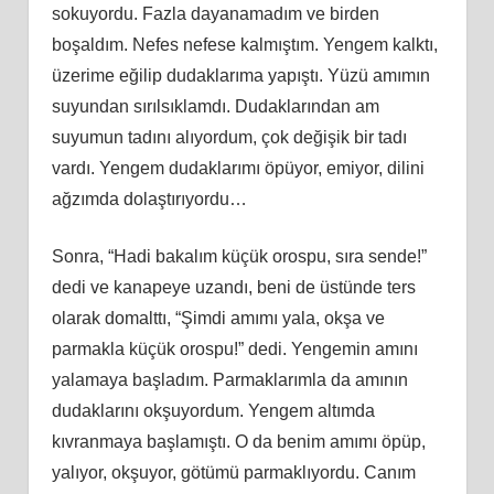
sokuyordu. Fazla dayanamadım ve birden
boşaldım. Nefes nefese kalmıştım. Yengem kalktı,
üzerime eğilip dudaklarıma yapıştı. Yüzü amımın
suyundan sırılsıklamdı. Dudaklarından am
suyumun tadını alıyordum, çok değişik bir tadı
vardı. Yengem dudaklarımı öpüyor, emiyor, dilini
ağzımda dolaştırıyordu…
Sonra, “Hadi bakalım küçük orospu, sıra sende!”
dedi ve kanapeye uzandı, beni de üstünde ters
olarak domalttı, “Şimdi amımı yala, okşa ve
parmakla küçük orospu!” dedi. Yengemin amını
yalamaya başladım. Parmaklarımla da amının
dudaklarını okşuyordum. Yengem altımda
kıvranmaya başlamıştı. O da benim amımı öpüp,
yalıyor, okşuyor, götümü parmaklıyordu. Canım