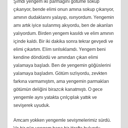
Şimdi yengem iki parmağını götüme sokup
çıkarıyor, bende elimi onun amına sokup çıkarıyor,
amının dudaklarını yalayıp, ısırıyordum. Yengemin
amı artık iyice sulanmış akıyordu, ben de akanları
yalıyordum. Birden yengem kasıldı ve elim amının
içinde kaldı. Bir iki dakika sonra tekrar gevşedi ve
elimi çıkartım. Elim sırılsıklamdı. Yengem beni
kendine döndürdü ve amından çıkan elimi
yalamaya başladı. Ben de yengemin göğüslerini
yalamaya başladım. Götüm sızlıyordu, zevkten
farkına varmamıştım, ama yengemin parmakları
götümün deliğini birazcık kanatmıştı. O gece
yengemle aynı yatakta çırılçıplak yattık ve
sevişerek uyuduk.
Amcam yokken yengemle sevişmelerimiz sürdü.