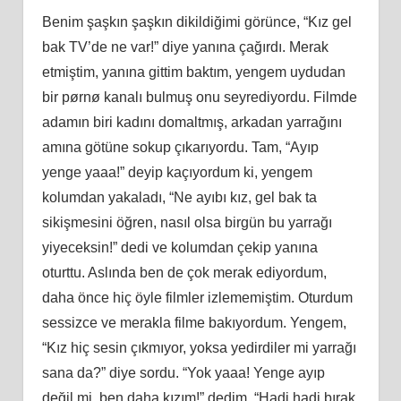
Benim şaşkın şaşkın dikildiğimi görünce, “Kız gel
bak TV’de ne var!” diye yanına çağırdı. Merak
etmiştim, yanına gittim baktım, yengem uydudan
bir pørnø kanalı bulmuş onu seyrediyordu. Filmde
adamın biri kadını domaltmış, arkadan yarrağını
amına götüne sokup çıkarıyordu. Tam, “Ayıp
yenge yaaa!” deyip kaçıyordum ki, yengem
kolumdan yakaladı, “Ne ayıbı kız, gel bak ta
sikişmesini öğren, nasıl olsa birgün bu yarrağı
yiyeceksin!” dedi ve kolumdan çekip yanına
oturttu. Aslında ben de çok merak ediyordum,
daha önce hiç öyle filmler izlememiştim. Oturdum
sessizce ve merakla filme bakıyordum. Yengem,
“Kız hiç sesin çıkmıyor, yoksa yedirdiler mi yarrağı
sana da?” diye sordu. “Yok yaaa! Yenge ayıp
değil mi, ben daha kızım!” dedim. “Hadi hadi bırak