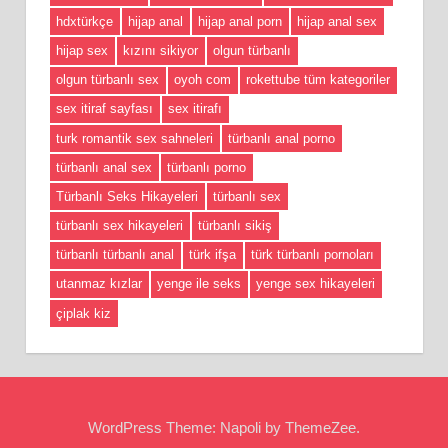
hdxtürkçe
hijap anal
hijap anal porn
hijap anal sex
hijap sex
kızını sikiyor
olgun türbanlı
olgun türbanlı sex
oyoh com
rokettube tüm kategoriler
sex itiraf sayfası
sex itirafı
turk romantik sex sahneleri
türbanlı anal porno
türbanlı anal sex
türbanlı porno
Türbanlı Seks Hikayeleri
türbanlı sex
türbanlı sex hikayeleri
türbanlı sikiş
türbanlı türbanlı anal
türk ifşa
türk türbanlı pornoları
utanmaz kızlar
yenge ile seks
yenge sex hikayeleri
çiplak kiz
WordPress Theme: Napoli by ThemeZee.