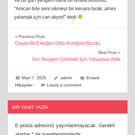
Ve bir gün yengem bana bir itirafta bulundu,
“Amcan bile seni sikmeyi bir kenara bırak, amını
yalamak için can atıyor!” dedi
Yazı
Previous Post
Dayım İlk Erkeğim Oldu Kızlığımı Bozdu
gezinmesi
Next Post
İnci Yengem Sikilmek İçin Yalvarıyor Artık
Mart 7, 2025
admin
Ensest
Hikayeler
Leave a comment
BIR YANIT YAZIN
E-posta adresiniz yayınlanmayacak.
Gerekli
alanlar
*
ile işaretlenmişlerdir