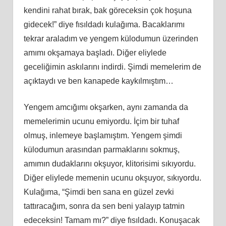
kendini rahat bırak, bak göreceksin çok hoşuna
gidecek!” diye fısıldadı kulağıma. Bacaklarımı
tekrar araladım ve yengem külodumun üzerinden
amımı okşamaya başladı. Diğer eliylede
geceliğimin askılarını indirdi. Şimdi memelerim de
açıktaydı ve ben kanapede kaykılmıştım…
Yengem amcığımı okşarken, aynı zamanda da
memelerimin ucunu emiyordu. İçim bir tuhaf
olmuş, inlemeye başlamıştım. Yengem şimdi
külodumun arasından parmaklarını sokmuş,
amımın dudaklarını okşuyor, klitorisimi sıkıyordu.
Diğer eliylede memenin ucunu okşuyor, sıkıyordu.
Kulağıma, “Şimdi ben sana en güzel zevki
tattıracağım, sonra da sen beni yalayıp tatmin
edeceksin! Tamam mı?” diye fısıldadı. Konuşacak