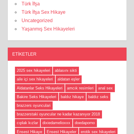
Türk İfşa
Türk İfşa Sex Hikaye
Uncategorized
Yaşanmış Sex Hikayeleri
ETIKETLER
2025 sex hikayeleri
ablasını sikti
aile içi sex hikayeleri
aldatan eşler
Aldatanlar Seks Hikayeleri
amcık resimleri
anal sex
Bakire Seks Hikayeleri
baldız hikaye
baldız seks
brazzers oyunculari
brazzerstaki oyuncular ne kadar kazanıyor 2018
cıplak kızlar
dixiedamelioxxx
doedaporno
Ensest Hikaye
Ensest Hikayeler
erotik sex hikayeleri