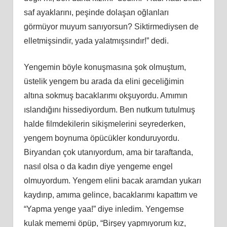
saf ayaklarını, peşinde dolaşan oğlanları
görmüyor muyum sanıyorsun? Siktirmediysen de
elletmişsindir, yada yalatmışsındır!” dedi.
Yengemin böyle konuşmasına şok olmuştum,
üstelik yengem bu arada da elini geceliğimin
altına sokmuş bacaklarımı okşuyordu. Amımın
ıslandığını hissediyordum. Ben nutkum tutulmuş
halde filmdekilerin sikişmelerini seyrederken,
yengem boynuma öpücükler konduruyordu.
Biryandan çok utanıyordum, ama bir taraftanda,
nasıl olsa o da kadın diye yengeme engel
olmuyordum. Yengem elini bacak aramdan yukarı
kaydırıp, amıma gelince, bacaklarımı kapattım ve
“Yapma yenge yaa!” diye inledim. Yengemse
kulak mememi öpüp, “Birşey yapmıyorum kız,