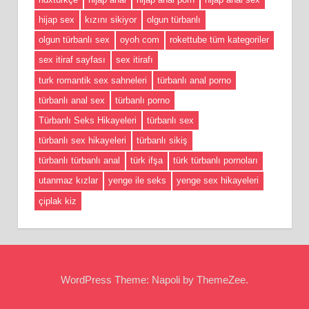
hijap sex
kızını sikiyor
olgun türbanlı
olgun türbanlı sex
oyoh com
rokettube tüm kategoriler
sex itiraf sayfası
sex itirafı
turk romantik sex sahneleri
türbanlı anal porno
türbanlı anal sex
türbanlı porno
Türbanlı Seks Hikayeleri
türbanlı sex
türbanlı sex hikayeleri
türbanlı sikiş
türbanlı türbanlı anal
türk ifşa
türk türbanlı pornoları
utanmaz kızlar
yenge ile seks
yenge sex hikayeleri
çiplak kiz
WordPress Theme: Napoli by ThemeZee.