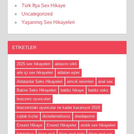
Türk İfşa Sex Hikaye
Uncategorized
Yaşanmış Sex Hikayeleri
ETIKETLER
2025 sex hikayeleri
ablasını sikti
aile içi sex hikayeleri
aldatan eşler
Aldatanlar Seks Hikayeleri
amcık resimleri
anal sex
Bakire Seks Hikayeleri
baldız hikaye
baldız seks
brazzers oyunculari
brazzerstaki oyuncular ne kadar kazanıyor 2018
cıplak kızlar
dixiedamelioxxx
doedaporno
Ensest Hikaye
Ensest Hikayeler
erotik sex hikayeleri
hdxtürkçe
hijap anal
hijap anal porn
hijap anal sex