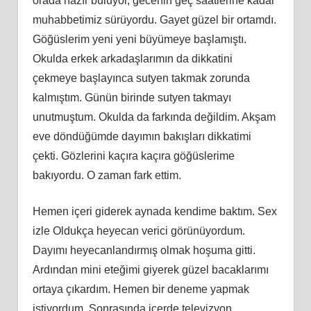
orada hazır buluyor, gecenin geç saatlerine kadar
muhabbetimiz sürüyordu. Gayet güzel bir ortamdı.
Göğüslerim yeni yeni büyümeye başlamıştı.
Okulda erkek arkadaşlarımın da dikkatini
çekmeye başlayınca sutyen takmak zorunda
kalmıştım.
Günün birinde sutyen takmayı
unutmuştum. Okulda da farkında değildim. Akşam
eve döndüğümde dayımın bakışları dikkatimi
çekti. Gözlerini kaçıra kaçıra göğüslerime
bakıyordu. O zaman fark ettim.
Hemen içeri giderek aynada kendime baktım. Sex
izle Oldukça heyecan verici görünüyordum.
Dayımı heyecanlandırmış olmak hoşuma gitti.
Ardından mini eteğimi giyerek güzel bacaklarımı
ortaya çıkardım. Hemen bir deneme yapmak
istiyordum. Sonrasında içerde televizyon