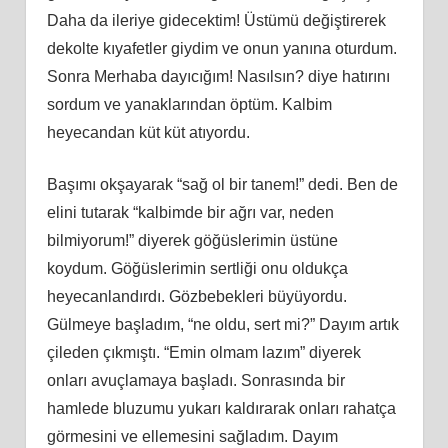
Daha da ileriye gidecektim! Üstümü değiştirerek
dekolte kıyafetler giydim ve onun yanına oturdum.
Sonra Merhaba dayıcığım! Nasılsın? diye hatırını
sordum ve yanaklarından öptüm. Kalbim
heyecandan küt küt atıyordu.
Başımı okşayarak “sağ ol bir tanem!” dedi. Ben de
elini tutarak “kalbimde bir ağrı var, neden
bilmiyorum!” diyerek göğüslerimin üstüne
koydum. Göğüslerimin sertliği onu oldukça
heyecanlandırdı. Gözbebekleri büyüyordu.
Gülmeye başladım, “ne oldu, sert mi?” Dayım artık
çileden çıkmıştı. “Emin olmam lazım” diyerek
onları avuçlamaya başladı. Sonrasında bir
hamlede bluzumu yukarı kaldırarak onları rahatça
görmesini ve ellemesini sağladım. Dayım