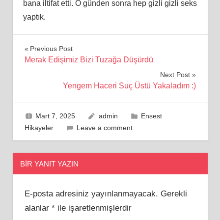
bana iltifat etti. O günden sonra hep gizli gizli seks
yaptık.
Yazı
Previous Post
Merak Edişimiz Bizi Tuzağa Düşürdü
gezinmesi
Next Post
Yengem Haceri Suç Üstü Yakaladım :)
Mart 7, 2025
admin
Ensest
Hikayeler
Leave a comment
BIR YANIT YAZIN
E-posta adresiniz yayınlanmayacak.
Gerekli
alanlar
*
ile işaretlenmişlerdir