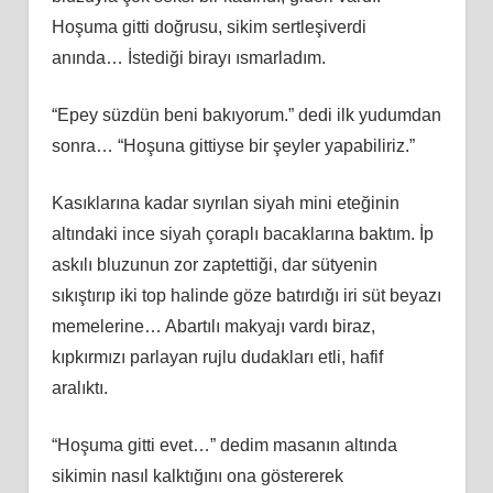
Hoşuma gitti doğrusu, sikim sertleşiverdi
anında… İstediği birayı ısmarladım.
“Epey süzdün beni bakıyorum.” dedi ilk yudumdan
sonra… “Hoşuna gittiyse bir şeyler yapabiliriz.”
Kasıklarına kadar sıyrılan siyah mini eteğinin
altındaki ince siyah çoraplı bacaklarına baktım. İp
askılı bluzunun zor zaptettiği, dar sütyenin
sıkıştırıp iki top halinde göze batırdığı iri süt beyazı
memelerine… Abartılı makyajı vardı biraz,
kıpkırmızı parlayan rujlu dudakları etli, hafif
aralıktı.
“Hoşuma gitti evet…” dedim masanın altında
sikimin nasıl kalktığını ona göstererek