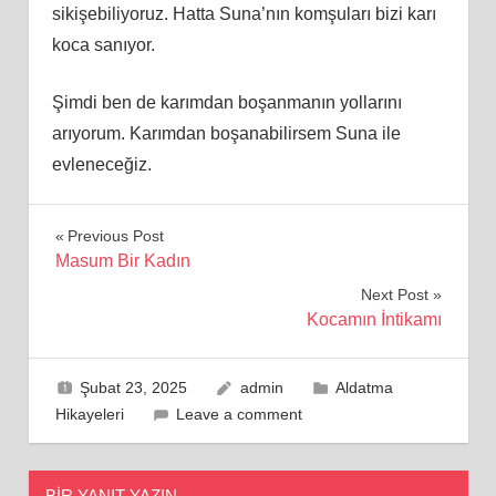
sikişebiliyoruz. Hatta Suna’nın komşuları bizi karı
koca sanıyor.
Şimdi ben de karımdan boşanmanın yollarını
arıyorum. Karımdan boşanabilirsem Suna ile
evleneceğiz.
Yazı
Previous Post
Masum Bir Kadın
gezinmesi
Next Post
Kocamın İntikamı
Şubat 23, 2025
admin
Aldatma
Hikayeleri
Leave a comment
BIR YANIT YAZIN