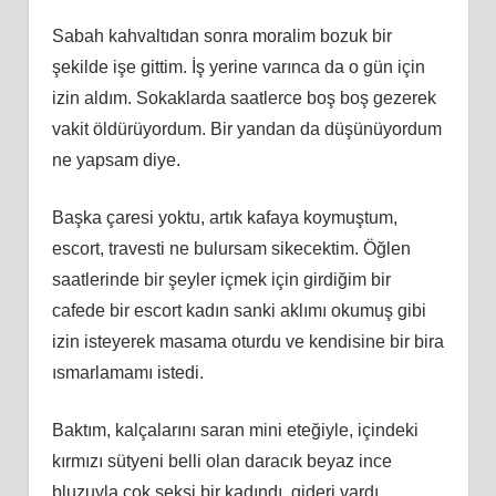
Sabah kahvaltıdan sonra moralim bozuk bir
şekilde işe gittim. İş yerine varınca da o gün için
izin aldım. Sokaklarda saatlerce boş boş gezerek
vakit öldürüyordum. Bir yandan da düşünüyordum
ne yapsam diye.
Başka çaresi yoktu, artık kafaya koymuştum,
escort, travesti ne bulursam sikecektim. Öğlen
saatlerinde bir şeyler içmek için girdiğim bir
cafede bir escort kadın sanki aklımı okumuş gibi
izin isteyerek masama oturdu ve kendisine bir bira
ısmarlamamı istedi.
Baktım, kalçalarını saran mini eteğiyle, içindeki
kırmızı sütyeni belli olan daracık beyaz ince
bluzuyla çok seksi bir kadındı, gideri vardı.