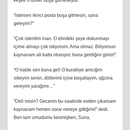
keşke o döller boşa gitmeseydi!”
“İstersen ikinci posta boşa gitmesin, sana
geleyim?”
“Çok isterdim inan. O elindeki şeye dokunmayı
içime almayı çok istiyorum. Ama olmaz. Biliyorsun
kaynanam alt katta oturuyor, bana geldiğini görür!”
“O halde sen bana gel! O kurabiye amcığını
sikeyim senin, döllerimi içine boşaltayım, ağzına
vereyim yarağımı…”
“Deli misin? Gecenin bu saatinde evden çıkarsam
kaynanam hemen sorar nereye gittiğimi!” dedi.
Ben tam umudumu kesmişken, Suna,