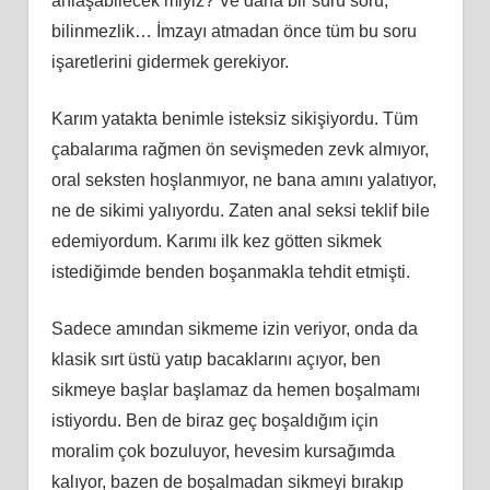
anlaşabilecek miyiz? Ve daha bir sürü soru,
bilinmezlik… İmzayı atmadan önce tüm bu soru
işaretlerini gidermek gerekiyor.
Karım yatakta benimle isteksiz sikişiyordu. Tüm
çabalarıma rağmen ön sevişmeden zevk almıyor,
oral seksten hoşlanmıyor, ne bana amını yalatıyor,
ne de sikimi yalıyordu. Zaten anal seksi teklif bile
edemiyordum. Karımı ilk kez götten sikmek
istediğimde benden boşanmakla tehdit etmişti.
Sadece amından sikmeme izin veriyor, onda da
klasik sırt üstü yatıp bacaklarını açıyor, ben
sikmeye başlar başlamaz da hemen boşalmamı
istiyordu. Ben de biraz geç boşaldığım için
moralim çok bozuluyor, hevesim kursağımda
kalıyor, bazen de boşalmadan sikmeyi bırakıp