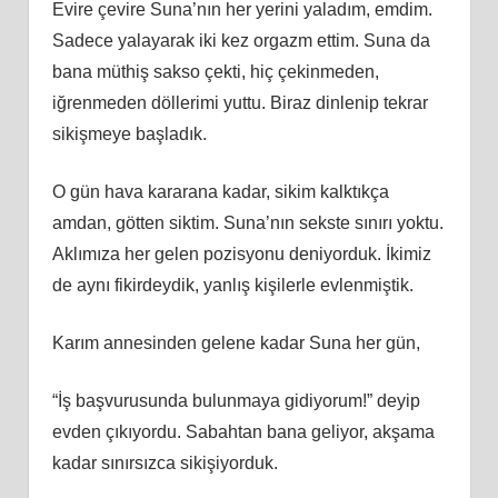
Evire çevire Suna’nın her yerini yaladım, emdim.
Sadece yalayarak iki kez orgazm ettim. Suna da
bana müthiş sakso çekti, hiç çekinmeden,
iğrenmeden döllerimi yuttu. Biraz dinlenip tekrar
sikişmeye başladık.
O gün hava kararana kadar, sikim kalktıkça
amdan, götten siktim. Suna’nın sekste sınırı yoktu.
Aklımıza her gelen pozisyonu deniyorduk. İkimiz
de aynı fikirdeydik, yanlış kişilerle evlenmiştik.
Karım annesinden gelene kadar Suna her gün,
“İş başvurusunda bulunmaya gidiyorum!” deyip
evden çıkıyordu. Sabahtan bana geliyor, akşama
kadar sınırsızca sikişiyorduk.