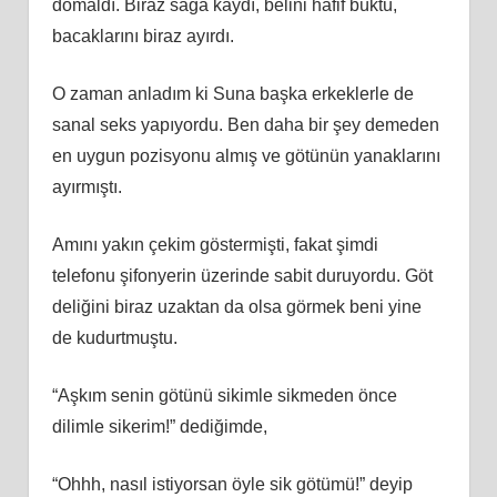
domaldı. Biraz sağa kaydı, belini hafif büktü,
bacaklarını biraz ayırdı.
O zaman anladım ki Suna başka erkeklerle de
sanal seks yapıyordu. Ben daha bir şey demeden
en uygun pozisyonu almış ve götünün yanaklarını
ayırmıştı.
Amını yakın çekim göstermişti, fakat şimdi
telefonu şifonyerin üzerinde sabit duruyordu. Göt
deliğini biraz uzaktan da olsa görmek beni yine
de kudurtmuştu.
“Aşkım senin götünü sikimle sikmeden önce
dilimle sikerim!” dediğimde,
“Ohhh, nasıl istiyorsan öyle sik götümü!” deyip