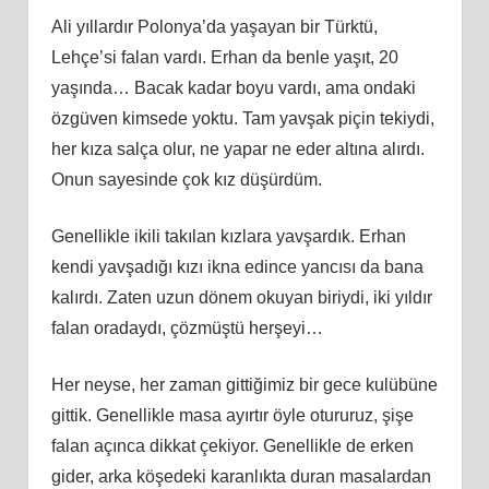
Ali yıllardır Polonya’da yaşayan bir Türktü,
Lehçe’si falan vardı. Erhan da benle yaşıt, 20
yaşında… Bacak kadar boyu vardı, ama ondaki
özgüven kimsede yoktu. Tam yavşak piçin tekiydi,
her kıza salça olur, ne yapar ne eder altına alırdı.
Onun sayesinde çok kız düşürdüm.
Genellikle ikili takılan kızlara yavşardık. Erhan
kendi yavşadığı kızı ikna edince yancısı da bana
kalırdı. Zaten uzun dönem okuyan biriydi, iki yıldır
falan oradaydı, çözmüştü herşeyi…
Her neyse, her zaman gittiğimiz bir gece kulübüne
gittik. Genellikle masa ayırtır öyle otururuz, şişe
falan açınca dikkat çekiyor. Genellikle de erken
gider, arka köşedeki karanlıkta duran masalardan