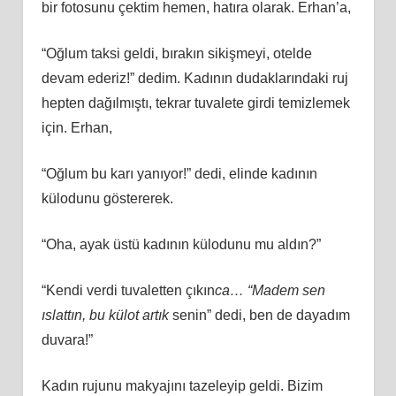
bir fotosunu çektim hemen, hatıra olarak. Erhan’a,
“Oğlum taksi geldi, bırakın sikişmeyi, otelde
devam ederiz!” dedim. Kadının dudaklarındaki ruj
hepten dağılmıştı, tekrar tuvalete girdi temizlemek
için. Erhan,
“Oğlum bu karı yanıyor!” dedi, elinde kadının
külodunu göstererek.
“Oha, ayak üstü kadının külodunu mu aldın?”
“Kendi verdi tuvaletten çıkın
ca… “Madem sen
ıslattın, bu külot artık
senin” dedi, ben de dayadım
duvara!”
Kadın rujunu makyajını tazeleyip geldi. Bizim