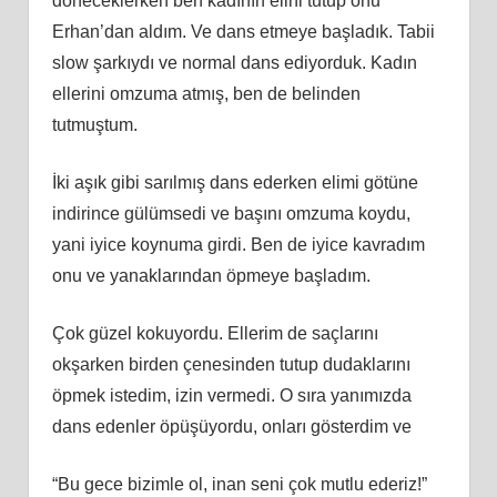
döneceklerken ben kadının elini tutup onu
Erhan’dan aldım. Ve dans etmeye başladık. Tabii
slow şarkıydı ve normal dans ediyorduk. Kadın
ellerini omzuma atmış, ben de belinden
tutmuştum.
İki aşık gibi sarılmış dans ederken elimi götüne
indirince gülümsedi ve başını omzuma koydu,
yani iyice koynuma girdi. Ben de iyice kavradım
onu ve yanaklarından öpmeye başladım.
Çok güzel kokuyordu. Ellerim de saçlarını
okşarken birden çenesinden tutup dudaklarını
öpmek istedim, izin vermedi. O sıra yanımızda
dans edenler öpüşüyordu, onları gösterdim ve
“Bu gece bizimle ol, inan seni çok mutlu ederiz!”