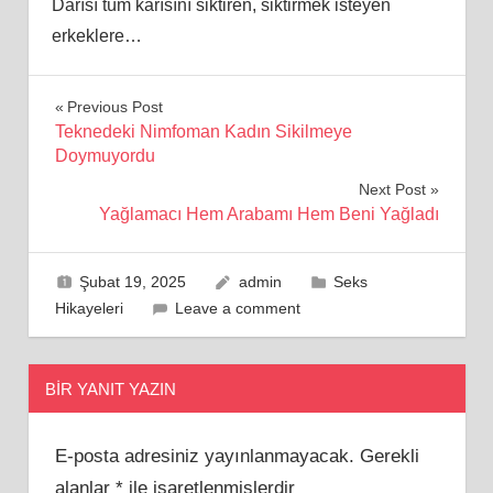
Darısı tüm karısını siktiren, siktirmek isteyen
erkeklere…
Yazı
Previous Post
Teknedeki Nimfoman Kadın Sikilmeye
gezinmesi
Doymuyordu
Next Post
Yağlamacı Hem Arabamı Hem Beni Yağladı
Şubat 19, 2025
admin
Seks
Hikayeleri
Leave a comment
BIR YANIT YAZIN
E-posta adresiniz yayınlanmayacak.
Gerekli
alanlar
*
ile işaretlenmişlerdir