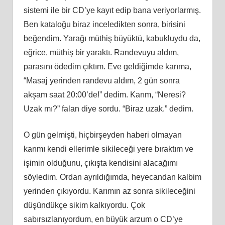
sistemi ile bir CD’ye kayıt edip bana veriyorlarmış.
Ben kataloğu biraz inceledikten sonra, birisini
beğendim. Yarağı müthiş büyüktü, kabukluydu da,
eğrice, müthiş bir yaraktı. Randevuyu aldım,
parasını ödedim çıktım. Eve geldiğimde karıma,
“Masaj yerinden randevu aldım, 2 gün sonra
akşam saat 20:00’de!” dedim. Karım, “Neresi?
Uzak mı?” falan diye sordu. “Biraz uzak.” dedim.
O gün gelmişti, hiçbirşeyden haberi olmayan
karımı kendi ellerimle sikileceği yere bıraktım ve
işimin olduğunu, çıkışta kendisini alacağımı
söyledim. Ordan ayrıldığımda, heyecandan kalbim
yerinden çıkıyordu. Karımın az sonra sikileceğini
düşündükçe sikim kalkıyordu. Çok
sabırsızlanıyordum, en büyük arzum o CD’ye