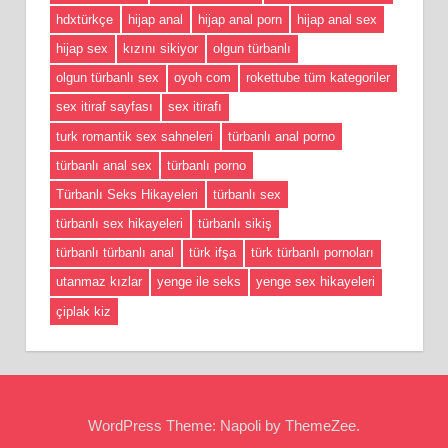
hdxtürkçe
hijap anal
hijap anal porn
hijap anal sex
hijap sex
kızını sikiyor
olgun türbanlı
olgun türbanlı sex
oyoh com
rokettube tüm kategoriler
sex itiraf sayfası
sex itirafı
turk romantik sex sahneleri
türbanlı anal porno
türbanlı anal sex
türbanlı porno
Türbanlı Seks Hikayeleri
türbanlı sex
türbanlı sex hikayeleri
türbanlı sikiş
türbanlı türbanlı anal
türk ifşa
türk türbanlı pornoları
utanmaz kızlar
yenge ile seks
yenge sex hikayeleri
çiplak kiz
WordPress Theme: Napoli by ThemeZee.