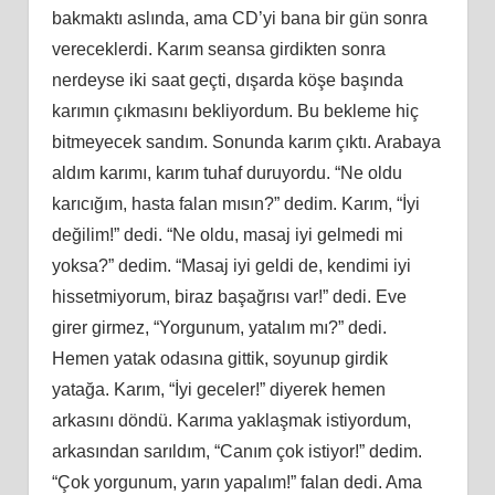
bakmaktı aslında, ama CD’yi bana bir gün sonra
vereceklerdi. Karım seansa girdikten sonra
nerdeyse iki saat geçti, dışarda köşe başında
karımın çıkmasını bekliyordum. Bu bekleme hiç
bitmeyecek sandım. Sonunda karım çıktı. Arabaya
aldım karımı, karım tuhaf duruyordu. “Ne oldu
karıcığım, hasta falan mısın?” dedim. Karım, “İyi
değilim!” dedi. “Ne oldu, masaj iyi gelmedi mi
yoksa?” dedim. “Masaj iyi geldi de, kendimi iyi
hissetmiyorum, biraz başağrısı var!” dedi. Eve
girer girmez, “Yorgunum, yatalım mı?” dedi.
Hemen yatak odasına gittik, soyunup girdik
yatağa. Karım, “İyi geceler!” diyerek hemen
arkasını döndü. Karıma yaklaşmak istiyordum,
arkasından sarıldım, “Canım çok istiyor!” dedim.
“Çok yorgunum, yarın yapalım!” falan dedi. Ama