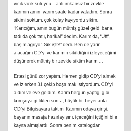
vıcık vıcık suluydu. Tarifi imkansız bir zevkle
karımın amını yarım saate kadar yaladım. Sonra
sikimi soktum, çok kolay kayıyordu sikim.
“Karıcığım, amın bugün müthiş güzel geldi bana,
tadı da çok tatlı, harika!” dedim. Karım da, “Üfff,
başım ağrıyor. Sik işte!” dedi. Ben de yarın
alacağım CD’yi ve karımın sikildiğini izleyeceğimi
düşünerek müthiş bir zevkle siktim karımı…
Ertesi günü zor yaptım. Hemen gidip CD’yi almak
ve izlerken 31 çekip boşalmak istiyordum. CD’yi
aldım ve eve geldim. Karım hergün yaptığı gibi
komşuya gittikten sonra, büyük bir heyecanla
CD’yi Bilgisayara taktım. Karımın odaya girişi,
bayanın masaja hazırlayışını, içeceğini içtiğini bile
kayıta almışlardı. Sonra benim katalogdan