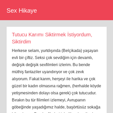
Skip
Sex Hikaye
to
content
Tutucu Karımı Siktirmek İstiyordum,
Siktirdim
Herkese selam, yurtdışında (Belçikada) yaşayan
evli bir çiftiz. Seksi çok sevdiğim için devamlı,
değişik değişik sexfilmleri izlerim. Bu bende
müthiş fantaziler uyandırıyor ve çok zevk
alıyorum. Fakat karım, herşeyi ile harika ve çok
güzel bir kadın olmasına rağmen, (herhalde köyde
yetişmesinden dolayı olsa gerek) çok tutucudur.
Bırakın bu tür filimleri izlemeyi, Avrupanın
göbeğinde yaşadığımız halde, başörtüsüz sokağa