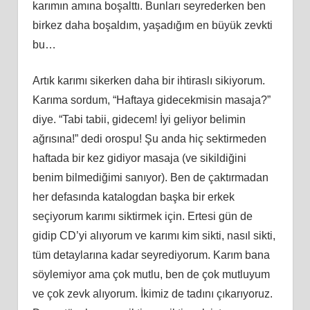
karımın amına boşalttı. Bunları seyrederken ben
birkez daha boşaldım, yaşadığım en büyük zevkti
bu…
Artık karımı sikerken daha bir ihtiraslı sikiyorum.
Karıma sordum, “Haftaya gidecekmisin masaja?”
diye. “Tabi tabii, gidecem! İyi geliyor belimin
ağrısına!” dedi orospu! Şu anda hiç sektirmeden
haftada bir kez gidiyor masaja (ve sikildiğini
benim bilmediğimi sanıyor). Ben de çaktırmadan
her defasında katalogdan başka bir erkek
seçiyorum karımı siktirmek için. Ertesi gün de
gidip CD’yi alıyorum ve karımı kim sikti, nasıl sikti,
tüm detaylarına kadar seyrediyorum. Karım bana
söylemiyor ama çok mutlu, ben de çok mutluyum
ve çok zevk alıyorum. İkimiz de tadını çıkarıyoruz.