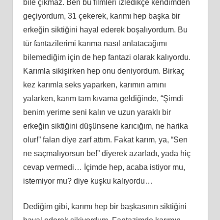
bile çıkmaz. Ben bu filmleri izledikçe kendimden
geçiyordum, 31 çekerek, karımı hep başka bir
erkeğin siktiğini hayal ederek boşalıyordum. Bu
tür fantazilerimi karıma nasıl anlatacağımı
bilemediğim için de hep fantazi olarak kalıyordu.
Karımla sikişirken hep onu deniyordum. Birkaç
kez karımla seks yaparken, karımın amını
yalarken, karım tam kıvama geldiğinde, “Şimdi
benim yerime seni kalın ve uzun yaraklı bir
erkeğin siktiğini düşünsene karıcığım, ne harika
olur!” falan diye zarf attım. Fakat karım, ya, “Sen
ne saçmalıyorsun be!” diyerek azarladı, yada hiç
cevap vermedi… İçimde hep, acaba istiyor mu,
istemiyor mu? diye kuşku kalıyordu…
Dediğim gibi, karımı hep bir başkasının siktiğini