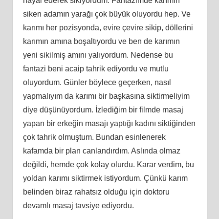
hayal ederek sikiyordum. Fantazimde karımın
siken adamın yarağı çok büyük oluyordu hep. Ve
karımı her pozisyonda, evire çevire sikip, döllerini
karımın amına boşaltıyordu ve ben de karımın
yeni sikilmiş amını yalıyordum. Nedense bu
fantazi beni acaip tahrik ediyordu ve mutlu
oluyordum. Günler böylece geçerken, nasıl
yapmalıyım da karımı bir başkasına siktirmeliyim
diye düşünüyordum. İzlediğim bir filmde masaj
yapan bir erkeğin masajı yaptığı kadını siktiğinden
çok tahrik olmuştum. Bundan esinlenerek
kafamda bir plan canlandırdım. Aslında olmaz
değildi, hemde çok kolay olurdu. Karar verdim, bu
yoldan karımı siktirmek istiyordum. Çünkü karım
belinden biraz rahatsız olduğu için doktoru
devamlı masaj tavsiye ediyordu.