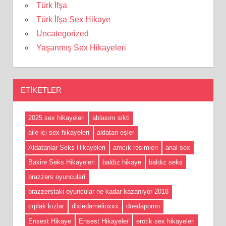
Türk İfşa
Türk İfşa Sex Hikaye
Uncategorized
Yaşanmış Sex Hikayeleri
ETIKETLER
2025 sex hikayeleri
ablasını sikti
aile içi sex hikayeleri
aldatan eşler
Aldatanlar Seks Hikayeleri
amcık resimleri
anal sex
Bakire Seks Hikayeleri
baldız hikaye
baldız seks
brazzers oyunculari
brazzerstaki oyuncular ne kadar kazanıyor 2018
cıplak kızlar
dixiedamelioxxx
doedaporno
Ensest Hikaye
Ensest Hikayeler
erotik sex hikayeleri