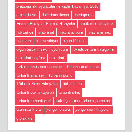
brazzerstaki oyuncular ne kadar kazanıyor 2018
cıplak kızlar
dixiedamelioxxx
doedaporno
Ensest Hikaye
Ensest Hikayeler
erotik sex hikayeleri
hdxtürkçe
hijap anal
hijap anal porn
hijap anal sex
hijap sex
kızını sikiyor
olgun türbanlı
olgun türbanlı sex
oyoh com
rokettube tüm kategoriler
sex itiraf sayfası
sex itirafı
turk romantik sex sahneleri
türbanlı anal porno
türbanlı anal sex
türbanlı porno
Türbanlı Seks Hikayeleri
türbanlı sex
türbanlı sex hikayeleri
türbanlı sikiş
türbanlı türbanlı anal
türk ifşa
türk türbanlı pornoları
utanmaz kızlar
yenge ile seks
yenge sex hikayeleri
çiplak kiz