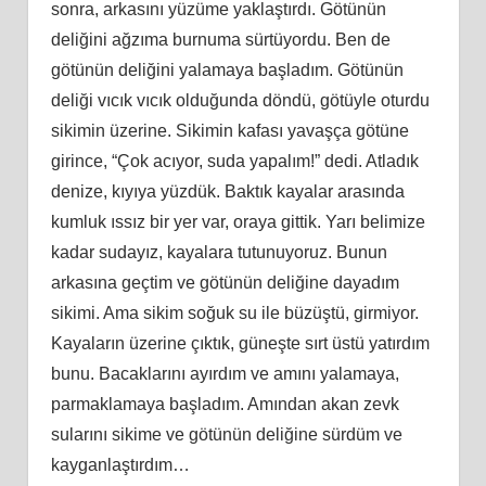
sonra, arkasını yüzüme yaklaştırdı. Götünün
deliğini ağzıma burnuma sürtüyordu. Ben de
götünün deliğini yalamaya başladım. Götünün
deliği vıcık vıcık olduğunda döndü, götüyle oturdu
sikimin üzerine. Sikimin kafası yavaşça götüne
girince, “Çok acıyor, suda yapalım!” dedi. Atladık
denize, kıyıya yüzdük. Baktık kayalar arasında
kumluk ıssız bir yer var, oraya gittik. Yarı belimize
kadar sudayız, kayalara tutunuyoruz. Bunun
arkasına geçtim ve götünün deliğine dayadım
sikimi. Ama sikim soğuk su ile büzüştü, girmiyor.
Kayaların üzerine çıktık, güneşte sırt üstü yatırdım
bunu. Bacaklarını ayırdım ve amını yalamaya,
parmaklamaya başladım. Amından akan zevk
sularını sikime ve götünün deliğine sürdüm ve
kayganlaştırdım…