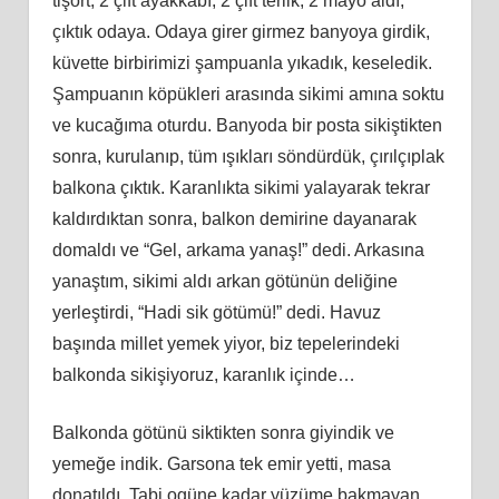
tişört, 2 çift ayakkabı, 2 çift terlik, 2 mayo aldı,
çıktık odaya. Odaya girer girmez banyoya girdik,
küvette birbirimizi şampuanla yıkadık, keseledik.
Şampuanın köpükleri arasında sikimi amına soktu
ve kucağıma oturdu. Banyoda bir posta sikiştikten
sonra, kurulanıp, tüm ışıkları söndürdük, çırılçıplak
balkona çıktık. Karanlıkta sikimi yalayarak tekrar
kaldırdıktan sonra, balkon demirine dayanarak
domaldı ve “Gel, arkama yanaş!” dedi. Arkasına
yanaştım, sikimi aldı arkan götünün deliğine
yerleştirdi, “Hadi sik götümü!” dedi. Havuz
başında millet yemek yiyor, biz tepelerindeki
balkonda sikişiyoruz, karanlık içinde…
Balkonda götünü siktikten sonra giyindik ve
yemeğe indik. Garsona tek emir yetti, masa
donatıldı. Tabi ogüne kadar yüzüme bakmayan