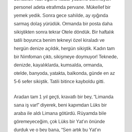
personel adeta etrafımda pervane. Mükellef bir
yemek yedik. Sonra gece sahilde, ay ışığında
sarmaş dolaş yürüdük. Ormanda bir posta daha
sikiştikten sonra tekrar Otele döndük. Bir haftalık
tatili boyunca benim tekneyi özel kiraladı ve
hergün denize açıldık, hergün sikiştik. Kadın tam
bir Nimfoman çıktı, sikişmeye doymuyor! Teknede,
denizde, kayalıklarda, kumsalda, ormanda,
otelde, banyoda, yatakta, balkonda, günde en az
5-6 sefer sikiştik. Tatili bitince kayboldu gitti.
Aradan tam 1 yıl geçti, kravatlı bir bey, “Limanda
sana iş var!” diyerek, beni kapımdan Lüks bir
araba ile aldı Limana götürdü. Rüyamda bile
göremeyeceğim, çok Lüks bir Yat’ın önünde
durduk ve o bey bana, “Sen artık bu Yat’ın