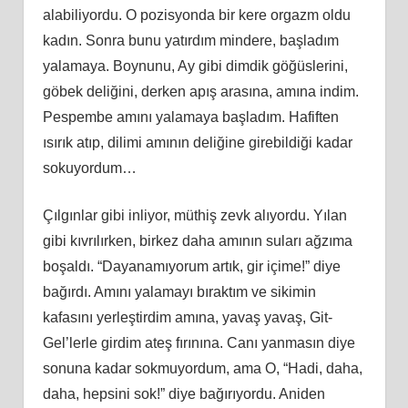
alabiliyordu. O pozisyonda bir kere orgazm oldu
kadın. Sonra bunu yatırdım mindere, başladım
yalamaya. Boynunu, Ay gibi dimdik göğüslerini,
göbek deliğini, derken apış arasına, amına indim.
Pespembe amını yalamaya başladım. Hafiften
ısırık atıp, dilimi amının deliğine girebildiği kadar
sokuyordum…
Çılgınlar gibi inliyor, müthiş zevk alıyordu. Yılan
gibi kıvrılırken, birkez daha amının suları ağzıma
boşaldı. “Dayanamıyorum artık, gir içime!” diye
bağırdı. Amını yalamayı bıraktım ve sikimin
kafasını yerleştirdim amına, yavaş yavaş, Git-
Gel’lerle girdim ateş fırınına. Canı yanmasın diye
sonuna kadar sokmuyordum, ama O, “Hadi, daha,
daha, hepsini sok!” diye bağırıyordu. Aniden