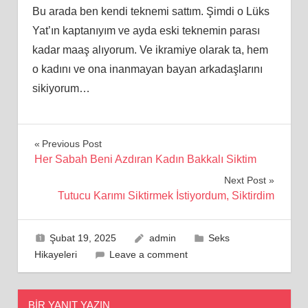
Bu arada ben kendi teknemi sattım. Şimdi o Lüks
Yat’ın kaptanıyım ve ayda eski teknemin parası
kadar maaş alıyorum. Ve ikramiye olarak ta, hem
o kadını ve ona inanmayan bayan arkadaşlarını
sikiyorum…
Yazı
Previous Post
Her Sabah Beni Azdıran Kadın Bakkalı Siktim
gezinmesi
Next Post
Tutucu Karımı Siktirmek İstiyordum, Siktirdim
Şubat 19, 2025
admin
Seks
Hikayeleri
Leave a comment
BIR YANIT YAZIN