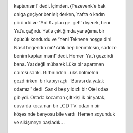
kaptanısın!” dedi. İçimden, (Pezevenk’e bak,
dalga geçiyor benle!) derken, Yat’ta o kadın
göründü ve “Arif Kaptan gel gel!” diyerek, beni
Yat’a çağırdı. Yat’a çıktığımda yanağıma bir
öpücük kondurdu ve “Yeni Teknene hoşgeldin!
Nasıl beğendin mi? Artık hep benimlesin, sadece
benim kaptanımsın!” dedi. Hemen Yat’ı gezdirdi
bana. Yat değil mübarek Lüks bir apartman
dairesi sanki. Birbirinden Lüks bölmeleri
gezdirirken, bir kapıyı açtı, “Burası da yatak
odamız!” dedi. Sanki beş yıldızlı bir Otel odası
gibiydi. Ortada kocaman çift kişilik bir yatak,
duvarda kocaman bir LCD TV, odanın bir
köşesinde banyosu bile vardı! Hemen soyunduk
ve sikişmeye başladık…