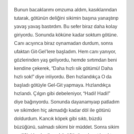
Bunun bacaklarımı omzuma aldım, kasıklarından
tutarak, götünün deliğini sikimin başına yanaştırıp
yavaş yavaş bastırdım. Bu sefer biraz daha kolay
giriyordu. Sonunda köküne kadar soktum götüne.
Canı acıyınca biraz oynamadan durdum, sonra
ufaktan Git-Gel’lere başladım. Hem canı yanıyor,
gözlerinden yaş geliyordu, hemde sırtımdan beni
kendine çekerek, “Daha hızlı sik götümü! Daha
hızlı sok!” diye inliyordu. Ben hızlandıkça O da
başladı götüyle Gel-Git yapmaya. Hızlandıkça
hızlandı. Çılgın gibi debeleniyor, “Hadi! Hadi!”
diye bağırıyordu. Sonunda dayanamyaıp patladım
ve sikimden hiç akmadığı kadar döl ile götünü
doldurdum. Kancık köpek gibi sıktı, büzdü
büzüğünü, salmadı sikimi bir müddet. Sonra sikim