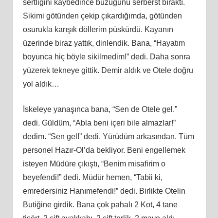
sertliğini kaybedince büzüğünü serberst bıraktı.
Sikimi götünden çekip çıkardığımda, götünden
osurukla karışık döllerim püskürdü. Kayanın
üzerinde biraz yattık, dinlendik. Bana, “Hayatım
boyunca hiç böyle sikilmedim!” dedi. Daha sonra
yüzerek tekneye gittik. Demir aldık ve Otele doğru
yol aldık…
İskeleye yanaşınca bana, “Sen de Otele gel.”
dedi. Güldüm, “Abla beni içeri bile almazlar!”
dedim. “Sen gel!” dedi. Yürüdüm arkasından. Tüm
personel Hazır-Ol’da bekliyor. Beni engellemek
isteyen Müdüre çıkıştı, “Benim misafirim o
beyefendi!” dedi. Müdür hemen, “Tabii ki,
emredersiniz Hanımefendi!” dedi. Birlikte Otelin
Butiğine girdik. Bana çok pahalı 2 Kot, 4 tane