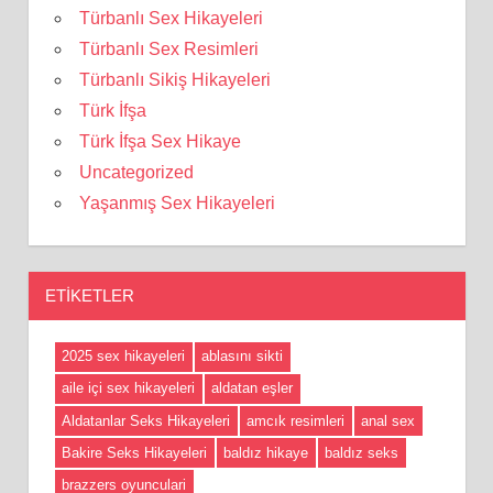
Türbanlı Sex Hikayeleri
Türbanlı Sex Resimleri
Türbanlı Sikiş Hikayeleri
Türk İfşa
Türk İfşa Sex Hikaye
Uncategorized
Yaşanmış Sex Hikayeleri
ETIKETLER
2025 sex hikayeleri
ablasını sikti
aile içi sex hikayeleri
aldatan eşler
Aldatanlar Seks Hikayeleri
amcık resimleri
anal sex
Bakire Seks Hikayeleri
baldız hikaye
baldız seks
brazzers oyunculari