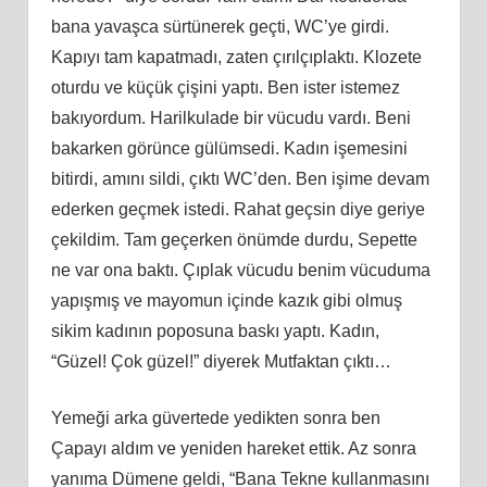
bana yavaşca sürtünerek geçti, WC’ye girdi.
Kapıyı tam kapatmadı, zaten çırılçıplaktı. Klozete
oturdu ve küçük çişini yaptı. Ben ister istemez
bakıyordum. Harilkulade bir vücudu vardı. Beni
bakarken görünce gülümsedi. Kadın işemesini
bitirdi, amını sildi, çıktı WC’den. Ben işime devam
ederken geçmek istedi. Rahat geçsin diye geriye
çekildim. Tam geçerken önümde durdu, Sepette
ne var ona baktı. Çıplak vücudu benim vücuduma
yapışmış ve mayomun içinde kazık gibi olmuş
sikim kadının poposuna baskı yaptı. Kadın,
“Güzel! Çok güzel!” diyerek Mutfaktan çıktı…
Yemeği arka güvertede yedikten sonra ben
Çapayı aldım ve yeniden hareket ettik. Az sonra
yanıma Dümene geldi, “Bana Tekne kullanmasını