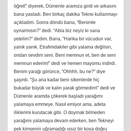
öğret!” diyerek, Dümenle aramıza girdi ve arkasını
bana yasladı. Ben birkaç dakika Tekne kullanmayı
açıkladım. Sonra döndü bana, “Benimle
oynarmısın?” dedi. “Abla biz neyiz ki sana
yetelim?” dedim. Bana, “Harika bir vücudun var,
yanık yanık. Etrafımdakiler gibi yalama değilsin,
ondan sevdim seni. Beni memnun et, ben de seni
memnun ederim!” dedi ve hemen mayomu indirdi.
Benim yarağı görünce, “Ohhhh, bu ne?” diye
şaşırdı. “Şu ana kadar beni sikenlerde hiç
bukadar büyük ve kalın yarak görmedim!” dedi ve
Dümenle aramda çökerek başladı yarağımı
yalamaya emmeye. Nasıl emiyor ama, adeta
iliklerimi kurutacak gibi. O doymak bilmeden
yarağımı yalamaya devam ederken, ben Tekneyi
pek kimsenin uğramadığı ıssız bir koya doğru