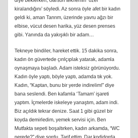
diye beklerken, Garson teknemin ‘özel
kiralandığını’ söyledi. Az sonra öyle afet bir kadın
geldi ki, aman Tanrım, üzerinde yavru ağzı bir
elbise, vücut desen harika, yüz desen prenses
gibi. Yanında da yakışıklı bir adam…
Tekneye bindiler, hareket ettik. 15 dakika sonra,
kadın ön güvertede çırılçıplak yatarak, adamla
oynaşmaya başladı. Adam isteksiz görünüyordu.
Kadın öyle yaptı, böyle yaptı, adamda tık yok.
Kadın, “Kaptan, bunu bir yerde indirelim!” diye
bana seslendi. Ben kafamla ‘Tamam’ işareti
yaptım. İçmelerde iskeleye yanaştım, adam indi.
Biz açıldık tekrar denize. Saat 1 gibi güzel bir
koyda demirledim, yemek servisi için. Ben
Mutfakta sepeti boşaltırken, kadın arkamda, “WC
nerede?” diye sordu. Tarif ettim. Dar kodidorda