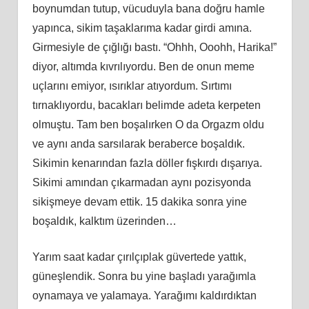
boynumdan tutup, vücuduyla bana doğru hamle
yapınca, sikim taşaklarıma kadar girdi amına.
Girmesiyle de çığlığı bastı. “Ohhh, Ooohh, Harika!”
diyor, altımda kıvrılıyordu. Ben de onun meme
uçlarını emiyor, ısırıklar atıyordum. Sırtımı
tırnaklıyordu, bacakları belimde adeta kerpeten
olmuştu. Tam ben boşalırken O da Orgazm oldu
ve aynı anda sarsılarak beraberce boşaldık.
Sikimin kenarından fazla döller fışkırdı dışarıya.
Sikimi amından çıkarmadan aynı pozisyonda
sikişmeye devam ettik. 15 dakika sonra yine
boşaldık, kalktım üzerinden…
Yarım saat kadar çırılçıplak güvertede yattık,
güneşlendik. Sonra bu yine başladı yarağımla
oynamaya ve yalamaya. Yarağımı kaldırdıktan