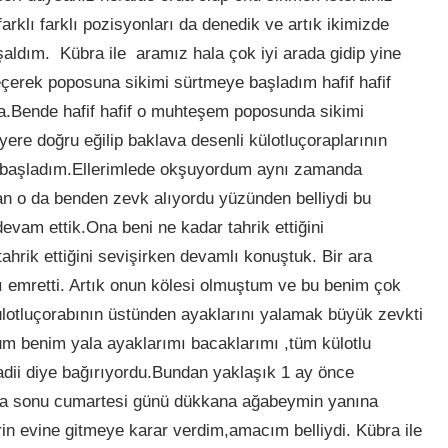
arklı farklı pozisyonları da denedik ve artık ikimizde
ldım. Kübra ile aramız hala çok iyi arada gidip yine
çerek poposuna sikimi sürtmeye başladım hafif hafif
na.Bende hafif hafif o muhteşem poposunda sikimi
e doğru eğilip baklava desenli külotluçoraplarının
 başladım.Ellerimlede okşuyordum aynı zamanda
n o da benden zevk alıyordu yüzünden belliydi bu
vam ettik.Ona beni ne kadar tahrik ettiğini
tahrik ettiğini sevişirken devamlı konuştuk. Bir ara
 emretti. Artık onun kölesi olmuştum ve bu benim çok
lotluçorabının üstünden ayaklarını yalamak büyük zevkti
m benim yala ayaklarımı bacaklarımı ,tüm külotlu
adii diye bağırıyordu.Bundan yaklaşık 1 ay önce
afta sonu cumartesi günü dükkana ağabeymin yanına
in evine gitmeye karar verdim,amacım belliydi. Kübra ile