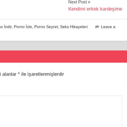
Next Post
Kendimi erkek kardeşime
o İndir
,
Porno İzle
,
Porno Seyret
,
Seks Hikayeleri
Leave a
i alanlar
*
ile işaretlenmişlerdir