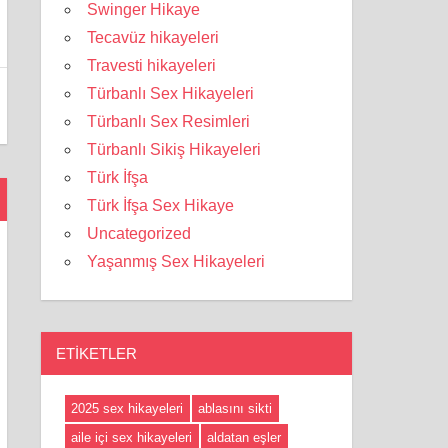
Swinger Hikaye
Tecavüz hikayeleri
Travesti hikayeleri
Türbanlı Sex Hikayeleri
Türbanlı Sex Resimleri
Türbanlı Sikiş Hikayeleri
Türk İfşa
Türk İfşa Sex Hikaye
Uncategorized
Yaşanmış Sex Hikayeleri
ETIKETLER
2025 sex hikayeleri
ablasını sikti
aile içi sex hikayeleri
aldatan eşler