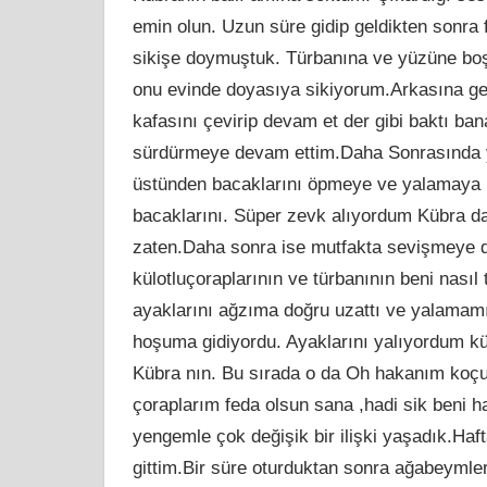
emin olun. Uzun süre gidip geldikten sonra f
sikişe doymuştuk. Türbanına ve yüzüne boşa
onu evinde doyasıya sikiyorum.Arkasına ge
kafasını çevirip devam et der gibi baktı ba
sürdürmeye devam ettim.Daha Sonrasında yer
üstünden bacaklarını öpmeye ve yalamaya
bacaklarını. Süper zevk alıyordum Kübra da
zaten.Daha sonra ise mutfakta sevişmeye de
külotluçoraplarının ve türbanının beni nasıl 
ayaklarını ağzıma doğru uzattı ve yalamamı
hoşuma gidiyordu. Ayaklarını yalıyordum kü
Kübra nın. Bu sırada o da Oh hakanım koçu
çoraplarım feda olsun sana ,hadi sik beni h
yengemle çok değişik bir ilişki yaşadık.H
gittim.Bir süre oturduktan sonra ağabeymler