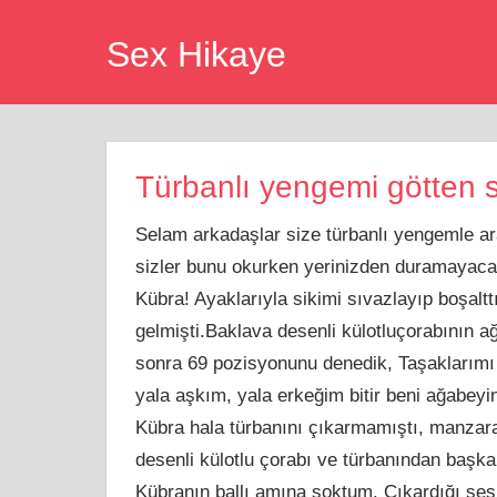
Skip
Sex Hikaye
to
content
Türbanlı yengemi götten s
Selam arkadaşlar size türbanlı yengemle ar
sizler bunu okurken yerinizden duramayaca
Kübra! Ayaklarıyla sikimi sıvazlayıp boşalt
gelmişti.Baklava desenli külotluçorabının a
sonra 69 pozisyonunu denedik, Taşaklarım
yala aşkım, yala erkeğim bitir beni ağabeyi
Kübra hala türbanını çıkarmamıştı, manzar
desenli külotlu çorabı ve türbanından başka
Kübranın ballı amına soktum. Çıkardığı sesl