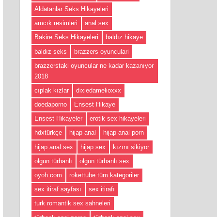
Aldatanlar Seks Hikayeleri
amcık resimleri
anal sex
Bakire Seks Hikayeleri
baldız hikaye
baldız seks
brazzers oyunculari
brazzerstaki oyuncular ne kadar kazanıyor
2018
cıplak kızlar
dixiedamelioxxx
doedaporno
Ensest Hikaye
Ensest Hikayeler
erotik sex hikayeleri
hdxtürkçe
hijap anal
hijap anal porn
hijap anal sex
hijap sex
kızını sikiyor
olgun türbanlı
olgun türbanlı sex
oyoh com
rokettube tüm kategoriler
sex itiraf sayfası
sex itirafı
turk romantik sex sahneleri