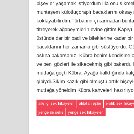
bişeyler yaşamak istiyordum illa onu sikme
muhteşem külotluçoraplı bacaklarını okşayıp
koklayabilirdim.Türbanını çıkarmadan bunl
titreyerek ağabeymlerin evine gittim.Kapıyı 
üstünde dar bir badi ve bileklerine kadar bi
bacaklarını her zamanki gibi süslüyordu. 
aslına bakarsanız Kübra benim kendisine ol
ve beni gözleri ile sikecekmiş gibi bakardı.
mutfağa geçti Kübra. Ayağa kalktığında kalçal
gibiydi.Sikim kazık gibi olmuştu artık bişe
mutfağa yöneldim Kübra kahveleri hazırlıyo
aile içi sex hikayeleri
aldatan eşler
erotik sex hikaye
yenge ile seks
yenge sex hikayeleri