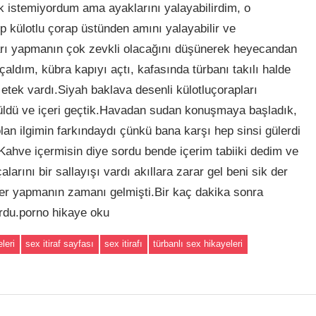
k istemiyordum ama ayaklarını yalayabilirdim, o
 külotlu çorap üstünden amını yalayabilir ve
arı yapmanın çok zevkli olacağını düşünerek heyecandan
çaldım, kübra kapıyı açtı, kafasında türbanı takılı halde
r etek vardı.Siyah baklava desenli külotluçorapları
Güldü ve içeri geçtik.Havadan sudan konuşmaya başladık,
an ilgimin farkındaydı çünkü bana karşı hep sinsi gülerdi
 Kahve içermisin diye sordu bende içerim tabiiki dedim ve
arını bir sallayışı vardı akıllara zarar gel beni sik der
yler yapmanın zamanı gelmişti.Bir kaç dakika sonra
rdu.porno hikaye oku
leri
sex itiraf sayfası
sex itirafı
türbanlı sex hikayeleri