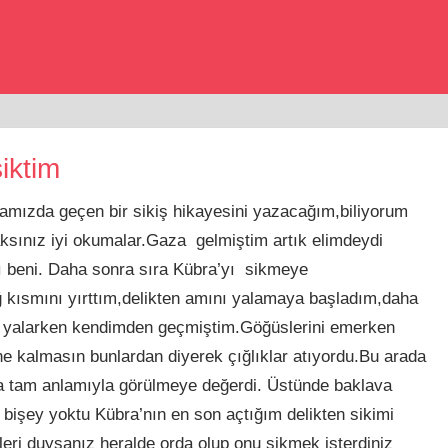
iktim
amızda geçen bir sikiş hikayesini yazacağım,biliyorum
ksınız iyi okumalar.Gaza gelmiştim artık elimdeydi
tı beni. Daha sonra sıra Kübra’yı sikmeye
ğ kısmını yırttım,delikten amını yalamaya başladım,daha
ı yalarken kendimden geçmiştim.Göğüslerini emerken
ne kalmasın bunlardan diyerek çığlıklar atıyordu.Bu arada
a tam anlamıyla görülmeye değerdi. Üstünde baklava
 bişey yoktu Kübra’nın en son açtığım delikten sikimi
eri duysanız heralde orda olup onu sikmek isterdiniz