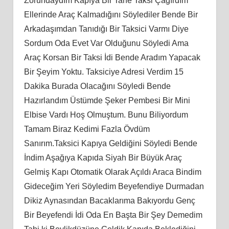
Zorundaydım Kapıya Bir Tane Taksi Çağırdım
Ellerinde Araç Kalmadığını Söylediler Bende Bir
Arkadaşımdan Tanıdığı Bir Taksici Varmı Diye
Sordum Oda Evet Var Olduğunu Söyledi Ama
Araç Korsan Bir Taksi İdi Bende Aradım Yapacak
Bir Şeyim Yoktu. Taksiciye Adresi Verdim 15
Dakika Burada Olacağını Söyledi Bende
Hazırlandım Üstümde Şeker Pembesi Bir Mini
Elbise Vardı Hoş Olmuştum. Bunu Biliyordum
Tamam Biraz Kedimi Fazla Övdüm
Sanırım.Taksici Kapıya Geldiğini Söyledi Bende
İndim Aşağıya Kapıda Siyah Bir Büyük Araç
Gelmiş Kapı Otomatik Olarak Açıldı Araca Bindim
Gideceğim Yeri Söyledim Beyefendiye Durmadan
Dikiz Aynasından Bacaklarıma Bakıyordu Genç
Bir Beyefendi İdi Oda En Başta Bir Şey Demedim