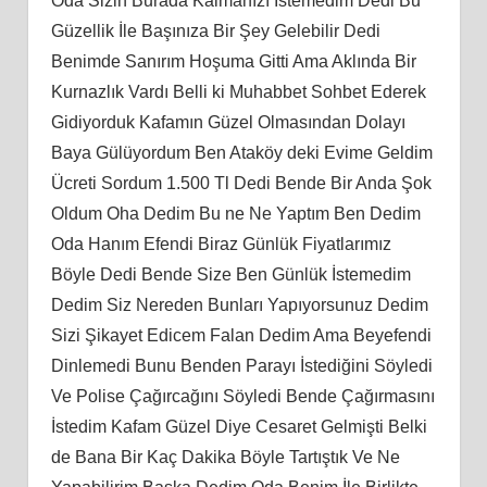
Oda Sizin Burada Kalmanızı İstemedim Dedi Bu
Güzellik İle Başınıza Bir Şey Gelebilir Dedi
Benimde Sanırım Hoşuma Gitti Ama Aklında Bir
Kurnazlık Vardı Belli ki Muhabbet Sohbet Ederek
Gidiyorduk Kafamın Güzel Olmasından Dolayı
Baya Gülüyordum Ben Ataköy deki Evime Geldim
Ücreti Sordum 1.500 Tl Dedi Bende Bir Anda Şok
Oldum Oha Dedim Bu ne Ne Yaptım Ben Dedim
Oda Hanım Efendi Biraz Günlük Fiyatlarımız
Böyle Dedi Bende Size Ben Günlük İstemedim
Dedim Siz Nereden Bunları Yapıyorsunuz Dedim
Sizi Şikayet Edicem Falan Dedim Ama Beyefendi
Dinlemedi Bunu Benden Parayı İstediğini Söyledi
Ve Polise Çağırcağını Söyledi Bende Çağırmasını
İstedim Kafam Güzel Diye Cesaret Gelmişti Belki
de Bana Bir Kaç Dakika Böyle Tartıştık Ve Ne