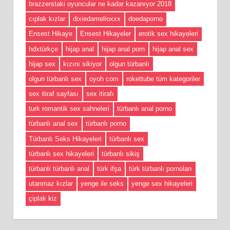
brazzerstaki oyuncular ne kadar kazanıyor 2018
cıplak kızlar
dixiedamelioxxx
doedaporno
Ensest Hikaye
Ensest Hikayeler
erotik sex hikayeleri
hdxtürkçe
hijap anal
hijap anal porn
hijap anal sex
hijap sex
kızını sikiyor
olgun türbanlı
olgun türbanlı sex
oyoh com
rokettube tüm kategoriler
sex itiraf sayfası
sex itirafı
turk romantik sex sahneleri
türbanlı anal porno
türbanlı anal sex
türbanlı porno
Türbanlı Seks Hikayeleri
türbanlı sex
türbanlı sex hikayeleri
türbanlı sikiş
türbanlı türbanlı anal
türk ifşa
türk türbanlı pornoları
utanmaz kızlar
yenge ile seks
yenge sex hikayeleri
çiplak kiz