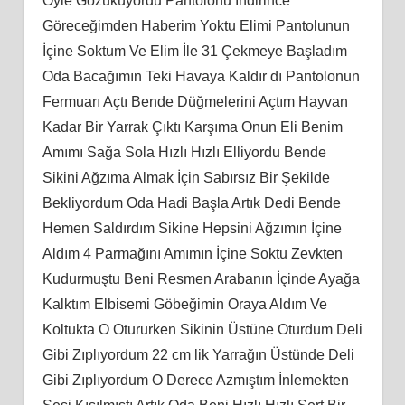
Öyle Gözüküyordu Pantolonu İndirince
Göreceğimden Haberim Yoktu Elimi Pantolunun
İçine Soktum Ve Elim İle 31 Çekmeye Başladım
Oda Bacağımın Teki Havaya Kaldır dı Pantolonun
Fermuarı Açtı Bende Düğmelerini Açtım Hayvan
Kadar Bir Yarrak Çıktı Karşıma Onun Eli Benim
Amımı Sağa Sola Hızlı Hızlı Elliyordu Bende
Sikini Ağzıma Almak İçin Sabırsız Bir Şekilde
Bekliyordum Oda Hadi Başla Artık Dedi Bende
Hemen Saldırdım Sikine Hepsini Ağzımın İçine
Aldım 4 Parmağını Amımın İçine Soktu Zevkten
Kudurmuştu Beni Resmen Arabanın İçinde Ayağa
Kalktım Elbisemi Göbeğimin Oraya Aldım Ve
Koltukta O Otururken Sikinin Üstüne Oturdum Deli
Gibi Zıplıyordum 22 cm lik Yarrağın Üstünde Deli
Gibi Zıplıyordum O Derece Azmıştım İnlemekten