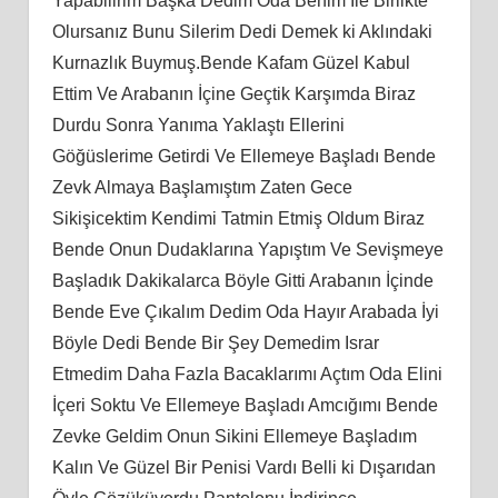
Yapabilirim Başka Dedim Oda Benim İle Birlikte
Olursanız Bunu Silerim Dedi Demek ki Aklındaki
Kurnazlık Buymuş.Bende Kafam Güzel Kabul
Ettim Ve Arabanın İçine Geçtik Karşımda Biraz
Durdu Sonra Yanıma Yaklaştı Ellerini
Göğüslerime Getirdi Ve Ellemeye Başladı Bende
Zevk Almaya Başlamıştım Zaten Gece
Sikişicektim Kendimi Tatmin Etmiş Oldum Biraz
Bende Onun Dudaklarına Yapıştım Ve Sevişmeye
Başladık Dakikalarca Böyle Gitti Arabanın İçinde
Bende Eve Çıkalım Dedim Oda Hayır Arabada İyi
Böyle Dedi Bende Bir Şey Demedim Israr
Etmedim Daha Fazla Bacaklarımı Açtım Oda Elini
İçeri Soktu Ve Ellemeye Başladı Amcığımı Bende
Zevke Geldim Onun Sikini Ellemeye Başladım
Kalın Ve Güzel Bir Penisi Vardı Belli ki Dışarıdan