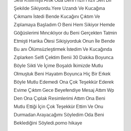
Sesi Kısılmıştı Artık Oda Beni Hızlı Hızlı Sert Bir
Şekilde Sikiyordu.Yere Uzandı Ve Kucağına
Çıkmamı İstedi Bende Kucağını Çıktım Ve
Zıplamaya Başladım O Beni Hem Sikiyor Hemde
Göğüslerimi Mıncıklıyor du Beni Gerçekten Tatmin
Etmişti Harika Ötesi Sikişiyorduk Onun İle Bende
Bu anı Ölümsüzleştirmek İstedim Ve Kucağında
Zıplarken Selfi Çektim Benii 30 Dakika Boyunca
Böyle Sikti Ve İçime Boşaldı İkimizde Mutlu
Olmuştuk Beni Hayatım Boyunca Hiç Bir Erkek
Böyle Mutlu Edemedi Ona Çok Teşekkür Ederek
Evime Çıktım Gece Beyefendiye Mesaj Attım Wp
Den Ona Çıplak Resimlerimi Attım Ona Beni
Mutlu Ettiği İçin Çok Teşekkür Ettim Ve Onu
Durmadan Arayacağımı Söyledim Oda Beni
Beklediğini Söyledi.porno hikaye