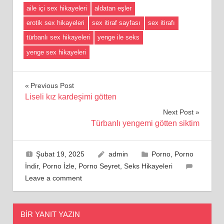
aile içi sex hikayeleri
aldatan eşler
erotik sex hikayeleri
sex itiraf sayfası
sex itirafı
türbanlı sex hikayeleri
yenge ile seks
yenge sex hikayeleri
Yazı
Previous Post
Liseli kız kardeşimi götten
gezinmesi
Next Post
Türbanlı yengemi götten siktim
Şubat 19, 2025
admin
Porno
,
Porno
İndir
,
Porno İzle
,
Porno Seyret
,
Seks Hikayeleri
Leave a comment
BIR YANIT YAZIN