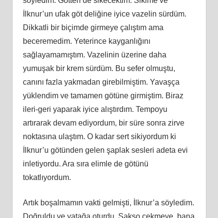
söyledim. Götten de sikecektim. Sikime ve
İlknur’un ufak göt deliğine iyice vazelin sürdüm.
Dikkatli bir biçimde girmeye çalıştım ama
beceremedim. Yeterince kayganlığını
sağlayamamıştım. Vazelinin üzerine daha
yumuşak bir krem sürdüm. Bu sefer olmuştu,
canını fazla yakmadan girebilmiştim. Yavaşça
yüklendim ve tamamen götüne girmiştim. Biraz
ileri-geri yaparak iyice alıştırdım. Tempoyu
artırarak devam ediyordum, bir süre sonra zirve
noktasına ulaştım. O kadar sert sikiyordum ki
İlknur’u götünden gelen şaplak sesleri adeta evi
inletiyordu. Ara sıra elimle de götünü
tokatlıyordum.
Artık boşalmamın vakti gelmişti, İlknur’a söyledim.
Doğruldu ve yatağa oturdu. Sakso çekmeye, bana