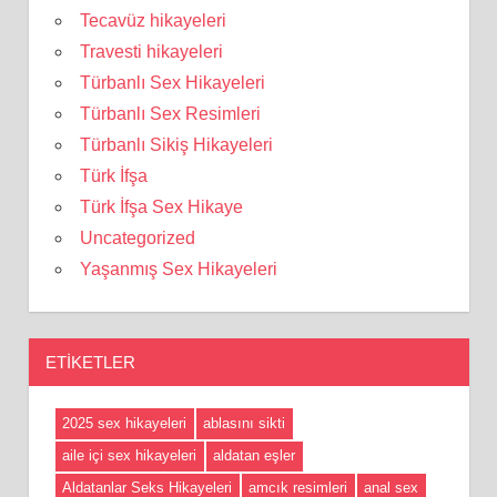
Tecavüz hikayeleri
Travesti hikayeleri
Türbanlı Sex Hikayeleri
Türbanlı Sex Resimleri
Türbanlı Sikiş Hikayeleri
Türk İfşa
Türk İfşa Sex Hikaye
Uncategorized
Yaşanmış Sex Hikayeleri
ETIKETLER
2025 sex hikayeleri
ablasını sikti
aile içi sex hikayeleri
aldatan eşler
Aldatanlar Seks Hikayeleri
amcık resimleri
anal sex