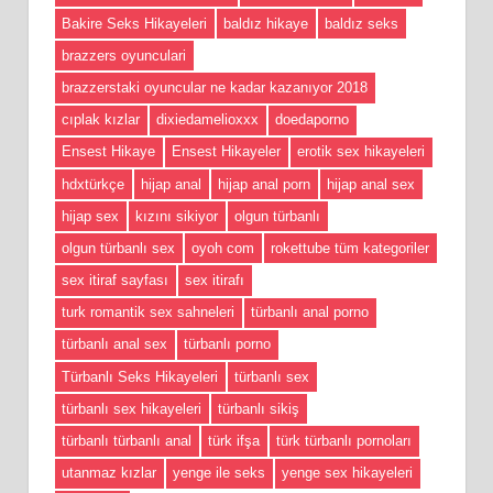
Bakire Seks Hikayeleri
baldız hikaye
baldız seks
brazzers oyunculari
brazzerstaki oyuncular ne kadar kazanıyor 2018
cıplak kızlar
dixiedamelioxxx
doedaporno
Ensest Hikaye
Ensest Hikayeler
erotik sex hikayeleri
hdxtürkçe
hijap anal
hijap anal porn
hijap anal sex
hijap sex
kızını sikiyor
olgun türbanlı
olgun türbanlı sex
oyoh com
rokettube tüm kategoriler
sex itiraf sayfası
sex itirafı
turk romantik sex sahneleri
türbanlı anal porno
türbanlı anal sex
türbanlı porno
Türbanlı Seks Hikayeleri
türbanlı sex
türbanlı sex hikayeleri
türbanlı sikiş
türbanlı türbanlı anal
türk ifşa
türk türbanlı pornoları
utanmaz kızlar
yenge ile seks
yenge sex hikayeleri