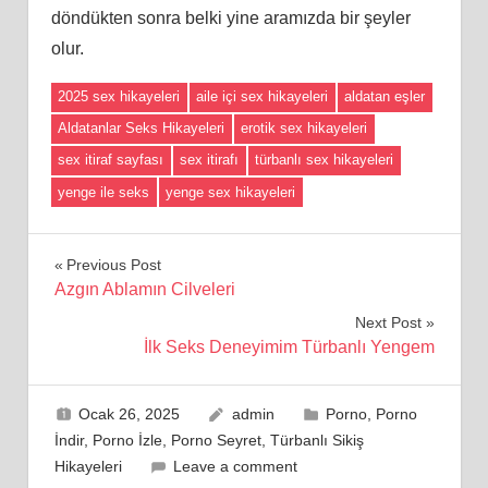
döndükten sonra belki yine aramızda bir şeyler
olur.
2025 sex hikayeleri
aile içi sex hikayeleri
aldatan eşler
Aldatanlar Seks Hikayeleri
erotik sex hikayeleri
sex itiraf sayfası
sex itirafı
türbanlı sex hikayeleri
yenge ile seks
yenge sex hikayeleri
Yazı
Previous Post
Azgın Ablamın Cilveleri
gezinmesi
Next Post
İlk Seks Deneyimim Türbanlı Yengem
Ocak 26, 2025
admin
Porno
,
Porno
İndir
,
Porno İzle
,
Porno Seyret
,
Türbanlı Sikiş
Hikayeleri
Leave a comment