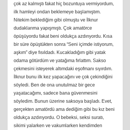
çok az kalmıştı fakat hiç bozuntuya vermiyordum,
ilk hamleyi ondan beklemeye başlamıştım.
Nitekim beklediğim gibi olmuştu ve İlknur
dudaklarıma yapışmıştı. Çok amatörce
öpüşüyordu fakat beni oldukça azdırıyordu. Kısa
bir süre öpüştükten sonra “Seni içimde istiyorum,
aşkım” diye fısıldadı. Kucakladığım gibi yatak
odama götürdüm ve yatağıma fırlattım. Sakso
çekmesini isteyerek altımdaki eşofmanı sıyırdım.
İlknur bunu ilk kez yapacağını ve çok çekindiğini
söyledi. Ben de ona unutulmaz bir gece
yaşatacağımı, sadece bana güvenmesini
söyledim. Bunun üzerine saksoya başladı. Evet,
gerçekten amatördü ama dediğim gibi bu kız beni
oldukça azdırıyordu. O bebeksi, seksi suratı,
sikimi yalarken ve vakumlarken kendimden