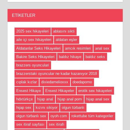
ETIKETLER
2025 sex hikayeleri
ablasını sikti
aile içi sex hikayeleri
aldatan eşler
Aldatanlar Seks Hikayeleri
amcık resimleri
anal sex
Bakire Seks Hikayeleri
baldız hikaye
baldız seks
brazzers oyunculari
brazzerstaki oyuncular ne kadar kazanıyor 2018
cıplak kızlar
dixiedamelioxxx
doedaporno
Ensest Hikaye
Ensest Hikayeler
erotik sex hikayeleri
hdxtürkçe
hijap anal
hijap anal porn
hijap anal sex
hijap sex
kızını sikiyor
olgun türbanlı
olgun türbanlı sex
oyoh com
rokettube tüm kategoriler
sex itiraf sayfası
sex itirafı