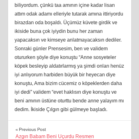
biliyordum. çünkü taa amının içine kadar lisan
attım odak adamı elleriyle tutarak amına ittiriyordu
birazdan oda boşaldı. Üçümüz küvete girdik ve
ikiside buna çok iyiydin bunu her zaman
yapacaksın ve kimseye anlatmayacaksın dediler.
Sonraki günler Prensesim, ben ve validem
otururken şöyle diye konuştu “Anne sosyeteler
köpek besleyip aldatırlarmış ya şimdi onları henüz
iyi anlıyorum harbiden büyük bir heyecan diye
konuştu, Ama bizim cücemiz o köpeklerden daha
iyi dedi” validem “evet haklısın diye konuştu ve
beni amının üstüne oturttu bende anne yalayım mı
dedim. İkiside Çılgın gibi gülmeye başladı.
Yazı
Previous Post
Azgın Babam Beni Uçurdu Resmen