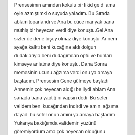
Prensesimın amından kokulu bir likid geldi ama
öyle azmıştımki o suyuda yaladım. Bu Sırada
ablam toparlandı ve Ana bu cüce manyak bana
müthiş bir heyecan verdi diye konuştu.Gel Ana
sizler de dene bişey olmaz diye konuştu. Annem
ayağa kalktı beni kucağına aldı dolgun
dudaklarıyla beni dudağımdan öptü ve bunları
kimseye anlatma diye konuştu. Daha Sonra
memesinin ucunu ağzıma verdi onu yalamaya
başladım. Prensesim Gene gülmeye başladı
Annemin çok heyecan aldığı belliydi ablam Ana
sanada bana yaptığını yapsın dedi. Bu sefer
validem beni kucağından indirdi ve amını ağzıma
dayadı bu sefer onun amını yalamaya başladım.
Yukarıya baktığımda validemin yüzünü
göremiyordum ama çok heyecan olduğunu