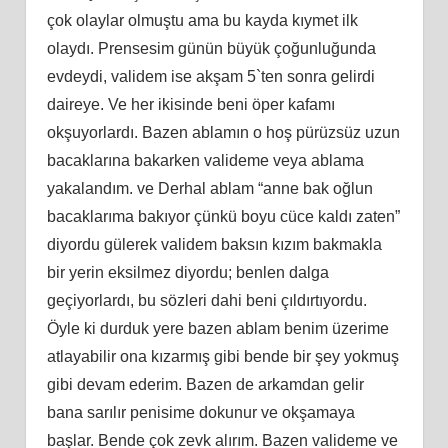
çok olaylar olmuştu ama bu kayda kıymet ilk
olaydı. Prensesim günün büyük çoğunluğunda
evdeydi, validem ise akşam 5`ten sonra gelirdi
daireye. Ve her ikisinde beni öper kafamı
okşuyorlardı. Bazen ablamın o hoş pürüzsüz uzun
bacaklarına bakarken valideme veya ablama
yakalandım. ve Derhal ablam “anne bak oğlun
bacaklarıma bakıyor çünkü boyu cüce kaldı zaten”
diyordu gülerek validem baksın kızım bakmakla
bir yerin eksilmez diyordu; benlen dalga
geçiyorlardı, bu sözleri dahi beni çıldırtıyordu.
Öyle ki durduk yere bazen ablam benim üzerime
atlayabilir ona kızarmış gibi bende bir şey yokmuş
gibi devam ederim. Bazen de arkamdan gelir
bana sarılır penisime dokunur ve okşamaya
başlar. Bende çok zevk alırım. Bazen valideme ve