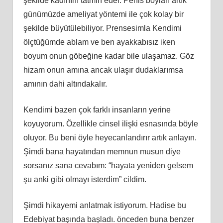
şekilde kadınını tatmin eder. Penis boyları artık
günümüzde ameliyat yöntemi ile çok kolay bir
şekilde büyütülebiliyor. Prensesimla Kendimi
ölçtüğümde ablam ve ben ayakkabısız iken
boyum onun göbeğine kadar bile ulaşamaz. Göz
hizam onun amına ancak ulaşır dudaklarımsa
amının dahi altındakalır.
Kendimi bazen çok farklı insanların yerine
koyuyorum. Özellikle cinsel ilişki esnasında böyle
oluyor. Bu beni öyle heyecanlandırır artık anlayın.
Şimdi bana hayatından memnun musun diye
sorsanız sana cevabım: “hayata yeniden gelsem
şu anki gibi olmayı isterdim” cildim.
Şimdi hikayemi anlatmak istiyorum. Hadise bu
Edebiyat başında başladı. önceden buna benzer