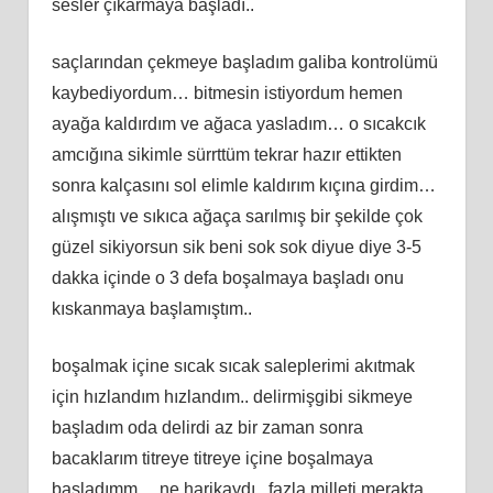
sesler çıkarmaya başladı..
saçlarından çekmeye başladım galiba kontrolümü
kaybediyordum… bitmesin istiyordum hemen
ayağa kaldırdım ve ağaca yasladım… o sıcakcık
amcığına sikimle sürrttüm tekrar hazır ettikten
sonra kalçasını sol elimle kaldırım kıçına girdim…
alışmıştı ve sıkıca ağaça sarılmış bir şekilde çok
güzel sikiyorsun sik beni sok sok diyue diye 3-5
dakka içinde o 3 defa boşalmaya başladı onu
kıskanmaya başlamıştım..
boşalmak içine sıcak sıcak saleplerimi akıtmak
için hızlandım hızlandım.. delirmişgibi sikmeye
başladım oda delirdi az bir zaman sonra
bacaklarım titreye titreye içine boşalmaya
başladımm… ne harikaydı.. fazla milleti merakta