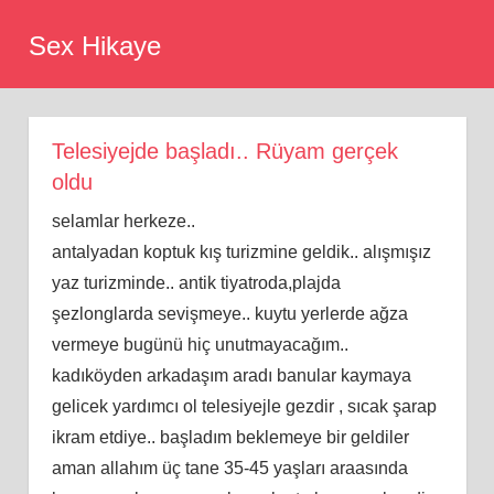
Skip
Sex Hikaye
to
content
Telesiyejde başladı.. Rüyam gerçek
oldu
selamlar herkeze..
antalyadan koptuk kış turizmine geldik.. alışmışız
yaz turizminde.. antik tiyatroda,plajda
şezlonglarda sevişmeye.. kuytu yerlerde ağza
vermeye bugünü hiç unutmayacağım..
kadıköyden arkadaşım aradı banular kaymaya
gelicek yardımcı ol telesiyejle gezdir , sıcak şarap
ikram etdiye.. başladım beklemeye bir geldiler
aman allahım üç tane 35-45 yaşları araasında