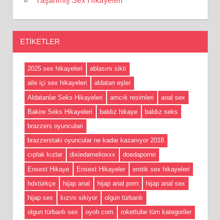
Yaşanmış Sex Hikayeleri
ETIKETLER
2025 sex hikayeleri
ablasını sikti
aile içi sex hikayeleri
aldatan eşler
Aldatanlar Seks Hikayeleri
amcık resimleri
anal sex
Bakire Seks Hikayeleri
baldız hikaye
baldız seks
brazzers oyunculari
brazzerstaki oyuncular ne kadar kazanıyor 2018
cıplak kızlar
dixiedamelioxxx
doedaporno
Ensest Hikaye
Ensest Hikayeler
erotik sex hikayeleri
hdxtürkçe
hijap anal
hijap anal porn
hijap anal sex
hijap sex
kızını sikiyor
olgun türbanlı
olgun türbanlı sex
oyoh com
rokettube tüm kategoriler