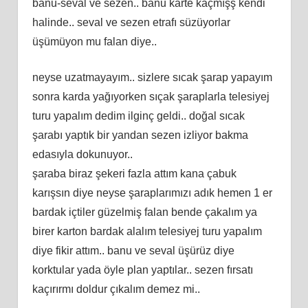
banu-seval ve sezen.. banu karte kaçmışş kendi
halinde.. seval ve sezen etrafı süzüyorlar
üşümüyon mu falan diye..
neyse uzatmayayım.. sizlere sıcak şarap yapayım
sonra karda yağıyorken sıçak şaraplarla telesiyej
turu yapalım dedim ilginç geldi.. doğal sıcak
şarabı yaptık bir yandan sezen izliyor bakma
edasıyla dokunuyor..
şaraba biraz şekeri fazla attım kana çabuk
karışsın diye neyse şaraplarımızı adık hemen 1 er
bardak içtiler güzelmiş falan bende çakalım ya
birer karton bardak alalım telesiyej turu yapalım
diye fikir attım.. banu ve seval üşürüz diye
korktular yada öyle plan yaptılar.. sezen fırsatı
kaçırırmı doldur çıkalım demez mi..