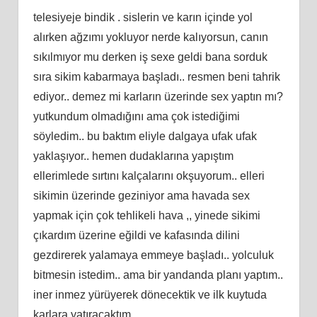
telesiyeje bindik . sislerin ve karın içinde yol
alırken ağzımı yokluyor nerde kalıyorsun, canın
sıkılmıyor mu derken iş sexe geldi bana sorduk
sıra sikim kabarmaya başladı.. resmen beni tahrik
ediyor.. demez mi karların üzerinde sex yaptın mı?
yutkundum olmadığını ama çok istediğimi
söyledim.. bu baktım eliyle dalgaya ufak ufak
yaklaşıyor.. hemen dudaklarına yapıştım
ellerimlede sırtını kalçalarını okşuyorum.. elleri
sikimin üzerinde geziniyor ama havada sex
yapmak için çok tehlikeli hava ,, yinede sikimi
çıkardım üzerine eğildi ve kafasında dilini
gezdirerek yalamaya emmeye başladı.. yolculuk
bitmesin istedim.. ama bir yandanda planı yaptım..
iner inmez yürüyerek dönecektik ve ilk kuytuda
karlara yatıracaktım..