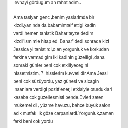
levhayi gördügüm an rahatladim..
Ama tasiyan genc ,benim yaslarimda bir
kizdi,yaninda da babamimtaif ettigi kadin
vardi,hemen tanistik Bahar teyze dedim
kizdi”Ismimle hitap ed, Bahar” dedi sonrada kizi
Jessica yi tanistirdi,o an yorgunluk ve korkudan
farkina varmadigim iki kadinin güzeliigi ,daha
sonraki günler beni cok etkiliyecegini
hissetmistim, 7. hisslerim kuvvetlidir.Ama Jessi
beni cok süzüyordu, yaz günesi ve sicagin
insanlara verdigi pozitf enerji etkisiyle oturduklari
kasaba cok güzellesmisti bende.Evleri zaten
mükemel di , yüzme havuzu, bahce büyük salon
acik mutfak ilk göze carpanlardi.Yorgunluk,zaman
farki beni cok yordu