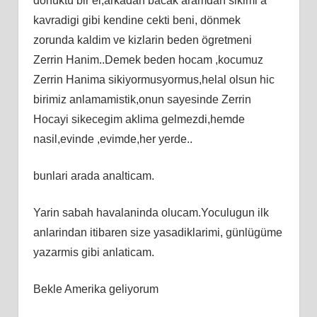
dönüktü bir el,arkadan bacak aramdan sikimi a
kavradigi gibi kendine cekti beni, dönmek
zorunda kaldim ve kizlarin beden ögretmeni
Zerrin Hanim..Demek beden hocam ,kocumuz
Zerrin Hanima sikiyormusyormus,helal olsun hic
birimiz anlamamistik,onun sayesinde Zerrin
Hocayi sikecegim aklima gelmezdi,hemde
nasil,evinde ,evimde,her yerde..
bunlari arada analticam.
Yarin sabah havalaninda olucam.Yoculugun ilk
anlarindan itibaren size yasadiklarimi, günlügüme
yazarmis gibi anlaticam.
Bekle Amerika geliyorum