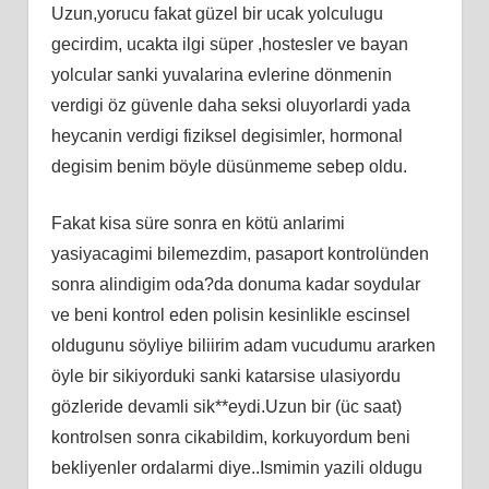
Uzun,yorucu fakat güzel bir ucak yolculugu
gecirdim, ucakta ilgi süper ,hostesler ve bayan
yolcular sanki yuvalarina evlerine dönmenin
verdigi öz güvenle daha seksi oluyorlardi yada
heycanin verdigi fiziksel degisimler, hormonal
degisim benim böyle düsünmeme sebep oldu.
Fakat kisa süre sonra en kötü anlarimi
yasiyacagimi bilemezdim, pasaport kontrolünden
sonra alindigim oda?da donuma kadar soydular
ve beni kontrol eden polisin kesinlikle escinsel
oldugunu söyliye biliirim adam vucudumu ararken
öyle bir sikiyorduki sanki katarsise ulasiyordu
gözleride devamli sik**eydi.Uzun bir (üc saat)
kontrolsen sonra cikabildim, korkuyordum beni
bekliyenler ordalarmi diye..Ismimin yazili oldugu