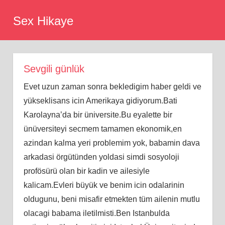
Skip
Sex Hikaye
to
content
Sevgili günlük
Evet uzun zaman sonra bekledigim haber geldi ve
yükseklisans icin Amerikaya gidiyorum.Bati
Karolayna’da bir üniversite.Bu eyalette bir
ünüversiteyi secmem tamamen ekonomik,en
azindan kalma yeri problemim yok, babamin dava
arkadasi örgütünden yoldasi simdi sosyoloji
profösürü olan bir kadin ve ailesiyle
kalicam.Evleri büyük ve benim icin odalarinin
oldugunu, beni misafir etmekten tüm ailenin mutlu
olacagi babama iletilmisti.Ben Istanbulda