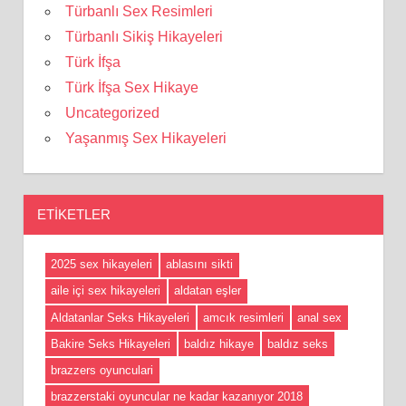
Türbanlı Sex Resimleri
Türbanlı Sikiş Hikayeleri
Türk İfşa
Türk İfşa Sex Hikaye
Uncategorized
Yaşanmış Sex Hikayeleri
ETIKETLER
2025 sex hikayeleri
ablasını sikti
aile içi sex hikayeleri
aldatan eşler
Aldatanlar Seks Hikayeleri
amcık resimleri
anal sex
Bakire Seks Hikayeleri
baldız hikaye
baldız seks
brazzers oyunculari
brazzerstaki oyuncular ne kadar kazanıyor 2018