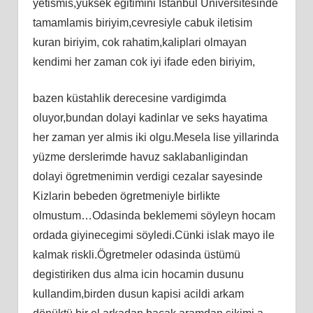
yetismis,yüksek egitimini Istanbul Üniversitesinde
tamamlamis biriyim,cevresiyle cabuk iletisim
kuran biriyim, cok rahatim,kaliplari olmayan
kendimi her zaman cok iyi ifade eden biriyim,
bazen küstahlik derecesine vardigimda
oluyor,bundan dolayi kadinlar ve seks hayatima
her zaman yer almis iki olgu.Mesela lise yillarinda
yüzme derslerimde havuz saklabanligindan
dolayi ögretmenimin verdigi cezalar sayesinde
Kizlarin bebeden ögretmeniyle birlikte
olmustum…Odasinda beklememi söyleyn hocam
ordada giyinecegimi söyledi.Cünki islak mayo ile
kalmak riskli.Ögretmeler odasinda üstümü
degistiriken dus alma icin hocamin dusunu
kullandim,birden dusun kapisi acildi arkam