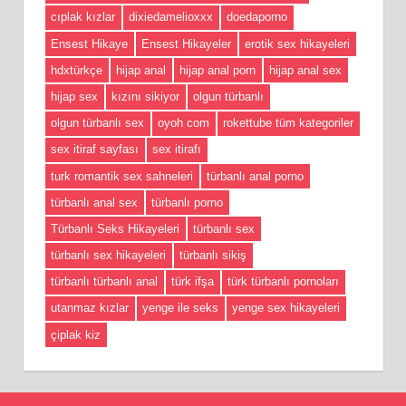
cıplak kızlar
dixiedamelioxxx
doedaporno
Ensest Hikaye
Ensest Hikayeler
erotik sex hikayeleri
hdxtürkçe
hijap anal
hijap anal porn
hijap anal sex
hijap sex
kızını sikiyor
olgun türbanlı
olgun türbanlı sex
oyoh com
rokettube tüm kategoriler
sex itiraf sayfası
sex itirafı
turk romantik sex sahneleri
türbanlı anal porno
türbanlı anal sex
türbanlı porno
Türbanlı Seks Hikayeleri
türbanlı sex
türbanlı sex hikayeleri
türbanlı sikiş
türbanlı türbanlı anal
türk ifşa
türk türbanlı pornoları
utanmaz kızlar
yenge ile seks
yenge sex hikayeleri
çiplak kiz