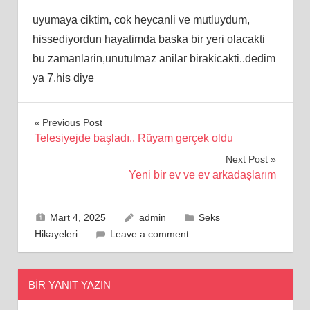
uyumaya ciktim, cok heycanli ve mutluydum,
hissediyordun hayatimda baska bir yeri olacakti
bu zamanlarin,unutulmaz anilar birakicakti..dedim
ya 7.his diye
Yazı
Previous Post
Telesiyejde başladı.. Rüyam gerçek oldu
gezinmesi
Next Post
Yeni bir ev ve ev arkadaşlarım
Mart 4, 2025
admin
Seks
Hikayeleri
Leave a comment
BIR YANIT YAZIN