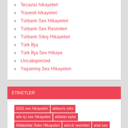
Tecavüz hikayeleri
Travesti hikayeleri
Türbanlı Sex Hikayeleri
Türbanlı Sex Resimleri
Türbanlı Sikiş Hikayeleri
Türk İfşa
Türk İfşa Sex Hikaye
Uncategorized
Yaşanmış Sex Hikayeleri
ETIKETLER
2025 sex hikayeleri
ablasını sikti
aile içi sex hikayeleri
aldatan eşler
Aldatanlar Seks Hikayeleri
amcık resimleri
anal sex