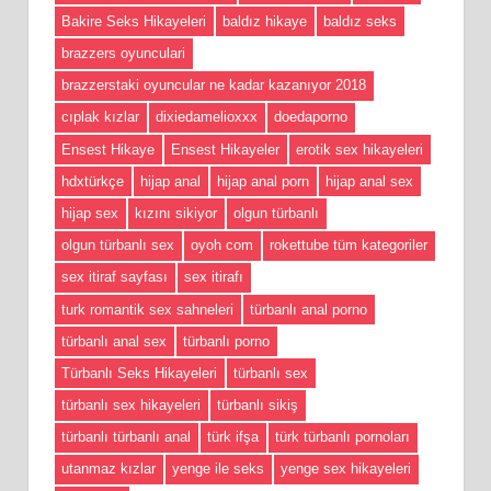
Bakire Seks Hikayeleri
baldız hikaye
baldız seks
brazzers oyunculari
brazzerstaki oyuncular ne kadar kazanıyor 2018
cıplak kızlar
dixiedamelioxxx
doedaporno
Ensest Hikaye
Ensest Hikayeler
erotik sex hikayeleri
hdxtürkçe
hijap anal
hijap anal porn
hijap anal sex
hijap sex
kızını sikiyor
olgun türbanlı
olgun türbanlı sex
oyoh com
rokettube tüm kategoriler
sex itiraf sayfası
sex itirafı
turk romantik sex sahneleri
türbanlı anal porno
türbanlı anal sex
türbanlı porno
Türbanlı Seks Hikayeleri
türbanlı sex
türbanlı sex hikayeleri
türbanlı sikiş
türbanlı türbanlı anal
türk ifşa
türk türbanlı pornoları
utanmaz kızlar
yenge ile seks
yenge sex hikayeleri