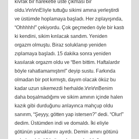
kıvrak bir hareketle üste çıkması bir
oldu.\r\n\r\nEliyle tuttuğu sikimi amına yerleştirdi
ve üstümde hoplamaya başladı. Her zıplayışında,
“Ohhhhh!” çekiyordu. Çok geçmeden öyle bir kastı
ki kendini, sikim kırılacak sandım. Yeniden
orgazm olmuştu. Biraz soluklanıp yeniden
zıplamaya başladı. 15 dakika sonra yeniden
kasılarak orgazm oldu ve “Ben bittim. Haftalardır
böyle rahatlamamıştım!” deyip sustu. Farkında
olmadan bir pot kırmıştı, dayım olacak öküz bu
kadar uzun sikemezdi herhalde.\r\n\r\nBenim
daha boşalmadığımı ve sikim amının içinde halen
kazık gibi durduğunu anlayınca mahçup oldu
sanırım, “Şeyyy, götten yap istersen?” dedi. “Olur!”
dedim. Üstümden indi ve domaldı. İki eliyle
götünün yanaklarını ayırdı. Demin amını götünü