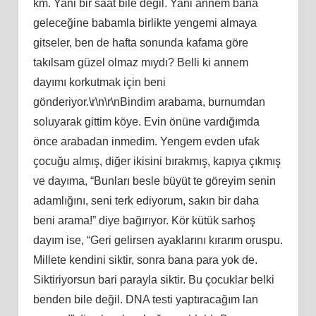
km. Yani bir saat bile değil. Yani annem bana
geleceğine babamla birlikte yengemi almaya
gitseler, ben de hafta sonunda kafama göre
takılsam güzel olmaz mıydı? Belli ki annem
dayımı korkutmak için beni
gönderiyor.\r\n\r\nBindim arabama, burnumdan
soluyarak gittim köye. Evin önüne vardığımda
önce arabadan inmedim. Yengem evden ufak
çocuğu almış, diğer ikisini bırakmış, kapıya çıkmış
ve dayıma, “Bunları besle büyüt te göreyim senin
adamlığını, seni terk ediyorum, sakın bir daha
beni arama!” diye bağırıyor. Kör kütük sarhoş
dayım ise, “Geri gelirsen ayaklarını kırarım oruspu.
Millete kendini siktir, sonra bana para yok de.
Siktiriyorsun bari parayla siktir. Bu çocuklar belki
benden bile değil. DNA testi yaptıracağım lan