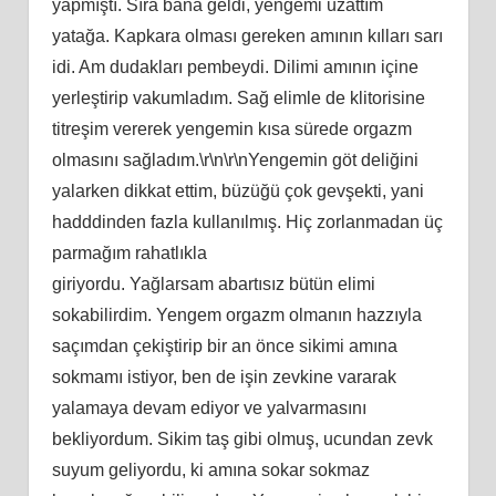
yapmıştı. Sıra bana geldi, yengemi uzattım
yatağa. Kapkara olması gereken amının kılları sarı
idi. Am dudakları pembeydi. Dilimi amının içine
yerleştirip vakumladım. Sağ elimle de klitorisine
titreşim vererek yengemin kısa sürede orgazm
olmasını sağladım.\r\n\r\nYengemin göt deliğini
yalarken dikkat ettim, büzüğü çok gevşekti, yani
hadddinden fazla kullanılmış. Hiç zorlanmadan üç
parmağım rahatlıkla
giriyordu. Yağlarsam abartısız bütün elimi
sokabilirdim. Yengem orgazm olmanın hazzıyla
saçımdan çekiştirip bir an önce sikimi amına
sokmamı istiyor, ben de işin zevkine vararak
yalamaya devam ediyor ve yalvarmasını
bekliyordum. Sikim taş gibi olmuş, ucundan zevk
suyum geliyordu, ki amına sokar sokmaz