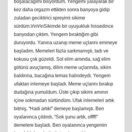
boşalacağımı biliyordum. Yengemi yalayarak bir
kez daha orgazm ettikten sonra banyoya gidip
zuladan geciktirici spreyimi sikime
sürdüm.\r\n\r\nSikimde bir uyuşukluk hissedince
banyodan çıktım. Yengem bıraktığım gibi
duruyordu. Yanına uzanıp meme uçlarını emmeye
başladım. Memeleri fazla sarkmamıştı, tadı ve
kokusu çok güzeldi. Sol elim amında, sağ elim
götünü avuçlamış, dilim meme uçlarında, sikim
baldırına, bacağına temas halindeydi. Yengem
ufaktan inlemeye başladı. Meme uçlarını bırakıp
dudağına yumuldum. Üste çıkıp sikimi amının
içine sokmadan sürtündüm. Ufak inlemeleri artık
bitmiş, “Hadi artık!” demeye başlamıştı. Ben
oyalanınca çıldırdı, “Sok şunu artık, offff!”
demelere başladı. Ben oyalanınca yengemin