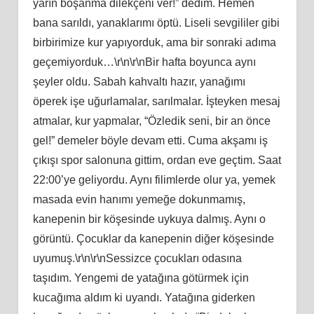
yarın boşanma dilekçeni ver!” dedim. Hemen
bana sarıldı, yanaklarımı öptü. Liseli sevgililer gibi
birbirimize kur yapıyorduk, ama bir sonraki adıma
geçemiyorduk…\r\n\r\nBir hafta boyunca aynı
şeyler oldu. Sabah kahvaltı hazır, yanağımı
öperek işe uğurlamalar, sarılmalar. İşteyken mesaj
atmalar, kur yapmalar, “Özledik seni, bir an önce
gel!” demeler böyle devam etti. Cuma akşamı iş
çıkışı spor salonuna gittim, ordan eve geçtim. Saat
22:00’ye geliyordu. Aynı filimlerde olur ya, yemek
masada evin hanımı yemeğe dokunmamış,
kanepenin bir köşesinde uykuya dalmış. Aynı o
görüntü. Çocuklar da kanepenin diğer köşesinde
uyumuş.\r\n\r\nSessizce çocukları odasına
taşıdım. Yengemi de yatağına götürmek için
kucağıma aldım ki uyandı. Yatağına giderken