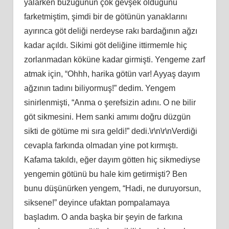
yalarken büzüğünün çok gevşek olduğunu
farketmiştim, şimdi bir de götünün yanaklarını
ayırınca göt deliği nerdeyse rakı bardağının ağzı
kadar açıldı. Sikimi göt deliğine ittirmemle hiç
zorlanmadan köküne kadar girmişti. Yengeme zarf
atmak için, “Ohhh, harika götün var! Ayyaş dayım
ağzının tadını biliyormuş!” dedim. Yengem
sinirlenmişti, “Anma o şerefsizin adını. O ne bilir
göt sikmesini. Hem sanki amımı doğru düzgün
sikti de götüme mi sıra geldi!” dedi.\r\n\r\nVerdiği
cevapla farkında olmadan yine pot kırmıştı.
Kafama takıldı, eğer dayım götten hiç sikmediyse
yengemin götünü bu hale kim getirmişti? Ben
bunu düşünürken yengem, “Hadi, ne duruyorsun,
siksene!” deyince ufaktan pompalamaya
başladım. O anda başka bir şeyin de farkına