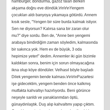
hamburger, dondurma, gazoz falan derken
akşama doğru eve döndük.\r\n\r\nYengem
çocukları aldı banyoya yıkamaya götürdü. Annem
kısık sesle, “Yengen bir süre burda kalmak istiyor.
Sen ne diyorsun? Kalırsa sana bir zararı olur
mu?” diye sordu. Ben de, “Anne ben yengemi
arabaya bindirdiğim zaman söyledim, kalmasında
bir sakınca yok. Hem ev de büyük, 3 oda
hepimize yeter!” dedim. Annemler iki gün bizimle
kaldıktan sonra, benim için sorun olmayacağına
ikna olup köye döndüler. Velhasıl böyle başladı
Dilek yengemin bende kalması.\r\n\r\nPazartesi
işe gidecektim, yengem benden önce kalkmış
mutfakta kahvaltıyı hazırlıyordu. Beni görünce
neşeyle sarıldı ve yanaklarımdan öptü,
günaydınlaştık. Duş alıp kahvaltımı yapıp çıktım.