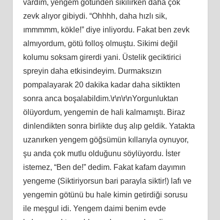
vardım, yengem götünden sikilirken daha çok
zevk alıyor gibiydi. “Ohhhh, daha hızlı sik,
ımmmmm, kökle!” diye inliyordu. Fakat ben zevk
almıyordum, götü folloş olmuştu. Sikimi değil
kolumu soksam girerdi yani. Üstelik geciktirici
spreyin daha etkisindeyim. Durmaksızın
pompalayarak 20 dakika kadar daha siktikten
sonra anca boşalabildim.\r\n\r\nYorgunluktan
ölüyordum, yengemin de hali kalmamıştı. Biraz
dinlendikten sonra birlikte duş alıp geldik. Yatakta
uzanırken yengem göğsümün kıllarıyla oynuyor,
şu anda çok mutlu olduğunu söylüyordu. İster
istemez, “Ben de!” dedim. Fakat kafam dayımın
yengeme (Siktiriyorsun bari parayla siktir!) lafı ve
yengemin götünü bu hale kimin getirdiği sorusu
ile meşgul idi. Yengem daimi benim evde