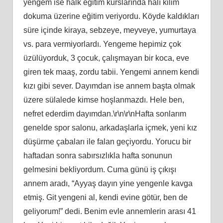
yengem ise halk eğitim kurslarında halı kilim
dokuma üzerine eğitim veriyordu. Köyde kaldıkları
süre içinde kiraya, sebzeye, meyveye, yumurtaya
vs. para vermiyorlardı. Yengeme hepimiz çok
üzülüyorduk, 3 çocuk, çalışmayan bir koca, eve
giren tek maaş, zordu tabii. Yengemi annem kendi
kızı gibi sever. Dayımdan ise annem başta olmak
üzere sülalede kimse hoşlanmazdı. Hele ben,
nefret ederdim dayımdan.\r\n\r\nHafta sonlarım
genelde spor salonu, arkadaşlarla içmek, yeni kız
düşürme çabaları ile falan geçiyordu. Yorucu bir
haftadan sonra sabırsızlıkla hafta sonunun
gelmesini bekliyordum. Cuma günü iş çıkışı
annem aradı, “Ayyaş dayın yine yengenle kavga
etmiş. Git yengeni al, kendi evine götür, ben de
geliyorum!” dedi. Benim evle annemlerin arası 41