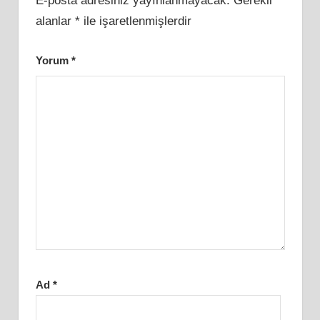
E-posta adresiniz yayınlanmayacak.
Gerekli
alanlar
*
ile işaretlenmişlerdir
Yorum
*
Ad
*