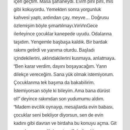
içeri geçtim. Masa şahaneydi. Evim pırıl pırıl, mis
gibi kokuyordu. Yemekten sonra yorgunluk
kahvesi yaptı, ardından çay, meyve… Doğrusu
özlemişim böyle şımartılmayı.\r\n\r\nGece
ilerleyince çocuklar kanepede uyudu. Odalarına
taşıdım. Yengemle başbaşa kaldık. Bir bardak
rakımı getirdi ve yanıma oturdu. Başladı
içindekilerini, aklındakilerini kusmaya, anlatmaya.
“Ben karar verdim, dayını boşayacağım. Yarın
dilekçe vereceğim. Sana yük olmak istemiyorum.
Çocuklarıma tek başıma da bakabilirim.
İstemiyorsan söyle ki bileyim. Ama bana dürüst
ol!” deyince rakımdan son yudumumu aldım.
“Madem evcilik oynayıp, mesajlarda evin babası,
çocuklar seni bekliyor diyorsun, sen de evin
kadını gibi davran ve birdaha bu konuyu açma. Git