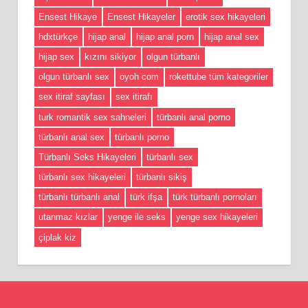
Ensest Hikaye
Ensest Hikayeler
erotik sex hikayeleri
hdxtürkçe
hijap anal
hijap anal porn
hijap anal sex
hijap sex
kızını sikiyor
olgun türbanlı
olgun türbanlı sex
oyoh com
rokettube tüm kategoriler
sex itiraf sayfası
sex itirafı
turk romantik sex sahneleri
türbanlı anal porno
türbanlı anal sex
türbanlı porno
Türbanlı Seks Hikayeleri
türbanlı sex
türbanlı sex hikayeleri
türbanlı sikiş
türbanlı türbanlı anal
türk ifşa
türk türbanlı pornoları
utanmaz kızlar
yenge ile seks
yenge sex hikayeleri
çiplak kiz