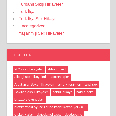
Türbanlı Sikiş Hikayeleri
Türk İfşa
Türk İfşa Sex Hikaye
Uncategorized
Yaşanmış Sex Hikayeleri
ETIKETLER
2025 sex hikayeleri
ablasını sikti
aile içi sex hikayeleri
aldatan eşler
Aldatanlar Seks Hikayeleri
amcık resimleri
anal sex
Bakire Seks Hikayeleri
baldız hikaye
baldız seks
brazzers oyunculari
brazzerstaki oyuncular ne kadar kazanıyor 2018
cıplak kızlar
dixiedamelioxxx
doedaporno