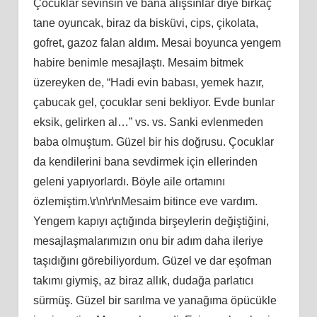
Çocuklar sevinsin ve bana alışsınlar diye birkaç
tane oyuncak, biraz da bisküvi, cips, çikolata,
gofret, gazoz falan aldım. Mesai boyunca yengem
habire benimle mesajlaştı. Mesaim bitmek
üzereyken de, “Hadi evin babası, yemek hazır,
çabucak gel, çocuklar seni bekliyor. Evde bunlar
eksik, gelirken al…” vs. vs. Sanki evlenmeden
baba olmuştum. Güzel bir his doğrusu. Çocuklar
da kendilerini bana sevdirmek için ellerinden
geleni yapıyorlardı. Böyle aile ortamını
özlemiştim.\r\n\r\nMesaim bitince eve vardım.
Yengem kapıyı açtığında birşeylerin değiştiğini,
mesajlaşmalarımızın onu bir adım daha ileriye
taşıdığını görebiliyordum. Güzel ve dar eşofman
takımı giymiş, az biraz allık, dudağa parlatıcı
sürmüş. Güzel bir sarılma ve yanağıma öpücükle