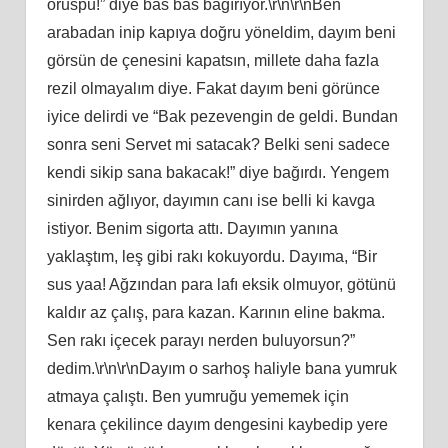
oruspu!” diye bas bas bağırıyor.\r\n\r\nBen
arabadan inip kapıya doğru yöneldim, dayım beni
görsün de çenesini kapatsın, millete daha fazla
rezil olmayalım diye. Fakat dayım beni görünce
iyice delirdi ve “Bak pezevengin de geldi. Bundan
sonra seni Servet mi satacak? Belki seni sadece
kendi sikip sana bakacak!” diye bağırdı. Yengem
sinirden ağlıyor, dayımın canı ise belli ki kavga
istiyor. Benim sigorta attı. Dayımın yanına
yaklaştım, leş gibi rakı kokuyordu. Dayıma, “Bir
sus yaa! Ağzından para lafı eksik olmuyor, götünü
kaldır az çalış, para kazan. Karının eline bakma.
Sen rakı içecek parayı nerden buluyorsun?”
dedim.\r\n\r\nDayım o sarhoş haliyle bana yumruk
atmaya çalıştı. Ben yumruğu yememek için
kenara çekilince dayım dengesini kaybedip yere