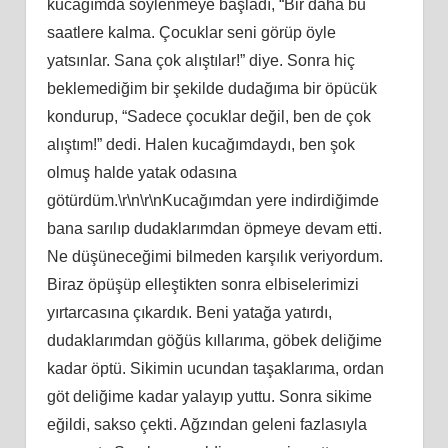
kucağımda söylenmeye başladı, “Bir daha bu
saatlere kalma. Çocuklar seni görüp öyle
yatsınlar. Sana çok alıştılar!” diye. Sonra hiç
beklemediğim bir şekilde dudağıma bir öpücük
kondurup, “Sadece çocuklar değil, ben de çok
alıştım!” dedi. Halen kucağımdaydı, ben şok
olmuş halde yatak odasına
götürdüm.\r\n\r\nKucağımdan yere indirdiğimde
bana sarılıp dudaklarımdan öpmeye devam etti.
Ne düşüneceğimi bilmeden karşılık veriyordum.
Biraz öpüşüp elleştikten sonra elbiselerimizi
yırtarcasına çıkardık. Beni yatağa yatırdı,
dudaklarımdan göğüs kıllarıma, göbek deliğime
kadar öptü. Sikimin ucundan taşaklarıma, ordan
göt deliğime kadar yalayıp yuttu. Sonra sikime
eğildi, sakso çekti. Ağzından geleni fazlasıyla