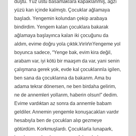
düştü. Yüz üstü basamaklara kapaklanmış, ağzı
yüzü kan içinde kalmıştı. Çocuklar ağlamaya
başladı. Yengemin kolundan çekip arabaya
bindirdim. Yengem kalan çocuklara bakarak
ağlamaya başlayınca kalan iki çocuğunu da
aldım, evime doğru yola çıktık.\r\n\r\nYengeme yol
boyunca sadece, “Yenge bak, evim kira değil,
arabam var, iyi kötü bir maaşım da var, yani senin
çalışmana gerek yok, evde kal çocuklarınla igilen,
ben sana da çocuklarına da bakarım. Ama bu
adama tekrar dönersen, ne ben birdaha gelirim,
ne de annemleri yollarım, haberin olsun!” dedim.
Evime vardıktan az sonra da annemle babam
geldiler. Annemin yengemle konuşacakları vardır
hesabıyla ben de çocukları alıp gezmeye
götürdüm. Korkmuşlardı. Çocuklarla lunapark,