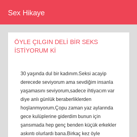
Skip
Sex Hikaye
to
content
ÖYLE ÇILGIN DELİ BİR SEKS
İSTİYORUM Kİ
30 yaşında dul bir kadınım.Seksi acayip
derecede seviyorum ama sevdiğim insanla
yaşamasını seviyorum,sadece ihtiyacım var
diye anlı günlük beraberliklerden
hoşlanmıyorum.Çopu zaman yaz aylarında
gece kulüplerine giderdim bunun için
şansımada hep genç benden küçük erkekler
askıntı olurlardı bana.Birkaç kez öyle