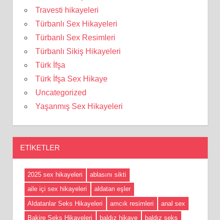
Travesti hikayeleri
Türbanlı Sex Hikayeleri
Türbanlı Sex Resimleri
Türbanlı Sikiş Hikayeleri
Türk İfşa
Türk İfşa Sex Hikaye
Uncategorized
Yaşanmış Sex Hikayeleri
ETIKETLER
2025 sex hikayeleri
ablasını sikti
aile içi sex hikayeleri
aldatan eşler
Aldatanlar Seks Hikayeleri
amcık resimleri
anal sex
Bakire Seks Hikayeleri
baldız hikaye
baldız seks