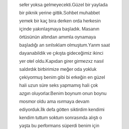
sefer yoksa gelmeyecekti.Güzel bir yaylada
bir piknik yerine gittik.Sohbet muhabbet
yemek bir kaç bira derken orda herkesin
içinde yakınlaşmaya başladık. Masanın
örtüsünün altından amımla oynamaya
başladığı an sırılsıklam olmuştum.Yarım saat
dayanabildik ve çıkışta gideceğimiz ikinci
yer otel oldu.Kapıdan girer girmezxz nasıl
saldırdık birbirimize meğer oda yokluk
çekiyormuş benim gibi bi erkeğin en güzel
hali uzun süre seks yapmamış hali çok
azgın oluyorlar.Benim boynum onun boynu
mosmor oldu ama ısırmaya devam
ediyorduk.İlk defa götten siktirdim kendimi
kendim tuttum soktum sonrasında alıştı o
yaşta bu performans süperdi benim için