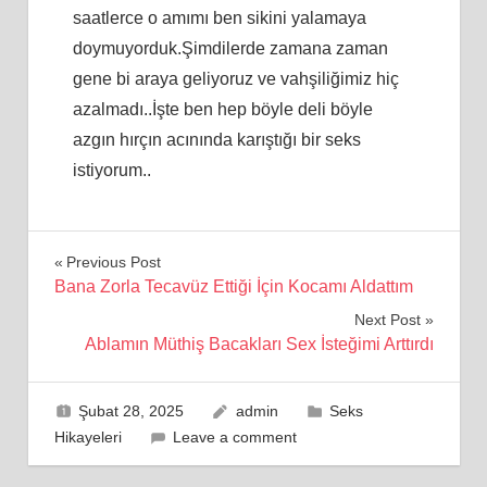
saatlerce o amımı ben sikini yalamaya
doymuyorduk.Şimdilerde zamana zaman
gene bi araya geliyoruz ve vahşiliğimiz hiç
azalmadı..İşte ben hep böyle deli böyle
azgın hırçın acınında karıştığı bir seks
istiyorum..
Yazı
Previous Post
Bana Zorla Tecavüz Ettiği İçin Kocamı Aldattım
gezinmesi
Next Post
Ablamın Müthiş Bacakları Sex İsteğimi Arttırdı
Şubat 28, 2025
admin
Seks
Hikayeleri
Leave a comment