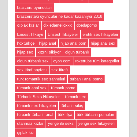
brazzers oyunculari
brazzerstaki oyuncular ne kadar kazanıyor 2018
cıplak kızlar
dixiedamelioxxx
doedaporno
Ensest Hikaye
Ensest Hikayeler
erotik sex hikayeleri
hdxtürkçe
hijap anal
hijap anal porn
hijap anal sex
hijap sex
kızını sikiyor
olgun türbanlı
olgun türbanlı sex
oyoh com
rokettube tüm kategoriler
sex itiraf sayfası
sex itirafı
turk romantik sex sahneleri
türbanlı anal porno
türbanlı anal sex
türbanlı porno
Türbanlı Seks Hikayeleri
türbanlı sex
türbanlı sex hikayeleri
türbanlı sikiş
türbanlı türbanlı anal
türk ifşa
türk türbanlı pornoları
utanmaz kızlar
yenge ile seks
yenge sex hikayeleri
çiplak kiz