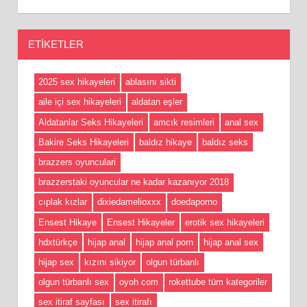
ETIKETLER
2025 sex hikayeleri
ablasını sikti
aile içi sex hikayeleri
aldatan eşler
Aldatanlar Seks Hikayeleri
amcık resimleri
anal sex
Bakire Seks Hikayeleri
baldız hikaye
baldız seks
brazzers oyunculari
brazzerstaki oyuncular ne kadar kazanıyor 2018
cıplak kızlar
dixiedamelioxxx
doedaporno
Ensest Hikaye
Ensest Hikayeler
erotik sex hikayeleri
hdxtürkçe
hijap anal
hijap anal porn
hijap anal sex
hijap sex
kızını sikiyor
olgun türbanlı
olgun türbanlı sex
oyoh com
rokettube tüm kategoriler
sex itiraf sayfası
sex itirafı