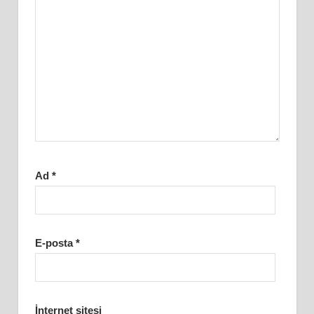
Ad
*
E-posta
*
İnternet sitesi