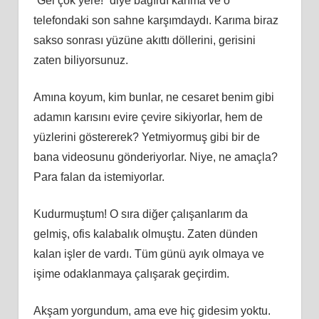
“Gel çök yere!” diye bağırdı karıma ve o
telefondaki son sahne karşımdaydı. Karıma biraz
sakso sonrası yüzüne akıttı döllerini, gerisini
zaten biliyorsunuz.
Amına koyum, kim bunlar, ne cesaret benim gibi
adamın karısını evire çevire sikiyorlar, hem de
yüzlerini göstererek? Yetmiyormuş gibi bir de
bana videosunu gönderiyorlar. Niye, ne amaçla?
Para falan da istemiyorlar.
Kudurmuştum! O sıra diğer çalışanlarım da
gelmiş, ofis kalabalık olmuştu. Zaten dünden
kalan işler de vardı. Tüm günü ayık olmaya ve
işime odaklanmaya çalışarak geçirdim.
Akşam yorgundum, ama eve hiç gidesim yoktu.