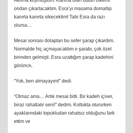
Aklıma koymuştum. Karıma olan bütün öfkemi
ondan çıkartacaktım. Esra’yı masama domaltıp
kanırta kanırta sikecektim! Tabi Esra da razı
olursa…
Mesai sonrası dolaptan bu sefer şarap çıkardım.
Normalde hiç açmayacaktım o şarabı, çok özel
birinden gelmişti. Esra uzattığım şarap kadehini
görünce,
“Yok, ben almayayım!” dedi.
“Olmaz ama… Artık mesai bitti. Bir kadeh içiver,
biraz rahatlatır seni!” dedim. Koltukta otururken
ayaklarındaki topukludan rahatsız olduğunu fark
ettim ve