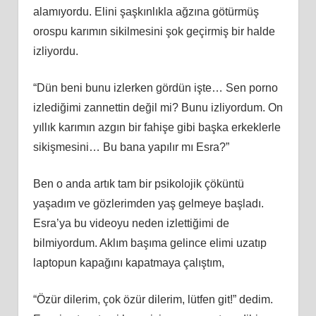
alamıyordu. Elini şaşkınlıkla ağzına götürmüş
orospu karımın sikilmesini şok geçirmiş bir halde
izliyordu.
“Dün beni bunu izlerken gördün işte… Sen porno
izlediğimi zannettin değil mi? Bunu izliyordum. On
yıllık karımın azgın bir fahişe gibi başka erkeklerle
sikişmesini… Bu bana yapılır mı Esra?”
Ben o anda artık tam bir psikolojik çöküntü
yaşadım ve gözlerimden yaş gelmeye başladı.
Esra’ya bu videoyu neden izlettiğimi de
bilmiyordum. Aklım başıma gelince elimi uzatıp
laptopun kapağını kapatmaya çalıştım,
“Özür dilerim, çok özür dilerim, lütfen git!” dedim.