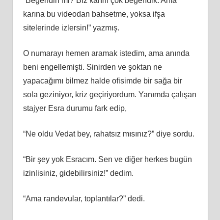
“Beğendin mi? Biz karını çok beğendik. Ama
karına bu videodan bahsetme, yoksa ifşa
sitelerinde izlersin!” yazmış.
O numarayı hemen aramak istedim, ama anında
beni engellemişti. Sinirden ve şoktan ne
yapacağımı bilmez halde ofisimde bir sağa bir
sola geziniyor, kriz geçiriyordum. Yanımda çalışan
stajyer Esra durumu fark edip,
“Ne oldu Vedat bey, rahatsız mısınız?” diye sordu.
“Bir şey yok Esracım. Sen ve diğer herkes bugün
izinlisiniz, gidebilirsiniz!” dedim.
“Ama randevular, toplantılar?” dedi.