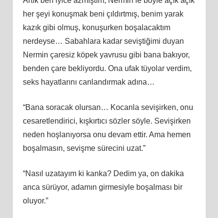
Artık ben iyice azmıştım, Nermin’le böyle açık açık
her şeyi konuşmak beni çıldırtmış, benim yarak
kazık gibi olmuş, konuşurken boşalacaktım
nerdeyse… Sabahlara kadar seviştiğimi duyan
Nermin çaresiz köpek yavrusu gibi bana bakıyor,
benden çare bekliyordu. Ona ufak tüyolar verdim,
seks hayatlarını canlandırmak adına…
“Bana soracak olursan… Kocanla sevişirken, onu
cesaretlendirici, kışkırtıcı sözler söyle. Sevişirken
neden hoşlanıyorsa onu devam ettir. Ama hemen
boşalmasın, sevişme sürecini uzat.”
“Nasıl uzatayım ki kanka? Dedim ya, on dakika
anca sürüyor, adamın girmesiyle boşalması bir
oluyor.”