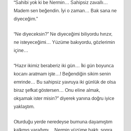
“Sahibi yok ki be Nermin… Sahipsiz zavallı…
Madem sen beğendin. İyi o zaman… Bak sana ne
diyeceğim.”
“Ne diyeceksin?” Ne diyeceğimi biliyordu hınzır,
ne isteyeceğimi… Yüzüme bakıyordu, gözlerimin
içine…
“Hazır ikimiz beraberiz iki gün… İki gün boyunca
kocanı aratmam işte…! Beğendiğin sikim senin
emrinde… Bu sahipsiz yavruya iki günlük de olsa
biraz şefkat göstersen… Onu eline almak,
okşamak ister misin?” diyerek yanına doğru iyice
yaklaştım.
Oturduğu yerde neredeyse burnuna dayamıştım
kalkmış yarağımı… Nermin yüzüme baktı, sonra