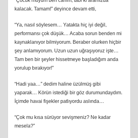
“Çocuk muyum ben canım, tabi ki aramızda
kalacak. Tamam!” deyince devam etti,
“Ya, nasıl söylesem… Yatakta hiç iyi değil,
performansı çok düşük… Acaba sorun benden mi
kaynaklanıyor bilmiyorum. Beraber olurken hiçbir
şey anlamıyorum. Uzun uzun uğraşıyoruz işte…
Tam ben bir şeyler hissetmeye başladığım anda
yorulup bırakıyor!”
“Hadi yaa…” dedim haline üzülmüş gibi
yaparak… Körün istediği bir göz durumundaydım.
İçimde havai fişekler patlıyordu aslında…
“Çok mu kısa sürüyor sevişmeniz? Ne kadar
mesela?”