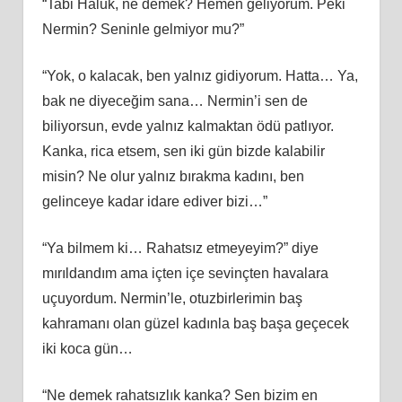
“Tabi Haluk, ne demek? Hemen geliyorum. Peki
Nermin? Seninle gelmiyor mu?”
“Yok, o kalacak, ben yalnız gidiyorum. Hatta… Ya,
bak ne diyeceğim sana… Nermin’i sen de
biliyorsun, evde yalnız kalmaktan ödü patlıyor.
Kanka, rica etsem, sen iki gün bizde kalabilir
misin? Ne olur yalnız bırakma kadını, ben
gelinceye kadar idare ediver bizi…”
“Ya bilmem ki… Rahatsız etmeyeyim?” diye
mırıldandım ama içten içe sevinçten havalara
uçuyordum. Nermin’le, otuzbirlerimin baş
kahramanı olan güzel kadınla baş başa geçecek
iki koca gün…
“Ne demek rahatsızlık kanka? Sen bizim en