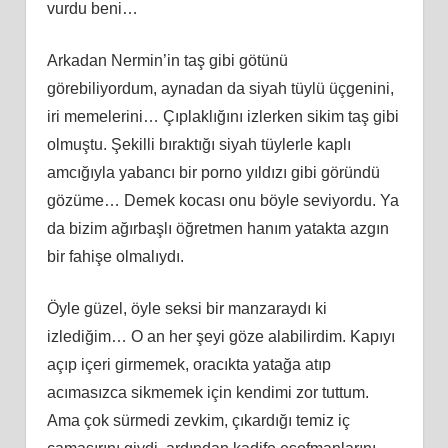
vurdu beni…
Arkadan Nermin’in taş gibi götünü
görebiliyordum, aynadan da siyah tüylü üçgenini,
iri memelerini… Çıplaklığını izlerken sikim taş gibi
olmuştu. Şekilli bıraktığı siyah tüylerle kaplı
amcığıyla yabancı bir porno yıldızı gibi göründü
gözüme… Demek kocası onu böyle seviyordu. Ya
da bizim ağırbaşlı öğretmen hanım yatakta azgın
bir fahişe olmalıydı.
Öyle güzel, öyle seksi bir manzaraydı ki
izlediğim… O an her şeyi göze alabilirdim. Kapıyı
açıp içeri girmemek, oracıkta yatağa atıp
acımasızca sikmemek için kendimi zor tuttum.
Ama çok sürmedi zevkim, çıkardığı temiz iç