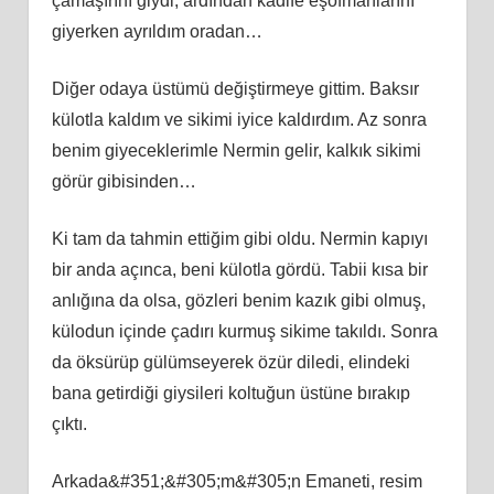
çamaşırını giydi, ardından kadife eşofmanlarını
giyerken ayrıldım oradan…
Diğer odaya üstümü değiştirmeye gittim. Baksır
külotla kaldım ve sikimi iyice kaldırdım. Az sonra
benim giyeceklerimle Nermin gelir, kalkık sikimi
görür gibisinden…
Ki tam da tahmin ettiğim gibi oldu. Nermin kapıyı
bir anda açınca, beni külotla gördü. Tabii kısa bir
anlığına da olsa, gözleri benim kazık gibi olmuş,
külodun içinde çadırı kurmuş sikime takıldı. Sonra
da öksürüp gülümseyerek özür diledi, elindeki
bana getirdiği giysileri koltuğun üstüne bırakıp
çıktı.
Arkada&#351;&#305;m&#305;n Emaneti, resim