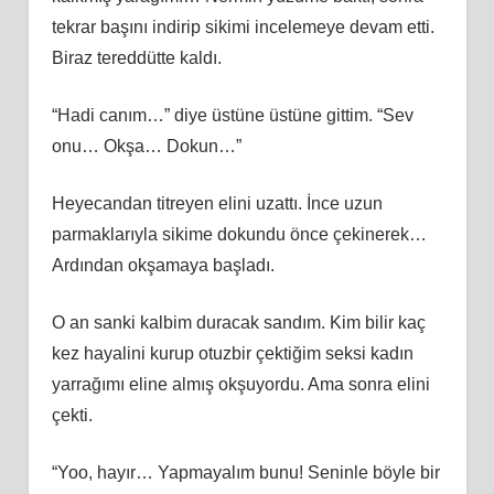
tekrar başını indirip sikimi incelemeye devam etti.
Biraz tereddütte kaldı.
“Hadi canım…” diye üstüne üstüne gittim. “Sev
onu… Okşa… Dokun…”
Heyecandan titreyen elini uzattı. İnce uzun
parmaklarıyla sikime dokundu önce çekinerek…
Ardından okşamaya başladı.
O an sanki kalbim duracak sandım. Kim bilir kaç
kez hayalini kurup otuzbir çektiğim seksi kadın
yarrağımı eline almış okşuyordu. Ama sonra elini
çekti.
“Yoo, hayır… Yapmayalım bunu! Seninle böyle bir