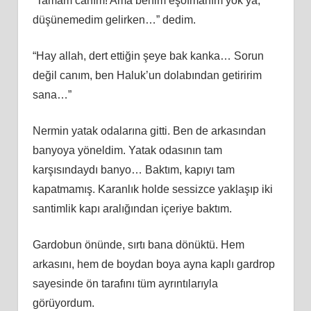
“Tamam canım! Ama benim eşofmanım yok ya,
düşünemedim gelirken…” dedim.
“Hay allah, dert ettiğin şeye bak kanka… Sorun
değil canım, ben Haluk’un dolabından getiririm
sana…”
Nermin yatak odalarına gitti. Ben de arkasından
banyoya yöneldim. Yatak odasının tam
karşısındaydı banyo… Baktım, kapıyı tam
kapatmamış. Karanlık holde sessizce yaklaşıp iki
santimlik kapı aralığından içeriye baktım.
Gardobun önünde, sırtı bana dönüktü. Hem
arkasını, hem de boydan boya ayna kaplı gardrop
sayesinde ön tarafını tüm ayrıntılarıyla
görüyordum.