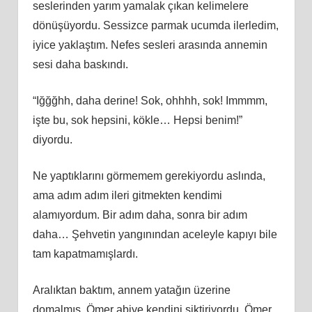
seslerinden yarım yamalak çıkan kelimelere
dönüşüyordu. Sessizce parmak ucumda ilerledim,
iyice yaklaştım. Nefes sesleri arasında annemin
sesi daha baskındı.
“Iğğğhh, daha derine! Sok, ohhhh, sok! Immmm,
işte bu, sok hepsini, kökle… Hepsi benim!”
diyordu.
Ne yaptıklarını görmemem gerekiyordu aslında,
ama adım adım ileri gitmekten kendimi
alamıyordum. Bir adım daha, sonra bir adım
daha… Şehvetin yangınından aceleyle kapıyı bile
tam kapatmamışlardı.
Aralıktan baktım, annem yatağın üzerine
domalmış, Ömer abiye kendini siktiriyordu. Ömer