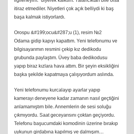
ilgileneyim.” diyerek kalktım. Yalancıktan bile olsa
itiraz etmediler. Niyetleri çok açık belliydi ki baş
başa kalmak istiyorlardı.
Orospu &#199;ocu&#287;u (1), resim №2
Odama gidip kapıyı kapattım. Yeni telefonumu ve
bilgisayarımın resmini çekip kız dedikodu
grubunda paylaştım. Üvey baba dedikodusu
yapıp biraz kızlara hava attım. Bir şeyin eksikliğini
başka şekilde kapatmaya çalışıyordum aslında.
Yeni telefonumu kurcalayıp ayarlar yapıp
kamerayı deneyene kadar zamanın nasıl geçtiğini
anlamamıştım bile. Annemlerin de sesi soluğu
çıkmıyordu. Saat geceyarısını çoktan geçiyordu.
Telefonu başucumdaki komodinin üzerine bırakıp
uykunun girdabına kapılmış ve dalmışım…