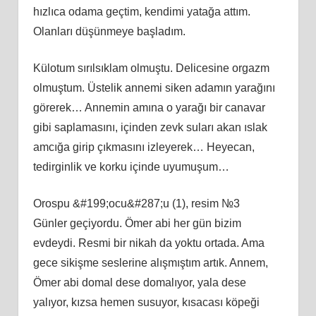
hızlıca odama geçtim, kendimi yatağa attım.
Olanları düşünmeye başladım.
Külotum sırılsıklam olmuştu. Delicesine orgazm
olmuştum. Üstelik annemi siken adamın yarağını
görerek… Annemin amına o yarağı bir canavar
gibi saplamasını, içinden zevk suları akan ıslak
amcığa girip çıkmasını izleyerek… Heyecan,
tedirginlik ve korku içinde uyumuşum…
Orospu &#199;ocu&#287;u (1), resim №3
Günler geçiyordu. Ömer abi her gün bizim
evdeydi. Resmi bir nikah da yoktu ortada. Ama
gece sikişme seslerine alışmıştım artık. Annem,
Ömer abi domal dese domalıyor, yala dese
yalıyor, kızsa hemen susuyor, kısacası köpeği