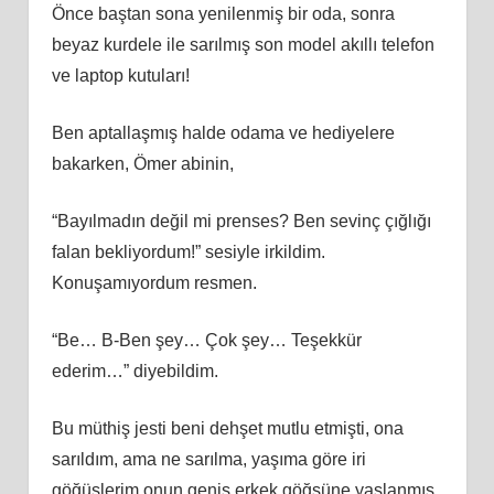
Önce baştan sona yenilenmiş bir oda, sonra
beyaz kurdele ile sarılmış son model akıllı telefon
ve laptop kutuları!
Ben aptallaşmış halde odama ve hediyelere
bakarken, Ömer abinin,
“Bayılmadın değil mi prenses? Ben sevinç çığlığı
falan bekliyordum!” sesiyle irkildim.
Konuşamıyordum resmen.
“Be… B-Ben şey… Çok şey… Teşekkür
ederim…” diyebildim.
Bu müthiş jesti beni dehşet mutlu etmişti, ona
sarıldım, ama ne sarılma, yaşıma göre iri
göğüslerim onun geniş erkek göğsüne yaslanmış,