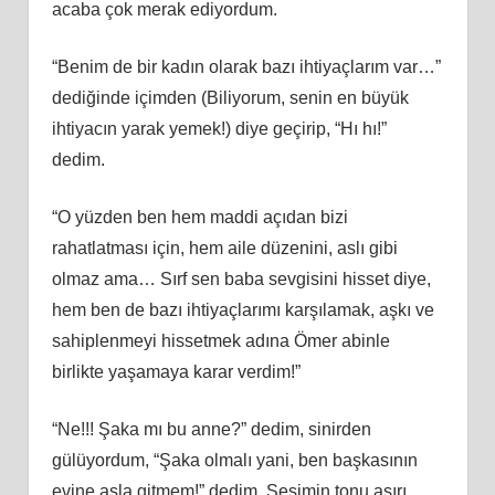
acaba çok merak ediyordum.
“Benim de bir kadın olarak bazı ihtiyaçlarım var…”
dediğinde içimden (Biliyorum, senin en büyük
ihtiyacın yarak yemek!) diye geçirip, “Hı hı!”
dedim.
“O yüzden ben hem maddi açıdan bizi
rahatlatması için, hem aile düzenini, aslı gibi
olmaz ama… Sırf sen baba sevgisini hisset diye,
hem ben de bazı ihtiyaçlarımı karşılamak, aşkı ve
sahiplenmeyi hissetmek adına Ömer abinle
birlikte yaşamaya karar verdim!”
“Ne!!! Şaka mı bu anne?” dedim, sinirden
gülüyordum, “Şaka olmalı yani, ben başkasının
evine asla gitmem!” dedim. Sesimin tonu aşırı