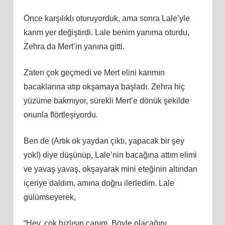
Önce karşılıklı oturuyorduk, ama sonra Lale’yle
karım yer değiştirdi. Lale benim yanıma oturdu,
Zehra da Mert’in yanına gitti.
Zaten çok geçmedi ve Mert elini karımın
bacaklarına atıp okşamaya başladı. Zehra hiç
yüzüme bakmıyor, sürekli Mert’e dönük şekilde
onunla flörtleşiyordu.
Ben de (Artık ok yaydan çıktı, yapacak bir şey
yok!) diye düşünüp, Lale’nin bacağına attım elimi
ve yavaş yavaş, okşayarak mini eteğinin altından
içeriye daldım, amına doğru ilerledim. Lale
gülümseyerek,
“Hey, çok hızlısın canım. Böyle olacağını