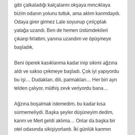
gibi çalkaladığı kalçalarını okşaya mıncıklaya
bizim odanın yolunu tuttuk, ama aklım karımdaydı.
Odaya girer girmez Lale soyunup çırılçıplak
yatağa uzandı. Ben de hemen üstümdekileri
çıkarıp fırlattım, yanına uzandım ve öpüşmeye
başladık.
Beni öperek kasıklarıma kadar inip sikimi ağzına
aldı ve sakso çekmeye başladı. Çok iyi yapıyordu
bu işi… Dudakları, dili, parmakları… Her biri ayrı
telden çalıyor, müthiş zevk veriyordu bana…
Ağzına boşalmak istemedim, bu kadar kısa
sürmemeliydi. Başka şeyler düşüneyim dedim,
karım ve Mert geldi aklıma… Onlar da başka bir
otel odasında sikişiyorlardı. İki günlük karımın