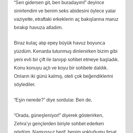
“Sen gidersen git, ben buradayım!” deyince
sinirlendim ve benim seks abidesini öylece yatar
vaziyette, etraftaki erkeklerin aç bakışlarına maruz
bırakıp havuza atladım.
Biraz kulaç atıp epey büyük havuz boyunca
yüzdüm. Kenarda tutunmuş dinlenirken bizim gibi
yeni evli bir çift ile tanışıp sohbet etmeye başladık.
Konu konuyu açtı ve koyu bir sohbete daldık.
Onların iki günü kalmış, oteli çok beğendiklerini
söylediler.
“Eşin nerede?” diye sordular. Ben de,
“Orada, güneşleniyor!” diyerek gösterirken,
Zehra’yı gençlerden biriyle sohbet ederken
gördüm. Namussuz herif, benim yokluğumu fırsat