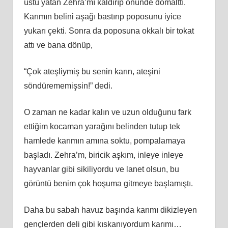
üstü yatan Zehra’mı kaldırıp önünde domalttı.
Karımın belini aşağı bastırıp poposunu iyice
yukarı çekti. Sonra da poposuna okkalı bir tokat
attı ve bana dönüp,
“Çok ateşliymiş bu senin karın, ateşini
söndürememişsin!” dedi.
O zaman ne kadar kalın ve uzun olduğunu fark
ettiğim kocaman yarağını belinden tutup tek
hamlede karımın amına soktu, pompalamaya
başladı. Zehra’m, biricik aşkım, inleye inleye
hayvanlar gibi sikiliyordu ve lanet olsun, bu
görüntü benim çok hoşuma gitmeye başlamıştı.
Daha bu sabah havuz başında karımı dikizleyen
gençlerden deli gibi kıskanıyordum karımı…