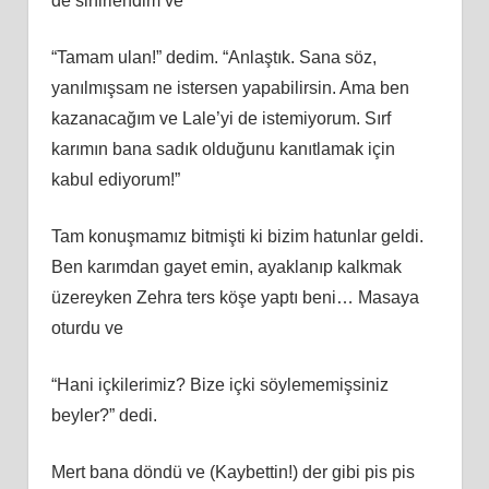
de sinirlendim ve
“Tamam ulan!” dedim. “Anlaştık. Sana söz,
yanılmışsam ne istersen yapabilirsin. Ama ben
kazanacağım ve Lale’yi de istemiyorum. Sırf
karımın bana sadık olduğunu kanıtlamak için
kabul ediyorum!”
Tam konuşmamız bitmişti ki bizim hatunlar geldi.
Ben karımdan gayet emin, ayaklanıp kalkmak
üzereyken Zehra ters köşe yaptı beni… Masaya
oturdu ve
“Hani içkilerimiz? Bize içki söylememişsiniz
beyler?” dedi.
Mert bana döndü ve (Kaybettin!) der gibi pis pis