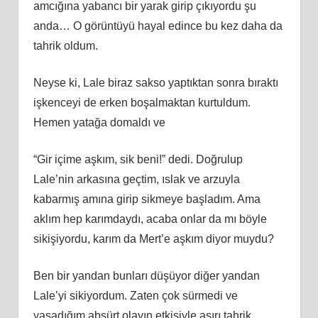
amcığına yabancı bir yarak girip çıkıyordu şu
anda… O görüntüyü hayal edince bu kez daha da
tahrik oldum.
Neyse ki, Lale biraz sakso yaptıktan sonra bıraktı
işkenceyi de erken boşalmaktan kurtuldum.
Hemen yatağa domaldı ve
“Gir içime aşkım, sik beni!” dedi. Doğrulup
Lale’nin arkasına geçtim, ıslak ve arzuyla
kabarmış amına girip sikmeye başladım. Ama
aklım hep karımdaydı, acaba onlar da mı böyle
sikişiyordu, karım da Mert’e aşkım diyor muydu?
Ben bir yandan bunları düşüyor diğer yandan
Lale’yi sikiyordum. Zaten çok sürmedi ve
yaşadığım absürt olayın etkisiyle aşırı tahrik