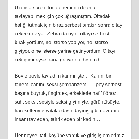
Uzunca süren flört dönemimizde onu
tavlayabilmek için çok uğraşmıştım. Oltadaki
balığı tutmak için biraz serbest bırakır, sonra oltayı
çekersiniz ya.. Zehra da öyle, oltayı serbest
bırakıyordum, ne isterse yapıyor, ne isterse
giyiyor, o ne isterse yerine getiriyordum. Oltayı
çektiğimdeyse bana geliyordu, benimdi.
Böyle böyle tavladım karımı işte… Karım, bir
tanem, canım, seksi şempanzem… Epey serbest,
başına buyruk, fingirdek, erkeklerle hafif flörtöz,
şuh, seksi, sesiyle seksi giyimiyle, görüntüsüyle,
hareketleriyle yatak odasındaymış gibi davranıp
insanı tav eden, tahrik eden bir kadın…
Her neyse, tatil köyüne vardık ve giriş işlemlerimiz