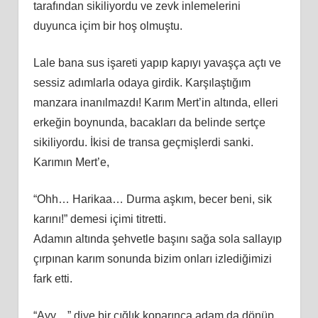
tarafından sikiliyordu ve zevk inlemelerini
duyunca içim bir hoş olmuştu.
Lale bana sus işareti yapıp kapıyı yavaşça açtı ve
sessiz adımlarla odaya girdik. Karşılaştığım
manzara inanılmazdı! Karım Mert’in altında, elleri
erkeğin boynunda, bacakları da belinde sertçe
sikiliyordu. İkisi de transa geçmişlerdi sanki.
Karımın Mert’e,
“Ohh… Harikaa… Durma aşkım, becer beni, sik
karını!” demesi içimi titretti.
Adamın altında şehvetle başını sağa sola sallayıp
çırpınan karım sonunda bizim onları izlediğimizi
fark etti.
“Ayy…” diye bir çığlık koparınca adam da dönüp