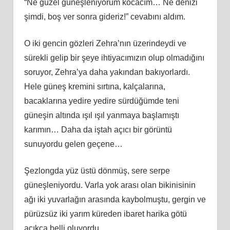
“Ne güzel güneşleniyorum kocacım… Ne denizi
şimdi, boş ver sonra gideriz!” cevabını aldım.
O iki gencin gözleri Zehra’nın üzerindeydi ve
sürekli gelip bir şeye ihtiyacımızın olup olmadığını
soruyor, Zehra’ya daha yakından bakıyorlardı.
Hele güneş kremini sırtına, kalçalarına,
bacaklarına yedire yedire sürdüğümde teni
güneşin altında ışıl ışıl yanmaya başlamıştı
karımın… Daha da iştah açıcı bir görüntü
sunuyordu gelen geçene…
Şezlongda yüz üstü dönmüş, sere serpe
güneşleniyordu. Varla yok arası olan bikinisinin
ağı iki yuvarlağın arasında kaybolmuştu, gergin ve
pürüzsüz iki yarım küreden ibaret harika götü
açıkça belli oluyordu.