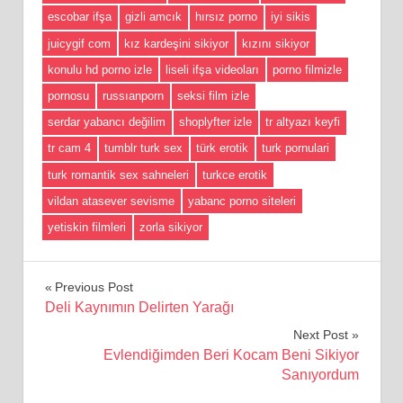
escobar ifşa
gizli amcık
hırsız porno
iyi sikis
juicygif com
kız kardeşini sikiyor
kızını sikiyor
konulu hd porno izle
liseli ifşa videoları
porno filmizle
pornosu
russıanporn
seksi film izle
serdar yabancı değilim
shoplyfter izle
tr altyazı keyfi
tr cam 4
tumblr turk sex
türk erotik
turk pornulari
turk romantik sex sahneleri
turkce erotik
vildan atasever sevisme
yabanc porno siteleri
yetiskin filmleri
zorla sikiyor
Yazı
Previous Post
Deli Kaynımın Delirten Yarağı
gezinmesi
Next Post
Evlendiğimden Beri Kocam Beni Sikiyor
Sanıyordum