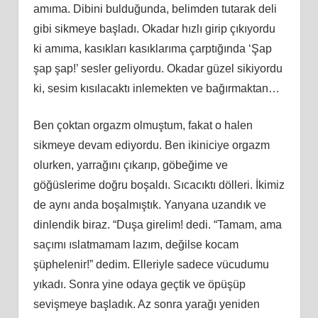
amıma. Dibini bulduğunda, belimden tutarak deli
gibi sikmeye başladı. Okadar hızlı girip çıkıyordu
ki amıma, kasıkları kasıklarıma çarptığında ‘Şap
şap şap!’ sesler geliyordu. Okadar güzel sikiyordu
ki, sesim kısılacaktı inlemekten ve bağırmaktan…
Ben çoktan orgazm olmuştum, fakat o halen
sikmeye devam ediyordu. Ben ikiniciye orgazm
olurken, yarrağını çıkarıp, göbeğime ve
göğüslerime doğru boşaldı. Sıcacıktı dölleri. İkimiz
de aynı anda boşalmıştık. Yanyana uzandık ve
dinlendik biraz. “Duşa girelim! dedi. “Tamam, ama
saçımı ıslatmamam lazım, değilse kocam
şüphelenir!” dedim. Elleriyle sadece vücudumu
yıkadı. Sonra yine odaya geçtik ve öpüşüp
sevişmeye başladık. Az sonra yarağı yeniden