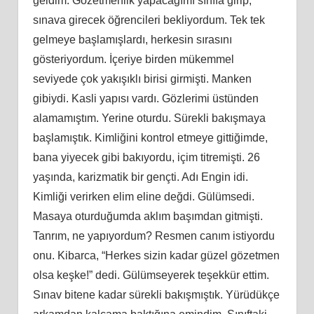
geldim. Gözetmenlik yapacağımı sınıfa girip,
sınava girecek öğrencileri bekliyordum. Tek tek
gelmeye başlamışlardı, herkesin sırasını
gösteriyordum. İçeriye birden mükemmel
seviyede çok yakışıklı birisi girmişti. Manken
gibiydi. Kasli yapısı vardı. Gözlerimi üstünden
alamamıştım. Yerine oturdu. Sürekli bakışmaya
başlamıştık. Kimliğini kontrol etmeye gittiğimde,
bana yiyecek gibi bakıyordu, içim titremişti. 26
yaşında, karizmatik bir gençti. Adı Engin idi.
Kimliği verirken elim eline değdi. Gülümsedi.
Masaya oturduğumda aklım başımdan gitmişti.
Tanrım, ne yapıyordum? Resmen canım istiyordu
onu. Kibarca, “Herkes sizin kadar güzel gözetmen
olsa keşke!” dedi. Gülümseyerek teşekkür ettim.
Sınav bitene kadar sürekli bakışmıştık. Yürüdükçe