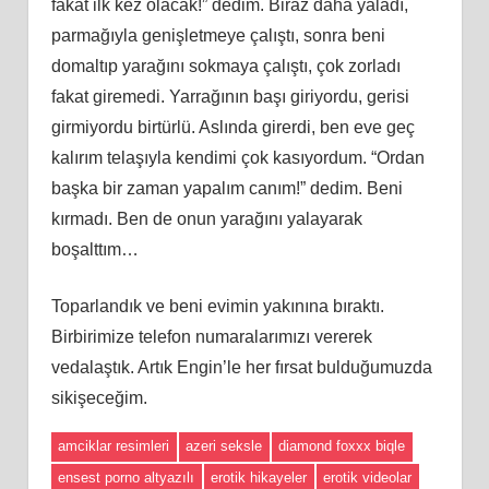
fakat ilk kez olacak!” dedim. Biraz daha yaladı,
parmağıyla genişletmeye çalıştı, sonra beni
domaltıp yarağını sokmaya çalıştı, çok zorladı
fakat giremedi. Yarrağının başı giriyordu, gerisi
girmiyordu birtürlü. Aslında girerdi, ben eve geç
kalırım telaşıyla kendimi çok kasıyordum. “Ordan
başka bir zaman yapalım canım!” dedim. Beni
kırmadı. Ben de onun yarağını yalayarak
boşalttım…
Toparlandık ve beni evimin yakınına bıraktı.
Birbirimize telefon numaralarımızı vererek
vedalaştık. Artık Engin’le her fırsat bulduğumuzda
sikişeceğim.
amciklar resimleri
azeri seksle
diamond foxxx biqle
ensest porno altyazılı
erotik hikayeler
erotik videolar