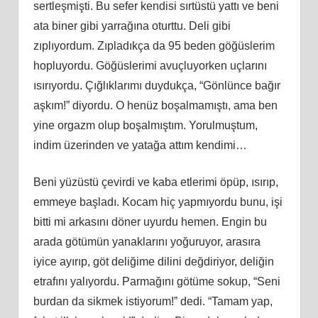
sertleşmişti. Bu sefer kendisi sırtüstü yattı ve beni
ata biner gibi yarrağına oturttu. Deli gibi
zıplıyordum. Zıpladıkça da 95 beden göğüslerim
hopluyordu. Göğüslerimi avuçluyorken uçlarını
ısırıyordu. Çığlıklarımı duydukça, “Gönlünce bağır
aşkım!” diyordu. O henüz boşalmamıştı, ama ben
yine orgazm olup boşalmıştım. Yorulmuştum,
indim üzerinden ve yatağa attım kendimi…
Beni yüzüstü çevirdi ve kaba etlerimi öpüp, ısırıp,
emmeye başladı. Kocam hiç yapmıyordu bunu, işi
bitti mi arkasını döner uyurdu hemen. Engin bu
arada götümün yanaklarını yoğuruyor, arasıra
iyice ayırıp, göt deliğime dilini değdiriyor, deliğin
etrafını yalıyordu. Parmağını götüme sokup, “Seni
burdan da sikmek istiyorum!” dedi. “Tamam yap,