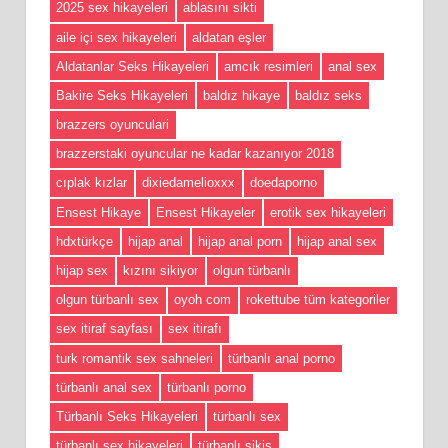
2025 sex hikayeleri
ablasını sikti
aile içi sex hikayeleri
aldatan eşler
Aldatanlar Seks Hikayeleri
amcık resimleri
anal sex
Bakire Seks Hikayeleri
baldız hikaye
baldız seks
brazzers oyunculari
brazzerstaki oyuncular ne kadar kazanıyor 2018
cıplak kızlar
dixiedamelioxxx
doedaporno
Ensest Hikaye
Ensest Hikayeler
erotik sex hikayeleri
hdxtürkçe
hijap anal
hijap anal porn
hijap anal sex
hijap sex
kızını sikiyor
olgun türbanlı
olgun türbanlı sex
oyoh com
rokettube tüm kategoriler
sex itiraf sayfası
sex itirafı
turk romantik sex sahneleri
türbanlı anal porno
türbanlı anal sex
türbanlı porno
Türbanlı Seks Hikayeleri
türbanlı sex
türbanlı sex hikayeleri
türbanlı sikiş