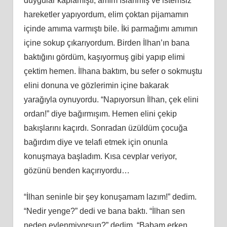
duygular kaplamıştı, amım ıslanmış ve istemsiz
hareketler yapıyordum, elim çoktan pijamamın
içinde amıma varmıştı bile. İki parmağımı amımın
içine sokup çıkarıyordum. Birden İlhan’ın bana
baktığını gördüm, kaşıyormuş gibi yapıp elimi
çektim hemen. İlhana baktım, bu sefer o sokmuştu
elini donuna ve gözlerimin içine bakarak
yarağıyla oynuyordu. “Napıyorsun İlhan, çek elini
ordan!” diye bağırmışım. Hemen elini çekip
bakışlarını kaçırdı. Sonradan üzüldüm çocuğa
bağırdım diye ve telafi etmek için onunla
konuşmaya başladım. Kısa cevplar veriyor,
gözünü benden kaçırıyordu…
“İlhan seninle bir şey konuşamam lazım!” dedim.
“Nedir yenge?” dedi ve bana baktı. “İlhan sen
neden evlenmiyorsun?” dedim. “Babam erken