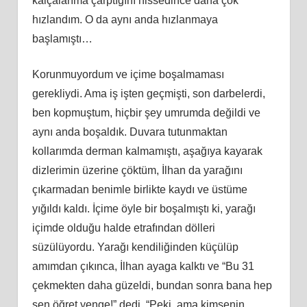
kalçalarıma çarptığını hissedince daha çok
hızlandım. O da aynı anda hızlanmaya
başlamıştı…
Korunmuyordum ve içime boşalmaması
gerekliydi. Ama iş işten geçmişti, son darbelerdi,
ben kopmuştum, hiçbir şey umrumda değildi ve
aynı anda boşaldık. Duvara tutunmaktan
kollarımda derman kalmamıştı, aşağıya kayarak
dizlerimin üzerine çöktüm, İlhan da yarağını
çıkarmadan benimle birlikte kaydı ve üstüme
yığıldı kaldı. İçime öyle bir boşalmıştı ki, yarağı
içimde olduğu halde etrafından dölleri
süzülüyordu. Yarağı kendiliğinden küçülüp
amımdan çıkınca, İlhan ayaga kalktı ve “Bu 31
çekmekten daha güzeldi, bundan sonra bana hep
sen öğret yenge!” dedi. “Peki, ama kimsenin