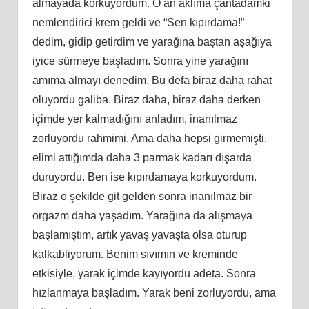
almayada korkuyordum. O an aklıma çantadamki
nemlendirici krem geldi ve “Sen kıpırdama!”
dedim, gidip getirdim ve yarağına baştan aşağıya
iyice sürmeye başladım. Sonra yine yarağını
amıma almayı denedim. Bu defa biraz daha rahat
oluyordu galiba. Biraz daha, biraz daha derken
içimde yer kalmadığını anladım, inanılmaz
zorluyordu rahmimi. Ama daha hepsi girmemişti,
elimi attığımda daha 3 parmak kadarı dışarda
duruyordu. Ben ise kıpırdamaya korkuyordum.
Biraz o şekilde git gelden sonra inanılmaz bir
orgazm daha yaşadım. Yarağına da alışmaya
başlamıştım, artık yavaş yavaşta olsa oturup
kalkabliyorum. Benim sıvımın ve kreminde
etkisiyle, yarak içimde kayıyordu adeta. Sonra
hızlanmaya başladım. Yarak beni zorluyordu, ama