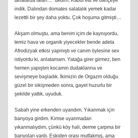
tarlalarda falan…” dedim. Kabul etti ve bahçeye
indik. Dalından domates salatalık yemek kadar
lezettli bir şey daha yoktu. Çok hoşuma gitmişti…
Akşam olmuştu, ama benim içim de kaynıyordu,
temiz hava ve organik yiyecekler bende adeta
Afrodizyak etkisi yapmıştı ve canım öylesine sex
istiyordu ki, anlatamam. Yatağa girer girmez, ben
hemen yapıştım kocamın dudaklarına ve
sevişmeye başladık. İkimizin de Orgazm olduğu
güzel bir sikişmeden sonra, gayet huzurlu bir
şekilde yattık, uyuduk.
Sabah yine erkenden uyandım. Yıkanmak için
banyoya girdim. Kimse uyanmadan
yıkanmalıydım, çünkü köy hali, derme çarpma bir
banyoları vardı. Eskiden orası mutfakmış, ama