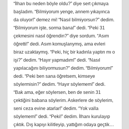
“İlhan bu neden böyle oldu?” diye sert çıkmaya
başladım. “Bilmiyorum yenge, annem yıkayınca
da oluyor!” demez mi! “Nasıl bilmiyorsun?” dedim.
“Bilmiyorum işte, sorma bana!” dedi. “Peki 31
çekmesini nasıl öğrendin?” diye sordum. “Asım
öğretti!” dedi. Asım komuşlarıymış, ama evleri
biraz uzaktaymış. “Peki, hiç bir kadınla yaptın mı o
işi?” dedim. “Hayır yapmadım!” dedi. “Nasıl
yapılacağını biliyormusun?” dedim. “Bilmiyorum!”
dedi. “Peki ben sana öğretsem, kimseye
söylermisin?” dedim. “Hayır söylemem!” dedi.
“Bak ama, eğer söylersen, ben de senin 31
çektiğini babana söylerim. Askerlere de söylerim,
seni ceza evine atarlar!” dedim. “Yok valla
söylemem!” dedi. “Peki!” dedim. İlhanı kurulayıp
çıktık. Dış kapıyı kilitleyip, yattığım odaya geçtik…