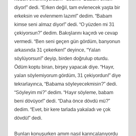
diyor!” dedi. “Erken değil, tam evlenecek yaşta bir
erkeksin ve evlenmem lazım!” dedim. “Babam
kimse seni almaz diyor!” dedi. “O yüzden mi 31
çekiyorsun?” dedim. Bakışlarını kaçırdı ve cevap
vermedi. “Ben seni geçen gün gördüm, banyonun
arkasında 31 çekerken!” deyince, “Yalan
söylüyorsun!” deyip, birden doğrulup oturdu.
Ödüm koptu biran, birşey yapacak diye. “Hayır,
yalan söylemiyorum gördüm, 31 çekiyordun!” diye
tekrarlayınca, “Babama söyleyecekmisin?” dedi.
“Söyleyim mi?” dedim. “Hayır söyleme, babam
beni dövüyor!” dedi. “Daha önce dövdü mü?”
dedim. “Evet, bir kere tarlada yakaladı ve çok
dövdü!” dedi.
Bunları konuşurken amım nasıl karıncalanıyordu