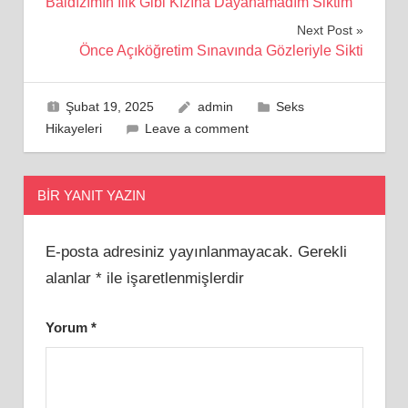
Baldızımın İlik Gibi Kızına Dayanamadım Siktim
gezinmesi
Next Post
Önce Açıköğretim Sınavında Gözleriyle Sikti
Şubat 19, 2025
admin
Seks
Hikayeleri
Leave a comment
BIR YANIT YAZIN
E-posta adresiniz yayınlanmayacak.
Gerekli
alanlar
*
ile işaretlenmişlerdir
Yorum
*