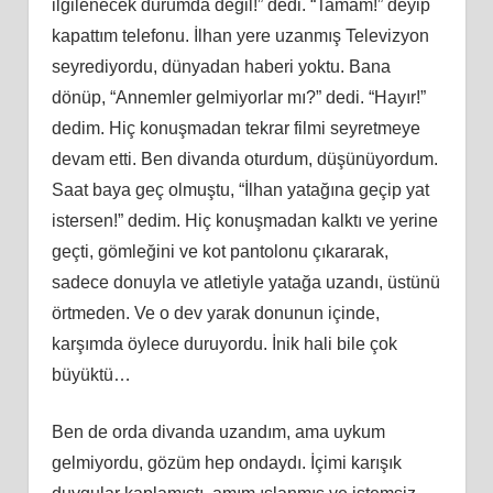
ilgilenecek durumda değil!” dedi. “Tamam!” deyip
kapattım telefonu. İlhan yere uzanmış Televizyon
seyrediyordu, dünyadan haberi yoktu. Bana
dönüp, “Annemler gelmiyorlar mı?” dedi. “Hayır!”
dedim. Hiç konuşmadan tekrar filmi seyretmeye
devam etti. Ben divanda oturdum, düşünüyordum.
Saat baya geç olmuştu, “İlhan yatağına geçip yat
istersen!” dedim. Hiç konuşmadan kalktı ve yerine
geçti, gömleğini ve kot pantolonu çıkararak,
sadece donuyla ve atletiyle yatağa uzandı, üstünü
örtmeden. Ve o dev yarak donunun içinde,
karşımda öylece duruyordu. İnik hali bile çok
büyüktü…
Ben de orda divanda uzandım, ama uykum
gelmiyordu, gözüm hep ondaydı. İçimi karışık