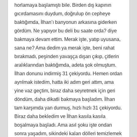
horlamaya başlamıştı bile. Birden dış kapının
gıcırdamasını duydum, doğrulup ön cepheye
baktığımda, İlhan’ı banyonun arkasına giderken
gördüm. Ne yapıyor bu deli bu saate orda? diye
bakmaya devam ettim. Merak işte, yatıp uyusana,
sana ne? Ama dedim ya merak işte, beni rahat
bırakmadı, peşinden yavaşça dışarı çıkıp, çitlerin
aralıklarından baktığımda, adeta şok olmuştum.
İlhan donunu indirmiş 31 çekiyordu. Hemen ordan
ayrılmak istedim, hatta iki adım geri attım, ama
yine vaz geçtim, biraz daha seyretmek için geri
döndüm, daha dikatli bakmaya başladım. İlhan
tam karşımda yan durmuş, hızlı hızlı 31 çekiyordu.
Biraz daha bekledim ve İlhan kasıla kasıla
boşalmaya başladı. Ama asıl şoku işte ondan
sonra yaşadım, sikindeki kalan dölleri temizlemek