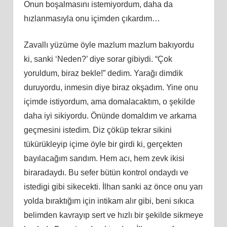
Onun boşalmasını istemiyordum, daha da
hızlanmasıyla onu içimden çıkardım…
Zavallı yüzüme öyle mazlum mazlum bakıyordu
ki, sanki ‘Neden?’ diye sorar gibiydi. “Çok
yoruldum, biraz bekle!” dedim. Yarağı dimdik
duruyordu, inmesin diye biraz okşadım. Yine onu
içimde istiyordum, ama domalacaktım, o şekilde
daha iyi sikiyordu. Önünde domaldım ve arkama
geçmesini istedim. Diz çöküp tekrar sikini
tükürükleyip içime öyle bir girdi ki, gerçekten
bayılacağım sandım. Hem acı, hem zevk ikisi
biraradaydı. Bu sefer bütün kontrol ondaydı ve
istedigi gibi sikecekti. İlhan sanki az önce onu yarı
yolda bıraktığım için intikam alır gibi, beni sıkıca
belimden kavrayıp sert ve hızlı bir şekilde sikmeye