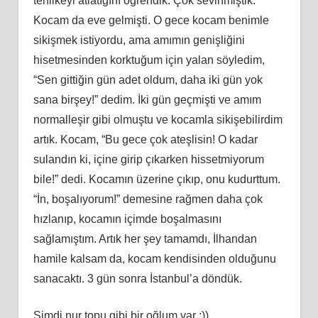
tehlikeyi atlatığını ögrendik. Çok sevinmiştik.
Kocam da eve gelmişti. O gece kocam benimle
sikişmek istiyordu, ama amımın genişliğini
hisetmesinden korktuğum için yalan söyledim,
“Sen gittiğin gün adet oldum, daha iki gün yok
sana birşey!” dedim. İki gün geçmişti ve amım
normalleşir gibi olmuştu ve kocamla sikişebilirdim
artık. Kocam, “Bu gece çok ateşlisin! O kadar
sulandın ki, içine girip çıkarken hissetmiyorum
bile!” dedi. Kocamın üzerine çıkıp, onu kudurttum.
“İn, boşalıyorum!” demesine rağmen daha çok
hızlanıp, kocamın içimde boşalmasını
sağlamıştım. Artık her şey tamamdı, İlhandan
hamile kalsam da, kocam kendisinden olduğunu
sanacaktı. 3 gün sonra İstanbul’a döndük.
Şimdi nur topu gibi bir oğlum var :))