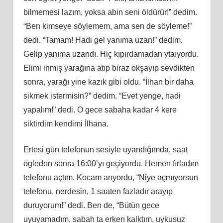
bilmemesi lazım, yoksa abin seni öldürür!” dedim.
“Ben kimseye söylemem, ama sen de söyleme!”
dedi. “Tamam! Hadi gel yanıma uzan!” dedim.
Gelip yanıma uzandı. Hiç kıpırdamadan ytaıyordu.
Elimi inmiş yarağına atıp biraz okşayıp sevdikten
sonra, yarağı yine kazık gibi oldu. “İlhan bir daha
sikmek istermisin?” dedim. “Evet yenge, hadi
yapalım!” dedi. O gece sabaha kadar 4 kere
siktirdim kendimi İlhana.
Ertesi gün telefonun sesiyle uyandığımda, saat
ögleden sonra 16:00’yı geçiyordu. Hemen fırladım
telefonu açtım. Kocam arıyordu, “Niye açmıyorsun
telefonu, nerdesin, 1 saaten fazladır arayıp
duruyorum!” dedi. Ben de, “Bütün gece
uyuyamadım, sabah ta erken kalktım, uykusuz