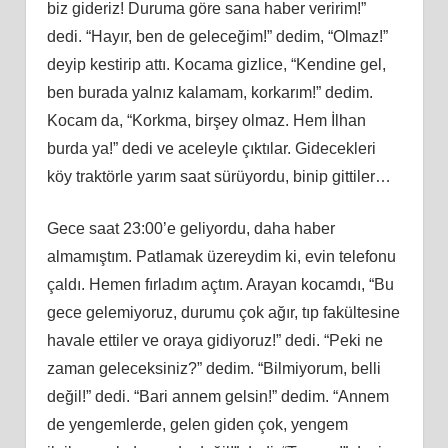
biz gideriz! Duruma göre sana haber veririm!”
dedi. “Hayır, ben de geleceğim!” dedim, “Olmaz!”
deyip kestirip attı. Kocama gizlice, “Kendine gel,
ben burada yalnız kalamam, korkarım!” dedim.
Kocam da, “Korkma, birşey olmaz. Hem İlhan
burda ya!” dedi ve aceleyle çıktılar. Gidecekleri
köy traktörle yarım saat sürüyordu, binip gittiler…
Gece saat 23:00’e geliyordu, daha haber
almamıştım. Patlamak üzereydim ki, evin telefonu
çaldı. Hemen fırladım açtım. Arayan kocamdı, “Bu
gece gelemiyoruz, durumu çok ağır, tıp fakültesine
havale ettiler ve oraya gidiyoruz!” dedi. “Peki ne
zaman geleceksiniz?” dedim. “Bilmiyorum, belli
değil!” dedi. “Bari annem gelsin!” dedim. “Annem
de yengemlerde, gelen giden çok, yengem