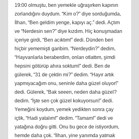
19:00 olmuştu, ben yemekle uğraşırken kapının
zorlandığını duydum. “Kim o?” diye sorduğumda,
İlhan, “Ben geldim yenge, kapıyı aç.” dedi. Açtım
ve “Nerdesin sen?” diye kızdım. Hiç konuşmadan
içeriye girdi, “Ben acıktım!” dedi. Dünden beri
hiçbir yememişti garibim. “Nerdeydin?” dedim,
“Hayvanlarla beraberdim, onları otlattım, şimdi
hepsini götürüp ahıra soktum!” dedi. Ben de
gülerek, “31 de çektin mi?” dedim. “Hayır artık
yapmıyacağım onu, seninle daha güzel oluyor!”
dedi. Gülerek, “Bak seeen, neden daha güzel?
dedim. “İşte sen çok güzel kokuyorsun!” dedi.
Yemeğini koydum, yemek yedikten sonra çay
içtik, “Hadi yatalım!” dedim. “Tamam!” dedi ve
yatağına doğru gitti. Onu bu gece de istiyordum,
hemde daha çok. “İlhan, yine yanımda yatmak