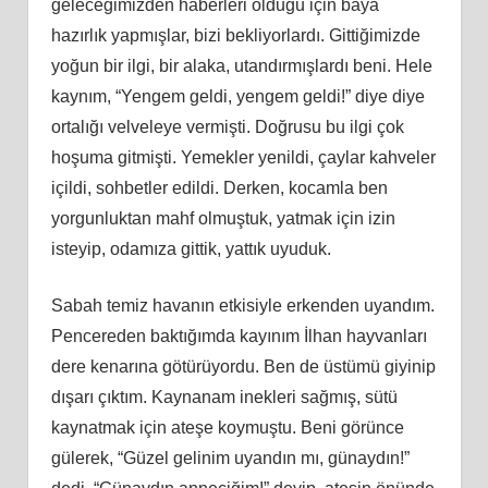
geleceğimizden haberleri olduğu için baya
hazırlık yapmışlar, bizi bekliyorlardı. Gittiğimizde
yoğun bir ilgi, bir alaka, utandırmışlardı beni. Hele
kaynım, “Yengem geldi, yengem geldi!” diye diye
ortalığı velveleye vermişti. Doğrusu bu ilgi çok
hoşuma gitmişti. Yemekler yenildi, çaylar kahveler
içildi, sohbetler edildi. Derken, kocamla ben
yorgunluktan mahf olmuştuk, yatmak için izin
isteyip, odamıza gittik, yattık uyuduk.
Sabah temiz havanın etkisiyle erkenden uyandım.
Pencereden baktığımda kayınım İlhan hayvanları
dere kenarına götürüyordu. Ben de üstümü giyinip
dışarı çıktım. Kaynanam inekleri sağmış, sütü
kaynatmak için ateşe koymuştu. Beni görünce
gülerek, “Güzel gelinim uyandın mı, günaydın!”