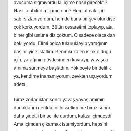
avucuma sığmıyordu ki, içime nasıl girecekti?
Nasıl alabilirdim içime onu? Hem almak için
sabırsızlanıyordum, hemde bana bir şey olur diye
çok korkuyordum. Bütün cesaretimi toplayıp, ata
biner gibi üstüne diz çöktüm. O sadece olacakları
bekliyordu. Elimi bolca tükürükleyip yarağının
başını iyice ıslattım. Benimki zaten ıslak olduğu
için, yarağının gövdesinden kavrayıp yavaşca
amıma sürtmeye başladım. Yok böyle bir delilik
ya, kendime inanamıyorum, zevkten uçuyordum
adeta.
Biraz zorladıktan sonra yavaş yavaş amımın
dudaklarını gerildiğini hissettim. Ve biraz sonra
daha şidettli bir acı ile durdum, kafası içimdeydi.
Ama içimden çıkarmak istemiyordum, hepsini