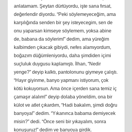
anlatamam. Şeytan dürtüyordu, işte sana fırsat,
değerlendir diyordu. “Peki söylemeyeceğim, ama
karşılığında senden bir şey isteyecegim, sen de
onu yaparsan kimseye söylemem, yoksa abine
de, babana da söylerim!” dedim, ama yüreğim
kalbimden çıkacak gibiydi, nefes alamıyordum,
boğazım düğümleniyordu, daha şimdiden içimi
suçluluk duygusu kaplamıştı. İlhan, “Nedir
yenge?” deyip kalktı, pantolonunu giymeye çalıştı.
“Hayır giyinme, banyo yapmanı istiyorum, çok
kötü kokuyorsun. Ama önce içerden sana temiz iç
çamaşır alalım!” deyip dolaba yöneldim, ona bir
külot ve atlet çıkardım, “Hadi bakalım, şimdi doğru
banyoya!” dedim. “Yıkanınca babama demiyecek
misin?” dedi. “Önce seni bir yıkayalım, sonra
konuşuruz!” dedim ve banyoya girdik.