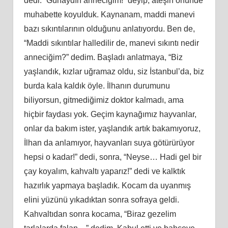
dedi. “Günaydın anneciğim!” deyip, ateşin önünde
muhabette koyulduk. Kaynanam, maddi manevi
bazı sıkıntılarının olduğunu anlatıyordu. Ben de,
“Maddi sıkıntılar halledilir de, manevi sıkıntı nedir
anneciğim?” dedim. Başladı anlatmaya, “Biz
yaşlandık, kızlar uğramaz oldu, siz İstanbul’da, biz
burda kala kaldık öyle. İlhanın durumunu
biliyorsun, gitmediğimiz doktor kalmadı, ama
hiçbir faydası yok. Geçim kaynağımız hayvanlar,
onlar da bakım ister, yaşlandık artık bakamıyoruz,
İlhan da anlamıyor, hayvanları suya götürürüyor
hepsi o kadar!” dedi, sonra, “Neyse… Hadi gel bir
çay koyalım, kahvaltı yaparız!” dedi ve kalktık
hazırlık yapmaya başladık. Kocam da uyanmış
elini yüzünü yıkadıktan sonra sofraya geldi.
Kahvaltıdan sonra kocama, “Biraz gezelim