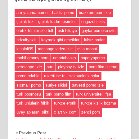
am yalama porno
baldız porno
brazzers porn izle
çiplak kiz
çıplak kadın resimleri
enguzel sikis
erotık fılmler izle full
esli hikaye
gaylar pornosu izle
hdxaltyazili
kaymak gibi amciklar
kilsiz amlar
kissloli99
massage video izle
mila monat
mobil granny porn
notariabanks
papatyaporno
perıscope ızle
pırn
playboy tv izle
porn film izleme
porno hdabla
rokettube tr
seksualni kinolar
sıçmalı porno
suriye sikisi
travesti porno izle
turk poornosu
türk porno film
türk üniversiteli ifşa
turk unlulerin frikik
turkce erotik
turkce kizlik bozma
üvey ablasını sikti
x art vk com
zenci porn
Yazı
Previous Post