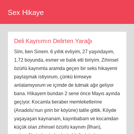
Skip
Sex Hikaye
to
content
Deli Kaynımın Delirten Yarağı
Slm, ben Sinem. 6 yıllık evliyim, 27 yaşındayım,
1.72 boyunda, esmer ve balık etli biriyim. Zihinsel
özürlü kaynımla aramda geçen bir seks hikayemi
paylaşmak istiyorum, çünkü kimseye
anlatamıyorum ve içimde de tutmak ağır geliyor
bana. Hikayem bundan 2 sene önce Mayıs ayında
geçiyor. Kocamla beraber memleketlerine
(Anadolu’nun şirin bir köyüne) tatile gittik. Köyde
yaşayaşan kaynanam, kayınbabam ve kocamdan
küçük olan zihinsel özürlü kaynım (İlhan),