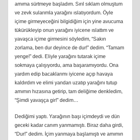
amıma sürtmeye başladım. Sırıl sıklam olmuştum
ve zevk sularımla yarağını ıslatıyordum. Öyle
içime girmeyeceğini bilgidiğim için yine avucuma
tükürükleyip onun yarağını iyicene ıslattım ve
yavaşca içime girmesini söyledim, “Sakın
zorlama, ben dur deyince de dur!” dedim. “Tamam
yenge!” dedi. Eliyle yarağını tutarak içime
sokmaya çalışıyordu, ama başaramıyordu. Ona
yardım edip bacaklarımı iyicene açıp havaya
kaldırdım ve elimi yandan uzatıp yarağını tutup
amımın hızasına getirip, tam deliğime denkledim,
“Şimdi yavaşça gir!” dedim…
Dediğimi yaptı. Yarağının başı içimdeydi ve dün
geceki kadar canım yanmamıştı. Biraz daha girdi,
“Dur!” dedim. İçim yanmaya başlamıştı ve amımın