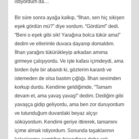
istiyordum da…
Bir süre sonra ayağa kalkıp, “İlhan, sen hiç sikişen
eşek gördün mü?” diye sordum. “Gördüm!” dedi.
“Beni o eşek gibi sik! Yarağına bolca tükür ama!”
dedim ve ellerimle duvara dayanıp domaldım.
İlhan yarağını tükürükleyip arkadan amıma
girmeye çalışıyordu. Ve işte kafası içimdeydi, ama
birden öyle bir abandı ki, gözlerim karardı ve
istemeden de olsa bastım çığlığı. İlhan sesimden
korkup durdu. Kendime geldiğimde, “Tamam
devam et, ama yavaş yavaş!” dedim. Dediğim gibi
yavaşça gidip geliyordu, ama ben zor duruyordum
ve tutunduğum duvardaki beyaz alçıyı
söküyordum. Kendimi geriye ittirerek, tamamını
içime almak istiyordum. Sonunda taşaklarının