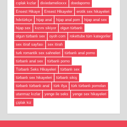
cıplak kızlar
dixiedamelioxxx
doedaporno
Ensest Hikaye
Ensest Hikayeler
erotik sex hikayeleri
hdxtürkçe
hijap anal
hijap anal porn
hijap anal sex
hijap sex
kızını sikiyor
olgun türbanlı
olgun türbanlı sex
oyoh com
rokettube tüm kategoriler
sex itiraf sayfası
sex itirafı
turk romantik sex sahneleri
türbanlı anal porno
türbanlı anal sex
türbanlı porno
Türbanlı Seks Hikayeleri
türbanlı sex
türbanlı sex hikayeleri
türbanlı sikiş
türbanlı türbanlı anal
türk ifşa
türk türbanlı pornoları
utanmaz kızlar
yenge ile seks
yenge sex hikayeleri
çiplak kiz