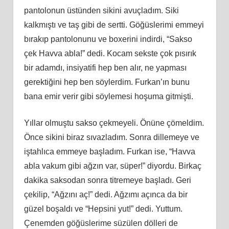
pantolonun üstünden sikini avuçladım. Siki
kalkmıştı ve taş gibi de sertti. Göğüslerimi emmeyi
bırakıp pantolonunu ve boxerini indirdi, “Sakso
çek Havva abla!” dedi. Kocam sekste çok pısırık
bir adamdı, insiyatifi hep ben alır, ne yapması
gerektiğini hep ben söylerdim. Furkan’ın bunu
bana emir verir gibi söylemesi hoşuma gitmişti.
Yıllar olmuştu sakso çekmeyeli. Önüne çömeldim.
Önce sikini biraz sıvazladım. Sonra dillemeye ve
iştahlıca emmeye başladım. Furkan ise, “Havva
abla vakum gibi ağzın var, süper!” diyordu. Birkaç
dakika saksodan sonra titremeye başladı. Geri
çekilip, “Ağzını aç!” dedi. Ağzımı açınca da bir
güzel boşaldı ve “Hepsini yut!” dedi. Yuttum.
Çenemden göğüslerime süzülen dölleri de