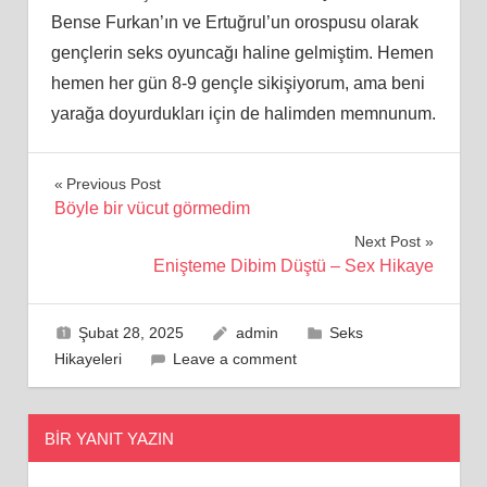
Bense Furkan’ın ve Ertuğrul’un orospusu olarak
gençlerin seks oyuncağı haline gelmiştim. Hemen
hemen her gün 8-9 gençle sikişiyorum, ama beni
yarağa doyurdukları için de halimden memnunum.
Yazı
Previous Post
Böyle bir vücut görmedim
gezinmesi
Next Post
Enişteme Dibim Düştü – Sex Hikaye
Şubat 28, 2025
admin
Seks
Hikayeleri
Leave a comment
BIR YANIT YAZIN