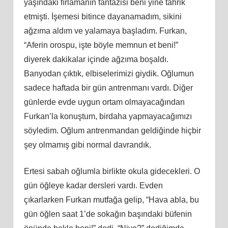
yaşındaki fırlamanın fantazisi beni yine tahrik
etmişti. İşemesi bitince dayanamadım, sikini
ağzıma aldım ve yalamaya başladım. Furkan,
“Aferin orospu, işte böyle memnun et beni!”
diyerek dakikalar içinde ağzıma boşaldı.
Banyodan çıktık, elbiselerimizi giydik. Oğlumun
sadece haftada bir gün antrenmanı vardı. Diğer
günlerde evde uygun ortam olmayacağından
Furkan’la konuştum, birdaha yapmayacağımızı
söyledim. Oğlum antrenmandan geldiğinde hiçbir
şey olmamış gibi normal davrandık.
Ertesi sabah oğlumla birlikte okula gidecekleri. O
gün öğleye kadar dersleri vardı. Evden
çıkarlarken Furkan mutfağa gelip, “Hava abla, bu
gün öğlen saat 1’de sokağın başındaki büfenin