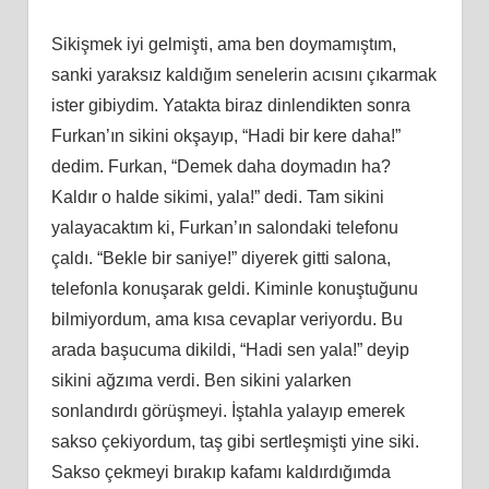
Sikişmek iyi gelmişti, ama ben doymamıştım,
sanki yaraksız kaldığım senelerin acısını çıkarmak
ister gibiydim. Yatakta biraz dinlendikten sonra
Furkan’ın sikini okşayıp, “Hadi bir kere daha!”
dedim. Furkan, “Demek daha doymadın ha?
Kaldır o halde sikimi, yala!” dedi. Tam sikini
yalayacaktım ki, Furkan’ın salondaki telefonu
çaldı. “Bekle bir saniye!” diyerek gitti salona,
telefonla konuşarak geldi. Kiminle konuştuğunu
bilmiyordum, ama kısa cevaplar veriyordu. Bu
arada başucuma dikildi, “Hadi sen yala!” deyip
sikini ağzıma verdi. Ben sikini yalarken
sonlandırdı görüşmeyi. İştahla yalayıp emerek
sakso çekiyordum, taş gibi sertleşmişti yine siki.
Sakso çekmeyi bırakıp kafamı kaldırdığımda