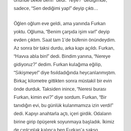
önünde bekle beni!” dedi. “Niye?” dediğimde,
sadece, “Sen dediğimi yap!” deyip çıktı…
Öğlen oğlum eve geldi, ama yanında Furkan
yoktu. Oğluma, “Benim çarşıda işim var!” deyip
evden çıktım. Saat tam 1’de büfenin önündeydim.
Az sonra bir taksi durdu, arka kapı açıldı. Furkan,
“Havva abla bin!” dedi. Bindim yanına, “Nereye
gidiyoruz?” dedim. Furkan kulağıma eğilip,
“Sikişmeye!” diye fısıldadığında heycanlanmıştım.
Birkaç kilometre gittikten sonra müstakil bir evin
önde durduk. Taksiden inince, “Neresi burası
Furkan, kimin evi?” diye sordum. Furkan, “Bir
tanıdığın evi, bu günlük kulanmamıza izin verdi!”
dedi. Kapıyı anahtarla açtı, içeri girdik. Odaların
birine girip öpüşerek soyunmaya başladık. İkimiz
de çırılçıplak kalınca ben Furkan’a sakso