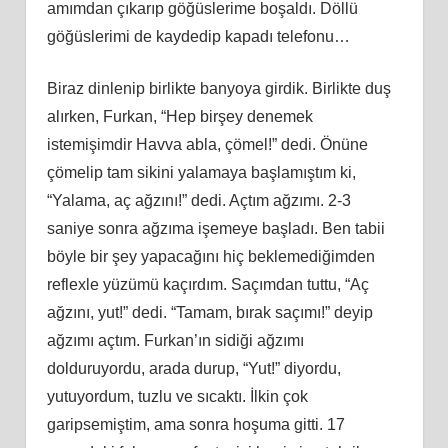
amımdan çıkarıp göğüslerime boşaldı. Döllü
göğüslerimi de kaydedip kapadı telefonu…
Biraz dinlenip birlikte banyoya girdik. Birlikte duş
alırken, Furkan, “Hep birşey denemek
istemişimdir Havva abla, çömel!” dedi. Önüne
çömelip tam sikini yalamaya başlamıştım ki,
“Yalama, aç ağzını!” dedi. Açtım ağzımı. 2-3
saniye sonra ağzıma işemeye başladı. Ben tabii
böyle bir şey yapacağını hiç beklemediğimden
reflexle yüzümü kaçırdım. Saçımdan tuttu, “Aç
ağzını, yut!” dedi. “Tamam, bırak saçımı!” deyip
ağzımı açtım. Furkan’ın sidiği ağzımı
dolduruyordu, arada durup, “Yut!” diyordu,
yutuyordum, tuzlu ve sıcaktı. İlkin çok
garipsemiştim, ama sonra hoşuma gitti. 17