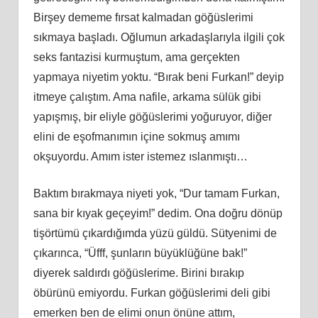
Birşey dememe fırsat kalmadan göğüslerimi
sıkmaya başladı. Oğlumun arkadaşlarıyla ilgili çok
seks fantazisi kurmuştum, ama gerçekten
yapmaya niyetim yoktu. “Bırak beni Furkan!” deyip
itmeye çalıştım. Ama nafile, arkama sülük gibi
yapışmış, bir eliyle göğüslerimi yoğuruyor, diğer
elini de eşofmanımın içine sokmuş amımı
okşuyordu. Amım ister istemez ıslanmıştı…
Baktım bırakmaya niyeti yok, “Dur tamam Furkan,
sana bir kıyak geçeyim!” dedim. Ona doğru dönüp
tişörtümü çıkardığımda yüzü güldü. Sütyenimi de
çıkarınca, “Üfff, şunların büyüklüğüne bak!”
diyerek saldırdı göğüslerime. Birini bırakıp
öbürünü emiyordu. Furkan göğüslerimi deli gibi
emerken ben de elimi onun önüne attım,