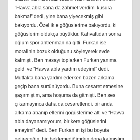
“Havva abla sana da zahmet verdim, kusura
bakma!” dedi, yine bana yiyecekmiş gibi
bakıyordu. Özellikle göğüslerime bakıyordu, ki
göğüslerim oldukça büyüktür. Kahvaltıdan sonra
oğlum spor antrenmanına gitti, Furkan ise
moralinin bozuk olduğunu söyleyerek evde
kalmıştı. Ben masayı toplarken Furkan yanıma
geldi ve “Havva abla yardım edeyim!” dedi.
Mutfakta bana yardım ederken bazen arkama
geçip bana sürtünüyordu. Buna cesaret etmesine
şaşırmıştım, ama hoşuma da gitmişti. Ben ses
çıkarmayınca daha da cesaretlendi, bir anda
arkama abanıp ellerini göğüslerime attı ve “Havva
abla dayanamıyorum, bir kere göğüslerini
emeyim!” dedi. Ben Furkan’ın işi bu boyuta
getireceğini hiç beklemediğimden dona kalmıştım.