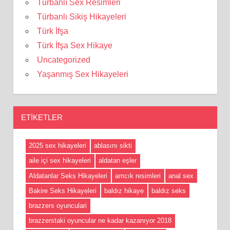
Türbanlı Sex Resimleri
Türbanlı Sikiş Hikayeleri
Türk İfşa
Türk İfşa Sex Hikaye
Uncategorized
Yaşanmış Sex Hikayeleri
ETIKETLER
2025 sex hikayeleri
ablasını sikti
aile içi sex hikayeleri
aldatan eşler
Aldatanlar Seks Hikayeleri
amcık resimleri
anal sex
Bakire Seks Hikayeleri
baldız hikaye
baldız seks
brazzers oyunculari
brazzerstaki oyuncular ne kadar kazanıyor 2018