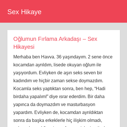
Skip
Sex Hikaye
to
content
Oğlumun Fırlama Arkadaşı – Sex
Hikayesi
Merhaba ben Havva. 36 yaşındayım. 2 sene önce
kocamdan ayrıldım, lisede okuyan oğlum ile
yaşıyordum. Evliyken de aşırı seks seven bir
kadındım ve hiçbir zaman sekse doymazdım.
Kocamla seks yaptıktan sonra, ben hep, “Hadi
birdaha yapalım!” diye ısrar ederdim. Bir daha
yapınca da doymazdım ve masturbasyon
yapardım. Evliyken de, kocamdan ayrıldıktan
sonra da başka erkeklerle hiç ilişkim olmadı,