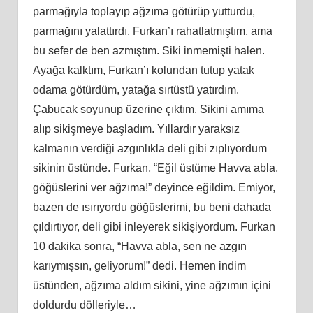
parmağıyla toplayıp ağzıma götürüp yutturdu,
parmağını yalattırdı. Furkan’ı rahatlatmıştım, ama
bu sefer de ben azmıştım. Siki inmemişti halen.
Ayağa kalktım, Furkan’ı kolundan tutup yatak
odama götürdüm, yatağa sırtüstü yatırdım.
Çabucak soyunup üzerine çıktım. Sikini amıma
alıp sikişmeye başladım. Yıllardır yaraksız
kalmanın verdiği azgınlıkla deli gibi zıplıyordum
sikinin üstünde. Furkan, “Eğil üstüme Havva abla,
göğüslerini ver ağzıma!” deyince eğildim. Emiyor,
bazen de ısırıyordu göğüslerimi, bu beni dahada
çıldırtıyor, deli gibi inleyerek sikişiyordum. Furkan
10 dakika sonra, “Havva abla, sen ne azgın
karıymışsın, geliyorum!” dedi. Hemen indim
üstünden, ağzıma aldım sikini, yine ağzımın içini
doldurdu dölleriyle…