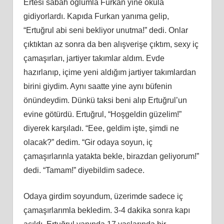
Ertesi sabah oğlumla Furkan yine okula
gidiyorlardı. Kapıda Furkan yanıma gelip,
“Ertuğrul abi seni bekliyor unutma!” dedi. Onlar
çıktıktan az sonra da ben alışverişe çıktım, sexy iç
çamaşırları, jartiyer takımlar aldım. Evde
hazırlanıp, içime yeni aldığım jartiyer takımlardan
birini giydim. Aynı saatte yine aynı büfenin
önündeydim. Dünkü taksi beni alıp Ertuğrul’un
evine götürdü. Ertuğrul, “Hoşgeldin güzelim!”
diyerek karşıladı. “Eee, geldim işte, şimdi ne
olacak?” dedim. “Gir odaya soyun, iç
çamaşırlarınla yatakta bekle, birazdan geliyorum!”
dedi. “Tamam!” diyebildim sadece.
Odaya girdim soyundum, üzerimde sadece iç
çamaşırlarımla bekledim. 3-4 dakika sonra kapı