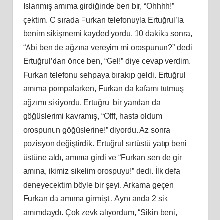
Islanmış amıma girdiğinde ben bir, “Ohhhh!”
çektim. O sırada Furkan telefonuyla Ertuğrul’la
benim sikişmemi kaydediyordu. 10 dakika sonra,
“Abi ben de ağzına vereyim mi orospunun?” dedi.
Ertuğrul’dan önce ben, “Gel!” diye cevap verdim.
Furkan telefonu sehpaya bırakıp geldi. Ertuğrul
amıma pompalarken, Furkan da kafamı tutmuş
ağzımı sikiyordu. Ertuğrul bir yandan da
göğüslerimi kavramış, “Offf, hasta oldum
orospunun göğüslerine!” diyordu. Az sonra
pozisyon değiştirdik. Ertuğrul sırtüstü yatıp beni
üstüne aldı, amıma girdi ve “Furkan sen de gir
amına, ikimiz sikelim orospuyu!” dedi. İlk defa
deneyecektim böyle bir şeyi. Arkama geçen
Furkan da amıma girmişti. Aynı anda 2 sik
amımdaydı. Çok zevk alıyordum, “Sikin beni,