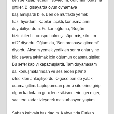
ben de kalabileceğini söyledim. Oğlumun odasına
gittiler. Bilgisayarda oyun oynamaya
başlamışlardı bile. Ben de mutfakta yemek
hazırlıyordum. Kapıları açıktı, konuşmalarını
duyabiliyordum. Furkan oğluma, “Bugün
bizimkiler bir orospu bulmuş, süpermiş, sikelim
mi?” diyordu. Oğlum da, “Ben orospuya gitmem!”
diyordu. Akşam yemek yedikten sonra onlar yine
bilgisayara takılmak için oğlumun odasına gittiler.
Bu sefer kapıyı kapatmışlardı. Tam duyamasam
da, konuşmalarından ve seslerden pørnø
izledikleri anlaşılıyordu. O gece ben de yatak
odama gittim. Laptopumdan pørnø sitelerine girip,
olgun kadınların gençlerle sikişmelerini gece geç
saatlere kadar izleyerek masturbasyon yaptım…
Sabah kahvaltı hazırladım. Kahvaltıda Furkan,