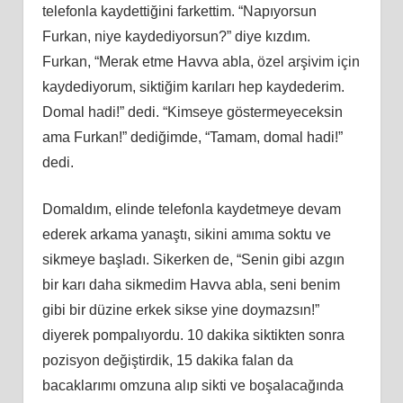
telefonla kaydettiğini farkettim. “Napıyorsun
Furkan, niye kaydediyorsun?” diye kızdım.
Furkan, “Merak etme Havva abla, özel arşivim için
kaydediyorum, siktiğim karıları hep kaydederim.
Domal hadi!” dedi. “Kimseye göstermeyeceksin
ama Furkan!” dediğimde, “Tamam, domal hadi!”
dedi.
Domaldım, elinde telefonla kaydetmeye devam
ederek arkama yanaştı, sikini amıma soktu ve
sikmeye başladı. Sikerken de, “Senin gibi azgın
bir karı daha sikmedim Havva abla, seni benim
gibi bir düzine erkek sikse yine doymazsın!”
diyerek pompalıyordu. 10 dakika siktikten sonra
pozisyon değiştirdik, 15 dakika falan da
bacaklarımı omzuna alıp sikti ve boşalacağında