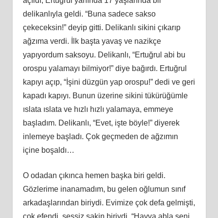
açıldı, Ertuğrul yanında 17 yaşlarında bir
delikanlıyla geldi. “Buna sadece sakso
çekeceksin!” deyip gitti. Delikanlı sikini çıkarıp
ağzıma verdi. İlk başta yavaş ve nazikçe
yapıyordum saksoyu. Delikanlı, “Ertuğrul abi bu
orospu yalamayı bilmiyor!” diye bağırdı. Ertuğrul
kapıyı açıp, “İşini düzgün yap orospu!” dedi ve geri
kapadı kapıyı. Bunun üzerine sikini tükürüğümle
ıslata ıslata ve hızlı hızlı yalamaya, emmeye
başladım. Delikanlı, “Evet, işte böyle!” diyerek
inlemeye başladı. Çok geçmeden de ağzımın
içine boşaldı…
O odadan çıkınca hemen başka biri geldi.
Gözlerime inanamadım, bu gelen oğlumun sınıf
arkadaşlarından biriydi. Evimize çok defa gelmişti,
çok efendi, sessiz sakin biriydi. “Havva abla seni