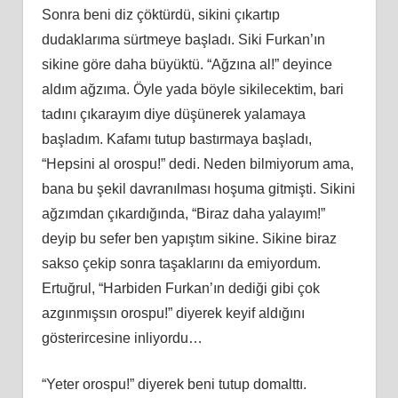
Sonra beni diz çöktürdü, sikini çıkartıp
dudaklarıma sürtmeye başladı. Siki Furkan’ın
sikine göre daha büyüktü. “Ağzına al!” deyince
aldım ağzıma. Öyle yada böyle sikilecektim, bari
tadını çıkarayım diye düşünerek yalamaya
başladım. Kafamı tutup bastırmaya başladı,
“Hepsini al orospu!” dedi. Neden bilmiyorum ama,
bana bu şekil davranılması hoşuma gitmişti. Sikini
ağzımdan çıkardığında, “Biraz daha yalayım!”
deyip bu sefer ben yapıştım sikine. Sikine biraz
sakso çekip sonra taşaklarını da emiyordum.
Ertuğrul, “Harbiden Furkan’ın dediği gibi çok
azgınmışsın orospu!” diyerek keyif aldığını
gösterircesine inliyordu…
“Yeter orospu!” diyerek beni tutup domalttı.