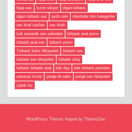
hijap sex
kızını sikiyor
olgun türbanlı
olgun türbanlı sex
oyoh com
rokettube tüm kategoriler
sex itiraf sayfası
sex itirafı
turk romantik sex sahneleri
türbanlı anal porno
türbanlı anal sex
türbanlı porno
Türbanlı Seks Hikayeleri
türbanlı sex
türbanlı sex hikayeleri
türbanlı sikiş
türbanlı türbanlı anal
türk ifşa
türk türbanlı pornoları
utanmaz kızlar
yenge ile seks
yenge sex hikayeleri
çiplak kiz
WordPress Theme: Napoli by ThemeZee.