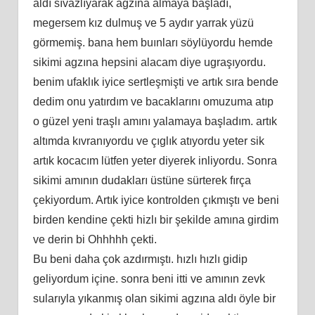
aldı sıvazlıyarak agzına almaya başladı,
megersem kız dulmuş ve 5 aydır yarrak yüzü
görmemiş. bana hem buınları söylüyordu hemde
sikimi agzına hepsini alacam diye ugraşıyordu.
benim ufaklık iyice sertleşmişti ve artık sıra bende
dedim onu yatırdım ve bacaklarını omuzuma atıp
o güzel yeni traşlı amını yalamaya başladım. artık
altımda kıvranıyordu ve çıglık atıyordu yeter sik
artık kocacım lütfen yeter diyerek inliyordu. Sonra
sikimi amının dudakları üstüne sürterek fırça
çekiyordum. Artık iyice kontrolden çıkmıştı ve beni
birden kendine çekti hizlı bir şekilde amına girdim
ve derin bi Ohhhhh çekti.
Bu beni daha çok azdırmıştı. hızlı hızlı gidip
geliyordum içine. sonra beni itti ve amının zevk
sularıyla yıkanmış olan sikimi agzına aldı öyle bir