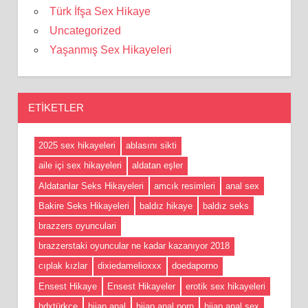
Türk İfşa Sex Hikaye
Uncategorized
Yaşanmış Sex Hikayeleri
ETIKETLER
2025 sex hikayeleri
ablasını sikti
aile içi sex hikayeleri
aldatan eşler
Aldatanlar Seks Hikayeleri
amcık resimleri
anal sex
Bakire Seks Hikayeleri
baldız hikaye
baldız seks
brazzers oyunculari
brazzerstaki oyuncular ne kadar kazanıyor 2018
cıplak kızlar
dixiedamelioxxx
doedaporno
Ensest Hikaye
Ensest Hikayeler
erotik sex hikayeleri
hdxtürkçe
hijap anal
hijap anal porn
hijap anal sex