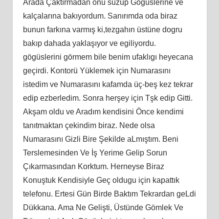
Arada Çaktırmadan onu süzüp Gögüslerine ve
kalçalarına bakıyordum. Sanırımda oda biraz
bunun farkına varmış ki,tezgahın üstüne dogru
bakıp dahada yaklaşıyor ve egiliyordu.
gögüslerini görmem bile benim ufaklıgı heyecana
geçirdi. Kontorü Yüklemek için Numarasını
istedim ve Numarasını kafamda üç-beş kez tekrar
edip ezberledim. Sonra herşey için Tşk edip Gitti.
Akşam oldu ve Aradım kendisini Önce kendimi
tanıtmaktan çekindim biraz. Nede olsa
Numarasını Gizli Bire Şekilde aLmıştım. Beni
Terslemesinden Ve İş Yerime Gelip Sorun
Çıkarmasından Korktum. Herneyse Biraz
Konuştuk Kendisiyle Geç oldugu için kapattık
telefonu. Ertesi Gün Birde Baktım Tekrardan geLdi
Dükkana. Ama Ne Gelişti, Üstünde Gömlek Ve