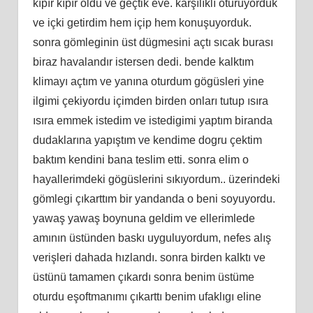
kıpır kıpır oldu ve geçtik eve. karşılıklı oturuyorduk
ve içki getirdim hem içip hem konuşuyorduk.
sonra gömleginin üst dügmesini açtı sıcak burası
biraz havalandır istersen dedi. bende kalktım
klimayı açtım ve yanına oturdum gögüsleri yine
ilgimi çekiyordu içimden birden onları tutup ısıra
ısıra emmek istedim ve istedigimi yaptım biranda
dudaklarına yapıştım ve kendime dogru çektim
baktım kendini bana teslim etti. sonra elim o
hayallerimdeki gögüslerini sıkıyordum.. üzerindeki
gömlegi çıkarttım bir yandanda o beni soyuyordu.
yawaş yawaş boynuna geldim ve ellerimlede
amının üstünden baskı uyguluyordum, nefes alış
verişleri dahada hızlandı. sonra birden kalktı ve
üstünü tamamen çıkardı sonra benim üstüme
oturdu eşoftmanımı çıkarttı benim ufaklıgı eline