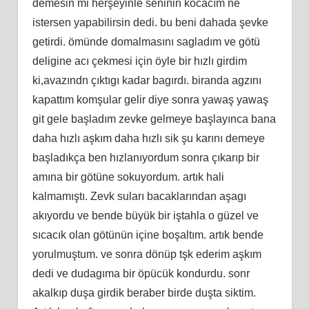
demesin mi herşeyinle seninin kocacım ne
istersen yapabilirsin dedi. bu beni dahada şevke
getirdi. ömünde domalmasını sagladım ve götü
deligine acı çekmesi için öyle bir hızlı girdim
ki,avazındn çıktıgı kadar bagırdı. biranda agzını
kapattım komşular gelir diye sonra yawaş yawaş
git gele başladım zevke gelmeye başlayınca bana
daha hızlı aşkım daha hızlı sik şu karını demeye
başladıkça ben hızlanıyordum sonra çıkarıp bir
amına bir götüne sokuyordum. artık hali
kalmamıştı. Zevk suları bacaklarından aşagı
akıyordu ve bende büyük bir iştahla o güzel ve
sıcacık olan götünün içine boşaltım. artık bende
yorulmuştum. ve sonra dönüp tşk ederim aşkım
dedi ve dudagıma bir öpücük kondurdu. sonr
akalkıp duşa girdik beraber birde duşta siktim.