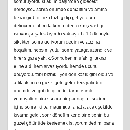
somuruyordu ki aklım başımdan gidecekti
nerdeyse.. sonra önümde domalttım ve amına
tekrar girdim. hızlı hızlı gidip geliyordum
deliriyordu altımda kontrolden çıkmış yastıgı
ısırıyor çarşafı sıkıyordu yaklaşık bi 10 dk böyle
siktikten sonra geliyorum dedim ve agzına
boşaltım. hepsini yuttu. sonra yataga uzandık ve
birer sigara yaktık.Sonra benim ufaklıgı tekrar
eline aldı hem sıvazlıyordu hemde ucunu
öpüyordu. tabi bizmki yeniden kazık gibi oldu ve
artık aklıma o güzel götü geldi. ters yatırdım
önümde ve göt deligini dil darbelerimle
yumuşattım biraz sonra bir parmagımı soktum
içine sonra iki parmagımıda rahat alacak şekilde
kıvama geldi. sonr döndüm kendisine senin bu
güzel götünüde keşfetmek istiyorum dedim. bana