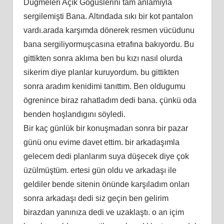
Dügmeleri Açık Gögüslerini tam anlamıyla
sergilemişti Bana. Altındada sıkı bir kot pantalon
vardı.arada karşımda dönerek resmen vücüdunu
bana sergiliyormuşcasına etrafına bakıyordu. Bu
gittikten sonra aklıma ben bu kızı nasıl olurda
sikerim diye planlar kuruyordum. bu gittikten
sonra aradım kenidimi tanıttım. Ben oldugumu
ögrenince biraz rahatladım dedi bana. çünkü oda
benden hoşlandıgını söyledi.
Bir kaç günlük bir konuşmadan sonra bir pazar
günü onu evime davet ettim. bir arkadaşımla
gelecem dedi planlarım suya düşecek diye çok
üzülmüştüm. ertesi gün oldu ve arkadaşı ile
geldiler bende sitenin önünde karşıladım onları
sonra arkadaşı dedi siz geçin ben gelirim
birazdan yanınıza dedi ve uzaklaştı. o an içim