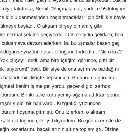
a içtin kendinden geçtin. Ayakta bile duramıyordun, odana
” diye takılınca, Serpil, “Saçmalama!, sadece 55 kiloyum,
e kilolu denmesinden hoşlanmadıkları için özlllikle böyle
gülmeye başladı. O akşam birşey olmamış gibi
er normal şekilde geçiyordu. O işine gidip gelirken, ben
yla buluşmaya devam ederken, bu buluşmalar bazen geç
öndüğünde yüzünün asık olduğunu farkettim. “Ne o kız?
k birşey!” dedi, ama bira içtiğimi görünce, gitti bir
k istiyorum!” dedi. Bir şişe de ona açtım ve bardağını
başladı, bir dikişte hepsini içti. Bu durumu görünce,
içmesi benim işime geliyordu, geçenki gibi sarhoş
ldurdum. Bir iki tane kuru yemiş ağzına attıktan sonra,
ışmış gibi bir hali vardı. Kızgınlığı yüzünden
u durum hoşuma gitmişti. Onu izlerken, o akşam
 sahip olduğunu çok iyi biliyordum. Bu gün üzerinde diz
ğin kenarlarını, bacaklarının altına toplamıştı. Dizine