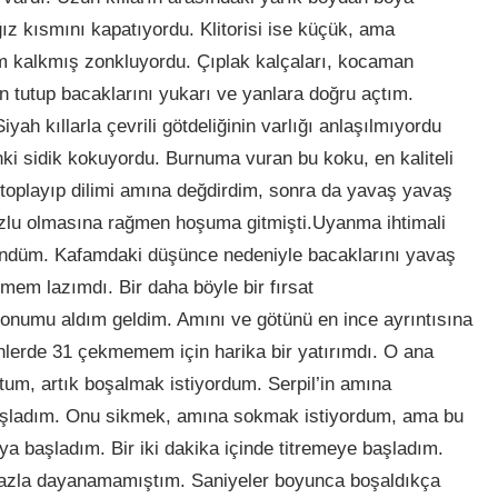
ız kısmını kapatıyordu. Klitorisi ise küçük, ama
m kalkmış zonkluyordu. Çıplak kalçaları, kocaman
 tutup bacaklarını yukarı ve yanlara doğru açtım.
yah kıllarla çevrili götdeliğinin varlığı anlaşılmıyordu
ki sidik kokuyordu. Burnuma vuran bu koku, en kaliteli
 toplayıp dilimi amına değdirdim, sonra da yavaş yavaş
uzlu olmasına rağmen hoşuma gitmişti.Uyanma ihtimali
şündüm. Kafamdaki düşünce nedeniyle bacaklarını yavaş
mem lazımdı. Bir daha böyle bir fırsat
fonumu aldım geldim. Amını ve götünü en ince ayrıntısına
ünlerde 31 çekmemem için harika bir yatırımdı. O ana
um, artık boşalmak istiyordum. Serpil’in amına
 başladım. Onu sikmek, amına sokmak istiyordum, ama bu
ya başladım. Bir iki dakika içinde titremeye başladım.
fazla dayanamamıştım. Saniyeler boyunca boşaldıkça