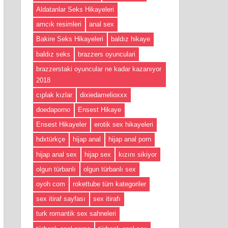
Aldatanlar Seks Hikayeleri
amcık resimleri
anal sex
Bakire Seks Hikayeleri
baldız hikaye
baldız seks
brazzers oyunculari
brazzerstaki oyuncular ne kadar kazanıyor
2018
cıplak kızlar
dixiedamelioxxx
doedaporno
Ensest Hikaye
Ensest Hikayeler
erotik sex hikayeleri
hdxtürkçe
hijap anal
hijap anal porn
hijap anal sex
hijap sex
kızını sikiyor
olgun türbanlı
olgun türbanlı sex
oyoh com
rokettube tüm kategoriler
sex itiraf sayfası
sex itirafı
turk romantik sex sahneleri