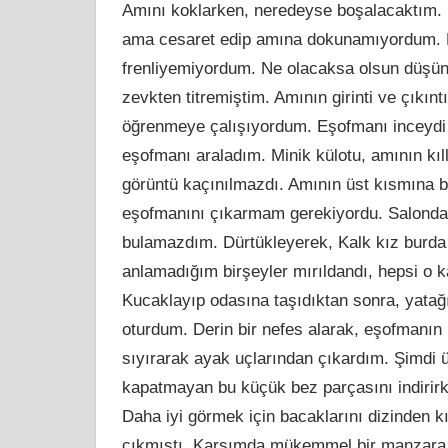
Amını koklarken, neredeyse boşalacaktım. 
ama cesaret edip amına dokunamıyordum. B
frenliyemiyordum. Ne olacaksa olsun düşü
zevkten titremiştim. Amının girinti ve çıkınt
öğrenmeye çalışıyordum. Eşofmanı inceydi 
eşofmanı araladım. Minik külotu, amının kıll
görüntü kaçınılmazdı. Amının üst kısmına b
eşofmanını çıkarmam gerekiyordu. Salonda
bulamazdım. Dürtükleyerek, Kalk kız burda 
anlamadığım birşeyler mırıldandı, hepsi o k
Kucaklayıp odasına taşıdıktan sonra, yatağın
oturdum. Derin bir nefes alarak, eşofmanın 
sıyırarak ayak uçlarından çıkardım. Şimdi ü
kapatmayan bu küçük bez parçasını indirir
Daha iyi görmek için bacaklarını dizinden 
çıkmıştı. Karşımda mükemmel bir manzara v