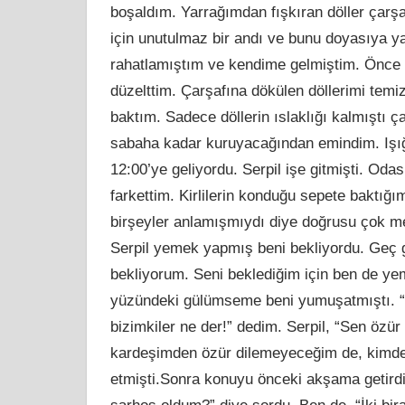
boşaldım. Yarrağımdan fışkıran döller çarşa
için unutulmaz bir andı ve bunu doyasıya y
rahatlamıştım ve kendime gelmiştim. Önce t
düzelttim. Çarşafına dökülen döllerimi temi
baktım. Sadece döllerin ıslaklığı kalmıştı ç
sabaha kadar kuruyacağından emindim. Işığ
12:00’ye geliyordu. Serpil işe gitmişti. Odas
farkettim. Kirlilerin konduğu sepete baktığ
birşeyler anlamışmıydı diye doğrusu çok m
Serpil yemek yapmış beni bekliyordu. Geç ge
bekliyorum. Seni beklediğim için ben de yem
yüzündeki gülümseme beni yumuşatmıştı. “Ö
bizimkiler ne der!” dedim. Serpil, “Sen özür 
kardeşimden özür dilemeyeceğim de, kimden
etmişti.Sonra konuyu önceki akşama getird