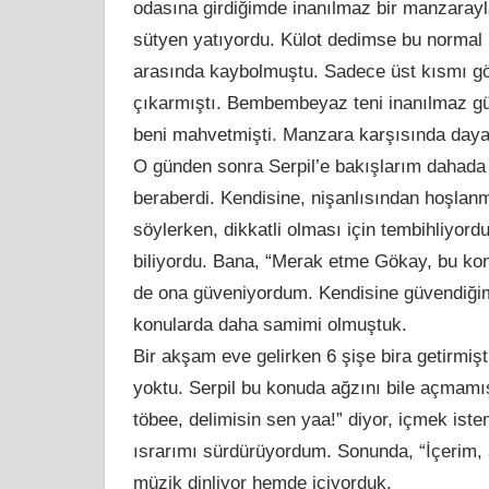
odasına girdiğimde inanılmaz bir manzarayl
sütyen yatıyordu. Külot dedimse bu normal bi
arasında kaybolmuştu. Sadece üst kısmı gör
çıkarmıştı. Bembembeyaz teni inanılmaz güz
beni mahvetmişti. Manzara karşısında day
O günden sonra Serpil’e bakışlarım dahada d
beraberdi. Kendisine, nişanlısından hoşla
söylerken, dikkatli olması için tembihliyord
biliyordu. Bana, “Merak etme Gökay, bu kon
de ona güveniyordum. Kendisine güvendiğim
konularda daha samimi olmuştuk.
Bir akşam eve gelirken 6 şişe bira getirm
yoktu. Serpil bu konuda ağzını bile açmamış
töbee, delimisin sen yaa!” diyor, içmek iste
ısrarımı sürdürüyordum. Sonunda, “İçerim,
müzik dinliyor hemde içiyorduk.