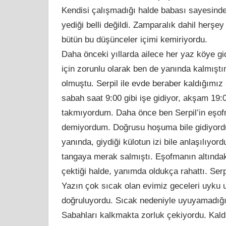
Kendisi çalışmadığı halde babası sayesinde
yediği belli değildi. Zamparalık dahil herşey
bütün bu düşünceler içimi kemiriyordu.
Daha önceki yıllarda ailece her yaz köye gide
için zorunlu olarak ben de yanında kalmışt
olmuştu. Serpil ile evde beraber kaldığımız
sabah saat 9:00 gibi işe gidiyor, akşam 19
takmıyordum. Daha önce ben Serpil’in eşofm
demiyordum. Doğrusu hoşuma bile gidiyordu
yanında, giydiği külotun izi bile anlaşılıyo
tangaya merak salmıştı. Eşofmanın altındaki
çektiği halde, yanımda oldukça rahattı. Ser
Yazın çok sıcak olan evimiz geceleri uyku u
doğruluyordu. Sıcak nedeniyle uyuyamadığın
Sabahları kalkmakta zorluk çekiyordu. Kald