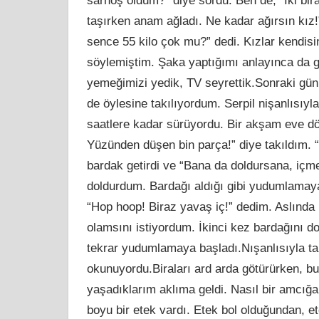
sarhoş oldum?” diye sordu. Ben de, “İki bir
taşırken anam ağladı. Ne kadar ağırsın kız!
sence 55 kilo çok mu?” dedi. Kızlar kendisin
söylemiştim. Şaka yaptığımı anlayınca da 
yemeğimizi yedik, TV seyrettik.Sonraki günl
de öylesine takılıyordum. Serpil nişanlısı
saatlere kadar sürüyordu. Bir akşam eve d
Yüzünden düşen bin parça!” diye takıldım. “Yo
bardak getirdi ve “Bana da doldursana, içme
doldurdum. Bardağı aldığı gibi yudumlamaya 
“Hop hoop! Biraz yavaş iç!” dedim. Aslında 
olamsını istiyordum. İkinci kez bardağını do
tekrar yudumlamaya başladı.Nışanlısıyla tart
okunuyordu.Biraları ard arda götürürken, b
yaşadıklarım aklıma geldi. Nasıl bir amcığa
boyu bir etek vardı. Etek bol olduğundan, ete