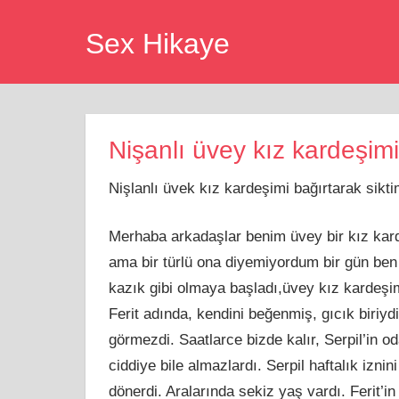
Skip
Sex Hikaye
to
content
Nişanlı üvey kız kardeşimi
Nişlanlı üvek kız kardeşimi bağırtarak sikt
Merhaba arkadaşlar benim üvey bir kız kar
ama bir türlü ona diyemiyordum bir gün ben 
kazık gibi olmaya başladı,üvey kız kardeşim 
Ferit adında, kendini beğenmiş, gıcık biriyd
görmezdi. Saatlarce bizde kalır, Serpil’in 
ciddiye bile almazlardı. Serpil haftalık izn
dönerdi. Aralarında sekiz yaş vardı. Ferit’i