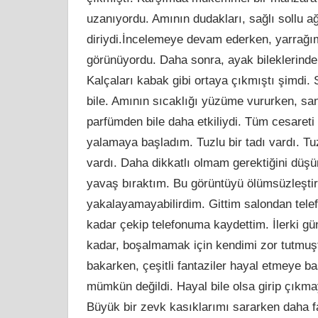
uzanıyordu. Amının dudakları, sağlı sollu ağ
diriydi.İncelemeye devam ederken, yarrağı
görünüyordu. Daha sonra, ayak bileklerinden
Kalçaları kabak gibi ortaya çıkmıştı şimdi. Si
bile. Amının sıcaklığı yüzüme vururken, san
parfümden bile daha etkiliydi. Tüm cesareti
yalamaya başladım. Tuzlu bir tadı vardı. T
vardı. Daha dikkatlı olmam gerektiğini dü
yavaş bıraktım. Bu görüntüyü ölümsüzleştir
yakalayamayabilirdim. Gittim salondan tele
kadar çekip telefonuma kaydettim. İlerki g
kadar, boşalmamak için kendimi zor tutmuşt
bakarken, çeşitli fantaziler hayal etmeye
mümkün değildi. Hayal bile olsa girip çıkma
Büyük bir zevk kasıklarımı sararken daha 