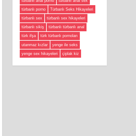
türbanlı anal porno
türbanlı anal sex
türbanlı porno
Türbanlı Seks Hikayeleri
türbanlı sex
türbanlı sex hikayeleri
türbanlı sikiş
türbanlı türbanlı anal
türk ifşa
türk türbanlı pornoları
utanmaz kızlar
yenge ile seks
yenge sex hikayeleri
çiplak kiz