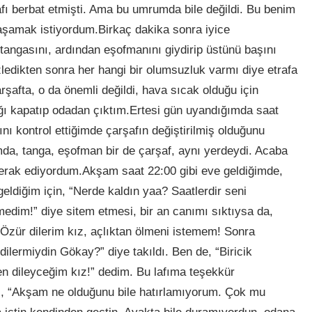
fı berbat etmişti. Ama bu umrumda bile değildi. Bu benim
aşamak istiyordum.Birkaç dakika sonra iyice
angasını, ardından eşofmanını giydirip üstünü başını
zledikten sonra her hangi bir olumsuzluk varmı diye etrafa
arşafta, o da önemli değildi, hava sıcak olduğu için
ı kapatıp odadan çıktım.Ertesi gün uyandığımda saat
ını kontrol ettiğimde çarşafın değiştirilmiş olduğunu
ımda, tanga, eşofman bir de çarşaf, aynı yerdeydi. Acaba
erak ediyordum.Akşam saat 22:00 gibi eve geldiğimde,
ldiğim için, “Nerde kaldın yaa? Saatlerdir seni
edim!” diye sitem etmesi, bir an canımı sıktıysa da,
zür dilerim kız, açlıktan ölmeni istemem! Sonra
dilermiydin Gökay?” diye takıldı. Ben de, “Biricik
 dileyceğim kız!” dedim. Bu lafıma teşekkür
i, “Akşam ne olduğunu bile hatırlamıyorum. Çok mu