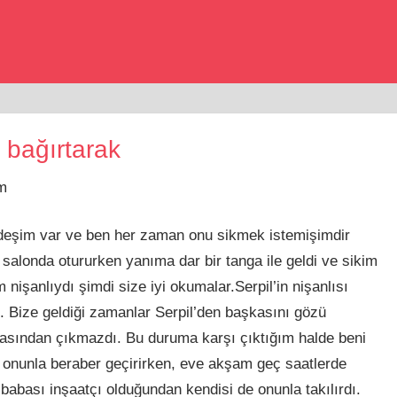
 bağırtarak
im
deşim var ve ben her zaman onu sikmek istemişimdir
salonda otururken yanıma dar bir tanga ile geldi ve sikim
nişanlıydı şimdi size iyi okumalar.Serpil’in nişanlısı
i. Bize geldiği zamanlar Serpil’den başkasını gözü
odasından çıkmazdı. Bu duruma karşı çıktığım halde beni
ini onunla beraber geçirirken, eve akşam geç saatlerde
n babası inşaatçı olduğundan kendisi de onunla takılırdı.