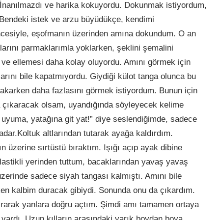
İnanılmazdı ve harika kokuyordu. Dokunmak istiyordum,
endeki istek ve arzu büyüdükçe, kendimi
ncesiyle, eşofmanın üzerinden amına dokundum. O an
ılarını parmaklarımla yoklarken, şeklini şemalini
ve ellemesi daha kolay oluyordu. Amını görmek için
arını bile kapatmıyordu. Giydiği külot tanga olunca bu
akarken daha fazlasını görmek istiyordum. Bunun için
 çıkaracak olsam, uyandığında söyleyecek kelime
uyuma, yatağına git yat!” diye seslendiğimde, sadece
adar.Koltuk altlarından tutarak ayağa kaldırdım.
 üzerine sırtüstü bıraktım. Işığı açıp ayak dibine
lastikli yerinden tuttum, bacaklarından yavaş yavaş
zerinde sadece siyah tangası kalmıştı. Amını bile
ken kalbim duracak gibiydi. Sonunda onu da çıkardım.
kırarak yanlara doğru açtım. Şimdi amı tamamen ortaya
ardı. Uzun kılların arasındaki yarık boydan boya