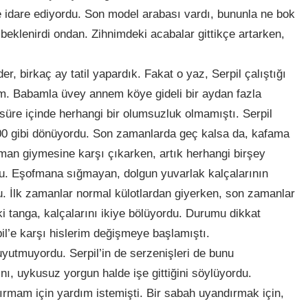
 idare ediyordu. Son model arabası vardı, bununla ne bok
 beklenirdi ondan. Zihnimdeki acabalar gittikçe artarken,
r, birkaç ay tatil yapardık. Fakat o yaz, Serpil çalıştığı
ım. Babamla üvey annem köye gideli bir aydan fazla
 süre içinde herhangi bir olumsuzluk olmamıştı. Serpil
:00 gibi dönüyordu. Son zamanlarda geç kalsa da, kafama
an giymesine karşı çıkarken, artık herhangi birşey
. Eşofmana sığmayan, dolgun yuvarlak kalçalarının
rdu. İlk zamanlar normal külotlardan giyerken, son zamanlar
 tanga, kalçalarını ikiye bölüyordu. Durumu dikkat
pil’e karşı hislerim değişmeye başlamıştı.
yutmuyordu. Serpil’in de serzenişleri de bunu
ı, uykusuz yorgun halde işe gittiğini söylüyordu.
ırmam için yardım istemişti. Bir sabah uyandırmak için,