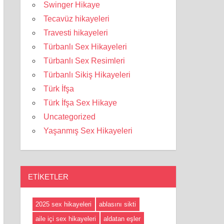
Swinger Hikaye
Tecavüz hikayeleri
Travesti hikayeleri
Türbanlı Sex Hikayeleri
Türbanlı Sex Resimleri
Türbanlı Sikiş Hikayeleri
Türk İfşa
Türk İfşa Sex Hikaye
Uncategorized
Yaşanmış Sex Hikayeleri
ETIKETLER
2025 sex hikayeleri
ablasını sikti
aile içi sex hikayeleri
aldatan eşler