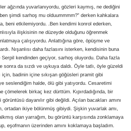
imeler ağzında yuvarlanıyordu, gözleri kaymış, ne dediğini
r, ben şimdi sarhoş mu olduummmm?” derken kahkalara
ira, beni etkilemiyordu. .Ben kendimi konrol ederken,
nlısıyla ilişkisinin ne düzeyde olduğunu öğrenmek
nlatmaya çalışıyordu. Anlattığına göre, öpüşme ve
rdı. Nışanlısı daha fazlasını isterken, kendisinin buna
çe Serpil kendinden geçiyor, sarhoş oluyordu. Daha fazla
 sonra da sızdı ve uykuya daldı. Öyle tatlı, öyle güzeldi
çin, badinin içine sıkışan göğüsleri pramit gibi
diye seslendiğim halde, ölü gibi yatıyordu. Cesaretimi
ne çömelerek birkaç kez dürttüm. Kıpırdadığında, bir
görüntüsü dayanılır gibi değildi. Açılan bacakları amını
, ortadan ikiye bölünmüş gibiydi. Şişkin yuvarlak amı,
kalkmış olan yarrağım, bu görüntü karşısında zonklamaya
kup, eşofmanın üzerinden amını koklamaya başladım.