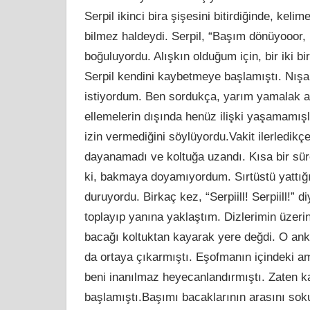
Serpil ikinci bira şişesini bitirdiğinde, kel
bilmez haldeydi. Serpil, “Başım dönüyooo
boğuluyordu. Alışkın olduğum için, bir iki b
Serpil kendini kaybetmeye başlamıştı. Nışa
istiyordum. Ben sordukça, yarım yamalak a
ellemelerin dışında henüz ilişki yaşamamışla
izin vermediğini söylüyordu.Vakit ilerledik
dayanamadı ve koltuğa uzandı. Kısa bir süre
ki, bakmaya doyamıyordum. Sırtüstü yattığı i
duruyordu. Birkaç kez, “Serpiill! Serpiill!” 
toplayıp yanına yaklaştım. Dizlerimin üzeri
bacağı koltuktan kayarak yere değdi. O anki 
da ortaya çıkarmıştı. Eşofmanın içindeki am
beni inanılmaz heyecanlandırmıştı. Zaten 
başlamıştı.Başımı bacaklarının arasını so