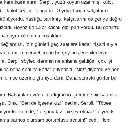
a karşılaşmıştım. Serpil, yüzü koyun uzanmış, külot
r külot değildi, tanga idi. Giydiği tanga kalçaların
ünüyordu. Yastığa sarılmış, kalçalarını da geriye doğru
eldi. Beyaz kalçalar kabak gibi parlıyordu. Bu görüntü
anamayıp külotuma boşaldım.
eğişmişti. İzin günleri geç saatlere kadar nişanlısıyla
nmadığımı, o mendeburdan herşey beklenebileceğini
um. Serpil söylediklerimin ne anlama geldiğini çok iyi
uda bana sonuna kadar güvenebilirsin!” diyordu ve ben
 için de üzerine gitmiyordum. Daha sonraki günler bu
iştim. Babamlar evde olmadığından içmemde bir sakınca
tı. Ona, “Sen de içsene kız!” dedim. Serpil, “Töbee
miyordu. Ben de, “İç şunu kız, birşey olmaz!” diyerek
 ama sarhoş olursam sorumlusu sensin!” dedi. Hem