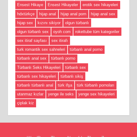
Ensest Hikaye
Ensest Hikayeler
erotik sex hikayeleri
hdxtürkçe
hijap anal
hijap anal porn
hijap anal sex
hijap sex
kızını sikiyor
olgun türbanlı
olgun türbanlı sex
oyoh com
rokettube tüm kategoriler
sex itiraf sayfası
sex itirafı
turk romantik sex sahneleri
türbanlı anal porno
türbanlı anal sex
türbanlı porno
Türbanlı Seks Hikayeleri
türbanlı sex
türbanlı sex hikayeleri
türbanlı sikiş
türbanlı türbanlı anal
türk ifşa
türk türbanlı pornoları
utanmaz kızlar
yenge ile seks
yenge sex hikayeleri
çiplak kiz