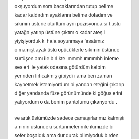
okşuyordum sora bacaklarından tutup belime
kadar kaldırdım ayaklarını belime doladım ve
sikimin üstüne oturttum aynı pozisyonda sırt üstü
yatağa yatırıp üstüne çıktım o kadar ateşli
yiyişiyorduk ki hala soyunmaya fırsatımız
olmamışt ayak üstü öpücüklerle sikimin üstünde
sürtüşen amı ile birlikte ımmmh ımmmhh inleme
sesleri ile yatak odasına götürdüm kalbim
yerinden fırlıcakmış gibiydi ı ama ben zaman
kaybetmek istemiyordum bi yandan eteğini çıkarıp
diğer yandanda füze görünümünde ki göğüslerini
yalıyordum o da benim pantolumu çıkarıyordu .
ve artık üstümüzde sadece çamaşırlarımız kalmıştı
amının üstündeki sürtünmelerimle ikimizde bi
sefer boşaldık ama dur durak bilmiyoduk birden