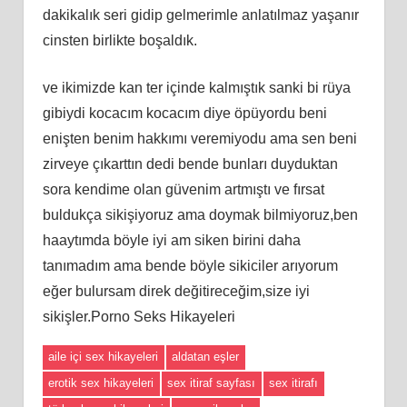
dakikalık seri gidip gelmerimle anlatılmaz yaşanır
cinsten birlikte boşaldık.
ve ikimizde kan ter içinde kalmıştık sanki bi rüya
gibiydi kocacım kocacım diye öpüyordu beni
enişten benim hakkımı veremiyodu ama sen beni
zirveye çıkarttın dedi bende bunları duyduktan
sora kendime olan güvenim artmıştı ve fırsat
buldukça sikişiyoruz ama doymak bilmiyoruz,ben
haaytımda böyle iyi am siken birini daha
tanımadım ama bende böyle sikiciler arıyorum
eğer bulursam direk değitireceğim,size iyi
sikişler.Porno Seks Hikayeleri
aile içi sex hikayeleri
aldatan eşler
erotik sex hikayeleri
sex itiraf sayfası
sex itirafı