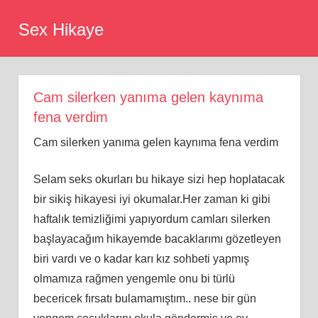
Skip
Sex Hikaye
to
content
Cam silerken yanıma gelen kaynıma
fena verdim
Cam silerken yanıma gelen kaynıma fena verdim
Selam seks okurları bu hikaye sizi hep hoplatacak
bir sikiş hikayesi iyi okumalar.Her zaman ki gibi
haftalık temizliğimi yapıyordum camları silerken
başlayacağım hikayemde bacaklarımı gözetleyen
biri vardı ve o kadar karı kız sohbeti yapmış
olmamıza rağmen yengemle onu bi türlü
becericek fırsatı bulamamıştım.. nese bir gün