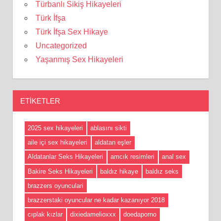
Türbanlı Sikiş Hikayeleri
Türk İfşa
Türk İfşa Sex Hikaye
Uncategorized
Yaşanmış Sex Hikayeleri
ETIKETLER
2025 sex hikayeleri
ablasını sikti
aile içi sex hikayeleri
aldatan eşler
Aldatanlar Seks Hikayeleri
amcık resimleri
anal sex
Bakire Seks Hikayeleri
baldız hikaye
baldız seks
brazzers oyunculari
brazzerstaki oyuncular ne kadar kazanıyor 2018
cıplak kızlar
dixiedamelioxxx
doedaporno