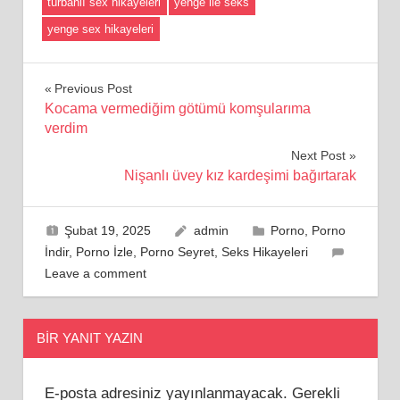
türbanlı sex hikayeleri
yenge ile seks
yenge sex hikayeleri
Yazı
Previous Post
Kocama vermediğim götümü komşularıma
gezinmesi
verdim
Next Post
Nişanlı üvey kız kardeşimi bağırtarak
Şubat 19, 2025
admin
Porno
,
Porno
İndir
,
Porno İzle
,
Porno Seyret
,
Seks Hikayeleri
Leave a comment
BIR YANIT YAZIN
E-posta adresiniz yayınlanmayacak.
Gerekli