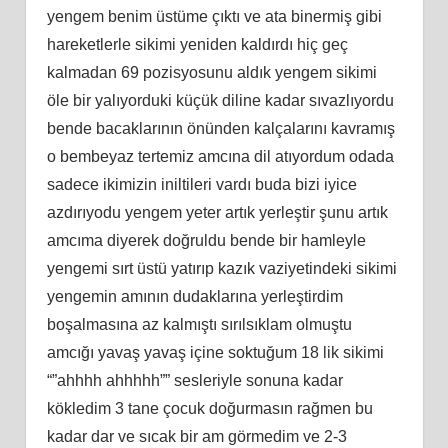
yengem benim üstüme çıktı ve ata binermiş gibi
hareketlerle sikimi yeniden kaldırdı hiç geç
kalmadan 69 pozisyosunu aldık yengem sikimi
öle bir yalıyorduki küçük diline kadar sıvazlıyordu
bende bacaklarının önünden kalçalarını kavramış
o bembeyaz tertemiz amcına dil atıyordum odada
sadece ikimizin iniltileri vardı buda bizi iyice
azdırıyodu yengem yeter artık yerleştir şunu artık
amcıma diyerek doğruldu bende bir hamleyle
yengemi sırt üstü yatırıp kazık vaziyetindeki sikimi
yengemin amının dudaklarına yerleştirdim
boşalmasına az kalmıştı sırılsıklam olmuştu
amcığı yavaş yavaş içine soktuğum 18 lik sikimi
“”ahhhh ahhhhh”” sesleriyle sonuna kadar
kökledim 3 tane çocuk doğurmasın rağmen bu
kadar dar ve sıcak bir am görmedim ve 2-3