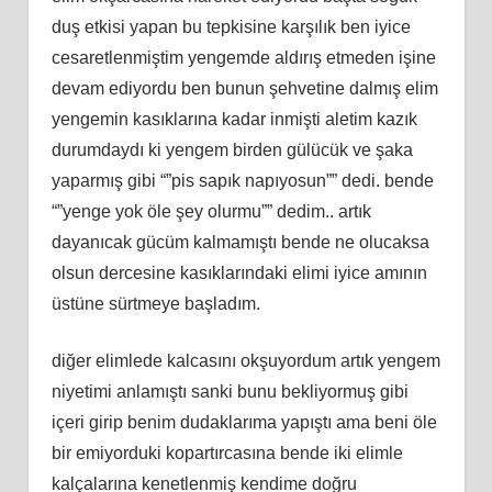
duş etkisi yapan bu tepkisine karşılık ben iyice
cesaretlenmiştim yengemde aldırış etmeden işine
devam ediyordu ben bunun şehvetine dalmış elim
yengemin kasıklarına kadar inmişti aletim kazık
durumdaydı ki yengem birden gülücük ve şaka
yaparmış gibi “”pis sapık napıyosun”” dedi. bende
“”yenge yok öle şey olurmu”” dedim.. artık
dayanıcak gücüm kalmamıştı bende ne olucaksa
olsun dercesine kasıklarındaki elimi iyice amının
üstüne sürtmeye başladım.
diğer elimlede kalcasını okşuyordum artık yengem
niyetimi anlamıştı sanki bunu bekliyormuş gibi
içeri girip benim dudaklarıma yapıştı ama beni öle
bir emiyorduki kopartırcasına bende iki elimle
kalçalarına kenetlenmiş kendime doğru