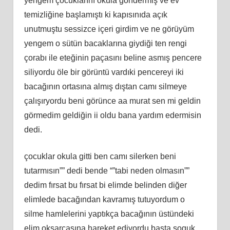
yengem çocuklarını okula göndermiş ve ev
temizliğine başlamıştı ki kapısınıda açık
unutmuştu sessizce içeri girdim ve ne görüyüm
yengem o sütün bacaklarına giydiği ten rengi
çorabı ile eteğinin paçasını beline asmış pencere
siliyordu öle bir görüntü vardıki pencereyi iki
bacağının ortasına almış dıştan camı silmeye
çalışıryordu beni görünce aa murat sen mi geldin
görmedim geldiğin ii oldu bana yardım edermisin
dedi.
çocuklar okula gitti ben camı silerken beni
tutarmısın”” dedi bende “”tabi neden olmasın””
dedim fırsat bu fırsat bi elimde belinden diğer
elimlede bacağından kavramış tutuyordum o
silme hamlelerini yaptıkça bacağının üstündeki
elim okşarcasına hareket ediyordu başta soguk