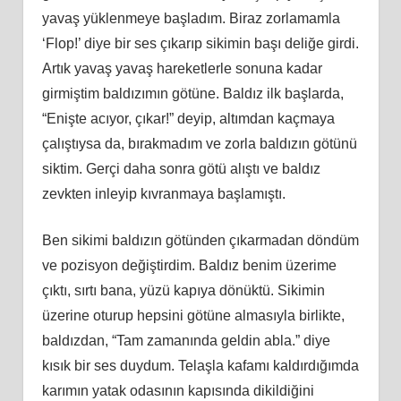
yavaş yüklenmeye başladım. Biraz zorlamamla
‘Flop!’ diye bir ses çıkarıp sikimin başı deliğe girdi.
Artık yavaş yavaş hareketlerle sonuna kadar
girmiştim baldızımın götüne. Baldız ilk başlarda,
“Enişte acıyor, çıkar!” deyip, altımdan kaçmaya
çalıştıysa da, bırakmadım ve zorla baldızın götünü
siktim. Gerçi daha sonra götü alıştı ve baldız
zevkten inleyip kıvranmaya başlamıştı.
Ben sikimi baldızın götünden çıkarmadan döndüm
ve pozisyon değiştirdim. Baldız benim üzerime
çıktı, sırtı bana, yüzü kapıya dönüktü. Sikimin
üzerine oturup hepsini götüne almasıyla birlikte,
baldızdan, “Tam zamanında geldin abla.” diye
kısık bir ses duydum. Telaşla kafamı kaldırdığımda
karımın yatak odasının kapısında dikildiğini