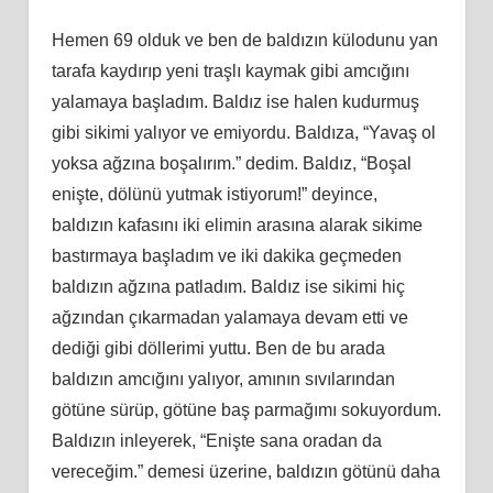
Hemen 69 olduk ve ben de baldızın külodunu yan
tarafa kaydırıp yeni traşlı kaymak gibi amcığını
yalamaya başladım. Baldız ise halen kudurmuş
gibi sikimi yalıyor ve emiyordu. Baldıza, “Yavaş ol
yoksa ağzına boşalırım.” dedim. Baldız, “Boşal
enişte, dölünü yutmak istiyorum!” deyince,
baldızın kafasını iki elimin arasına alarak sikime
bastırmaya başladım ve iki dakika geçmeden
baldızın ağzına patladım. Baldız ise sikimi hiç
ağzından çıkarmadan yalamaya devam etti ve
dediği gibi döllerimi yuttu. Ben de bu arada
baldızın amcığını yalıyor, amının sıvılarından
götüne sürüp, götüne baş parmağımı sokuyordum.
Baldızın inleyerek, “Enişte sana oradan da
vereceğim.” demesi üzerine, baldızın götünü daha