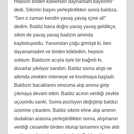
Hepsini birden köklersen daynamam bayılırım!”
dedi. Sikimin başını yerleştirdikten sonra baldıza,
“Sen o zaman kendin yavaş yavaş içine al!”
dedim. Baldız bana doğru yavaş yavaş geldikçe,
sikim de yavaş yavaş badızın amında
kayboluyordu. Yarısından çoğu girmişti ki, ben
dayanamadım ve birden kökledim, hepsini
soktum. Baldızım acıyla öyle bir bağırdı ki,
duvarlar yıkılıyor sandım. Baldız sonra alıştı ve
altımda zevkten inlemeye ve kıvrılmaya başladı.
Baldızın bacaklarını omzuma alıp amına girip
çıkmaya devam ettim. Baldız acının verdiği zevkle
uçuyordu sanki. Sonra pozisyon değiştirip baldızı
üzerime çıkardım. Baldız sikimi eline alıp amının
dudakları arasına yerleştirdikten sonra, alışmanın
verdiği cesaretle birden oturup tamamını içine aldı