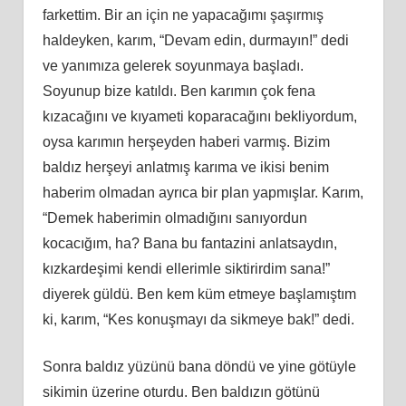
farkettim. Bir an için ne yapacağımı şaşırmış
haldeyken, karım, “Devam edin, durmayın!” dedi
ve yanımıza gelerek soyunmaya başladı.
Soyunup bize katıldı. Ben karımın çok fena
kızacağını ve kıyameti koparacağını bekliyordum,
oysa karımın herşeyden haberi varmış. Bizim
baldız herşeyi anlatmış karıma ve ikisi benim
haberim olmadan ayrıca bir plan yapmışlar. Karım,
“Demek haberimin olmadığını sanıyordun
kocacığım, ha? Bana bu fantazini anlatsaydın,
kızkardeşimi kendi ellerimle siktirirdim sana!”
diyerek güldü. Ben kem küm etmeye başlamıştım
ki, karım, “Kes konuşmayı da sikmeye bak!” dedi.
Sonra baldız yüzünü bana döndü ve yine götüyle
sikimin üzerine oturdu. Ben baldızın götünü