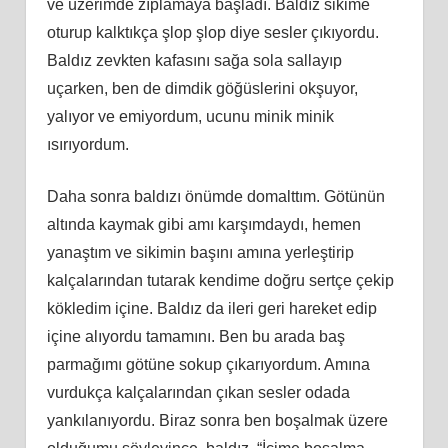
ve üzerimde zıplamaya başladı. Baldız sikime
oturup kalktıkça şlop şlop diye sesler çıkıyordu.
Baldız zevkten kafasını sağa sola sallayıp
uçarken, ben de dimdik göğüslerini okşuyor,
yalıyor ve emiyordum, ucunu minik minik
ısırıyordum.
Daha sonra baldızı önümde domalttım. Götünün
altında kaymak gibi amı karşımdaydı, hemen
yanaştım ve sikimin başını amına yerleştirip
kalçalarından tutarak kendime doğru sertçe çekip
kökledim içine. Baldız da ileri geri hareket edip
içine alıyordu tamamını. Ben bu arada baş
parmağımı götüne sokup çıkarıyordum. Amına
vurdukça kalçalarından çıkan sesler odada
yankılanıyordu. Biraz sonra ben boşalmak üzere