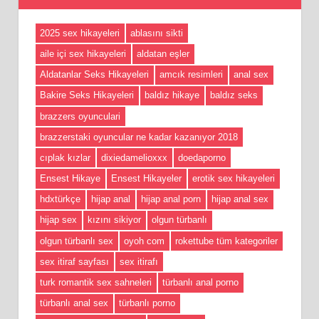
2025 sex hikayeleri
ablasını sikti
aile içi sex hikayeleri
aldatan eşler
Aldatanlar Seks Hikayeleri
amcık resimleri
anal sex
Bakire Seks Hikayeleri
baldız hikaye
baldız seks
brazzers oyunculari
brazzerstaki oyuncular ne kadar kazanıyor 2018
cıplak kızlar
dixiedamelioxxx
doedaporno
Ensest Hikaye
Ensest Hikayeler
erotik sex hikayeleri
hdxtürkçe
hijap anal
hijap anal porn
hijap anal sex
hijap sex
kızını sikiyor
olgun türbanlı
olgun türbanlı sex
oyoh com
rokettube tüm kategoriler
sex itiraf sayfası
sex itirafı
turk romantik sex sahneleri
türbanlı anal porno
türbanlı anal sex
türbanlı porno