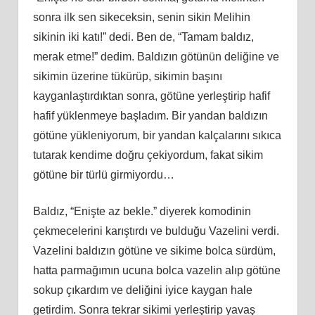
sonra ilk sen sikeceksin, senin sikin Melihin
sikinin iki katı!” dedi. Ben de, “Tamam baldız,
merak etme!” dedim. Baldızın götünün deliğine ve
sikimin üzerine tükürüp, sikimin başını
kayganlaştırdıktan sonra, götüne yerleştirip hafif
hafif yüklenmeye başladım. Bir yandan baldızın
götüne yükleniyorum, bir yandan kalçalarını sıkıca
tutarak kendime doğru çekiyordum, fakat sikim
götüne bir türlü girmiyordu…
Baldız, “Enişte az bekle.” diyerek komodinin
çekmecelerini karıştırdı ve bulduğu Vazelini verdi.
Vazelini baldızın götüne ve sikime bolca sürdüm,
hatta parmağımın ucuna bolca vazelin alıp götüne
sokup çıkardım ve deliğini iyice kaygan hale
getirdim. Sonra tekrar sikimi yerleştirip yavaş