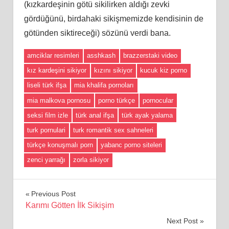
(kızkardeşinin götü sikilirken aldığı zevki
gördüğünü, birdahaki sikişmemizde kendisinin de
götünden siktireceği) sözünü verdi bana.
amciklar resimleri
asshkash
brazzerstaki video
kız kardeşini sikiyor
kızını sikiyor
kucuk kiz porno
liseli türk ifşa
mia khalifa pornoları
mia malkova pornosu
porno türkçe
pornocular
seksi film izle
türk anal ifşa
türk ayak yalama
turk pornulari
turk romantik sex sahneleri
türkçe konuşmalı porn
yabanc porno siteleri
zenci yarrağı
zorla sikiyor
Yazı
Previous Post
Karımı Götten İlk Sikişim
gezinmesi
Next Post