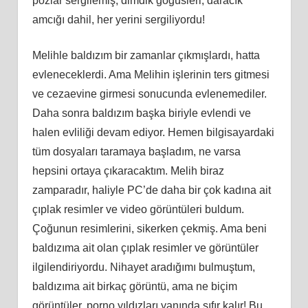
pozlar sergilemiş, dimdik göğüsleri, daracık
amcığı dahil, her yerini sergiliyordu!
Melihle baldızım bir zamanlar çıkmışlardı, hatta
evleneceklerdi. Ama Melihin işlerinin ters gitmesi
ve cezaevine girmesi sonucunda evlenemediler.
Daha sonra baldızım başka biriyle evlendi ve
halen evliliği devam ediyor. Hemen bilgisayardaki
tüm dosyaları taramaya başladım, ne varsa
hepsini ortaya çıkaracaktım. Melih biraz
zamparadır, haliyle PC’de daha bir çok kadına ait
çıplak resimler ve video görüntüleri buldum.
Çoğunun resimlerini, sikerken çekmiş. Ama beni
baldızıma ait olan çıplak resimler ve görüntüler
ilgilendiriyordu. Nihayet aradığımı bulmuştum,
baldızıma ait birkaç görüntü, ama ne biçim
görüntüler, porno yıldızları yanında sıfır kalır! Bu