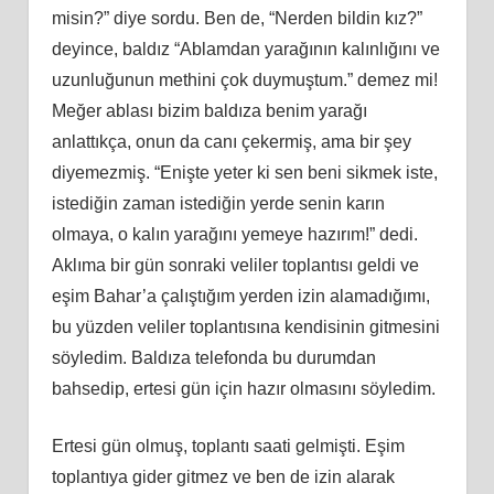
misin?” diye sordu. Ben de, “Nerden bildin kız?”
deyince, baldız “Ablamdan yarağının kalınlığını ve
uzunluğunun methini çok duymuştum.” demez mi!
Meğer ablası bizim baldıza benim yarağı
anlattıkça, onun da canı çekermiş, ama bir şey
diyemezmiş. “Enişte yeter ki sen beni sikmek iste,
istediğin zaman istediğin yerde senin karın
olmaya, o kalın yarağını yemeye hazırım!” dedi.
Aklıma bir gün sonraki veliler toplantısı geldi ve
eşim Bahar’a çalıştığım yerden izin alamadığımı,
bu yüzden veliler toplantısına kendisinin gitmesini
söyledim. Baldıza telefonda bu durumdan
bahsedip, ertesi gün için hazır olmasını söyledim.
Ertesi gün olmuş, toplantı saati gelmişti. Eşim
toplantıya gider gitmez ve ben de izin alarak