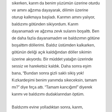
sikerken, karım da benim yüzümün üzerine oturdu
ve amını ağzıma dayayarak, dilimin üzerine
oturup kalkmaya başladı. Karımın amını yalıyor,
baldızımı götünden sikiyordum. Karım
dayanamadı ve ağzıma zevk sularını boşalttı. Ben
de daha fazla dayanamadım ve baldızımın götüne
boşalttım döllerimi. Baldız üstümden kalkarken,
götünün deliği açık kaldığından döller sikimin
üzerine akıyordu. Bir müddet yatağın üzerinde
sessiz ve hareketsiz kaldık. Daha sonra eşim
bana, “Bundan sonra gizli saklı sikiş yok!
Kızkardeşimi benim yanımda sikeceksin, tamam
mı?” diye fırça attı. “Tamam karıcığım!” diyerek
karımı ve baldızımı dudaklarından öptüm.
Baldızımı evine yolladıktan sonra, karım,