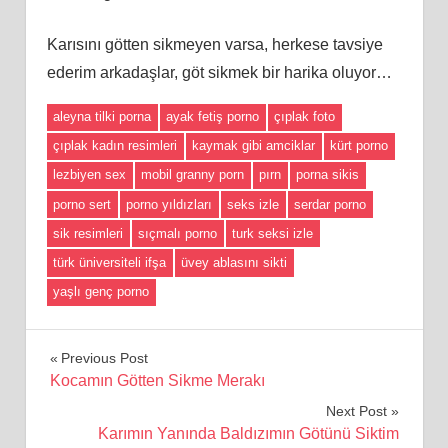
Karısını götten sikmeyen varsa, herkese tavsiye
ederim arkadaşlar, göt sikmek bir harika oluyor…
aleyna tilki porna
ayak fetiş porno
çıplak foto
çıplak kadın resimleri
kaymak gibi amciklar
kürt porno
lezbiyen sex
mobil granny porn
pırn
porna sikis
porno sert
porno yıldızları
seks izle
serdar porno
sik resimleri
sıçmalı porno
turk seksi izle
türk üniversiteli ifşa
üvey ablasını sikti
yaşlı genç porno
Yazı
Previous Post
Kocamın Götten Sikme Merakı
gezinmesi
Next Post
Karımın Yanında Baldızımın Götünü Siktim