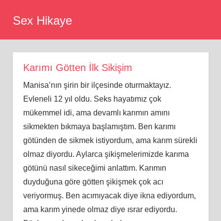
Skip
Sex Hikaye
to
content
Karımı Götten İlk Sikişim
Manisa’nın şirin bir ilçesinde oturmaktayız.
Evleneli 12 yıl oldu. Seks hayatımız çok
mükemmel idi, ama devamlı karımın amını
sikmekten bıkmaya başlamıştım. Ben karımı
götünden de sikmek istiyordum, ama karım sürekli
olmaz diyordu. Aylarca şikişmelerimizde karıma
götünü nasıl sikeceğimi anlattım. Karımın
duyduğuna göre götten şikişmek çok acı
veriyormuş. Ben acımıyacak diye ikna ediyordum,
ama karım yinede olmaz diye ısrar ediyordu.