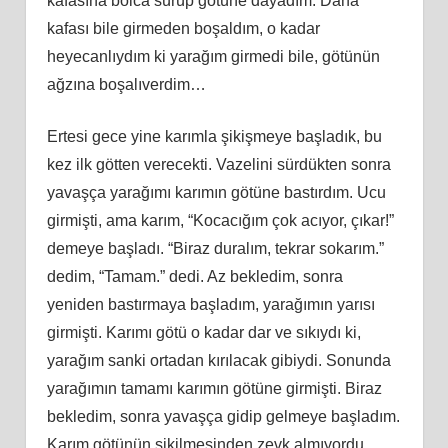
kafasına bolca sürüp götüne dayadım. Daha
kafası bile girmeden boşaldım, o kadar
heyecanlıydım ki yarağım girmedi bile, götünün
ağzına boşalıverdim…
Ertesi gece yine karımla şikişmeye başladık, bu
kez ilk götten verecekti. Vazelini sürdükten sonra
yavaşça yarağımı karımın götüne bastırdım. Ucu
girmişti, ama karım, “Kocacığım çok acıyor, çıkar!”
demeye başladı. “Biraz duralım, tekrar sokarım.”
dedim, “Tamam.” dedi. Az bekledim, sonra
yeniden bastırmaya başladım, yarağımın yarısı
girmişti. Karımı götü o kadar dar ve sıkıydı ki,
yarağım sanki ortadan kırılacak gibiydi. Sonunda
yarağımın tamamı karımın götüne girmişti. Biraz
bekledim, sonra yavaşça gidip gelmeye başladım.
Karım götünün sikilmesinden zevk almıyordu,