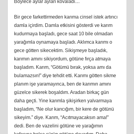
Böylece aylar ayları kovaladı…
Bir gece farkettirmeden karıma cinsel istek artırıcı
damla içirdim. Damla etkisini gösterdi ve karım
kudurmaya başladı, gece saat 10 bile olmadan
yarağımla oynamaya başladı. Aklımca karımı o
gece götten sikecektim. Sikişmeye başladık,
karımın amını sikiyordum, götüne fırça atmaya
başladım. Karım, “Götümü bırak, yoksa amı da
bulamazsın!” diye tehdit etti. Karımı götten sikme
planım işe yaramayınca, ben de karımın amını
güzelce sikerek boşaldım. Aradan birkaç gün
daha geçti. Yine karımla şikişirken yalvarmaya
başladım, “Ne olur karıcığım, bir kere de götünü
sikeyim.” diye. Karım, “Acıtmayacaksın ama!”
dedi. Ben de vazelini götüne ve yarağımın