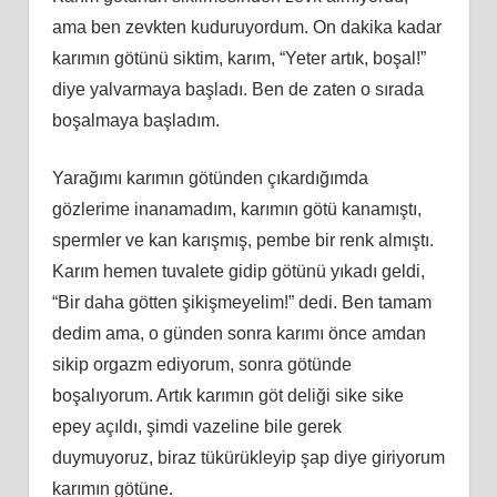
ama ben zevkten kuduruyordum. On dakika kadar
karımın götünü siktim, karım, “Yeter artık, boşal!”
diye yalvarmaya başladı. Ben de zaten o sırada
boşalmaya başladım.
Yarağımı karımın götünden çıkardığımda
gözlerime inanamadım, karımın götü kanamıştı,
spermler ve kan karışmış, pembe bir renk almıştı.
Karım hemen tuvalete gidip götünü yıkadı geldi,
“Bir daha götten şikişmeyelim!” dedi. Ben tamam
dedim ama, o günden sonra karımı önce amdan
sikip orgazm ediyorum, sonra götünde
boşalıyorum. Artık karımın göt deliği sike sike
epey açıldı, şimdi vazeline bile gerek
duymuyoruz, biraz tükürükleyip şap diye giriyorum
karımın götüne.