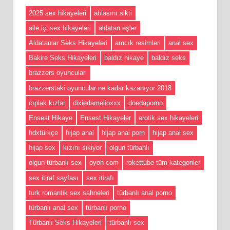
2025 sex hikayeleri
ablasını sikti
aile içi sex hikayeleri
aldatan eşler
Aldatanlar Seks Hikayeleri
amcık resimleri
anal sex
Bakire Seks Hikayeleri
baldız hikaye
baldız seks
brazzers oyunculari
brazzerstaki oyuncular ne kadar kazanıyor 2018
cıplak kızlar
dixiedamelioxxx
doedaporno
Ensest Hikaye
Ensest Hikayeler
erotik sex hikayeleri
hdxtürkçe
hijap anal
hijap anal porn
hijap anal sex
hijap sex
kızını sikiyor
olgun türbanlı
olgun türbanlı sex
oyoh com
rokettube tüm kategoriler
sex itiraf sayfası
sex itirafı
turk romantik sex sahneleri
türbanlı anal porno
türbanlı anal sex
türbanlı porno
Türbanlı Seks Hikayeleri
türbanlı sex