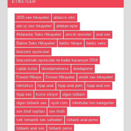
ETIKETLER
2025 sex hikayeleri
ablasını sikti
aile içi sex hikayeleri
aldatan eşler
Aldatanlar Seks Hikayeleri
amcık resimleri
anal sex
Bakire Seks Hikayeleri
baldız hikaye
baldız seks
brazzers oyunculari
brazzerstaki oyuncular ne kadar kazanıyor 2018
cıplak kızlar
dixiedamelioxxx
doedaporno
Ensest Hikaye
Ensest Hikayeler
erotik sex hikayeleri
hdxtürkçe
hijap anal
hijap anal porn
hijap anal sex
hijap sex
kızını sikiyor
olgun türbanlı
olgun türbanlı sex
oyoh com
rokettube tüm kategoriler
sex itiraf sayfası
sex itirafı
turk romantik sex sahneleri
türbanlı anal porno
türbanlı anal sex
türbanlı porno