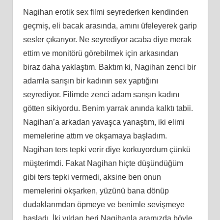
Nagihan erotik sex filmi seyrederken kendinden
geçmiş, eli bacak arasında, amını üfeleyerek garip
sesler çıkarıyor. Ne seyrediyor acaba diye merak
ettim ve monitörü görebilmek için arkasından
biraz daha yaklaştım. Baktım ki, Nagihan zenci bir
adamla sarışın bir kadının sex yaptığını
seyrediyor. Filimde zenci adam sarışın kadını
götten sikiyordu. Benim yarrak anında kalktı tabii.
Nagihan’a arkadan yavaşca yanaştım, iki elimi
memelerine attım ve okşamaya başladım.
Nagihan ters tepki verir diye korkuyordum çünkü
müşterimdi. Fakat Nagihan hiçte düşündüğüm
gibi ters tepki vermedi, aksine ben onun
memelerini okşarken, yüzünü bana dönüp
dudaklarımdan öpmeye ve benimle sevişmeye
başladı. İki yıldan beri Nagihanla aramızda böyle