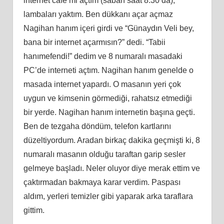
internet cafe’mi açtım (sabah saat 8:30’da),
lambaları yaktım. Ben dükkanı açar açmaz
Nagihan hanım içeri girdi ve “Günaydın Veli bey,
bana bir internet açarmısın?” dedi. “Tabii
hanımefendi!” dedim ve 8 numaralı masadaki
PC’de interneti açtım. Nagihan hanım genelde o
masada internet yapardı. O masanın yeri çok
uygun ve kimsenin görmediği, rahatsız etmediği
bir yerde. Nagihan hanım internetin başına geçti.
Ben de tezgaha döndüm, telefon kartlarını
düzeltiyordum. Aradan birkaç dakika geçmişti ki, 8
numaralı masanın olduğu taraftan garip sesler
gelmeye başladı. Neler oluyor diye merak ettim ve
çaktırmadan bakmaya karar verdim. Paspası
aldım, yerleri temizler gibi yaparak arka taraflara
gittim.