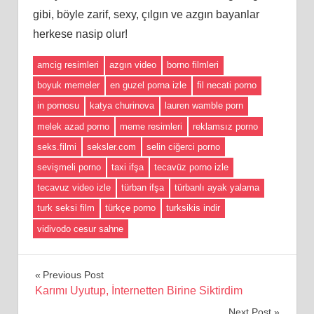
gibi, böyle zarif, sexy, çılgın ve azgın bayanlar
herkese nasip olur!
amcig resimleri
azgın video
borno filmleri
boyuk memeler
en guzel porna izle
fil necati porno
in pornosu
katya churinova
lauren wamble porn
melek azad porno
meme resimleri
reklamsız porno
seks.filmi
seksler.com
selin ciğerci porno
sevişmeli porno
taxi ifşa
tecavüz porno izle
tecavuz video izle
türban ifşa
türbanlı ayak yalama
turk seksi film
türkçe porno
turksikis indir
vidivodo cesur sahne
Yazı
Previous Post
Karımı Uyutup, İnternetten Birine Siktirdim
gezinmesi
Next Post