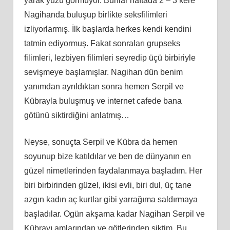
yarak yüzü görmüyor. Bunlar haftada 2 – 3 kere
Nagihanda buluşup birlikte seksfilimleri
izliyorlarmış. İlk başlarda herkes kendi kendini
tatmin ediyormuş. Fakat sonraları grupseks
filimleri, lezbiyen filimleri seyredip üçü birbiriyle
sevişmeye başlamışlar. Nagihan dün benim
yanımdan ayrıldıktan sonra hemen Serpil ve
Kübrayla buluşmuş ve internet cafede bana
götünü siktirdiğini anlatmış…
Neyse, sonuçta Serpil ve Kübra da hemen
soyunup bize katıldılar ve ben de dünyanın en
güzel nimetlerinden faydalanmaya başladım. Her
biri birbirinden güzel, ikisi evli, biri dul, üç tane
azgın kadın aç kurtlar gibi yarrağıma saldırmaya
başladılar. Ogün akşama kadar Nagihan Serpil ve
Kübrayı amlarından ve götlerinden siktim. Bu