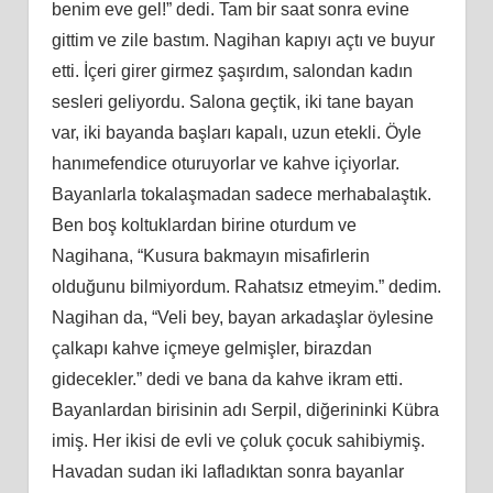
benim eve gel!” dedi. Tam bir saat sonra evine
gittim ve zile bastım. Nagihan kapıyı açtı ve buyur
etti. İçeri girer girmez şaşırdım, salondan kadın
sesleri geliyordu. Salona geçtik, iki tane bayan
var, iki bayanda başları kapalı, uzun etekli. Öyle
hanımefendice oturuyorlar ve kahve içiyorlar.
Bayanlarla tokalaşmadan sadece merhabalaştık.
Ben boş koltuklardan birine oturdum ve
Nagihana, “Kusura bakmayın misafirlerin
olduğunu bilmiyordum. Rahatsız etmeyim.” dedim.
Nagihan da, “Veli bey, bayan arkadaşlar öylesine
çalkapı kahve içmeye gelmişler, birazdan
gidecekler.” dedi ve bana da kahve ikram etti.
Bayanlardan birisinin adı Serpil, diğerininki Kübra
imiş. Her ikisi de evli ve çoluk çocuk sahibiymiş.
Havadan sudan iki lafladıktan sonra bayanlar