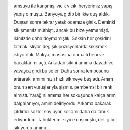
amsuyu ile karışmış, vıcık vıcık, heryerimiz yapış
yapış olmuştu. Banyoya gidip birlikte duş aldık.
Duştan sonra tekrar yatak odamıza gittik. Deminki
sikişmemiz müthişti, ancak bu bize yetmemişti,
ikimizde daha doymamıştık. Seksin her çeşidini
tatmak istiyor, değişik pozisyonlarda sikişmek
istiyorduk. Makyaj masasına domaltı beni ve
bacaklarımı açtı. Arkadan sikini amıma dayadı ve
yavaşca girdi bu sefer. Daha sonra temposunu
artırarak, amımı hızlı hızlı sikmeye başladı. Amım
onun sert vuruşlarıyla şişmiş, pembemsi bir renk
almıstı. Yarağını amıma her sokuşunda kalçalarım
dalgalanıyor, amım deliriyordu. Arkama bakarak
çıldırtıcı sözler söylüyor, kocamı daha da tahrik
ediyordum. Tahriklerimle iyice coşmuştu, deli gibi
sikiyordu amımı…