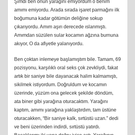
Şimdi ben onun yarağını emiyordum o benim
amımı emiyordu. Arada sırada işaret parmağını ilk
boğumuna kadar götümün deliğine sokup
çıkarıyordu. Amım aşırı derecede ıslanmıştı.
Amımdan süzülen sular kocamın ağzına burnuna
akıyor, O da afiyetle yalanıyordu.
Ben çoktan inlemeye başlamıştım bile. Tamam, 69
pozisyonu, karşılıklı oral seks çok zevkliydi, fakat
artık bir saniye bile dayanacak halim kalmamıştı,
sikilmek istiyordum. Doğruldum ve kocamın
üzerinde, yüzüm ona gelecek şekilde döndüm,
ata biner gibi yarağına oturacaktım. Yarağını
kaptım, amımı yarağına yaklaştırdım, tam üstüne
oturacakken, “Bir saniye kalk, sırtüstü uzan.” dedi
ve beni üzerinden indirdi, sırtüstü yatırdı.