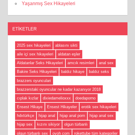
Yaşanmış Sex Hikayeleri
ETIKETLER
2025 sex hikayeleri
ablasını sikti
aile içi sex hikayeleri
aldatan eşler
Aldatanlar Seks Hikayeleri
amcık resimleri
anal sex
Bakire Seks Hikayeleri
baldız hikaye
baldız seks
brazzers oyunculari
brazzerstaki oyuncular ne kadar kazanıyor 2018
cıplak kızlar
dixiedamelioxxx
doedaporno
Ensest Hikaye
Ensest Hikayeler
erotik sex hikayeleri
hdxtürkçe
hijap anal
hijap anal porn
hijap anal sex
hijap sex
kızını sikiyor
olgun türbanlı
olgun türbanlı sex
oyoh com
rokettube tüm kategoriler