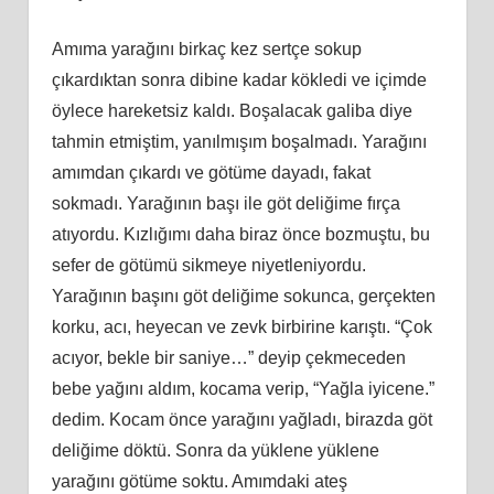
Amıma yarağını birkaç kez sertçe sokup
çıkardıktan sonra dibine kadar kökledi ve içimde
öylece hareketsiz kaldı. Boşalacak galiba diye
tahmin etmiştim, yanılmışım boşalmadı. Yarağını
amımdan çıkardı ve götüme dayadı, fakat
sokmadı. Yarağının başı ile göt deliğime fırça
atıyordu. Kızlığımı daha biraz önce bozmuştu, bu
sefer de götümü sikmeye niyetleniyordu.
Yarağının başını göt deliğime sokunca, gerçekten
korku, acı, heyecan ve zevk birbirine karıştı. “Çok
acıyor, bekle bir saniye…” deyip çekmeceden
bebe yağını aldım, kocama verip, “Yağla iyicene.”
dedim. Kocam önce yarağını yağladı, birazda göt
deliğime döktü. Sonra da yüklene yüklene
yarağını götüme soktu. Amımdaki ateş