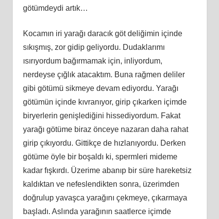
götümdeydi artık…
Kocamın iri yarağı daracık göt deliğimin içinde
sıkışmış, zor gidip geliyordu. Dudaklarımı
ısırıyordum bağırmamak için, inliyordum,
nerdeyse çığlık atacaktım. Buna rağmen deliler
gibi götümü sikmeye devam ediyordu. Yarağı
götümün içinde kıvranıyor, girip çıkarken içimde
biryerlerin genişlediğini hissediyordum. Fakat
yarağı götüme biraz önceye nazaran daha rahat
girip çıkıyordu. Gittikçe de hızlanıyordu. Derken
götüme öyle bir boşaldı ki, spermleri mideme
kadar fışkırdı. Üzerime abanıp bir süre hareketsiz
kaldıktan ve nefeslendikten sonra, üzerimden
doğrulup yavaşca yarağını çekmeye, çıkarmaya
başladı. Aslında yarağının saatlerce içimde