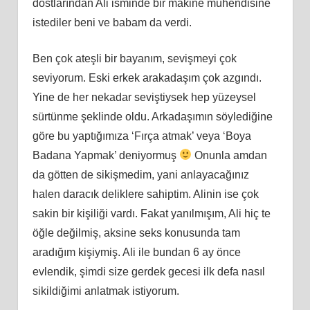
dostlarından Ali isminde bir makine mühendisine
istediler beni ve babam da verdi.
Ben çok ateşli bir bayanım, sevişmeyi çok
seviyorum. Eski erkek arakadaşım çok azgındı.
Yine de her nekadar seviştiysek hep yüzeysel
sürtünme şeklinde oldu. Arkadaşımın söylediğine
göre bu yaptığımıza ‘Fırça atmak’ veya ‘Boya
Badana Yapmak’ deniyormuş
Onunla amdan
da götten de sikişmedim, yani anlayacağınız
halen daracık deliklere sahiptim. Alinin ise çok
sakin bir kişiliği vardı. Fakat yanılmışım, Ali hiç te
öğle değilmiş, aksine seks konusunda tam
aradığım kişiymiş. Ali ile bundan 6 ay önce
evlendik, şimdi size gerdek gecesi ilk defa nasıl
sikildiğimi anlatmak istiyorum.