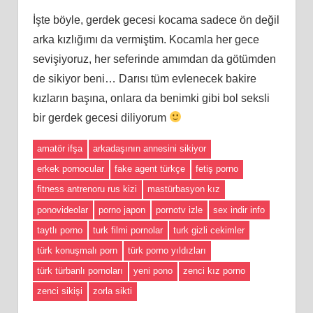
İşte böyle, gerdek gecesi kocama sadece ön değil
arka kızlığımı da vermiştim. Kocamla her gece
sevişiyoruz, her seferinde amımdan da götümden
de sikiyor beni… Darısı tüm evlenecek bakire
kızların başına, onlara da benimki gibi bol seksli
bir gerdek gecesi diliyorum
amatör ifşa
arkadaşının annesini sikiyor
erkek pornocular
fake agent türkçe
fetiş porno
fitness antrenoru rus kizi
mastürbasyon kız
ponovideolar
porno japon
pornotv izle
sex indir info
taytlı porno
turk filmi pornolar
turk gizli cekimler
türk konuşmalı porn
türk porno yıldızları
türk türbanlı pornoları
yeni pono
zenci kız porno
zenci sikişi
zorla sikti