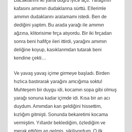
Bacaklarımı iki yana doğru iyice açtı. Yarağının
kafasını amımın dudaklarına sürttü. Ellerimle
amımın dudaklarını aralamamı istedi. Ben de
dediğini yaptım. Bu arada yarağı ile amımın
ağzına, klitorisime fırça atıyordu. Bir iki fırçadan
sonra beni hafifçe ileri ittirdi, yarağını amımın
deliğine koyup, kasıklarımdan tutarak beni
kendine çekti…
Ve yavaş yavaş içime girmeye başladı. Birden
hızlıca bastırarak yarağını amcığıma soktu!
Muhteşem bir duygu idi, kocamın sopa gibi olmuş
yarağı sonuna kadar içimde idi. Kısa bir an acı
duydum. Amımdan kan geldiğini hissettim,
kızlığım gitmişti. Sonunda bekaretimi kocama
vermiştim. Yıllardır beklediğim, özlediğim ve
merak ettiğim an gelmiş, sikiliyordum. O ilk