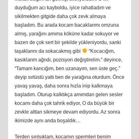
duyduğum acı kayboldu, iyice rahatladım ve
sikilmekten gitgide daha çok zevk almaya
başladım. Bu arada kocam bacaklarımı omzuna
almış, yarağını amıma köküne kadar sokuyor ve
bazen de çok sert bir şekilde yükleniyordu, sanki
taşaklarını da sokacakmış gibi
“Kocacığım,
kasıklarım ağrıdı, pozisyon değiştirelim.” deyince,
“Tamam karıcığım, ben uzanayım, sen üste geç.”
deyip sırtüstü yattı ben de yarağına oturdum. Önce
yavaş yavaş, daha sonra hızla inip kalkmaya
başladım. Oturup kalktıkça amımdan gelen sesler
kocamı daha çok tahrik ediyor, O da büyük bir
zevkle alttan sikmeye devam ediyordu. Az sonra
ikimizde aynı anda boşaldık…
Terden sırılsıklam, kocamın spermleri benim