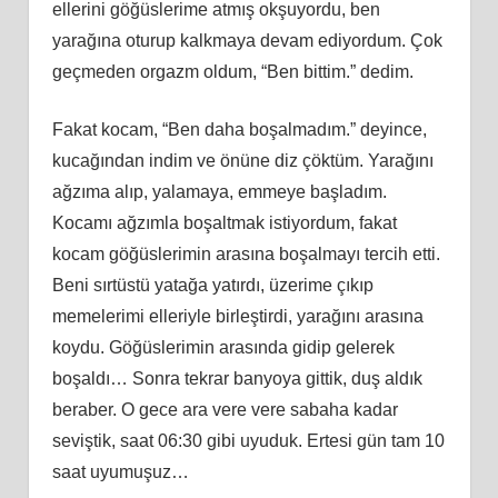
ellerini göğüslerime atmış okşuyordu, ben
yarağına oturup kalkmaya devam ediyordum. Çok
geçmeden orgazm oldum, “Ben bittim.” dedim.
Fakat kocam, “Ben daha boşalmadım.” deyince,
kucağından indim ve önüne diz çöktüm. Yarağını
ağzıma alıp, yalamaya, emmeye başladım.
Kocamı ağzımla boşaltmak istiyordum, fakat
kocam göğüslerimin arasına boşalmayı tercih etti.
Beni sırtüstü yatağa yatırdı, üzerime çıkıp
memelerimi elleriyle birleştirdi, yarağını arasına
koydu. Göğüslerimin arasında gidip gelerek
boşaldı… Sonra tekrar banyoya gittik, duş aldık
beraber. O gece ara vere vere sabaha kadar
seviştik, saat 06:30 gibi uyuduk. Ertesi gün tam 10
saat uyumuşuz…