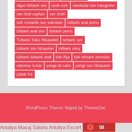
olgun türbanlı sex
oyoh com
rokettube tüm kategoriler
sex itiraf sayfası
sex itirafı
turk romantik sex sahneleri
türbanlı anal porno
türbanlı anal sex
türbanlı porno
Türbanlı Seks Hikayeleri
türbanlı sex
türbanlı sex hikayeleri
türbanlı sikiş
türbanlı türbanlı anal
türk ifşa
türk türbanlı pornoları
utanmaz kızlar
yenge ile seks
yenge sex hikayeleri
çiplak kiz
WordPress Theme: Napoli by ThemeZee.
58
Antalya Masaj Salonu
Antalya Escort