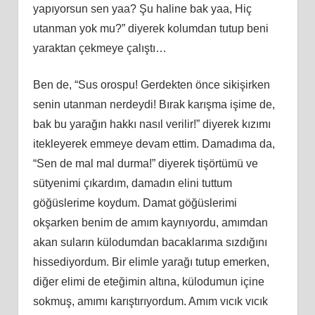
yapıyorsun sen yaa? Şu haline bak yaa, Hiç
utanman yok mu?” diyerek kolumdan tutup beni
yaraktan çekmeye çalıştı…
Ben de, “Sus orospu! Gerdekten önce sikişirken
senin utanman nerdeydi! Bırak karışma işime de,
bak bu yarağın hakkı nasıl verilir!” diyerek kızımı
itekleyerek emmeye devam ettim. Damadıma da,
“Sen de mal mal durma!” diyerek tişörtümü ve
sütyenimi çıkardım, damadın elini tuttum
göğüslerime koydum. Damat göğüslerimi
okşarken benim de amım kaynıyordu, amımdan
akan suların külodumdan bacaklarıma sızdığını
hissediyordum. Bir elimle yarağı tutup emerken,
diğer elimi de eteğimin altına, külodumun içine
sokmuş, amımı karıştırıyordum. Amım vıcık vıcık