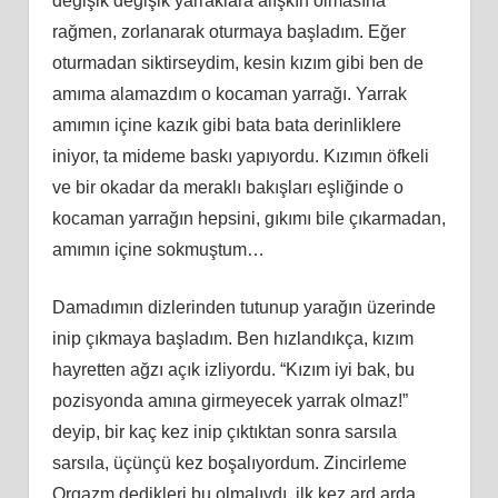
değişik değişik yarraklara alışkın olmasına
rağmen, zorlanarak oturmaya başladım. Eğer
oturmadan siktirseydim, kesin kızım gibi ben de
amıma alamazdım o kocaman yarrağı. Yarrak
amımın içine kazık gibi bata bata derinliklere
iniyor, ta mideme baskı yapıyordu. Kızımın öfkeli
ve bir okadar da meraklı bakışları eşliğinde o
kocaman yarrağın hepsini, gıkımı bile çıkarmadan,
amımın içine sokmuştum…
Damadımın dizlerinden tutunup yarağın üzerinde
inip çıkmaya başladım. Ben hızlandıkça, kızım
hayretten ağzı açık izliyordu. “Kızım iyi bak, bu
pozisyonda amına girmeyecek yarrak olmaz!”
deyip, bir kaç kez inip çıktıktan sonra sarsıla
sarsıla, üçünçü kez boşalıyordum. Zincirleme
Orgazm dedikleri bu olmalıydı, ilk kez ard arda