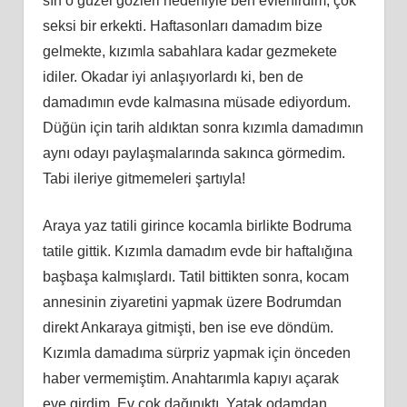
sırf o güzel gözleri nedeniyle ben evlenirdim, çok
seksi bir erkekti. Haftasonları damadım bize
gelmekte, kızımla sabahlara kadar gezmekete
idiler. Okadar iyi anlaşıyorlardı ki, ben de
damadımın evde kalmasına müsade ediyordum.
Düğün için tarih aldıktan sonra kızımla damadımın
aynı odayı paylaşmalarında sakınca görmedim.
Tabi ileriye gitmemeleri şartıyla!
Araya yaz tatili girince kocamla birlikte Bodruma
tatile gittik. Kızımla damadım evde bir haftalığına
başbaşa kalmışlardı. Tatil bittikten sonra, kocam
annesinin ziyaretini yapmak üzere Bodrumdan
direkt Ankaraya gitmişti, ben ise eve döndüm.
Kızımla damadıma sürpriz yapmak için önceden
haber vermemiştim. Anahtarımla kapıyı açarak
eve girdim. Ev çok dağınıktı. Yatak odamdan