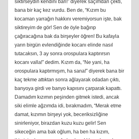
siktirseydin kendini bari!” diyerek saçımdan çekti,
bana bir kaç kez vurdu. Ben de, “Kızım bu
kocaman yarrağın hakkını veremiyorsun işte, bak
siktireyim de gör! Sen de öyle bağırıp
çağıracağına bak da birşeyler öğren! Bu kafayla
yarın birgün evlendiğinde kocanı elinde nasıl
tutacaksın, 3 ay sonra orospulara kaptırırsın
kocanı valla!” dedim. Kızım da, “Ne yani, ha
orospulara kaptırmışım, ha sana!” diyerek bana bir
kaç tekme attıktan sonra ağlayarak odadan çıktı,
banyoya girdi ve banyo kapısını çarparak kapattı.
Damadım kızımın peşinden gitmek istedi, ancak
siki elimle ağzımda idi, bırakmadım, “Merak etme
damat, kızımın birşeyi yok, beceriksizliğine
sinirleniyor, birazdan kuzu kuzu gelir! Sen
sikeceğin ama bak oğlum, ha ben ha kızım,