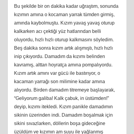
Bu şekilde bir on dakika kadar uğraştım, sonunda
kızımın amına o kocaman yarrak tümden girmiş,
amında kaybolmuştu. Kızım yavaş yavaş oturup
kalkarken acı çektiği yüz hatlarından belli
oluyordu, hızlı hızlı oturup kalkmasını söyledim.
Beş dakika sonra kızım artık alışmıştı, hızlı hızlı
inip çıkıyordu. Damadım da kızımı belinden
kavramış, alttan hoyratça amına pompalıyordu.
Kızım artık amını var gücü ile bastırıyor, o
kacaman yarrağı son milimine kadar amına
alıyordu. Birden damadım titremeye başlayarak,
“Geliyorum galiba! Kalk çabuk, in üstümden!”
deyip, kızımı itekledi. Kızım panikle damadımın
sikinin üzerinden indi. Damadım boşalmak için
sikini sıvazlarken, döllerin boşa gideceğine
üzüldüm ve kızımın am suyu ile yağlanmış