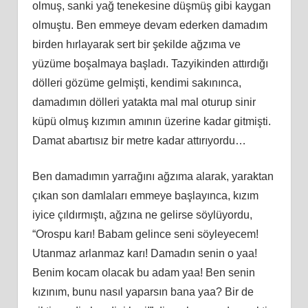
olmuş, sanki yağ tenekesine düşmüş gibi kaygan
olmuştu. Ben emmeye devam ederken damadım
birden hırlayarak sert bir şekilde ağzıma ve
yüzüme boşalmaya başladı. Tazyikinden attırdığı
dölleri gözüme gelmişti, kendimi sakınınca,
damadımın dölleri yatakta mal mal oturup sinir
küpü olmuş kızımın amının üzerine kadar gitmişti.
Damat abartısız bir metre kadar attırıyordu…
Ben damadımın yarrağını ağzıma alarak, yaraktan
çıkan son damlaları emmeye başlayınca, kızım
iyice çıldırmıştı, ağzına ne gelirse söylüyordu,
“Orospu karı! Babam gelince seni söyleyecem!
Utanmaz arlanmaz karı! Damadın senin o yaa!
Benim kocam olacak bu adam yaa! Ben senin
kızınım, bunu nasıl yaparsın bana yaa? Bir de