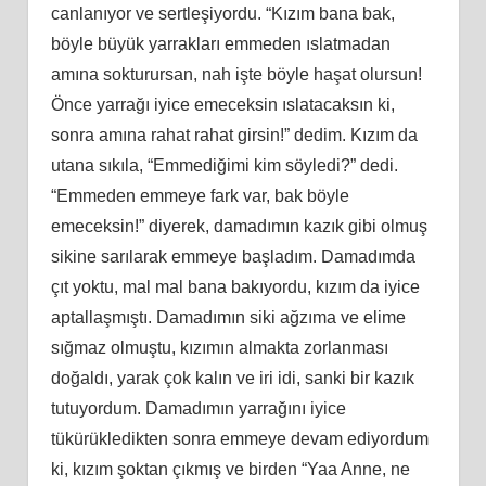
canlanıyor ve sertleşiyordu. “Kızım bana bak,
böyle büyük yarrakları emmeden ıslatmadan
amına sokturursan, nah işte böyle haşat olursun!
Önce yarrağı iyice emeceksin ıslatacaksın ki,
sonra amına rahat rahat girsin!” dedim. Kızım da
utana sıkıla, “Emmediğimi kim söyledi?” dedi.
“Emmeden emmeye fark var, bak böyle
emeceksin!” diyerek, damadımın kazık gibi olmuş
sikine sarılarak emmeye başladım. Damadımda
çıt yoktu, mal mal bana bakıyordu, kızım da iyice
aptallaşmıştı. Damadımın siki ağzıma ve elime
sığmaz olmuştu, kızımın almakta zorlanması
doğaldı, yarak çok kalın ve iri idi, sanki bir kazık
tutuyordum. Damadımın yarrağını iyice
tükürükledikten sonra emmeye devam ediyordum
ki, kızım şoktan çıkmış ve birden “Yaa Anne, ne