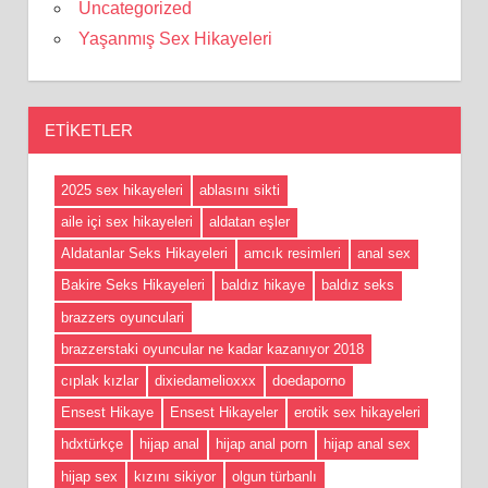
Uncategorized
Yaşanmış Sex Hikayeleri
ETIKETLER
2025 sex hikayeleri
ablasını sikti
aile içi sex hikayeleri
aldatan eşler
Aldatanlar Seks Hikayeleri
amcık resimleri
anal sex
Bakire Seks Hikayeleri
baldız hikaye
baldız seks
brazzers oyunculari
brazzerstaki oyuncular ne kadar kazanıyor 2018
cıplak kızlar
dixiedamelioxxx
doedaporno
Ensest Hikaye
Ensest Hikayeler
erotik sex hikayeleri
hdxtürkçe
hijap anal
hijap anal porn
hijap anal sex
hijap sex
kızını sikiyor
olgun türbanlı