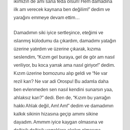
ikimizin de amı sana feda olsun! Hem damadına
ilk am verecek kaynana ben değilim!” dedim ve
yarağını emmeye devam ettim…
Damadımın siki iyice sertleşince, eteğimi ve
ıslanmış külodumu da çıkardım, damadımı yatağın
üzerine yatırdım ve üzerine çıkarak, kızıma
seslendim, “Kızım gel buraya, gel de gör am nasıl
veriliyor, bu koca yarrak ama nasıl giriyor!” dedim.
Kızım üzerine bornozunu alıp geldi ve “Ne var
rezil karı? Ne var adi Orospu! Bu adamla daha
ben evlenmeden sen nasıl kendini sunarsın yaa,
ahlaksız karı?” dedi. Ben de, “Kızım bu yarrağın
hakkı Ahlak değil, Am! Am!” dedim ve damadımın
kalkık sikinin hizasına geçip amımı sikine
dayadım. Amımım iyice kaygan olmasına ve