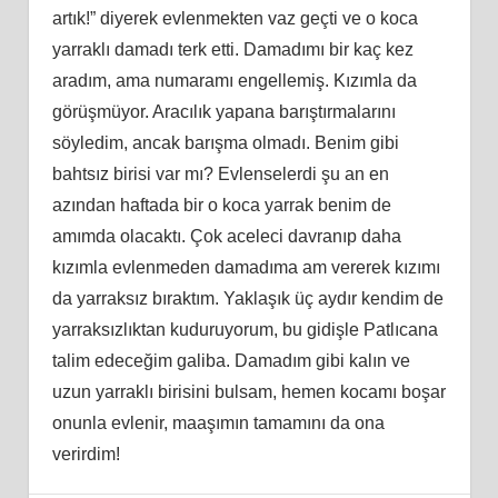
artık!” diyerek evlenmekten vaz geçti ve o koca
yarraklı damadı terk etti. Damadımı bir kaç kez
aradım, ama numaramı engellemiş. Kızımla da
görüşmüyor. Aracılık yapana barıştırmalarını
söyledim, ancak barışma olmadı. Benim gibi
bahtsız birisi var mı? Evlenselerdi şu an en
azından haftada bir o koca yarrak benim de
amımda olacaktı. Çok aceleci davranıp daha
kızımla evlenmeden damadıma am vererek kızımı
da yarraksız bıraktım. Yaklaşık üç aydır kendim de
yarraksızlıktan kuduruyorum, bu gidişle Patlıcana
talim edeceğim galiba. Damadım gibi kalın ve
uzun yarraklı birisini bulsam, hemen kocamı boşar
onunla evlenir, maaşımın tamamını da ona
verirdim!