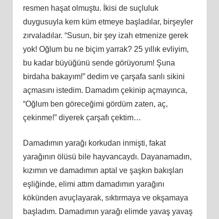
resmen haşat olmuştu. İkisi de suçluluk
duygusuyla kem küm etmeye başladılar, birşeyler
zırvaladılar. “Susun, bir şey izah etmenize gerek
yok! Oğlum bu ne biçim yarrak? 25 yıllık evliyim,
bu kadar büyüğünü sende görüyorum! Şuna
birdaha bakayım!” dedim ve çarşafa sarılı sikini
açmasını istedim. Damadım çekinip açmayınca,
“Oğlum ben göreceğimi gördüm zaten, aç,
çekinme!” diyerek çarşafı çektim…
Damadımın yarağı korkudan inmişti, fakat
yarağının ölüsü bile hayvancaydı. Dayanamadın,
kızımın ve damadımın aptal ve şaşkın bakışları
eşliğinde, elimi attım damadımın yarağını
kökünden avuçlayarak, sıktırmaya ve okşamaya
başladım. Damadımın yarağı elimde yavaş yavaş