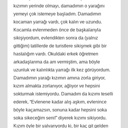
kızımın yerinde olmayı, damadımın o yarağını
yemeyi çok istemeye başladım. Damadımın
kocaman yarrağı vardı, çok kalın ve uzundu.
Kocamla evlenmeden önce de başkalarıyla
sikişiyordum, evlendikten sonra da (yalnız
gittiğim) tatillerde de turistlere sikişmek gibi bir
hastalığım vardı. Okuldaki erkek öğretmen
arkadaşlarıma da am vermiştim, ama böyle
uzunluk ve kalınlıkta yarrağı ilk kez görüyordum.
Damadımın yarağı kızımın amına zorla giriyor,
kızım almakta zorlanıyor, ağlıyor ve hepsini
sokturmak istemiyordu. Damadım da kızımı teselli
ederek, “Evlenene kadar alış aşkım, evlenince
böyle kaçamazsın, sonuna kadar hepsini soka
soka sikeceğim seni!” diyerek kızımı sikiyordu.
Kızım öyle bir yalvarıyordu ki, bir kaç git gelden