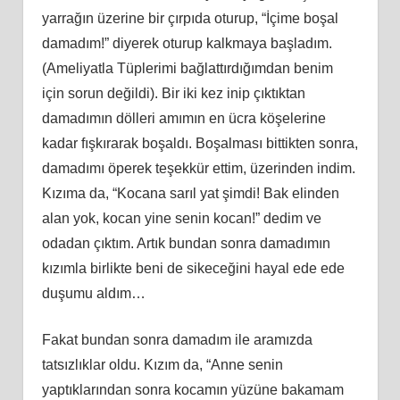
yarrağın üzerine bir çırpıda oturup, “İçime boşal
damadım!” diyerek oturup kalkmaya başladım.
(Ameliyatla Tüplerimi bağlattırdığımdan benim
için sorun değildi). Bir iki kez inip çıktıktan
damadımın dölleri amımın en ücra köşelerine
kadar fışkırarak boşaldı. Boşalması bittikten sonra,
damadımı öperek teşekkür ettim, üzerinden indim.
Kızıma da, “Kocana sarıl yat şimdi! Bak elinden
alan yok, kocan yine senin kocan!” dedim ve
odadan çıktım. Artık bundan sonra damadımın
kızımla birlikte beni de sikeceğini hayal ede ede
duşumu aldım…
Fakat bundan sonra damadım ile aramızda
tatsızlıklar oldu. Kızım da, “Anne senin
yaptıklarından sonra kocamın yüzüne bakamam