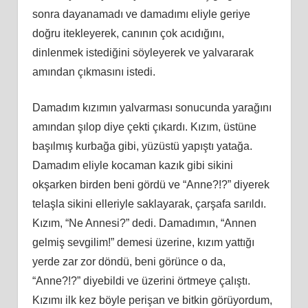
sonra dayanamadı ve damadımı eliyle geriye
doğru itekleyerek, canının çok acıdığını,
dinlenmek istediğini söyleyerek ve yalvararak
amından çıkmasını istedi.
Damadım kızımın yalvarması sonucunda yarağını
amından şılop diye çekti çıkardı. Kızım, üstüne
başılmış kurbağa gibi, yüzüstü yapıştı yatağa.
Damadım eliyle kocaman kazık gibi sikini
okşarken birden beni gördü ve “Anne?!?” diyerek
telaşla sikini elleriyle saklayarak, çarşafa sarıldı.
Kızım, “Ne Annesi?” dedi. Damadımın, “Annen
gelmiş sevgilim!” demesi üzerine, kızım yattığı
yerde zar zor döndü, beni görünce o da,
“Anne?!?” diyebildi ve üzerini örtmeye çalıştı.
Kızımı ilk kez böyle perişan ve bitkin görüyordum,