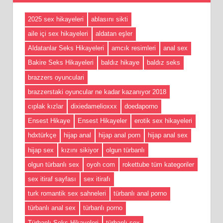
2025 sex hikayeleri
ablasını sikti
aile içi sex hikayeleri
aldatan eşler
Aldatanlar Seks Hikayeleri
amcık resimleri
anal sex
Bakire Seks Hikayeleri
baldız hikaye
baldız seks
brazzers oyunculari
brazzerstaki oyuncular ne kadar kazanıyor 2018
cıplak kızlar
dixiedamelioxxx
doedaporno
Ensest Hikaye
Ensest Hikayeler
erotik sex hikayeleri
hdxtürkçe
hijap anal
hijap anal porn
hijap anal sex
hijap sex
kızını sikiyor
olgun türbanlı
olgun türbanlı sex
oyoh com
rokettube tüm kategoriler
sex itiraf sayfası
sex itirafı
turk romantik sex sahneleri
türbanlı anal porno
türbanlı anal sex
türbanlı porno
Türbanlı Seks Hikayeleri
türbanlı sex