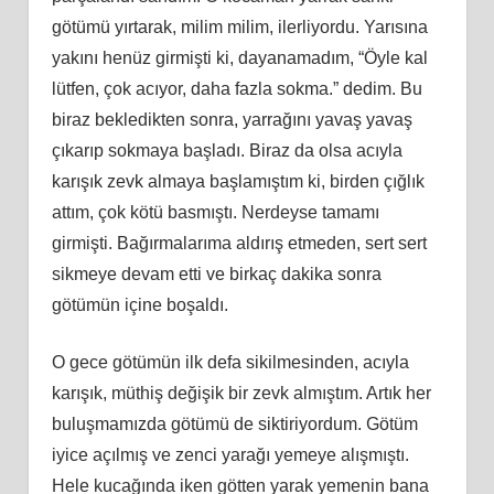
götümü yırtarak, milim milim, ilerliyordu. Yarısına
yakını henüz girmişti ki, dayanamadım, “Öyle kal
lütfen, çok acıyor, daha fazla sokma.” dedim. Bu
biraz bekledikten sonra, yarrağını yavaş yavaş
çıkarıp sokmaya başladı. Biraz da olsa acıyla
karışık zevk almaya başlamıştım ki, birden çığlık
attım, çok kötü basmıştı. Nerdeyse tamamı
girmişti. Bağırmalarıma aldırış etmeden, sert sert
sikmeye devam etti ve birkaç dakika sonra
götümün içine boşaldı.
O gece götümün ilk defa sikilmesinden, acıyla
karışık, müthiş değişik bir zevk almıştım. Artık her
buluşmamızda götümü de siktiriyordum. Götüm
iyice açılmış ve zenci yarağı yemeye alışmıştı.
Hele kucağında iken götten yarak yemenin bana