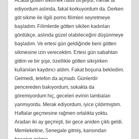
Acaba götten sikilmek nasıl birşeydi, merak ta
ediyordum aslında, fakat korkuyordum da. Derken
göt sikme ile ilgili porno filimleri seyretmeye
başladım. Filimlerde götten sikilen kadınları
gördükçe, aslında güzel olabileceğini düşünmeye
başladım. Ve ertesi gün geldiğinde beni götten
sikmesine izin verecektim. Ertesi gün sabahtan
gittim ve bir şişe, özellikle götten sikişirken
kullanılan kaydırıcı aldım. Fakat boşuna bekledim.
Gelmedi, telefon da açmadı. Günlerdir
pencereden bakıyordum, sokakta da
göremiyordum hiç, geceleri evinin lambaları
yanmıyordu. Merak ediyordum, iyice çıldırmıştım.
Haftalar geçmesine rağmen ortalıkta yoktu.
Aradan iki ay geçmişti, bir gece aniden çıktı geldi.
Memleketine, Senegale gitmiş, karısından