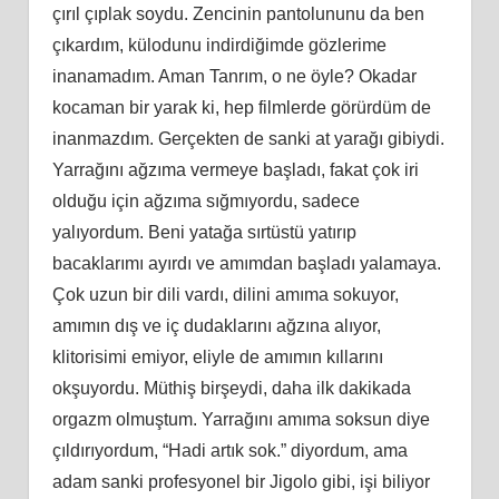
çırıl çıplak soydu. Zencinin pantolununu da ben
çıkardım, külodunu indirdiğimde gözlerime
inanamadım. Aman Tanrım, o ne öyle? Okadar
kocaman bir yarak ki, hep filmlerde görürdüm de
inanmazdım. Gerçekten de sanki at yarağı gibiydi.
Yarrağını ağzıma vermeye başladı, fakat çok iri
olduğu için ağzıma sığmıyordu, sadece
yalıyordum. Beni yatağa sırtüstü yatırıp
bacaklarımı ayırdı ve amımdan başladı yalamaya.
Çok uzun bir dili vardı, dilini amıma sokuyor,
amımın dış ve iç dudaklarını ağzına alıyor,
klitorisimi emiyor, eliyle de amımın kıllarını
okşuyordu. Müthiş birşeydi, daha ilk dakikada
orgazm olmuştum. Yarrağını amıma soksun diye
çıldırıyordum, “Hadi artık sok.” diyordum, ama
adam sanki profesyonel bir Jigolo gibi, işi biliyor