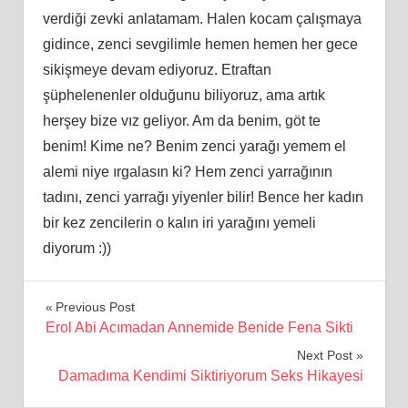
verdiği zevki anlatamam. Halen kocam çalışmaya
gidince, zenci sevgilimle hemen hemen her gece
sikişmeye devam ediyoruz. Etraftan
şüphelenenler olduğunu biliyoruz, ama artık
herşey bize vız geliyor. Am da benim, göt te
benim! Kime ne? Benim zenci yarağı yemem el
alemi niye ırgalasın ki? Hem zenci yarrağının
tadını, zenci yarrağı yiyenler bilir! Bence her kadın
bir kez zencilerin o kalın iri yarağını yemeli
diyorum :))
Yazı
Previous Post
Erol Abi Acımadan Annemide Benide Fena Sikti
gezinmesi
Next Post
Damadıma Kendimi Siktiriyorum Seks Hikayesi