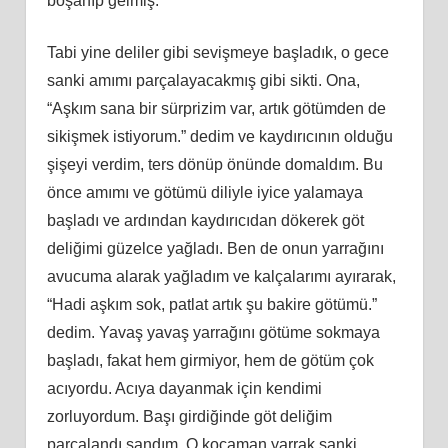
boşanıp gelmiş.
Tabi yine deliler gibi sevişmeye başladık, o gece
sanki amımı parçalayacakmış gibi sikti. Ona,
“Aşkım sana bir sürprizim var, artık götümden de
sikişmek istiyorum.” dedim ve kaydırıcının olduğu
şişeyi verdim, ters dönüp önünde domaldım. Bu
önce amımı ve götümü diliyle iyice yalamaya
başladı ve ardından kaydırıcıdan dökerek göt
deliğimi güzelce yağladı. Ben de onun yarrağını
avucuma alarak yağladım ve kalçalarımı ayırarak,
“Hadi aşkım sok, patlat artık şu bakire götümü.”
dedim. Yavaş yavaş yarrağını götüme sokmaya
başladı, fakat hem girmiyor, hem de götüm çok
acıyordu. Acıya dayanmak için kendimi
zorluyordum. Başı girdiğinde göt deliğim
parçalandı sandım. O kocaman yarrak sanki