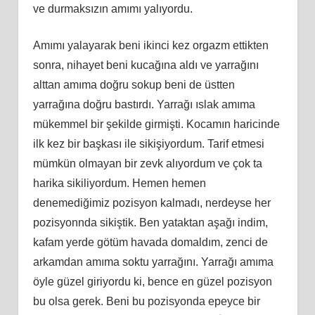
ve durmaksızın amımı yalıyordu.
Amımı yalayarak beni ikinci kez orgazm ettikten
sonra, nihayet beni kucağına aldı ve yarrağını
alttan amıma doğru sokup beni de üstten
yarrağına doğru bastırdı. Yarrağı ıslak amıma
mükemmel bir şekilde girmişti. Kocamın haricinde
ilk kez bir başkası ile sikişiyordum. Tarif etmesi
mümkün olmayan bir zevk alıyordum ve çok ta
harika sikiliyordum. Hemen hemen
denemediğimiz pozisyon kalmadı, nerdeyse her
pozisyonnda sikiştik. Ben yataktan aşağı indim,
kafam yerde götüm havada domaldım, zenci de
arkamdan amıma soktu yarrağını. Yarrağı amıma
öyle güzel giriyordu ki, bence en güzel pozisyon
bu olsa gerek. Beni bu pozisyonda epeyce bir