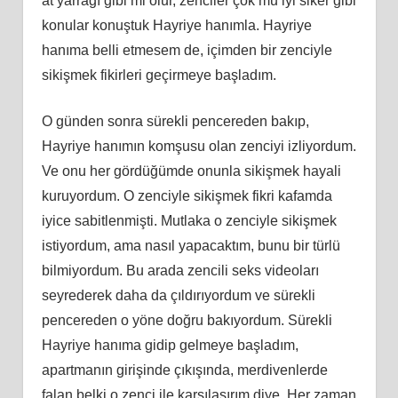
at yarrağı gibi mi olur, zenciler çok mu iyi siker gibi
konular konuştuk Hayriye hanımla. Hayriye
hanıma belli etmesem de, içimden bir zenciyle
sikişmek fikirleri geçirmeye başladım.
O günden sonra sürekli pencereden bakıp,
Hayriye hanımın komşusu olan zenciyi izliyordum.
Ve onu her gördüğümde onunla sikişmek hayali
kuruyordum. O zenciyle sikişmek fikri kafamda
iyice sabitlenmişti. Mutlaka o zenciyle sikişmek
istiyordum, ama nasıl yapacaktım, bunu bir türlü
bilmiyordum. Bu arada zencili seks videoları
seyrederek daha da çıldırıyordum ve sürekli
pencereden o yöne doğru bakıyordum. Sürekli
Hayriye hanıma gidip gelmeye başladım,
apartmanın girişinde çıkışında, merdivenlerde
falan belki o zenci ile karşılaşırım diye. Her zaman