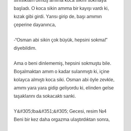
sırılsıklam olmuş amıma koca sikini sokmaya
başladı. O koca sikin amıma bir kayışı vardı ki,
kızak gibi girdi. Yarısı girip de, başı amımın
çeperine dayanınca,
-“Osman abi sikin çok büyük, hepsini sokma!”
diyebildim.
Ama o beni dinlememiş, hepsini sokmuştu bile.
Boşalmaktan amım o kadar sulanmıştı ki, içine
kolayca almıştı koca siki. Osman abi öyle zevkle,
amımı yara yara gidip geliyordu ki, elinden gelse
taşaklarını da sokacaktı sanki.
Y&#305;lba&#351;&#305; Gecesi, resim №4
Beni bir kez daha orgazma ulaştırdıktan sonra,