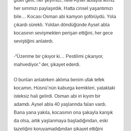
gider gelir, her şeyimizi, hele Aysel ablayla ikimiz
her sırrımızı paylaşırdık. Hatta cinsel yaşantımızı
bile… Kocası Osman abi kamyon şoförüydü. Yola
çıkardı sürekli. Yoldan döndüğünde Aysel abla
kocasının sevişmekten perişan ettiğini, her gece
seviştiğini anlatırdı.
-“Üzerime bir çıkıyor ki… Pestilimi çıkarıyor,
mahvediyor.” der, şikayet ederdi.
O bunları anlatırken aklıma benim ufak tefek
kocamın, Hüsnü’nün kaburga kemikleri, yataktaki
isteksiz hali gelirdi. Osman abi iri kıyım bir
adamdı. Aysel abla 40 yaşlarında falan vardı.
Bana yana yakıla, kocasının ona şakayla karışık
da olsa, artık yaşlanmaya başladığından, eski
tazeliğini koruyamadığından şikayet ettiğini