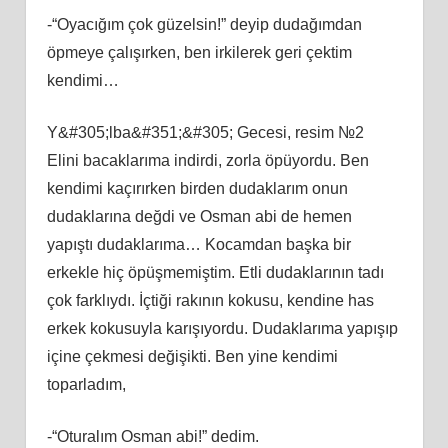
-“Oyacığım çok güzelsin!” deyip dudağımdan
öpmeye çalışırken, ben irkilerek geri çektim
kendimi…
Y&#305;lba&#351;&#305; Gecesi, resim №2
Elini bacaklarıma indirdi, zorla öpüyordu. Ben
kendimi kaçırırken birden dudaklarım onun
dudaklarına değdi ve Osman abi de hemen
yapıştı dudaklarıma… Kocamdan başka bir
erkekle hiç öpüşmemiştim. Etli dudaklarının tadı
çok farklıydı. İçtiği rakının kokusu, kendine has
erkek kokusuyla karışıyordu. Dudaklarıma yapışıp
içine çekmesi değişikti. Ben yine kendimi
toparladım,
-“Oturalım Osman abi!” dedim.