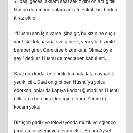
Yılbaşı gecesi akşam saat sekiz gibi onlara gittik.
Hüsnü durumunu onlara anlattı. Fakat ikisi birden
itiraz ettiler,
-“Hüsnü sen işin varsa işine git, bu kızın ne suçu
var? Gül tek başına eve gitmez, yeni yıla bizimle
beraber girer. Gerekirse bizde kalır. Olmaz öyle
şey!” dediler. Hüsnü de mecburen kabul etti.
Saat ona kadar eğlendik, tombala falan oynadık,
yedik içtik. Saat on gibi ben Hüsnü’yü yolcu
ederken, onlar da kapıya kadar uğurladılar. Hüsnü
gitti, ama ben biraz tedirgin oldum. Yanımda
kocam yoktu.
Biz içeri girdik ve televizyonda müzik ve eğlence
programını izlemeye devam ettik. Bir ara Aysel