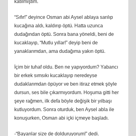
katılmıştım.
“Sıfır!” deyince Osman abi Aysel ablaya sarılıp
kucağına aldı, kaldırıp öptü. Hatta uzunca
dudağından öptü. Sonra bana yöneldi, beni de
kucaklayıp, “Mutlu yıllar!” deyip beni de
yanaklarımdan, ama dudağıma yakın öptü.
İçim bir tuhaf oldu. Ben ne yapıyordum? Yabancı
bir erkek sımsıkı kucaklayıp neredeyse
dudaklarımdan öpüyor ve ben itiraz etmek şöyle
dursun, ses bile çıkarmıyordum. Hoşuma gitti her
şeye rağmen, ilk defa böyle değişik bir yılbaşı
kutluyordum. Sonra oturduk, ben Aysel abla ile
konuşurken, Osman abi içki içmeye başladı.
-“Bayanlar size de dolduruyorum!” dedi.