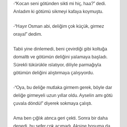
-“Kocan seni götünden sikti mi hiç, haa?” dedi.
Anladım ki götümü sikmeyi kafaya koymuştu.
-“Hayır Osman abi, deliğim çok küçük, girmez
oraya!” dedim.
Tabii yine dinlemedi, beni çevirdiği gibi koltuğa
domalttı ve götümün deliğini yalamaya başladı.
Sürekli tükürükle ıslatıyor, diliyle parmağıyla
götümün deliğini alıştırmaya çalışıyordu.
-“Oya, bu deliğe mutlaka girmem gerek, böyle dar
deliğe girmeyeli uzun yıllar oldu. Ayselin amı götü
çuvala döndü!” diyerek sokmaya çalıştı.
Ama ben çığlık atınca geri çekti. Sonra bir daha
denedi, bu sefer çok acımadı. Aksine hoşuma da