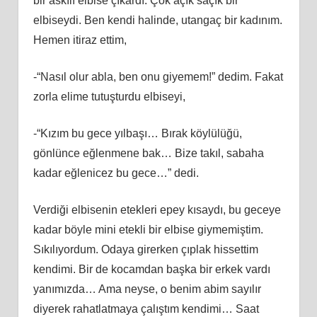
bir askılı elbise çıkardı. Çok açık saçık bir
elbiseydi. Ben kendi halinde, utangaç bir kadınım.
Hemen itiraz ettim,
-“Nasıl olur abla, ben onu giyemem!” dedim. Fakat
zorla elime tutuşturdu elbiseyi,
-“Kızım bu gece yılbaşı… Bırak köylülüğü,
gönlünce eğlenmene bak… Bize takıl, sabaha
kadar eğlenicez bu gece…” dedi.
Verdiği elbisenin etekleri epey kısaydı, bu geceye
kadar böyle mini etekli bir elbise giymemiştim.
Sıkılıyordum. Odaya girerken çıplak hissettim
kendimi. Bir de kocamdan başka bir erkek vardı
yanımızda… Ama neyse, o benim abim sayılır
diyerek rahatlatmaya çalıştım kendimi… Saat