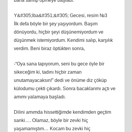
bana sarılıp öpmeye başladı.
Y&#305;lba&#351;&#305; Gecesi, resim №3
İlk defa böyle bir şey yaşıyordum. Başım
dönüyordu, hiçbir şeyi düşünemiyordum ve
düşünmek istemiyordum. Kendimi salıp, karşılık
verdim. Beni biraz öptükten sonra,
-“Oya sana tapıyorum, seni bu gece öyle bir
sikeceğim ki, tadını hiçbir zaman
unutamayacaksın!” dedi ve önüme diz çöküp
külodumu çekti çıkardı. Sonra bacaklarımı açtı ve
amımı yalamaya başladı.
Dilini amımda hissettiğimde kendimden geçtim
sanki…. Olamaz, böyle bir zevki hiç
yaşamamıştım… Kocam bu zevki hiç