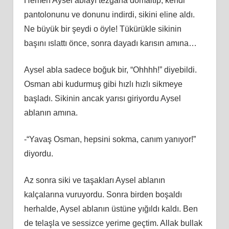
Hemen Aysel ablayı tezgaha domaltıp, kendi
pantolonunu ve donunu indirdi, sikini eline aldı.
Ne büyük bir şeydi o öyle! Tükürükle sikinin
başını ıslattı önce, sonra dayadı karısın amına…
Aysel abla sadece boğuk bir, “Ohhhh!” diyebildi.
Osman abi kudurmuş gibi hızlı hızlı sikmeye
başladı. Sikinin ancak yarısı giriyordu Aysel
ablanın amına.
-“Yavaş Osman, hepsini sokma, canım yanıyor!”
diyordu.
Az sonra siki ve taşakları Aysel ablanın
kalçalarına vuruyordu. Sonra birden boşaldı
herhalde, Aysel ablanın üstüne yığıldı kaldı. Ben
de telaşla ve sessizce yerime geçtim. Allak bullak