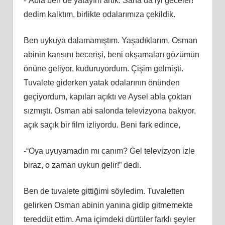
-“Abla ben de yatayım artık. Sana da iyi geceler!”
dedim kalktım, birlikte odalarımıza çekildik.
Ben uykuya dalamamıştım. Yaşadıklarım, Osman
abinin karısını becerişi, beni okşamaları gözümün
önüne geliyor, kuduruyordum. Çişim gelmişti.
Tuvalete giderken yatak odalarının önünden
geçiyordum, kapıları açıktı ve Aysel abla çoktan
sızmıştı. Osman abi salonda televizyona bakıyor,
açık saçık bir film izliyordu. Beni fark edince,
-“Oya uyuyamadın mı canım? Gel televizyon izle
biraz, o zaman uykun gelir!” dedi.
Ben de tuvalete gittiğimi söyledim. Tuvaletten
gelirken Osman abinin yanına gidip gitmemekte
tereddüt ettim. Ama içimdeki dürtüler farklı şeyler