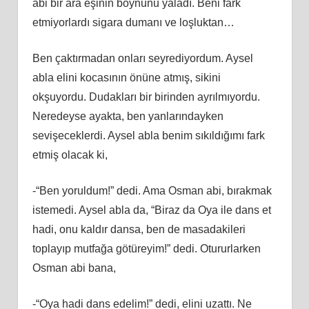
abi bir ara eşinin boynunu yaladı. Beni fark
etmiyorlardı sigara dumanı ve loşluktan…
Ben çaktırmadan onları seyrediyordum. Aysel
abla elini kocasının önüne atmış, sikini
okşuyordu. Dudakları bir birinden ayrılmıyordu.
Neredeyse ayakta, ben yanlarındayken
sevişeceklerdi. Aysel abla benim sıkıldığımı fark
etmiş olacak ki,
-“Ben yoruldum!” dedi. Ama Osman abi, bırakmak
istemedi. Aysel abla da, “Biraz da Oya ile dans et
hadi, onu kaldır dansa, ben de masadakileri
toplayıp mutfağa götüreyim!” dedi. Otururlarken
Osman abi bana,
-“Oya hadi dans edelim!” dedi, elini uzattı. Ne