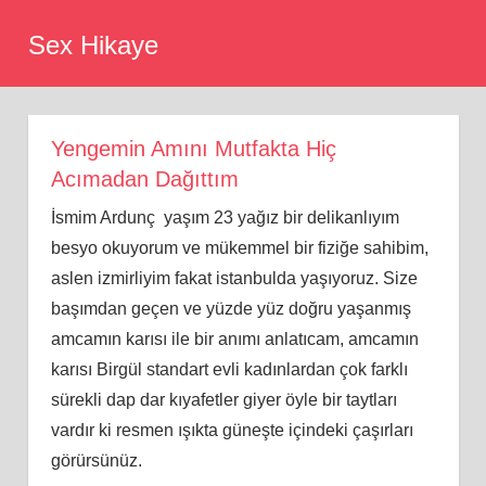
Skip
Sex Hikaye
to
content
Yengemin Amını Mutfakta Hiç
Acımadan Dağıttım
İsmim Ardunç yaşım 23 yağız bir delikanlıyım
besyo okuyorum ve mükemmel bir fiziğe sahibim,
aslen izmirliyim fakat istanbulda yaşıyoruz. Size
başımdan geçen ve yüzde yüz doğru yaşanmış
amcamın karısı ile bir anımı anlatıcam, amcamın
karısı Birgül standart evli kadınlardan çok farklı
sürekli dap dar kıyafetler giyer öyle bir taytları
vardır ki resmen ışıkta güneşte içindeki çaşırları
görürsünüz.