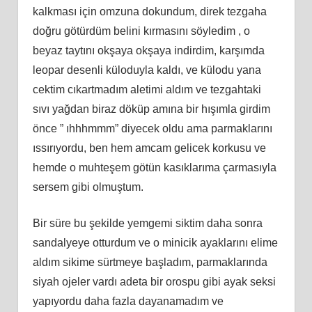
kalkması için omzuna dokundum, direk tezgaha
doğru götürdüm belini kırmasını söyledim , o
beyaz taytını okşaya okşaya indirdim, karşımda
leopar desenli küloduyla kaldı, ve külodu yana
cektim cıkartmadım aletimi aldım ve tezgahtaki
sıvı yağdan biraz döküp amına bir hışımla girdim
önce ” ıhhhmmm” diyecek oldu ama parmaklarını
ıssırıyordu, ben hem amcam gelicek korkusu ve
hemde o muhteşem götün kasıklarıma çarmasıyla
sersem gibi olmuştum.
Bir süre bu şekilde yemgemi siktim daha sonra
sandalyeye otturdum ve o minicik ayaklarını elime
aldım sikime sürtmeye başladım, parmaklarında
siyah ojeler vardı adeta bir orospu gibi ayak seksi
yapıyordu daha fazla dayanamadım ve