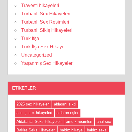
Travesti hikayeleri
Türbanlı Sex Hikayeleri
Türbanlı Sex Resimleri
Türbanlı Sikiş Hikayeleri
Türk İfşa
Türk İfşa Sex Hikaye
Uncategorized
Yaşanmış Sex Hikayeleri
ETIKETLER
2025 sex hikayeleri
ablasını sikti
aile içi sex hikayeleri
aldatan eşler
Aldatanlar Seks Hikayeleri
amcık resimleri
anal sex
Bakire Seks Hikayeleri
baldız hikaye
baldız seks