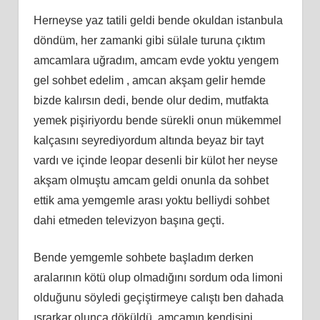
Herneyse yaz tatili geldi bende okuldan istanbula
döndüm, her zamanki gibi sülale turuna çıktım
amcamlara uğradım, amcam evde yoktu yengem
gel sohbet edelim , amcan akşam gelir hemde
bizde kalırsın dedi, bende olur dedim, mutfakta
yemek pişiriyordu bende sürekli onun mükemmel
kalçasını seyrediyordum altında beyaz bir tayt
vardı ve içinde leopar desenli bir külot her neyse
akşam olmuştu amcam geldi onunla da sohbet
ettik ama yemgemle arası yoktu belliydi sohbet
dahi etmeden televizyon başına geçti.
Bende yemgemle sohbete başladım derken
aralarının kötü olup olmadığını sordum oda limoni
olduğunu söyledi geçiştirmeye calıştı ben dahada
ısrarkar olunca döküldü, amcamın kendisini