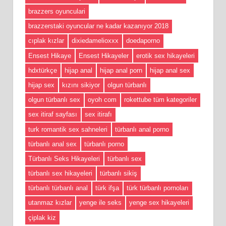
brazzers oyunculari
brazzerstaki oyuncular ne kadar kazanıyor 2018
cıplak kızlar
dixiedamelioxxx
doedaporno
Ensest Hikaye
Ensest Hikayeler
erotik sex hikayeleri
hdxtürkçe
hijap anal
hijap anal porn
hijap anal sex
hijap sex
kızını sikiyor
olgun türbanlı
olgun türbanlı sex
oyoh com
rokettube tüm kategoriler
sex itiraf sayfası
sex itirafı
turk romantik sex sahneleri
türbanlı anal porno
türbanlı anal sex
türbanlı porno
Türbanlı Seks Hikayeleri
türbanlı sex
türbanlı sex hikayeleri
türbanlı sikiş
türbanlı türbanlı anal
türk ifşa
türk türbanlı pornoları
utanmaz kızlar
yenge ile seks
yenge sex hikayeleri
çiplak kiz