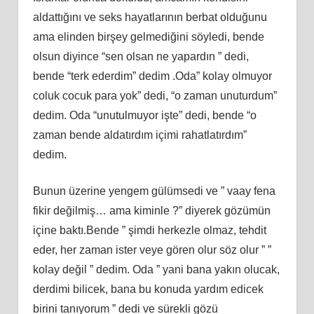
aldattığını ve seks hayatlarının berbat olduğunu
ama elinden birşey gelmediğini söyledi, bende
olsun diyince “sen olsan ne yapardın ” dedi,
bende “terk ederdim” dedim .Oda” kolay olmuyor
coluk cocuk para yok” dedi, “o zaman unuturdum”
dedim. Oda “unutulmuyor işte” dedi, bende “o
zaman bende aldatırdım içimi rahatlatırdım”
dedim.
Bunun üzerine yengem gülümsedi ve ” vaay fena
fikir değilmiş… ama kiminle ?” diyerek gözümün
içine baktı.Bende ” şimdi herkezle olmaz, tehdit
eder, her zaman ister veye gören olur söz olur ” ”
kolay değil ” dedim. Oda ” yani bana yakın olucak,
derdimi bilicek, bana bu konuda yardım edicek
birini tanıyorum ” dedi ve sürekli gözü