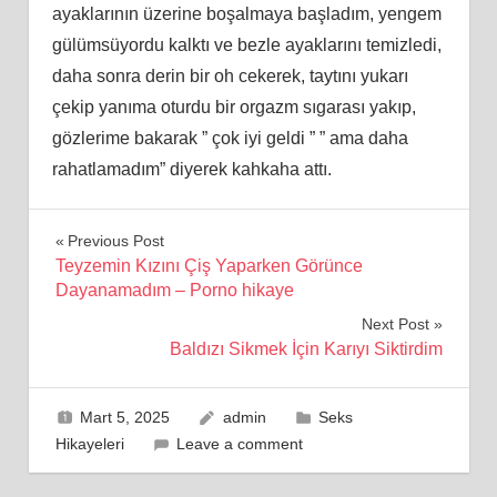
ayaklarının üzerine boşalmaya başladım, yengem
gülümsüyordu kalktı ve bezle ayaklarını temizledi,
daha sonra derin bir oh cekerek, taytını yukarı
çekip yanıma oturdu bir orgazm sıgarası yakıp,
gözlerime bakarak ” çok iyi geldi ” ” ama daha
rahatlamadım” diyerek kahkaha attı.
Yazı
Previous Post
Teyzemin Kızını Çiş Yaparken Görünce
gezinmesi
Dayanamadım – Porno hikaye
Next Post
Baldızı Sikmek İçin Karıyı Siktirdim
Mart 5, 2025
admin
Seks
Hikayeleri
Leave a comment