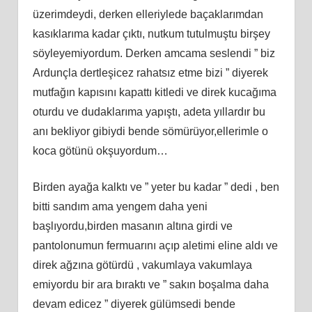
üzerimdeydi, derken elleriylede baçaklarımdan
kasıklarıma kadar çıktı, nutkum tutulmuştu birşey
söyleyemiyordum. Derken amcama seslendi ” biz
Ardunçla dertleşicez rahatsız etme bizi ” diyerek
mutfağın kapısını kapattı kitledi ve direk kucağıma
oturdu ve dudaklarıma yapıştı, adeta yıllardır bu
anı bekliyor gibiydi bende sömürüyor,ellerimle o
koca götünü okşuyordum…
Birden ayağa kalktı ve ” yeter bu kadar ” dedi , ben
bitti sandım ama yengem daha yeni
başlıyordu,birden masanın altına girdi ve
pantolonumun fermuarını açıp aletimi eline aldı ve
direk ağzına götürdü , vakumlaya vakumlaya
emiyordu bir ara bıraktı ve ” sakın boşalma daha
devam edicez ” diyerek gülümsedi bende