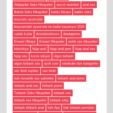
Aldatanlar Seks Hikayeleri
amcık resimleri
anal sex
Bakire Seks Hikayeleri
baldız hikaye
baldız seks
brazzers oyunculari
brazzerstaki oyuncular ne kadar kazanıyor 2018
cıplak kızlar
dixiedamelioxxx
doedaporno
Ensest Hikaye
Ensest Hikayeler
erotik sex hikayeleri
hdxtürkçe
hijap anal
hijap anal porn
hijap anal sex
hijap sex
kızını sikiyor
olgun türbanlı
olgun türbanlı sex
oyoh com
rokettube tüm kategoriler
sex itiraf sayfası
sex itirafı
turk romantik sex sahneleri
türbanlı anal porno
türbanlı anal sex
türbanlı porno
Türbanlı Seks Hikayeleri
türbanlı sex
türbanlı sex hikayeleri
türbanlı sikiş
türbanlı türbanlı anal
türk ifşa
türk türbanlı pornoları