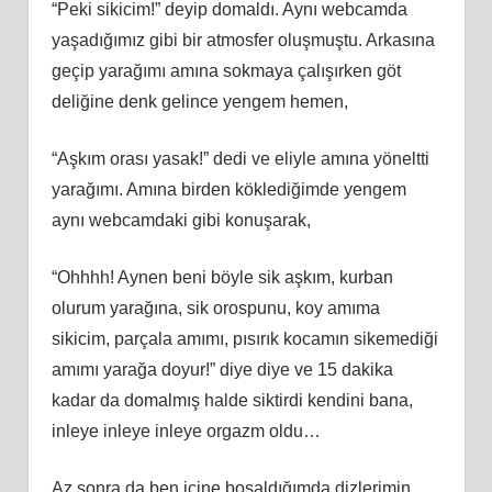
“Peki sikicim!” deyip domaldı. Aynı webcamda
yaşadığımız gibi bir atmosfer oluşmuştu. Arkasına
geçip yarağımı amına sokmaya çalışırken göt
deliğine denk gelince yengem hemen,
“Aşkım orası yasak!” dedi ve eliyle amına yöneltti
yarağımı. Amına birden köklediğimde yengem
aynı webcamdaki gibi konuşarak,
“Ohhhh! Aynen beni böyle sik aşkım, kurban
olurum yarağına, sik orospunu, koy amıma
sikicim, parçala amımı, pısırık kocamın sikemediği
amımı yarağa doyur!” diye diye ve 15 dakika
kadar da domalmış halde siktirdi kendini bana,
inleye inleye inleye orgazm oldu…
Az sonra da ben içine boşaldığımda dizlerimin