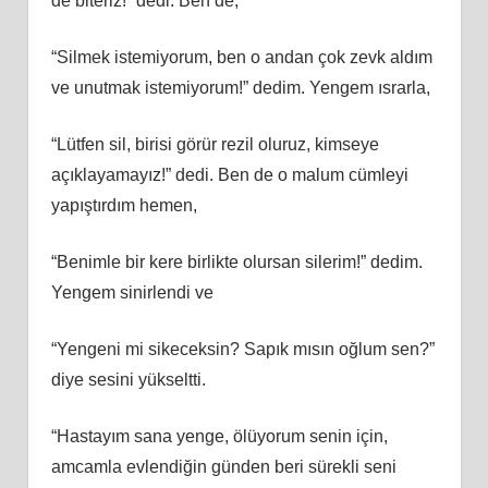
de biteriz!” dedi. Ben de,
“Silmek istemiyorum, ben o andan çok zevk aldım
ve unutmak istemiyorum!” dedim. Yengem ısrarla,
“Lütfen sil, birisi görür rezil oluruz, kimseye
açıklayamayız!” dedi. Ben de o malum cümleyi
yapıştırdım hemen,
“Benimle bir kere birlikte olursan silerim!” dedim.
Yengem sinirlendi ve
“Yengeni mi sikeceksin? Sapık mısın oğlum sen?”
diye sesini yükseltti.
“Hastayım sana yenge, ölüyorum senin için,
amcamla evlendiğin günden beri sürekli seni