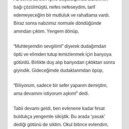
bağı çözülmüştü, nefes nefeseydim, tarif
edemeyeceğim bir mutluluk ve rahatlama vardı.
Biraz sonra nabzımız normale döndüğünde
amından çıktım. Yengem dönüp,
“Muhteşemdin sevgilim!” diyerek dudağımdan
öptü ve elimden tutup temizlenmek için banyoya
götürdü. Birlikte duş alıp banyodan çıktıktan sonra
giyindik. Gideceğimde dudaklarımdan öpüp,
“Biliyorum, sadece bir sefer yaparım demiştim,
ama devamını istiyorum aşkım!” dedi.
Tabii devamı geldi, ben evlenene kadar fırsat
buldukça yengemle sikiştik. Bu arada ‘yasak’
dediği götünü de siktim. Okul bitince evlendim,