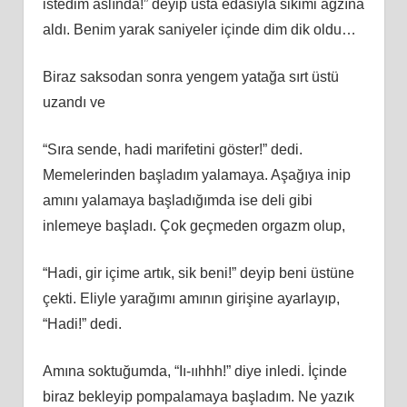
istedim aslında!” deyip usta edasıyla sikimi ağzına
aldı. Benim yarak saniyeler içinde dim dik oldu…
Biraz saksodan sonra yengem yatağa sırt üstü
uzandı ve
“Sıra sende, hadi marifetini göster!” dedi.
Memelerinden başladım yalamaya. Aşağıya inip
amını yalamaya başladığımda ise deli gibi
inlemeye başladı. Çok geçmeden orgazm olup,
“Hadi, gir içime artık, sik beni!” deyip beni üstüne
çekti. Eliyle yarağımı amının girişine ayarlayıp,
“Hadi!” dedi.
Amına soktuğumda, “Iı-ııhhh!” diye inledi. İçinde
biraz bekleyip pompalamaya başladım. Ne yazık