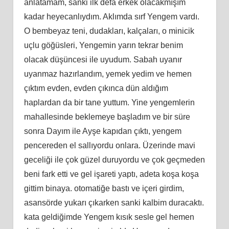
anlatamam, sanki ilk defa erkek olacakmışım
kadar heyecanlıydım. Aklımda sırf Yengem vardı.
O bembeyaz teni, dudakları, kalçaları, o minicik
uçlu göğüsleri, Yengemin yarın tekrar benim
olacak düşüncesi ile uyudum. Sabah uyanır
uyanmaz hazırlandım, yemek yedim ve hemen
çıktım evden, evden çıkınca dün aldığım
haplardan da bir tane yuttum. Yine yengemlerin
mahallesinde beklemeye başladım ve bir süre
sonra Dayım ile Ayşe kapıdan çıktı, yengem
pencereden el sallıyordu onlara. Üzerinde mavi
geceliği ile çok güzel duruyordu ve çok geçmeden
beni fark etti ve gel işareti yaptı, adeta koşa koşa
gittim binaya. otomatiğe bastı ve içeri girdim,
asansörde yukarı çıkarken sanki kalbim duracaktı.
kata geldiğimde Yengem kısık sesle gel hemen