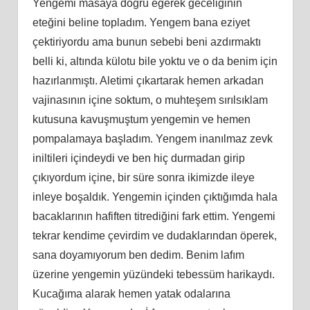
Yengemi masaya doğru eğerek geceliğinin
eteğini beline topladım. Yengem bana eziyet
çektiriyordu ama bunun sebebi beni azdırmaktı
belli ki, altında külotu bile yoktu ve o da benim için
hazırlanmıştı. Aletimi çıkartarak hemen arkadan
vajinasının içine soktum, o muhteşem sırılsıklam
kutusuna kavuşmuştum yengemin ve hemen
pompalamaya başladım. Yengem inanılmaz zevk
iniltileri içindeydi ve ben hiç durmadan girip
çıkıyordum içine, bir süre sonra ikimizde ileye
inleye boşaldık. Yengemin içinden çıktığımda hala
bacaklarının hafiften titrediğini fark ettim. Yengemi
tekrar kendime çevirdim ve dudaklarından öperek,
sana doyamıyorum ben dedim. Benim lafım
üzerine yengemin yüzündeki tebessüm harikaydı.
Kucağıma alarak hemen yatak odalarına