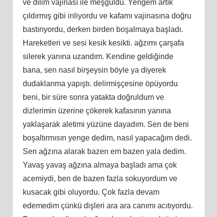
ve dilim vajinası ile meşguldü. Yengem artık
çıldırmış gibi inliyordu ve kafamı vajinasına doğru
bastırıyordu, derken birden boşalmaya başladı.
Hareketleri ve sesi kesik kesikti. ağzımı çarşafa
silerek yanına uzandım. Kendine geldiğinde
bana, sen nasıl birşeysin böyle ya diyerek
dudaklarıma yapıştı. delirmişçesine öpüyordu
beni, bir süre sonra yatakta doğruldum ve
dizlerimin üzerine çökerek kafasının yanına
yaklaşarak aletimi yüzüne dayadım. Sen de beni
boşaltırmısın yenge dedim, nasıl yapacağım dedi.
Sen ağzına alarak bazen em bazen yala dedim.
Yavaş yavaş ağzına almaya başladı ama çok
acemiydi, ben de bazen fazla sokuyordum ve
kusacak gibi oluyordu. Çok fazla devam
edemedim çünkü dişleri ara ara canımı acıtıyordu.