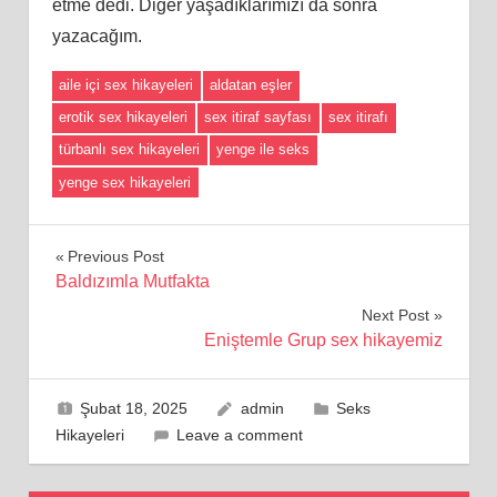
etme dedi. Diğer yaşadıklarımızı da sonra
yazacağım.
aile içi sex hikayeleri
aldatan eşler
erotik sex hikayeleri
sex itiraf sayfası
sex itirafı
türbanlı sex hikayeleri
yenge ile seks
yenge sex hikayeleri
Yazı
Previous Post
Baldızımla Mutfakta
gezinmesi
Next Post
Eniştemle Grup sex hikayemiz
Şubat 18, 2025
admin
Seks
Hikayeleri
Leave a comment