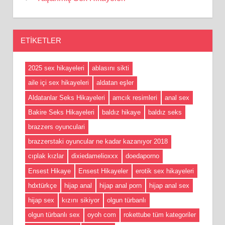
ETIKETLER
2025 sex hikayeleri
ablasını sikti
aile içi sex hikayeleri
aldatan eşler
Aldatanlar Seks Hikayeleri
amcık resimleri
anal sex
Bakire Seks Hikayeleri
baldız hikaye
baldız seks
brazzers oyunculari
brazzerstaki oyuncular ne kadar kazanıyor 2018
cıplak kızlar
dixiedamelioxxx
doedaporno
Ensest Hikaye
Ensest Hikayeler
erotik sex hikayeleri
hdxtürkçe
hijap anal
hijap anal porn
hijap anal sex
hijap sex
kızını sikiyor
olgun türbanlı
olgun türbanlı sex
oyoh com
rokettube tüm kategoriler