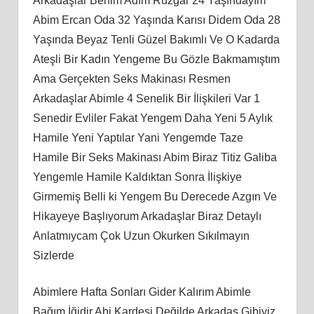
Arkadaşlar Benim Adım Rüzgar 24 Yaşındayım
Abim Ercan Oda 32 Yaşında Karısı Didem Oda 28
Yaşında Beyaz Tenli Güzel Bakımlı Ve O Kadarda
Ateşli Bir Kadın Yengeme Bu Gözle Bakmamıştım
Ama Gerçekten Seks Makinası Resmen
Arkadaşlar Abimle 4 Senelik Bir İlişkileri Var 1
Senedir Evliler Fakat Yengem Daha Yeni 5 Aylık
Hamile Yeni Yaptılar Yani Yengemde Taze
Hamile Bir Seks Makinası Abim Biraz Titiz Galiba
Yengemle Hamile Kaldıktan Sonra İlişkiye
Girmemiş Belli ki Yengem Bu Derecede Azgın Ve
Hikayeye Başlıyorum Arkadaşlar Biraz Detaylı
Anlatmıycam Çok Uzun Okurken Sıkılmayın
Sizlerde
Abimlere Hafta Sonları Gider Kalırım Abimle
Bağım İğidir Abi Kardeşi Değilde Arkadaş Gibiyiz