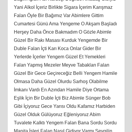
Yani Alkol İçeriz Birlikte Sigara İçerim Karışmaz
Falan Öyle Bir Bağımız Var Abimlere Gittim
Cumartesi Günü Ama Yengeme O Akşam Başladı
Herşey Daha Önce Bakmadım O Gözle Abimle
Güzel Bir Rakı Masası Kurduk Yengemde Bir
Duble Falan İçti Karı Koca Onlar Gider Bir
Yerlerde İçerler Yengem Güzel Et Yemekleri
Falan Yapmış Mezeler Meyve Tabakları Falan
Güzel Bir Gece Geçireceğiz Belli Yengem Hamile
Olmasa Daha Güzel Olurdu Sarhoş Olabilme
İmkanı Vardı En Azından Hamile Diye Ortama
Eşlik İçin Bir Duble İçti Biz Abimle Sünger Bob
Gibi İçiyoruz Gece Yarısı Oldu Kafamız Harbiden
Güzel Olduk Gülüyoruz Eğleniyoruz Abim
Tuvalete Kalktı Yengem Falan Bana Sordu Sordu
Manita İşleri Falan Nasıl Gidiyor Varmı Sevgilin