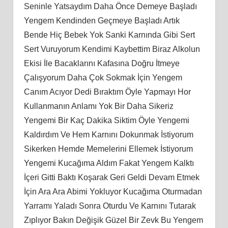
Seninle Yatsaydım Daha Önce Demeye Başladı
Yengem Kendinden Geçmeye Başladı Artık
Bende Hiç Bebek Yok Sanki Karnında Gibi Sert
Sert Vuruyorum Kendimi Kaybettim Biraz Alkolun
Ekisi İle Bacaklarını Kafasına Doğru İtmeye
Çalışyorum Daha Çok Sokmak İçin Yengem
Canım Acıyor Dedi Bıraktım Öyle Yapmayı Hor
Kullanmanın Anlamı Yok Bir Daha Sikeriz
Yengemi Bir Kaç Dakika Siktim Öyle Yengemi
Kaldırdım Ve Hem Karnını Dokunmak İstiyorum
Sikerken Hemde Memelerini Ellemek İstiyorum
Yengemi Kucağıma Aldım Fakat Yengem Kalktı
İçeri Gitti Baktı Koşarak Geri Geldi Devam Etmek
İçin Ara Ara Abimi Yokluyor Kucağıma Oturmadan
Yarramı Yaladı Sonra Oturdu Ve Karnını Tutarak
Zıplıyor Bakın Değişik Güzel Bir Zevk Bu Yengem