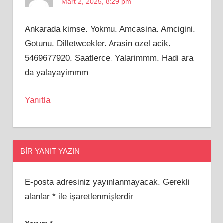
Mart 2, 2025, 8:29 pm
Ankarada kimse. Yokmu. Amcasina. Amcigini.
Gotunu. Dilletwcekler. Arasin ozel acik.
5469677920. Saatlerce. Yalarimmm. Hadi ara
da yalayayimmm
Yanıtla
BIR YANIT YAZIN
E-posta adresiniz yayınlanmayacak.
Gerekli
alanlar
*
ile işaretlenmişlerdir