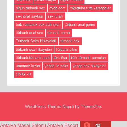
olgun türbanlı sex
oyoh com
rokettube tüm kategoriler
sex itiraf sayfası
sex itirafı
turk romantik sex sahneleri
türbanlı anal porno
türbanlı anal sex
türbanlı porno
Türbanlı Seks Hikayeleri
türbanlı sex
türbanlı sex hikayeleri
türbanlı sikiş
türbanlı türbanlı anal
türk ifşa
türk türbanlı pornoları
utanmaz kızlar
yenge ile seks
yenge sex hikayeleri
çiplak kiz
WordPress Theme: Napoli by ThemeZee.
42
Antalya Masaj Salonu
Antalya Escort