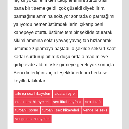
hiç kıl yoktu. elimden tutup ammına sürttü o an
bana bir titreme geldi. çok güzeldi diyebilirim.
parmağımı ammına sokuyor sonrada o parmağımı
yalıyordu hemenüstümdekilerini çıkarıp beni
kanepeye oturttu üstüme ters bir şekilde oturarak
sikimi ammına soktu yavaş yavaş tan hızlanarak
üstümde zıplamaya başladı. o şekilde seksi 1 saat
kadar sürdürüp bitirdik duşu orda almadım eve
gidip evde aldım riske girmeye gerek yok sonuçta.
Beni dinlediğiniz için teşekkür ederim herkese
keyifli dakikalar.
aile içi sex hikayeleri
aldatan eşler
erotik sex hikayeleri
sex itiraf sayfası
sex itirafı
türbanlı porno
türbanlı sex hikayeleri
yenge ile seks
yenge sex hikayeleri