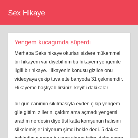
Skip
Sex Hikaye
to
content
Yengem kucagımda süperdi
Merhaba Seks hikaye okurları sizlere mükemmel
bir hikayem var diyebilirim bu hikayem yengemle
ilgili bir hikaye. Hikayenin konusu gizlice onu
videoyaya çekip tuvalette banyoda 31 çekmemdir.
Hikayeme başlıyabilirsiniz. keyifli dakikalar.
bir gün canımın sıkılmasıyla evden çıkıp yengem
gile gittim. zillerini çaldım ama açmadı yengemi
aradım nerdesin diye üst katta komşunun halısını
silkelemişler iniyorum şimdi bekle dedi. 5 dakka