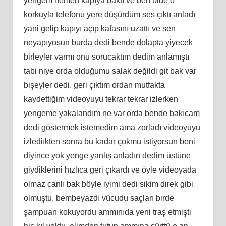
yengem hemen kapıya baktı ve ben bide o
korkuyla telefonu yere düşürdüm ses çıktı anladı
yani gelip kapıyı açıp kafasını uzattı ve sen
neyapıyosun burda dedi bende dolapta yiyecek
birleyler varmı onu sorucaktım dedim anlamıştı
tabi niye orda olduğumu salak değildi git bak var
bişeyler dedi. geri çıktım ordan mutfakta
kaydettiğim videoyuyu tekrar tekrar izlerken
yengeme yakalandım ne var orda bende bakıcam
dedi göstermek istemedim ama zorladı videoyuyu
izlediıkten sonra bu kadar çokmu istiyorsun beni
diyince yok yenge yanlış anladın dedim üstüne
giydiklerini hızlıca geri çıkardı ve öyle videoyada
olmaz canlı bak böyle iyimi dedi sikim direk gibi
olmuştu. bembeyazdı vücudu saçları birde
şampuan kokuyordu ammınıda yeni traş etmişti