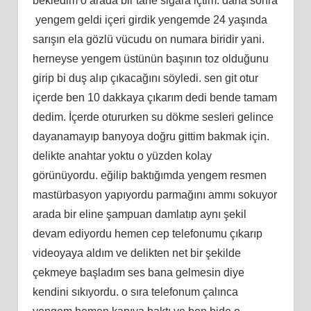
bekledim o arada bir tane sigara içtim. daha sonra
yengem geldi içeri girdik yengemde 24 yaşında
sarışın ela gözlü vücudu on numara biridir yani.
herneyse yengem üstünün başının toz olduğunu
girip bi duş alıp çıkacağını söyledi. sen git otur
içerde ben 10 dakkaya çıkarım dedi bende tamam
dedim. İçerde otururken su dökme sesleri gelince
dayanamayıp banyoya doğru gittim bakmak için.
delikte anahtar yoktu o yüzden kolay
görünüyordu. eğilip baktığımda yengem resmen
mastürbasyon yapıyordu parmağını ammı sokuyor
arada bir eline şampuan damlatıp aynı şekil
devam ediyordu hemen cep telefonumu çıkarıp
videoyaya aldım ve delikten net bir şekilde
çekmeye başladım ses bana gelmesin diye
kendini sıkıyordu. o sıra telefonum çalınca