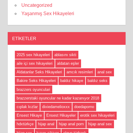
Uncategorized
Yaşanmış Sex Hikayeleri
ETIKETLER
2025 sex hikayeleri
ablasını sikti
aile içi sex hikayeleri
aldatan eşler
Aldatanlar Seks Hikayeleri
amcık resimleri
anal sex
Bakire Seks Hikayeleri
baldız hikaye
baldız seks
brazzers oyunculari
brazzerstaki oyuncular ne kadar kazanıyor 2018
cıplak kızlar
dixiedamelioxxx
doedaporno
Ensest Hikaye
Ensest Hikayeler
erotik sex hikayeleri
hdxtürkçe
hijap anal
hijap anal porn
hijap anal sex
hijap sex
kızını sikiyor
olgun türbanlı