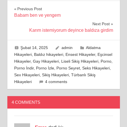
Yazı
Previous Post
Babam ben ve yengem
gezinmesi
Next Post
Karım istemiyorum deyince baldıza girdim
Şubat 14, 2025
admin
Aldatma
Hikayeleri
,
Baldız hikayeleri
,
Ensest Hikayeler
,
Eşcinsel
Hikayeler
,
Gay Hikayeleri
,
Liseli Sikiş Hikayeleri
,
Porno
,
Porno İndir
,
Porno İzle
,
Porno Seyret
,
Seks Hikayeleri
,
Sex Hikayeleri
,
Sikiş Hikayeleri
,
Türbanlı Sikiş
Hikayeleri
4 comments
4 COMMENTS