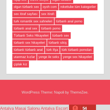
olgun türbanlı sex
oyoh com
rokettube tüm kategoriler
sex itiraf sayfası
sex itirafı
turk romantik sex sahneleri
türbanlı anal porno
türbanlı anal sex
türbanlı porno
Türbanlı Seks Hikayeleri
türbanlı sex
türbanlı sex hikayeleri
türbanlı sikiş
türbanlı türbanlı anal
türk ifşa
türk türbanlı pornoları
utanmaz kızlar
yenge ile seks
yenge sex hikayeleri
çiplak kiz
WordPress Theme: Napoli by ThemeZee.
54
Antalya Masaj Salonu
Antalya Escort