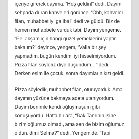
içeriye girerek dayıma, “Hoş geldin!” dedi. Dayım
sehpada duran kahveleri görünce, “Ohh, kahveler
filan, muhabbet iyi galiba!” dedi ve güldü. Biz de
hemen muhabbete vurduk tabi. Dayım yengeme,
“Ee, akşam için hangi güzel yemeklerini yaptın
bakalım?” deyince, yengem, “Valla bir şey
yapmadım, bugün kendimi iyi hissetmiyordum.
Pizza filan söyleriz diye düşündüm…” dedi.
Derken eşim ile çocuk, sonra dayımların kızı geldi.
Pizza söyledik, muhabbet filan, oturuyorduk. Ama
dayımın yüzüne bakmaya adeta utanıyordum.
Dayım benimle kendi oğluymuşum gibi
konuşuyordu. Hatta bir ara, “Bak Tanrının işine,
bizim oğlumuz olmadı, ama sen de bizim oğlumuz
oldun, dimi Selma?” dedi. Yengem de, “Tabi