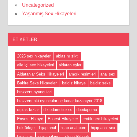
Uncategorized
Yaşanmış Sex Hikayeleri
ETIKETLER
2025 sex hikayeleri
ablasını sikti
aile içi sex hikayeleri
aldatan eşler
Aldatanlar Seks Hikayeleri
amcık resimleri
anal sex
Bakire Seks Hikayeleri
baldız hikaye
baldız seks
brazzers oyunculari
brazzerstaki oyuncular ne kadar kazanıyor 2018
cıplak kızlar
dixiedamelioxxx
doedaporno
Ensest Hikaye
Ensest Hikayeler
erotik sex hikayeleri
hdxtürkçe
hijap anal
hijap anal porn
hijap anal sex
hijap sex
kızını sikiyor
olgun türbanlı