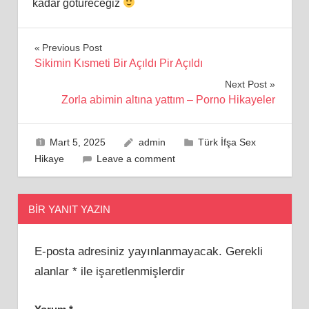
kadar götüreceğiz
Yazı
Previous Post
Sikimin Kısmeti Bir Açıldı Pir Açıldı
gezinmesi
Next Post
Zorla abimin altına yattım – Porno Hikayeler
Mart 5, 2025
admin
Türk İfşa Sex
Hikaye
Leave a comment
BIR YANIT YAZIN
E-posta adresiniz yayınlanmayacak.
Gerekli
alanlar
*
ile işaretlenmişlerdir