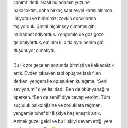
canım!” dedi. Nasıl bu adamın yüzüne
bakacaktım, daha birkaç saat evvel karısı altımda
inliyordu ve birbirimizi zevkin doruklarına
taşıyorduk. Şimdi hiçbir şey olmamış gibi
muhabbet ediyorduk. Yengemle de göz göze
gelemiyorduk, eminim ki o da aynı benim gibi
düşünüyor olmalıydı.
Bu ilk zor gece en sonunda bitmişti ve kalkacaktık
artık. Evden çıkarken tabi öpüşme faslı filan
derken, yengem ile öpüşürken kulağıma, “Seni
seviyorum!” diye fısıldadı. Ben de öbür yanağını
öperken, “Ben de seni!” diye cevap verdim. Tüm
suçluluk psikolojisine ve zorluklara rağmen,
yengemle tuhaf bir ilişkiye başlamıştık artık.
Azmak güzel geldi ve bu ilişkiyi devam ettiği yere