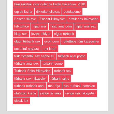
brazzerstaki oyuncular ne kadar kazanıyor 2018
cıplak kızlar
dixiedamelioxxx
doedaporno
Ensest Hikaye
Ensest Hikayeler
erotik sex hikayeleri
hdxtürkçe
hijap anal
hijap anal porn
hijap anal sex
hijap sex
kızını sikiyor
olgun türbanlı
olgun türbanlı sex
oyoh com
rokettube tüm kategoriler
sex itiraf sayfası
sex itirafı
turk romantik sex sahneleri
türbanlı anal porno
türbanlı anal sex
türbanlı porno
Türbanlı Seks Hikayeleri
türbanlı sex
türbanlı sex hikayeleri
türbanlı sikiş
türbanlı türbanlı anal
türk ifşa
türk türbanlı pornoları
utanmaz kızlar
yenge ile seks
yenge sex hikayeleri
çiplak kiz