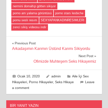
nermini domaltıp götten sikiyor
porno am yalama görüntüsü
porno stars lesbiche
pornu seslı resım
SEXYAPANKADINRESIMLERI
zenci sikiş videosu indir
Yazı
Previous Post
Arkadaşımın Karımın Üstünd Karımı Sikiyordu
gezinmesi
Next Post
Ofimizde Muhteşem Seks Hikayemiz
Ocak 10, 2020
admin
Aile İçi Sex
Hikayeleri
,
Porno Hikayeler
,
Seks Hikaye
Leave
a comment
BIR YANIT YAZIN