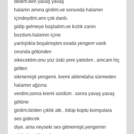
dedim.ben yavaş yavaş
halamn amına girdim.ve sonunda halamın
içindeydim.amı çok dardı.
gidip gelmeye başladım.ve kızlık zarını
bozdum.halamın içine
yanlışlıkla boşalmıştım.sırada yengem vardı
onunda götünden
sikecektim.onu yüz üstü yere yatırdım . amcam hiç
götten
sikmemişti yengemi. kremi aldımdaha sürmeden
halamın ağzına
verdim,sonra kremi sürdüm . sonra yavaş yavaş
götüne
girdim.birden çıklık attı . ödüp koptu komşulara
ses gidecek
diye. ama neyseki ses gitmemişti.yengemin