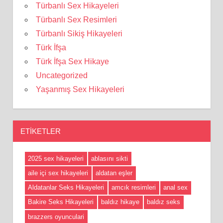
Türbanlı Sex Hikayeleri
Türbanlı Sex Resimleri
Türbanlı Sikiş Hikayeleri
Türk İfşa
Türk İfşa Sex Hikaye
Uncategorized
Yaşanmış Sex Hikayeleri
ETIKETLER
2025 sex hikayeleri
ablasını sikti
aile içi sex hikayeleri
aldatan eşler
Aldatanlar Seks Hikayeleri
amcık resimleri
anal sex
Bakire Seks Hikayeleri
baldız hikaye
baldız seks
brazzers oyunculari