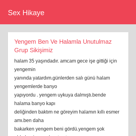
Skip
Sex Hikaye
to
content
Yengem Ben Ve Halamla Unutulmaz
Grup Sikişimiz
halam 35 yaşındadır. amcam gece işe gittiği için
yengemin
yanında yatardım.günlerden salı günü halam
yengemlerde banyo
yapıyordu . yengem uykuya dalmıştı.bende
halama banyo kapı
deliğinden baktım ne göreyim halamın kıllı esmer
amı.ben daha
bakarken yengem beni gördü.yengem şok