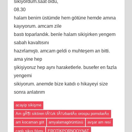
sikiyordum.saat oldu,
08.30
halam benim üstümde hem götüne hemde amına
kayıyorum. amcam zile
bastı toparlandık. benle halam sikişirken yengem
sabah kavaltısını
hazırlamıştı. amcam geldi o muhteşem an bitti.
ama yine hep
şikişiyoruz hep aynı haraketlerle. busefer en fazla
yengemi
sikiyorum. anemde bize katıdı o hikayeyi size
sonra anlatırım
acayip sikişme
Am gÃ¶t siktiren tÃ¼rk tÃ¼rbanlÄ± orospu pornolarÄ±
am kocaman göt
amyalamagörüntüsü
avşar am resi
canlı sikıs fılımı
EROTİKPORNOOYNAT