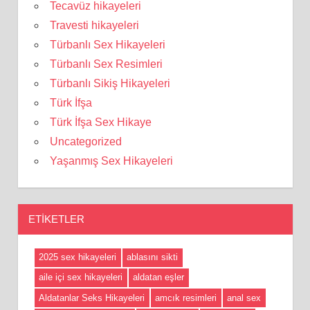
Tecavüz hikayeleri
Travesti hikayeleri
Türbanlı Sex Hikayeleri
Türbanlı Sex Resimleri
Türbanlı Sikiş Hikayeleri
Türk İfşa
Türk İfşa Sex Hikaye
Uncategorized
Yaşanmış Sex Hikayeleri
ETIKETLER
2025 sex hikayeleri
ablasını sikti
aile içi sex hikayeleri
aldatan eşler
Aldatanlar Seks Hikayeleri
amcık resimleri
anal sex