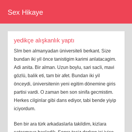
Skip
Sex Hikaye
to
content
yedikçe alışkanlık yaptı
Slm ben almanyadan üniversiteli berkant. Size
bundan iki yil önce tanistigim karimi anlatacagim.
Adi anita. Bir alman. Uzun boylu, sari sacli, mavi
gözlü, balik eti, tam bir afet. Bundan iki yil
önceydi, üniversitenin yeni egitim dönemine giris
partisi vardi. O zaman ben son sinifa gecmistim.
Herkes cilginlar gibi dans ediyor, tabi bende yiyip
iciyordum.
Ben bir ara türk arkadaslarla takildim, kizlara