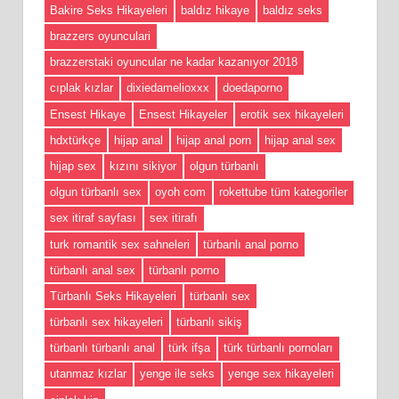
Bakire Seks Hikayeleri
baldız hikaye
baldız seks
brazzers oyunculari
brazzerstaki oyuncular ne kadar kazanıyor 2018
cıplak kızlar
dixiedamelioxxx
doedaporno
Ensest Hikaye
Ensest Hikayeler
erotik sex hikayeleri
hdxtürkçe
hijap anal
hijap anal porn
hijap anal sex
hijap sex
kızını sikiyor
olgun türbanlı
olgun türbanlı sex
oyoh com
rokettube tüm kategoriler
sex itiraf sayfası
sex itirafı
turk romantik sex sahneleri
türbanlı anal porno
türbanlı anal sex
türbanlı porno
Türbanlı Seks Hikayeleri
türbanlı sex
türbanlı sex hikayeleri
türbanlı sikiş
türbanlı türbanlı anal
türk ifşa
türk türbanlı pornoları
utanmaz kızlar
yenge ile seks
yenge sex hikayeleri