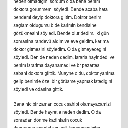
neden olmadigini sordum o da bana benim
doktora görünmemi söyledi. Bende acaba hata
bendemi deyip doktora giitim. Doktor benim
saglam oldugumu bide karimin kendisine
gözükmesini söyledi. Bende olur dedim. Iki gün
sonrasina randevü aldim ve eve geldim, karima
doktor gitmesini söyledim. O da gitmeyecegini
söyledi. Ben de neden dedim. Israrla hayir dedi ve
benim israrima dayanamadi ve br pazartesi
sabahi doktora giittik. Muayne oldu, doktor yanima
gelip benimle özel bir görüsme yapmak istedigini
söyledi ve odasina gittik.
Bana hic bir zaman cocuk sahibi olamayacamizi
söyledi. Bende hayretle neden dedim. O da
sonradan dönme kadinlarin cocuk