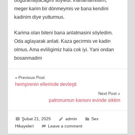
doguramayacagini soyledi. Inanamamistim,
meger karim bir dönmeymis ve bana kendini
kadinim diye yutturmus.
Karima olan biteni bana anlatmasini söyledim.
Oda aglayarak anlati. Kaza gecirmis ve kadin
olmus. Ama evliligimiz hala cok iyi. Yani ondan
bosanmadim
Yazı
Previous Post
hemşirenin ellerinde devleşti
gezinmesi
Next Post
patronumun karısını evinde siktim
Şubat 21, 2025
admin
Sex
Hikayeleri
Leave a comment