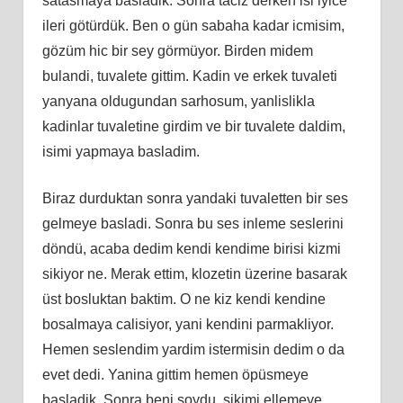
satasmaya basladik. Sonra taciz derken isi iyice
ileri götürdük. Ben o gün sabaha kadar icmisim,
gözüm hic bir sey görmüyor. Birden midem
bulandi, tuvalete gittim. Kadin ve erkek tuvaleti
yanyana oldugundan sarhosum, yanlislikla
kadinlar tuvaletine girdim ve bir tuvalete daldim,
isimi yapmaya basladim.
Biraz durduktan sonra yandaki tuvaletten bir ses
gelmeye basladi. Sonra bu ses inleme seslerini
döndü, acaba dedim kendi kendime birisi kizmi
sikiyor ne. Merak ettim, klozetin üzerine basarak
üst bosluktan baktim. O ne kiz kendi kendine
bosalmaya calisiyor, yani kendini parmakliyor.
Hemen seslendim yardim istermisin dedim o da
evet dedi. Yanina gittim hemen öpüsmeye
basladik. Sonra beni soydu, sikimi ellemeye