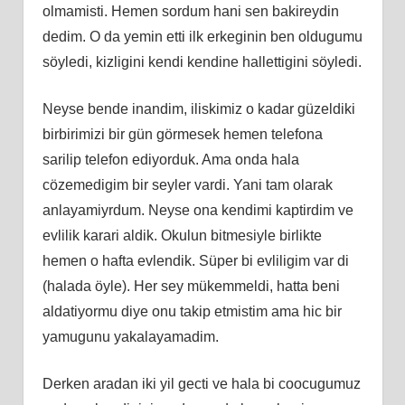
olmamisti. Hemen sordum hani sen bakireydin
dedim. O da yemin etti ilk erkeginin ben oldugumu
söyledi, kizligini kendi kendine hallettigini söyledi.
Neyse bende inandim, iliskimiz o kadar güzeldiki
birbirimizi bir gün görmesek hemen telefona
sarilip telefon ediyorduk. Ama onda hala
cözemedigim bir seyler vardi. Yani tam olarak
anlayamiyrdum. Neyse ona kendimi kaptirdim ve
evlilik karari aldik. Okulun bitmesiyle birlikte
hemen o hafta evlendik. Süper bi evliligim var di
(halada öyle). Her sey mükemmeldi, hatta beni
aldatiyormu diye onu takip etmistim ama hic bir
yamugunu yakalayamadim.
Derken aradan iki yil gecti ve hala bi coocugumuz