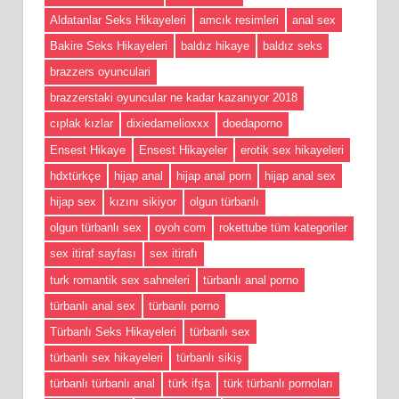
Aldatanlar Seks Hikayeleri
amcık resimleri
anal sex
Bakire Seks Hikayeleri
baldız hikaye
baldız seks
brazzers oyunculari
brazzerstaki oyuncular ne kadar kazanıyor 2018
cıplak kızlar
dixiedamelioxxx
doedaporno
Ensest Hikaye
Ensest Hikayeler
erotik sex hikayeleri
hdxtürkçe
hijap anal
hijap anal porn
hijap anal sex
hijap sex
kızını sikiyor
olgun türbanlı
olgun türbanlı sex
oyoh com
rokettube tüm kategoriler
sex itiraf sayfası
sex itirafı
turk romantik sex sahneleri
türbanlı anal porno
türbanlı anal sex
türbanlı porno
Türbanlı Seks Hikayeleri
türbanlı sex
türbanlı sex hikayeleri
türbanlı sikiş
türbanlı türbanlı anal
türk ifşa
türk türbanlı pornoları